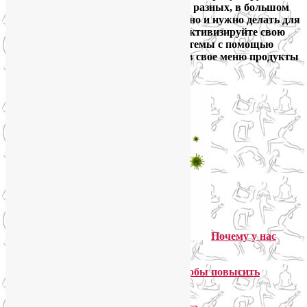
бактериальных заболеваний – самых разных, в большом
ассортименте, на выбор. Что же можно и нужно делать для
поднятия иммунитета? Во-первых, активизируйте свою
лимфатическую и гормональную системы с помощью
занятий йогой. Во-вторых, добавьте в свое меню продукты
повышающие иммунитет.
Почему у нас
слабый иммунитет?
Как нужно изменить образ жизни, чтобы повысить
иммунитет в домашних условиях?