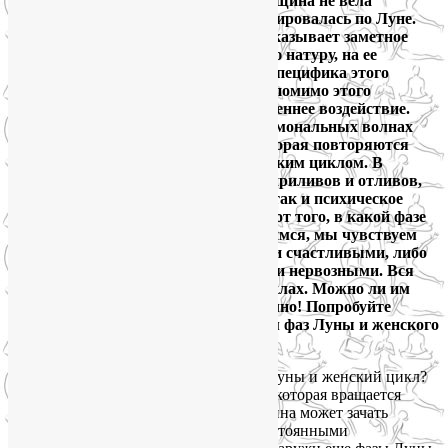
дням. Так было в старину, когда женщина не вела
менструальный календарь, а ориентировалась по Луне.
Как в прошлом, так и сейчас Луна оказывает заметное
влияние на чувствительную женскую натуру, на ее
самочувствие и настроение. Сила и специфика этого
влияния меняется каждый день. Но помимо этого
внешнего, существует мощное внутреннее воздействие.
Женщина постоянно качается на гормональных волнах
своего организма по траектории, которая повторяются
снова и снова с каждым новым женским циклом. В
зависимости от этих гормональных приливов и отливов,
опять же, меняется как физическое, так и психическое
состояние женщины. В зависимости от того, в какой фазе
лунного и женского цикла мы находимся, мы чувствуем
себя либо здоровыми, энергичными и счастливыми, либо
раздувшимися, вялыми, грустными и нервозными. Вся
жизнь женщины проходит в этих циклах. Можно ли им
что-нибудь противопоставить? Конечно! Попробуйте
практиковать женскую йогу с учетом фаз Луны и женского
цикла.
Каждый месяц – это маленькая жизнь, которая вращается
вокруг плодного периода, когда женщина может зачать
ребенка. Изнутри организма этими постоянными