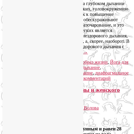
энтузиазм и чересчур сильный фокус на глубоком дыхании
часто приводят к гипервентиляции легких, головокружению
и даже к таким проблемам психики, как к повышение
тревожности. Такие эффекты зачастую обескураживают
практиков йоги, вызывают некоторое разочарование, и это
правильно, так как гипервентиляция легких является
обратной крайностью, другой формой нездорового дыхания,
которая не приносит пользы организму, а, скорее, наоборот. В
этой статье мы рассмотрим искусство здорового дыхания с
нескольких точек зрения.
Читать далее
→
Рубрика:
Женское здоровье
,
Здоровый образ жизни
,
Йога для
здоровья
,
Пранаяма
|
Метки:
брюшное дыхание
,
гипервентиляция легких
,
глубокое дыхание
,
диафрагмальное
дыхание
,
дыхание животом
|
Добавить комментарий
Женская йога с учетом фаз Луны и женского
цикла
Опубликовано
20.12.2013
автором
Лия Волова
6
Google
В идеале женский цикл совпадает с лунным и равен 28