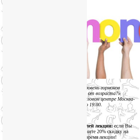
Лекция «Как поддерживать высокий уровень гормонов
молодости и здоровья вне зависимости от возраста?»
пройдет в лектории Мастерславля в деловом центре Москва-
Сити, во вторник 19 февраля с 17.00 до 19.00.
Стоимость — 800 р.
Дополнительный бонус для посетителей лекции:
если Вы
придете с детьми старше 7 лет, то получите 20% скидку на
посещение ребенком Мастерславля во время лекции!