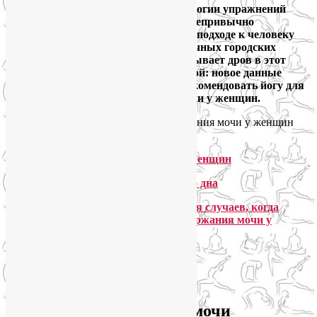
Широкое распространение в гинекологии упражнений
Кегеля тоже способствует тому, что непривычно
холистическая в своем комплексном подходе к человеку
йога прижилась среди материалистичных городских
женщин. И наука постоянно подбрасывает дров в этот
костер повсеместного увлечения йогой: новое данные
американских ученых позволяют рекомендовать йогу для
лечения стрессового недержания мочи у женщин.
Стрессовое недержание мочи
Йога в лечении недержания мочи у женщин
Йога для укрепления мышц тазового дна
Мои рекомендации практике йоги для случаев, когда
необходимо лечение стрессового недержания мочи у
женщин
Стрессовое недержание мочи