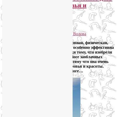
йога для женского здоровья и
красоты?
Избранное
Опубликовано
29.04.2014
автором
Лия Волова
Йога – универсальная практика. Духовная, физическая,
психологическая… Но все знают, что особенно эффективна
йога для женщин. Несмотря и вопреки тому, что изобрели
йогу мужчины. Они же достигают в йоге заоблачных
высот. И все же йога для женщин, потому что она очень
многое может дать для женского здоровья и красоты.
Итак, сегодня поговорим о женской йоге…