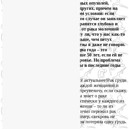
Рак груди – это тот вид злокачественных опухолей,
который обнаружить гораздо проще других, причем на
ранней стадии заболевания. При одном условии: если
регулярно обследоваться (в противном случае он заявляет
о себе, когда метастазы уже распространятся глубоко и
далеко). Несмотря на это, смертность от рака молочной
железы достаточно высока. Не потому ли, что у нас как-то
не принято делать маммографию раньше, чем петух
клюнет? Про биопсию молочной железы я даже не говорю.
Делать маммографию хотя бы раз в два года – это
минимум для каждой женщины старше 50 лет, если ей не
безразлична собственная жизнь и здоровье. Но проблема
еще и в том, что рак молочной железы в последние годы
значительно помолодел…
Рак груди
– это жуткий призрак, витающий над каждой женщиной и
пугающий ее своей реальностью. Я не преувеличу, если скажу,
что большинство читателей моего блога знает о раке
молочной железы не понаслышке. Практически у каждого из
нас найдется кто-то в ближайшем окружении – то ли из
родственников, то ли из друзей, – кто лично пережил рак
груди. Или не пережил… У меня, например, свекровь не
пережила. А мама пережила, но при этом потеряла одну грудь.