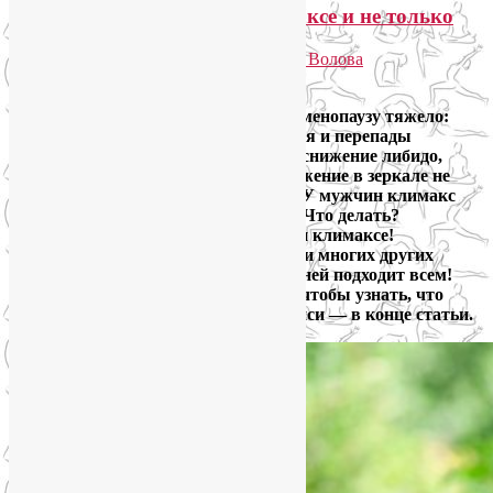
Гормональная йога при климаксе и не только
Опубликовано
12.07.2022
автором
Лия Волова
2
Каждая вторая женщина переносит менопаузу тяжело:
приливы жара, потливость, депрессия и перепады
настроения, хроническая усталость, снижение либидо,
урогенитальные расстройства. Отражение в зеркале не
радует. Перспективы жизни пугают. У мужчин климакс
тоже резко снижает качество жизни. Что делать?
Попробовать гормональную йогу при климаксе!
Гормональная йога эффективна и при многих других
проблемах со здоровьем. Но не всё в ней подходит всем!
Приходите ко мне на консультацию, чтобы узнать, что
подходит лично Вам. Форма для записи — в конце статьи.