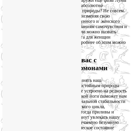
изменениями управляют гормоны, а снаружи еще фазы Луны
добавляют дисбаланса. Так что же, мы абсолютно
беспомощны перед лицом этих ритмов природы? Не совсем.
Мы можем подстроиться под них. Видоизменяя свою
практику йоги соответственно фазам лунного и женского
цикла, мы сможем противостоять колебаниям самочувствия и
настроения. Эту гибкую практику смело можно назвать
женской йогой
. Хотя на самом деле йога для женщин
способна дать нам гораздо больше, подробнее об этом можно
почитать
здесь
.
Женская йога подружит вас с
собственным телом и гормонами
Прежде всего, мы должны понять и принять наш
ежемесячный женский цикл, со всем достойным природы
уважением, ведь все в нашем организме устроено на редкость
мудро и целесообразно. Практика женской йоги поможет нам
это сделать, а заодно – достичь эмоциональной стабильности
вне зависимости от текущей фазы женского цикла,
сбалансировать гормональный фон. И тогда приливы и
отливы в эндокринной системе перестанут увлекать нашу
психику, эмоции и настроение в нескончаемую безумную
гонку по американским горкам. Физическое состояние