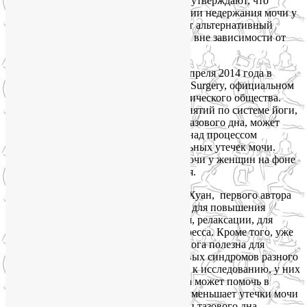
университете Сан-Франциско. Ученые утверждают, что
хирургического вмешательства в лечении недержания мочи у
женщин можно избежать, и предлагают альтернативный
способ облегчить подобные симптомы, вне зависимости от
причин их возникновения.
Исследование было опубликовано 25 апреля 2014 года в
Female Pelvic Medicine & Reconstructive Surgery, официальном
журнале Американского Урогинекологического общества.
Авторы доказывают, что программа занятий по системе йоги,
направленная на улучшение здоровья тазового дна, может
помочь женщинам получить контроль над процессом
мочеиспускания, избежать непроизвольных утечек мочи.
Эффективность лечения недержания мочи у женщин на фоне
занятий йогой значительно повышается.
По словам доктора медицины Элисон Хуан, первого автора
исследования, йога часто используется для повышения
осознанности, концентрации внимания, релаксации, для
снятия повышенной тревожности и стресса. Кроме того, уже
ни у кого не вызывает сомнения, что йога полезна для
улучшения метаболизма и снятия болевых синдромов разного
происхождения. Когда они приступали к исследованию, у них
уже были основания полагать, что йога может помочь в
лечении недержания мочи у женщин, уменьшает утечки мочи
и позволяет добиться укрепления мышц тазового дна.