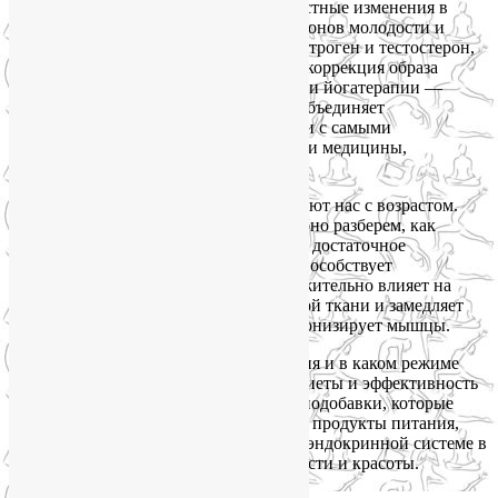
здоровье мы научимся замедлять возрастные изменения в
организме, поддерживая уровень гормонов молодости и
здоровья (соматотропин, мелатонин, эстроген и тестостерон,
серотонин и др.). В этом нам поможет коррекция образа
жизни и питания, а также рекомендации йогатерапии —
интегративной дисциплины, которая объединяет
тысячелетние наработки практики йоги с самыми
современными достижениями в области медицины,
физкультуры и спорта.
Дело в том, что не все гормоны покидают нас с возрастом.
Поэтому, в частности, мы более подробно разберем, как
помочь своему организму производить достаточное
количество соматотропина, который способствует
сохранению молодости тканей и положительно влияет на
ясность ума, уменьшает объем липидной ткани и замедляет
отложение жиров, укрепляет кости и тонизирует мышцы.
Мы поговорим о том, какие упражнения и в каком режиме
лучше выполнять, обсудим полезные диеты и эффективность
гипоксической тренировки, назовем биодобавки, которые
целесообразно ввести в свой рацион, и продукты питания,
которые окажут необходимую помощь эндокринной системе в
поддержании нашего здоровья, молодости и красоты.