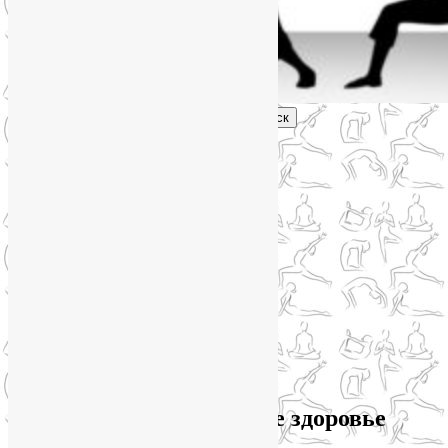
Поиск
Главное меню
Обо мне
О блоге
YogaLiya
Сотрудничество
Карта сайта
Партнеры
Группы SmartYoga
Нейрографика
Супервизор НейроГрафики
Отзывы
Стоимость
Архив рубрики:
Женское здоровье