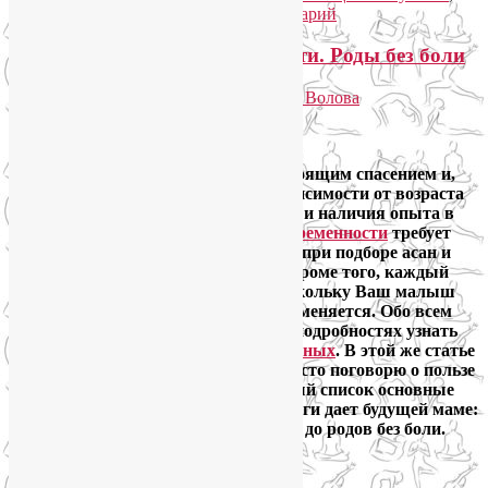
слабый иммунитет
|
Добавить комментарий
О пользе йоги при беременности. Роды без боли
Опубликовано
03.08.2013
автором
Лия Волова
Ответить
Google
Йога для беременных является настоящим спасением и,
без преувеличения, отрадой. Вне зависимости от возраста
женщины, ее физического состояния и наличия опыта в
практике йоги. Конечно,
йога при беременности
требует
особой осторожности и вдумчивости при подборе асан и
составлении последовательностей. Кроме того, каждый
триместр диктует свои правила, поскольку Ваш малыш
растет и Ваш организм постоянно изменяется. Обо всем
этом и многом другом Вы можете в подробностях узнать
на наших
онлайн курсах для беременных
. В этой же статье
я не буду углубляться в детали, а просто поговорю о пользе
йоги для беременных – сведу в единый список основные
преимущества, которые практика йоги дает будущей маме:
от снятия повышенной тревожности до родов без боли.
Читать далее
→