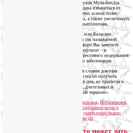
кость и копчик вперед и вверх. Здесь легкая Мула-бандха
образуется сама собой, но если стоит задача избавиться от
непроизвольных утечек мочи, стоит в этих асанах более
активно сокращать мышцы тазового дна, а также увеличивать
количество подобных асан и время их выполнения.
И даже когда отдыхаете в позе Ребенка, или Баласане,
используйте эти моменты для практики так называемой
пульсирующей Мула-бандхи. И очень скоро Вы заметите
укрепление мышц тазового дна, а как результат – и
уменьшение утечек мочи вследствие стрессового недержания
мочи и других видов этого неприятного заболевания.
И еще раз советую всем прислушаться к словам доктора
Элисон Хуан: «Для женщин йога – это способ получить
больше контроля над мышцами тазового дна, не прибегая к
помощи традиционных дорогостоящих, длительных и
интенсивных методов реабилитационной терапии».
Рубрика:
Женское здоровье
,
Йога для здоровья
,
Йогатерапия
,
Новости медицины
|
Метки:
лечение недержания мочи у
женщин
,
стрессовое недержание мочи
,
укрепление мышц
тазового дна
,
утечка мочи
|
Комментарии (
2
)
Йога для женщин, или Что может дать