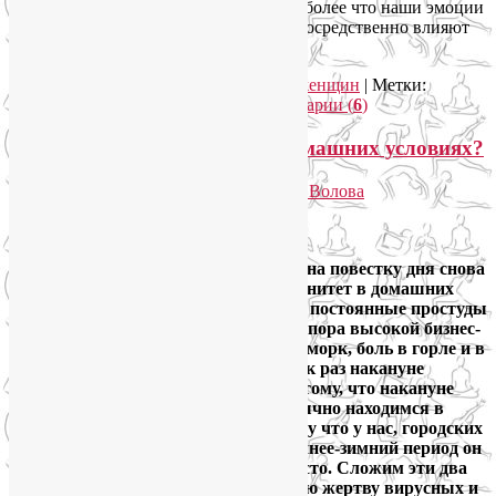
женская йога тоже стабилизирует, тем более что наши эмоции
и мысли, в том числе в свой адрес, непосредственно влияют
на наше здоровье.
Читать далее
→
Рубрика:
Женское здоровье
,
Йога для женщин
|
Метки:
женская йога
,
женский цикл
|
Комментарии (
6
)
Как повысить иммунитет в домашних условиях?
Опубликовано
24.11.2013
автором
Лия Волова
Ответить
Google
Всякий раз, когда наступают холода, на повестку дня снова
выходит вопрос: как повысить иммунитет в домашних
условиях? Осенью вялость, апатия и постоянные простуды
кажутся особенно некстати: ведь это пора высокой бизнес-
активности! Ну почему кашель и насморк, боль в горле и в
ушах имеют привычку приходить как раз накануне
важной презентации? Во-первых, потому, что накануне
ответственного мероприятия мы обычно находимся в
состоянии стресса. Во-вторых, потому что у нас, городских
жителей, слабый иммунитет, и в осеннее-зимний период он
напоминает нам об этом особенно часто. Сложим эти два
слагаемых и получим легкодоступную жертву вирусных и