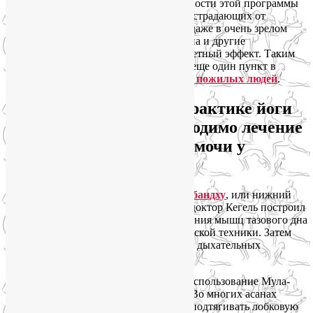
убедились в безопасности и эффективности этой программы
для пожилых женщин, наиболее часто страдающих от
непроизвольных утечек мочи. То есть даже в очень зрелом
возрасте укрепление мышц тазового дна и другие
преимущества занятий йогой дают заметный эффект. Таким
образом, медицинская наука добавила еще один пункт в
систему мотивации для
занятий йогой пожилых людей
.
Мои рекомендации по практике йоги
для случаев, когда необходимо лечение
стрессового недержания мочи у
женщин
Прежде всего, научитесь делать
Мула-бандху
, или нижний
энергетический замок. Я уверена, что доктор Кегель построил
свою систему упражнений для укрепления мышц тазового дна
именно на основе этой древней йогической техники. Затем
начинайте использовать Мула-бандху в дыхательных
упражнениях и асанах.
Некоторые пранаямы подразумевают использование Мула-
бандхи, как, например,
Капалабхати
. Во многих асанах
необходимо разворачивать таз вперед, подтягивать лобковую