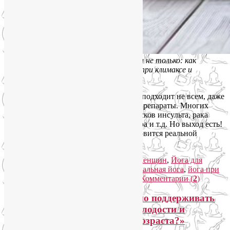
Гормональная йога при климаксе и не только: как
правильно выбрать упражнения при климаксе и
других проблемах со здоровьем
Заместительная гормональная терапия подходит не всем, даже
самые современные и дорогостоящие препараты. Многих
женщин останавливает повышение рисков инсульта, рака
груди и яичников, болезни Альцгеймера и т.д. Но выход есть!
Гормональная йога при климаксе становится реальной
альтернативой.
Читать далее
→
Рубрика:
Женское здоровье
,
Йога для женщин
,
Йога для
здоровья
,
Йогатерапия
|
Метки:
гормональная йога
,
йога при
климаксе
,
упражнения при климаксе
|
Комментарии (
2
)
Лекция «Как немедикаментозно поддерживать
высокий уровень гормонов молодости и
здоровья вне зависимости от возраста?»