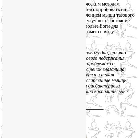
медикаментозным и тем более хирургическим методам
лечения недержания мочи у женщин, стоит опробовать на
себе возможности йоги, заняться укреплением мышц тазового
дна, снять повышенную тревожность и улучшить состояние
здоровья в целом. Почитайте статью о пользе йоги для
женского здоровья, и вы поймете, что я имею в виду.
____________________________
Что же касается укрепления мышц тазового дна, то это
необходимо не только в лечении стрессового недержания
мочи у женщин, но и при многих других проблемах со
здоровьем, в частности, при опущении стенок влагалища,
матки, мочевого пузыря. Нередко случается и такая
неприятность, как недержание кала. Ослабленные мышцы
тазового дна являются одной из причин дисбактериоза
влагалища и способствуют возникновению воспалительных
заболеваний влагалища.
____________________________