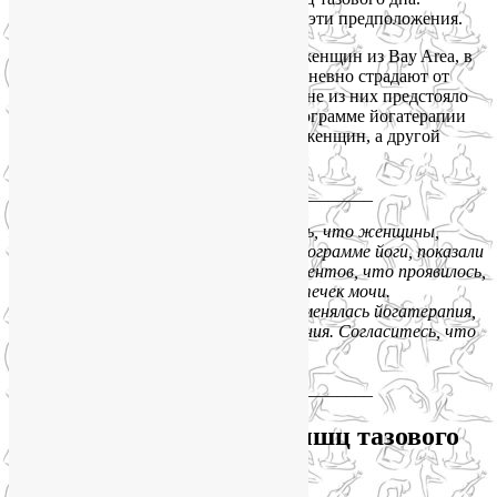
Результаты исследования подтвердили эти предположения.
Доктор Хуан и ее коллеги набрали 20 женщин из Bay Area, в
возрасте 40 лет и старше, которые ежедневно страдают от
стрессового недержания мочи. Половине из них предстояло
принять участие в шестинедельной программе йогатерапии
как части лечения недержания мочи у женщин, а другой
половине йогу не прописали.
____________________________
По окончании эксперимента выяснилось, что женщины,
которые занимались по специальной программе йоги, показали
общее улучшение состояния на 70 процентов, что проявилось,
прежде всего, в снижении частоты утечек мочи.
Контрольная группа, к которой не применялась йогатерапия,
показала только 13 процентов улучшения. Согласитесь, что
эти данные впечатляют!
____________________________
Йога для укрепления мышц тазового
дна