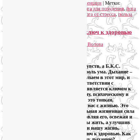
Рубрика:
Женское здоровье
,
Йога для женщин
|
Метки:
женское здоровье
,
йога для женщин. йога для похудения
,
йога
для снятия стресса
,
йога для фигуры
,
йога от стресса
,
польза
йоги
Глубокое дыхание животом – ключ к здоровью
Опубликовано
04.04.2014
автором
Лия Волова
Ответить
Google
В Ведах разум называется королем чувств, а Б.К.С.
Айенгар добавлял, что дыхание – король ума. Дыхание –
это первое, что мы делаем, когда вступаем в этот мир, и
последнее, когда его оставляем. В соответствии с
философией йоги, глубокое дыхание является ключом к
нашему физическому, эмоциональному, психическому и
духовному благополучию. Дыхание – это тонкая,
деликатная нить, которая связывает нас с жизнью. Это
путь, по которому прана – универсальная жизненная сила
– течет в нашем теле, постоянно обновляя его, освежая и
оживляя. Мы должны дышать, чтобы жить, а улучшив
наше дыхание, мы можем улучшить и нашу жизнь.
Глубокое дыхание животом — это ключ к здоровью. Как
же научиться правильному брюшному дыханию?