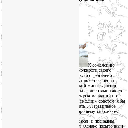
К сожалению,
большинство людей не использует возможности своего
дыхания и наполовину. Оно слишком часто ограничено
стрессами, эмоциональными травмами, плохой осанкой и
даже… желанием иметь тонкий и плоский живот. Доктор
Эндрю Уэйл на основе его опыта работы с клиентами как-то
признался: «Если бы мне пришлось дать рекомендации по
здоровому образу жизни, ограничившись одним советом, я бы
посоветовал научиться правильно дышать…. Правильное
дыхание является главным ключом к хорошему здоровью».
В большинстве стилей йоги в практике асан и пранаямы
акцент делается на углубление дыхания. Однако избыточный