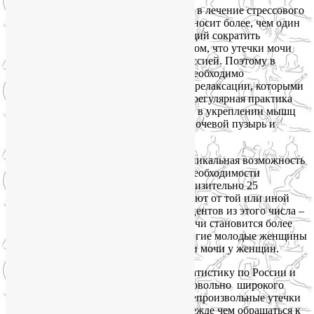
Доктор Хуан и ее коллеги считают, что в лечение стрессового
недержания мочи у женщин йога привносит более, чем один
дополнительный механизм, позволяющий сократить
непроизвольные утечки мочи. Дело в том, что утечки мочи
часто связаны с тревожностью и депрессией. Поэтому в
лечении недержания мочи у женщин необходимо
задействовать и медитации, и техники релаксации, которыми
славится система йоги. А главное, что регулярная практика
йоги может заметно помочь женщинам в укреплении мышц
тазового дна, которые поддерживают мочевой пузырь и
защищают от утечек мочи.
Доктор Хуан говорит, что йога – это уникальная возможность
для женщин, которые осведомлены о необходимости
укрепления мышц тазового дна. Приблизительно 25
миллионов взрослых в Америке страдают от той или иной
форме от недержания мочи. До 80 процентов из этого числа –
женщины. Непроизвольные утечки мочи становится более
распространенным с возрастом, но многие молодые женщины
тоже нуждаются в лечении недержании мочи у женщин.
Мне не удалось найти аналогичную статистику по России и
СНГ, но редкая женщина после 40 из довольно широкого
круга моего общения не жалуется на непроизвольные утечки
мочи. Мне кажется очевидным, что прежде чем обращаться к