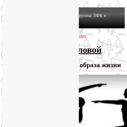
X
Йогатерапия в Москве: приглашаем в группы ЛФК и
оздоровительной йоги на Соколе!
Узнать подробнее
Перейти к основному содержимому
Перейти к дополнительному содержимому
SmartYoga Лии Воловой
Практики для здорового образа жизни