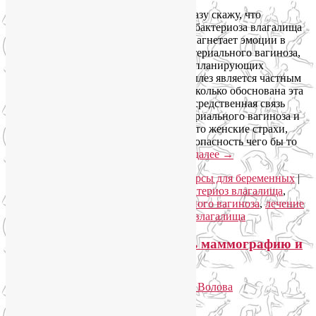
Сразу скажу, что
возможность негативного влияния дисбактериоза влагалища
на репродуктивную функцию сильно нагнетает эмоции в
вопросах своевременного лечения бактериального вагиноза,
или лечения гарднереллеза у женщин, планирующих
беременность. Напомню, что гарднереллез является частным
случаем дисбактериоза влагалища. Насколько обоснована эта
обеспокоенность? Существует ли непосредственная связь
между поздно начатым лечением бактериального вагиноза и
женским бесплодием? Может, это просто женские страхи,
которым свойственно преувеличивать опасность чего бы то
ни было? Давайте разберемся.
Читать далее
→
Рубрика:
Женское здоровье
,
Онлайн курсы для беременных
|
Метки:
гарднереллез у женщин
,
дисбактериоз влагалища
,
женское здоровье
,
лечение бактериального вагиноза
,
лечение
гарднереллеза
,
лечение дисбактериоза влагалища
Рак груди молодеет. Все делать маммографию и
биопсию молочной железы!
Опубликовано
01.05.2013
автором
Лия Волова
Google