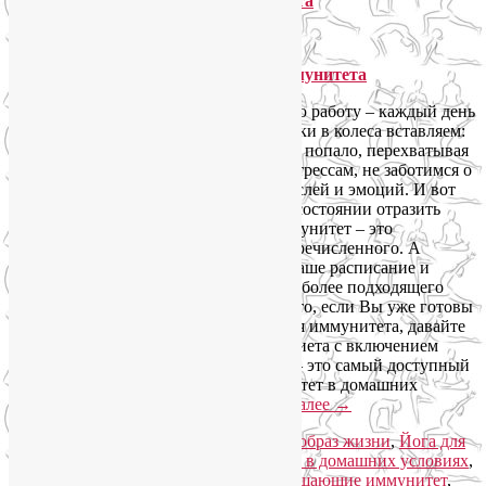
Асаны йоги для поднятия иммунитета
Продукты, повышающие иммунитет
Витаминная смесь для поднятия иммунитета
Иммунная система выполняет большую работу – каждый день
и сутки напролет. А тут еще мы ей палки в колеса вставляем:
мало и беспокойно спим, питаемся чем попало, перехватывая
на бегу, переутомляемся и поддаемся стрессам, не заботимся о
нашем теле, не соблюдаем гигиену мыслей и эмоций. И вот
результат: иммунная система уже не в состоянии отразить
болезнетворные факторы. Слабый иммунитет – это
закономерное следствие всего вышеперечисленного. А
бактерии и вирусы не берут в расчет наше расписание и
поселяются в организме, не дожидаясь более подходящего
момента и нашего приглашения. Так что, если Вы уже готовы
на решительные действия для поднятия иммунитета, давайте
приступим. Позы йоги и правильная диета с включением
продуктов, повышающих иммунитет, – это самый доступный
ответ на вопрос, как повысить иммунитет в домашних
условиях. Но все по порядку.
Читать далее
→
Рубрика:
Женское здоровье
,
Здоровый образ жизни
,
Йога для
здоровья
|
Метки:
повысить иммунитет в домашних условиях
,
поднятие иммунитета
,
продукты повышающие иммунитет
,