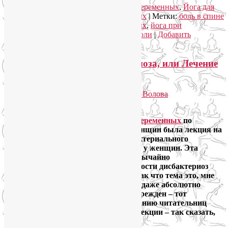
Рубрика:
Женское здоровье
,
Йога для беременных
,
Йога для
женщин
,
Онлайн курсы для беременных
|
Метки:
боль в спине
при беременности
,
йога для беременных
,
йога при
беременности
,
польза йоги
,
роды без боли
|
Добавить
комментарий
Лечение бактериального вагиноза, или Лечение
гарднереллеза у женщин
Опубликовано
05.06.2013
автором
Лия Волова
Google
Вчера на наших
онлайн курсах для беременных
по
многочисленным просьбам самих женщин была лекция на
всегда актуальную тему: Лечение бактериального
вагиноза, или Лечение гарднереллеза у женщин. Эта
проблема с женским здоровьем чрезвычайно
распространена, а в период беременности дисбактериоз
влагалища еще более обостряется. Так что тема это, мне
кажется, интересна любой женщине, даже абсолютно
здоровой. Как говорится, кто предупрежден – тот
вооружен. Поэтому предлагаю вниманию читательниц
моего блога краткий конспект этой лекции – так сказать,
пересказ моими словами.