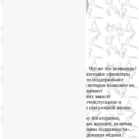
Что же это за мышцы?
Их достаточно много. Это мышцы, образующие сфинктеры
уретры, ануса и входа во влагалище. Они поддерживают
органы малого таза в том положении, в котором возможно их
здоровое функционирование. Они принимают
непосредственное участие в родах. От них зависят
выделительные функции организма (мочеиспускание и
дефекация). Я уже не говорю о качестве сексуальной жизни.
«Мы специально разработали программу йогатерапии,
которая была бы безопасной для пожилых женщин, включая
женщин с незначительными ограничениями подвижности», –
говорит доктор Хуан. В процессе исследования медики