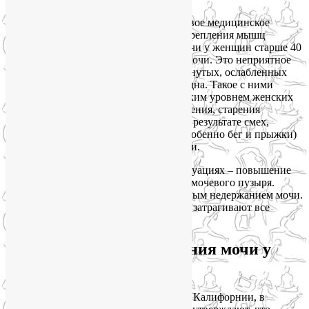
Так что совсем не удивительно, что новое медицинское
исследование рекомендует йогу для укрепления мышц
тазового дна и лечения недержания мочи у женщин старше 40
лет, которые страдают от недержания мочи. Это неприятное
явление часто возникает на фоне растянутых, ослабленных
или слишком жестких мышц тазового дна. Такое с ними
может случиться в связи с родами, низким уровнем женских
половых гормонов, как результат ожирения, старения
организма или по другим причинам. В результате смех,
кашель, чихание, аэробные нагрузи (особенно бег и прыжки)
вызывают непроизвольные утечки мочи.
Причина утечек мочи в описанных ситуациях – повышение
давления внутри живота и собственно мочевого пузыря.
Такое явление еще называется стрессовым недержанием мочи.
С возрастом проблемы усугубляются и затрагивают все
больше женщин.
Йога в лечении недержания мочи у
женщин
Исследованием
занимались медики из Калифорнии, в