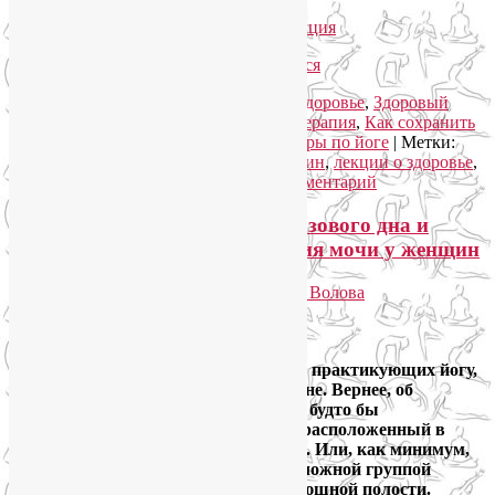
Как добраться:
подробная фотонавигация
Рубрика:
гормон молодости
,
Женское здоровье
,
Здоровый
образ жизни
,
Йога для здоровья
,
Йогатерапия
,
Как сохранить
молодость
,
Лекции о здоровье
,
Семинары по йоге
|
Метки:
гормон молодости
,
гормон соматотропин
,
лекции о здоровье
,
омоложение и здоровье
|
Добавить комментарий
Йога для укрепления мышц тазового дна и
лечения стрессового недержания мочи у женщин
Опубликовано
28.06.2014
автором
Лия Волова
2
Google
Это трудно не заметить: среди людей, практикующих йогу,
все больше разговоров о… тазовом дне. Вернее, об
укреплении мыщц тазового дна. Как будто бы
энергетический центр, традиционно расположенный в
абдоминальной зоне, сместился ниже. Или, как минимум,
разделил свой особенный статус со сложной группой
мышц, поддерживающих органы брюшной полости.