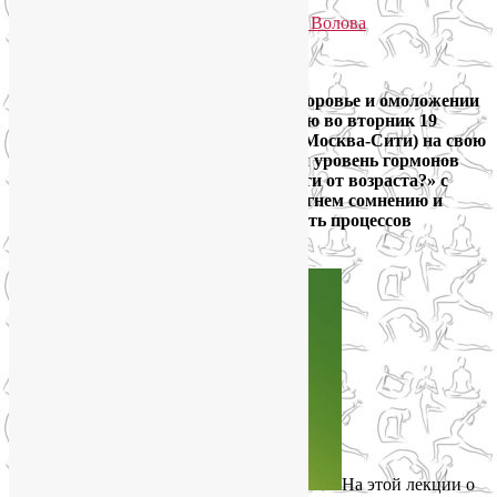
Опубликовано
26.01.2019
автором
Лия Волова
Ответить
Google
Друзья, продолжаю цикл лекций о здоровье и омоложении
естественными методами. Приглашаю во вторник 19
февраля в лекторий Мастерславля (Москва-Сити) на свою
лекцию «Как поддерживать высокий уровень гормонов
молодости и здоровья вне зависимости от возраста?» с
17.00 до 19.00. На этот раз мы подвергнем сомнению и
развенчаем эндокринную неизбежность процессов
старения!
На этой лекции о