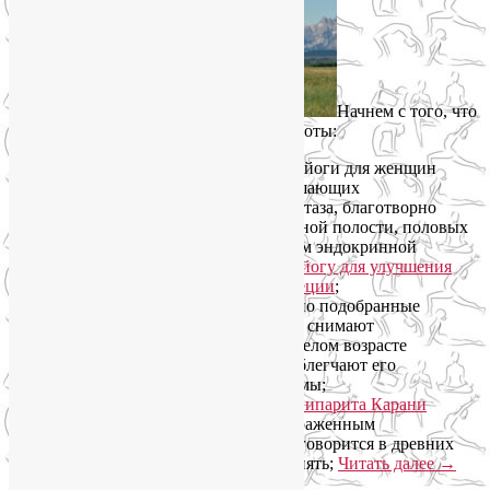
Начнем с того, что
дает йога для женского здоровья и красоты:
специализированные комплексы йоги для женщин
включают множество асан, улучшающих
кровообращение органов малого таза, благотворно
влияя на здоровье органов брюшной полости, половых
органов, половых желез и в целом эндокринной
системы. Обратите внимание на
йогу для улучшения
функций желез внутренней секреции
;
определенные асаны и специально подобранные
последовательности упражнений снимают
менструальные боли, а в более зрелом возрасте
отодвигают начало климакса и облегчают его
неизбежные неприятные симптомы;
перевернутые асаны, например
Випарита Карани
Мудра
, известны своим ярко выраженным
омолаживающим эффектом, как говорится в древних
текстах, они запускают время вспять;
Читать далее
→