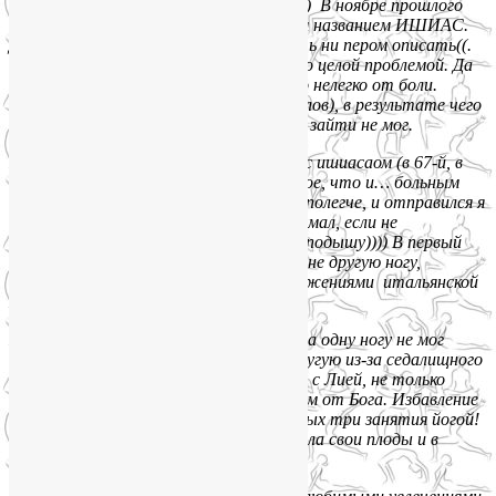
кайтинг), иногда даже делаю зарядку))) В ноябре прошлого
года поразил меня недуг, под заморским названием ИШИАС.
Да так поразил, что ни в сказке сказать ни пером описать((.
Залезть в машину или покинуть ее было целой проблемой. Да
что говорить, в туалет сходить было нелегко от боли.
Прошел два курса у костоломов (мануалов), в результате чего
даже в душевую кабину без поддержки зайти не мог.
Пришлось даже в больнице полежать с ишиасаом (в 67-й, в
неврологии), где капали мне то же самое, что и… больным
инсультом. Но, к
ак ни странно, стало полегче, и отправился я
на горнолыжный курорт в Италию. Думал, если не
покатаюсь, то хоть свежим воздухом подышу)))) В первый
же день свежий воздух в хлам сломал мне другую ногу,
благодаря чему познакомился я с достижениями итальянской
хирургии.
И тут начались поистине кошмары: на одну ногу не мог
наступить вследствии перелома, на другую из-за седалищного
нерва. И тут судьба меня познакомила с Лией, не только
йогом, но доктором и психотерапевтом от Бога. Избавление
от ишиаса заняло «уйму времени», целых три занятия йогой!
🙂 Правильная физкультура быстро дала свои плоды и в
восстановлении сломанной ноги.