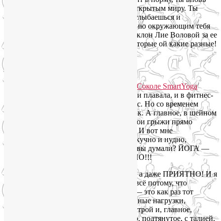
ощущаешь себя легким, подвижным, открытым миру. Ты
вновь обретаешь уверенность и силы, улыбаешься и
транслируешь свою позитивную энергию окружающим тебя
людям. Это дорогого стоит! Низкий поклон Лие Воловой за ее
труд, за любовь и терпение к людям, которые ой какие разные!
Лия! Просто будьте!»
Лариса, 50 лет, Москва:
«Полюбите йогу, как полюбила её я! Я и плавала, и в фитнес-
клуб ходила на тренажеры, и на пилатес. Но со временем
стала уставать от интенсивных нагрузок. А главное, в шейном
и поясничном отделах позвоночника мои грыжи прямо
«стонали» после «полезного» фитнеса! И вот мне
посоветовали ЙОГУ. Я думала — это скучно и нудно,
но записалась здоровья ради. И что бы вы думали? ЙОГА —
ЭТО ИНТЕРЕСНО и ОЧЕНЬ ПОЛЕЗНО!!!
Два года я занимаюсь — это не трудно, а даже ПРИЯ
ТНО! И я
даже забыла о своём позвоночнике! А всё потому, что
я попала к правильному тренеру! Лия — это как раз тот
тренер, который вам нужен. Дозированные нагрузки,
полезная информация, позитивный настрой и, главное,
здоровое, гибкое и постройневшее тело, подтянутое, с талией,