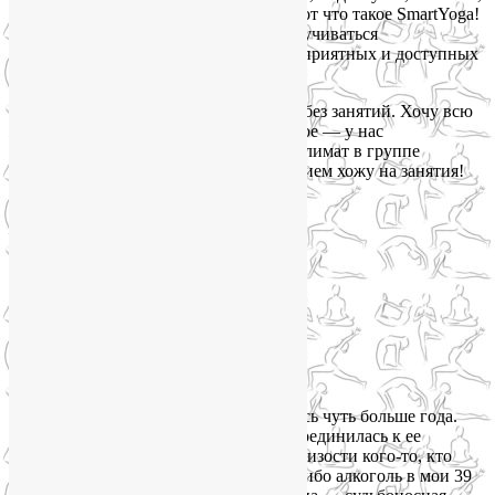
прямой спиной и крепкой попкой — вот что такое SmartYoga!
И не надо закручиваться в узел и выкручиваться
в немыслимые позы — много других приятных и доступных
асан!
Я теперь не представляю своей жизни без занятий. Хочу всю
жизнь ходить на йогу к Лие!!! И гоавное — у нас
сформировался такой хороший микроклимат в группе
благодаря Лие, что прямо с удовольствием хожу на занятия!
Попробуйте и вы такое удовольствие!»
Мария Рычкова, 40 лет, Москва:
«У Лии занимаюсь чуть больше года.
Начинала индивидуально, потом присоединилась к ее
группам йоги на Соколе
. Искала поблизости кого-то, кто
поможет мне справится со стрессом… ибо алкоголь в мои 39