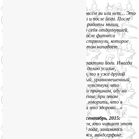
возникла потребность в прогибах.
Фитнес отпал сам собой, не знаю, насовсем ли или нет… Это
два разных состояния — после фитнеса и после йоги. После
йоги, с одной стороны, есть ощущение работы мышц,
тонуса, а с другой стороны я чувствую себя отдохнувшей,
причем это длительное состояние. А после фитнеса
возникает ощущение, как будто тебя встряхнули, которое
длится может всего час-полтора, а потом нападает
сонливость, упадок сил…
Мне очень нравится состояние после практики йоги. Иногда
очень уставшая прихожу с работы, но делаю усилие,
расстилаю коврик, а когда встаю с него, то я уже другой
человек — обновленный, умиротворенный, уравновешенный,
нет хаотичных мыслей. Теперь, когда я чувствую, что
произошел отток энергии по каким-либо причинам, иду на
коврик. Я стала более спокойной внутренне, при этом
открыто могу выражать свои эмоции, говорить, что я
думаю. Я меняюсь в гармонии с телом, и это здорово…»
Александр Дегтярев, 54 года, Москва, сентябрь, 2015:
«Доброго времени суток всем, кто читает этот
отзыв)… Немного о себе. Александр, 54 года, занимаюсь
активными видами спорта (горные лыжи, виндсерфинг,