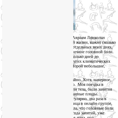
Светлана Хандрамай, январь, 2023:
«Авраам Линкольн
сказал: «Не важно, сколько дней в твоей жизни, важно сколько
жизни в твоих днях». И этой жизни, в отдельных моих днях,
становилось значительно меньше по причине головной боли.
Как правило при смене погоды, за несколько дней до
похолодания, потепления, осадков и других климатических
«качель» начинались головные боли. Порой небольшие,
порой сушественные.
Решение этой проблемы нашлось случайно. Хотя, наверное,
все же не случайно, скорее закономерно. Моя поездка в
Крым, в йога- тур, где кроме практик для тела, были занятия
йогой для лица, принесла свои неожиданные плоды.
Вернувшись в Москву и продолжив регулярно, два раза в
неделю, заниматься с Лией йогой для лица в онлайн-группе,
через пару месяцев я осторожно заметила, что головные боли
отступили. Теперь же, по прошествии года занятий, уже
уверенно говорю, что занятия йогой для лица, под