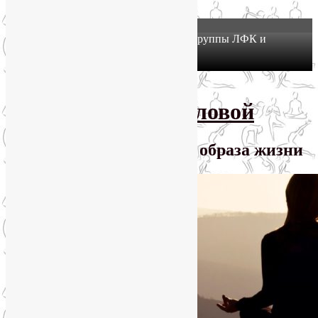
X
Йогатерапия в Москве: приглашаем в группы ЛФК и
оздоровительной йоги на Соколе!
Узнать подробнее
Перейти к основному содержимому
SmartYoga Лии Воловой
Практики для здорового образа жизни