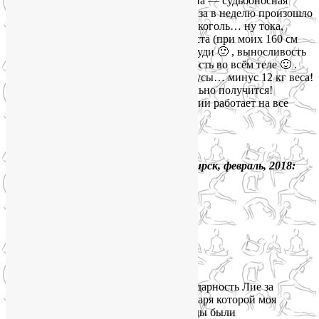
лет с ним уже не справлялся((. И вот она — судьбоносная
встреча! Занимаясь всего 2, иногда 3 раза в неделю произошло
следующее: со стрессом справились, алкоголь… ну тока,
может, по праздникам), плюс 2.5 см роста (при моих 160 см
это прям бонус), плюс 2 см в объеме груди 🙂 , выносливость
отменная, образовалась приятная гибкость во всём теле 🙂 .
Ну что же я всё о плюсах… есть и минусы… минус 12 кг веса!
Приходите! Пробуйте! И у вас обязательно получится!
Система индивидуального подхода у Лии работает на все
100%.
Йога — это Жизнь!
Лия! Спасибо Вам огромное!»
Светлана Закуренко, 36 лет, Новосибирск, февраль, 2018:
«Выражаю благодарность Лие за
практику йоги для беременных, благодаря которой моя
беременность прошла комфортно, а роды были