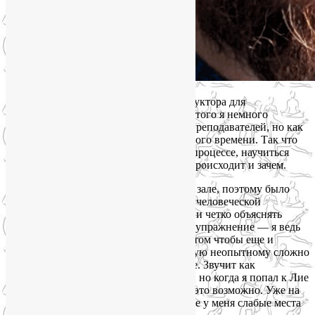
Евгений, 40 лет, 2025:
«Я искал инструктора для
индивидуальных занятий по йоге. До этого я немного
посещал групповые занятия у разных преподавателей, но как
правило мне всегда не хватало уделенного времени. Так что
хотелось самому глубже разобраться в процессе, научиться
базовым вещам и понять, что именно происходит и зачем.
Я активно занимаюсь в тренажерном в зале, поэтому было
важно, чтобы инструктор разбирался в человеческой
анатомии, биомеханике и мог понятно и четко объяснять
почему и зачем мы делаем то или иное упражнение — я ведь
хотел разобраться и научиться. И при этом чтобы еще и
чувствовал ученика, потому что зачастую неопытному сложно
объяснить какие вообще запросы в теле. Звучит как
вымышленный идеальный инструктор, но когда я попал к Лие
на пробное занятие, оказалось, что всё это возможно. Уже на
первом уроке она точно определила, где у меня слабые места