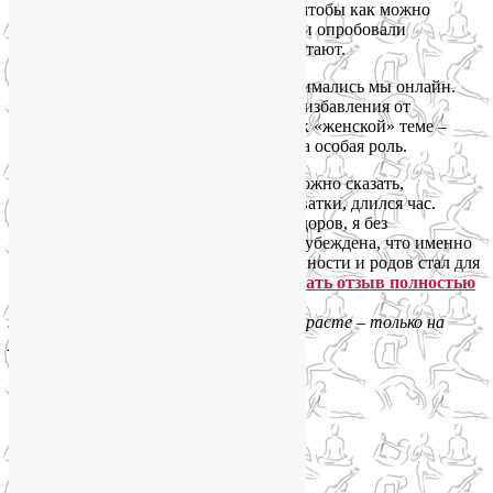
благополучными и легкими. Хочется, чтобы как можно
больше женщин прочитали мой отзыв и опробовали
предлагаемые Лией техники. Они работают.
Я обращалась к Лие несколько раз. Занимались мы онлайн.
Сначала она разработала практику для избавления от
головных болей, а потом мы перешли к «женской» теме –
беременности. Дыханию была отведена особая роль.
В итоге беременность прошла легко, можно сказать,
незаметно. Процесс родов, включая схватки, длился час.
Анестезия не понадобилась. Ребенок здоров, я без
повреждений. Большое спасибо Лие, я убеждена, что именно
благодаря практике йоги опыт беременности и родов стал для
меня приятным воспоминанием».
Читать отзыв полностью
Лорина Кайдановская, Москва (
«О возрасте – только на
ушко, но я уже бабушка…»
):