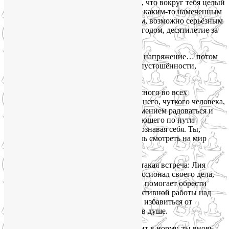
лучшую сторону! Ты вдруг понимаешь, что вокруг тебя целый
мир, который ты не замечаешь, мчась к каким-то намеченным
целям, по ежедневным рутинным делам, возможно серьёзным
и важным… И так день за днём, год за годом, десятилетие за
десятилетием…
Накапливается усталость, нервозность, напряжение… потом
приходит ощущение потерянности и опустошённости,
эмоционального выгорания.
И вот тут судьба посылает тебе прекрасного во всех
отношениях, светлого, доброго, искреннего, чуткого человека,
который поражает своим позитивом, умением радоваться и
наслаждаться простыми вещами, следующего по пути
гармоничного развития тела и души, познавая себя. Ты,
наконец, останавливаешься и начинаешь смотреть на мир
глазами счастливого человека!
Мне очень повезло, у меня произошла такая встреча: Лия
Волова, наставник, абсолютный профессионал своего дела,
тренер по йоге, вдохновитель, который помогает обрести
гармонию, получать удовольствие от активной работы над
своей физической и душевной формой, избавиться от
ощущения стагнации во всем: в теле и в душе.
Разбалансированный организм проходит в норму, ты вновь