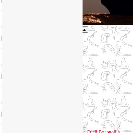
Поиск
Главное меню
Обо мне
О блоге
YogaLiya
Сотрудничество
Карта сайта
Партнеры
Группы SmartYoga
Нейрографика
Супервизор НейроГрафики
Отзывы
Стоимость
Отзывы
Практики для здоровья тела и души с Лией Воловой в