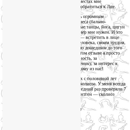
получилось, что одновременно в двух местах мне
«совершенно случайно» посоветовали обратиться к Лие.
Поскольку до беременности занималась огромным
количеством разных видов спорта-фитнеса (бально-
спортивные, всевозможные современные танцы, йога, цигун
и пр.), имела представление, какой тренер мне нужен. И это
стало действительно подарком судьбы — встретить в лице
Лии Мастера своего дела. Встретить Человека, своим трудом,
упорством и абсолютной осознанностью дошедшим до того
дела, к которому у него призвание. В этом отзыве я просто
хочу сказать Лие спасибо за внимательность, за
индивидуальный подход к каждому ученику, за интерес к
своему делу и небезразличность к каждому из нас!
Один из удивительных результатов двух с половиной лет
наших занятий йогой — уменьшение сколиоза. У меня всегда
был диагноз «сколиоз II степени», последний раз проверяли 7
лет назад. Недавно снова сходила на рентген — сколиоз
сейчас совершенно незначительный!»
Анастасия Кулевская, 30 лет, Москва: