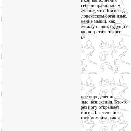
Лия всегда внимательно следит за техникой выполнения
упражнений, ведь важно не навредить себе неправильным
исполнением. Также для меня имеет значение, что Лия всегда
дает пояснения, как и что работает в человеческом организме,
на что воздействует то или иное напряжение мышц, как
взаимосвязаны процессы. С нетерпением жду наших будущих
тренировок с Лией, рада, что мне повезло встретить такого
профессионала и прекрасного человека.»
Дмитрий Воробьев, 30 лет:
«Йога – это большое определение
сложных процессов у которых есть разные назначения. Кто-то
занимается йогой для спорта, кто-то через йогу открывает
чакры, а кто-то занимается йогой ради йоги. Для меня йога
была совершенно закрытой книгой до того момента, как я
познакомился с Лией.