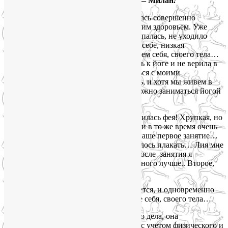
Елизавета, 40 лет, Санкт-Петербург — Милан
:
«
С Лией Воловой я познакомилась совершенно
случайно. Я очень хотела заняться своим здоровьем. Уже
давно плохо себя чувствовала, не высыпалась, не уходило
гнетущее настроение, неуверенность в себе, низкая
самооценка, были проблемы с принятием себя, своего тела…
Если честно, я с недоверием относилась к йоге и не верила в
то, что она может помочь мне справиться с моими
проблемами.. Но я решила попробовать, и хотя мы живем в
разных странах, при помощи скайпа можно заниматься йогой
в любой точке планеты.
И вот, в экране моего компьютера появилась фея! Хрупкая, но
сильная, подтянутая, уверенная в себе и в то же время очень
мягкая и доброжелательная!!! Помню наше первое занятие…
Я была уставшая, невыспавшаяся, хотелось плакать… Лия мне
сказала: «Сейчас мы вас взбодрим!». После занятия я
действительно почувствовала себя намного лучше.. Второе,
третье, четвертое занятие…
С каждым разом самочувствие улучшается, и одновременно
приходит уверенность в себе, принятие себя, своего тела…
Лия — настоящий профессионал своего дела, она
внимательно составляет план занятий, с учетом физического и