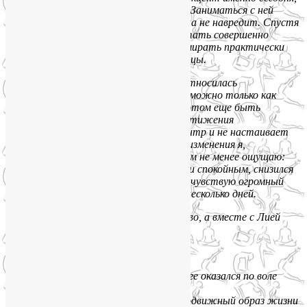
— показывает отличные результаты. Заниматься с ней
спокойно: знаешь и чувствуешь, что она не навредит. Спустя
полгода занятий 1,5 часа стали пролетать совершенно
незаметно, хотя вначале я начинала умирать практически
сразу, настолько атрофировались мыщцы.
Надо отметить, что к йоге я всегда относилась
скептически: казалось, заниматься ею можно только как
духовной практикой, желательно при этом еще быть
вегетарианцем и петь мантры для достижения
просветления. Лия не поет со мной мантр и не настаивает
на этом, но определенные внутренние изменения я,
достаточно приземленный человек, тем не менее ощущаю:
характер стал более уравновешенным и спокойным, снизился
общий уровень стресса, после занятий чувствую огромный
прилив энергии, которого хватает на несколько дней.
Одним словом, йога — это очень здорово, а вместе с Лией
здорово вдвойне.»
Сергей, 27 лет, Москва:
«С Лией работаем уже полгода. На йоге оказался по воле
случая — за
компанию с девушкой. Веду не самый подвижный образ жизни