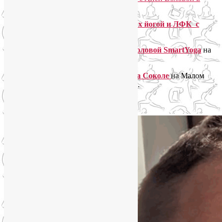
Telegram. Присоединяйтесь!
Отзывы об индивидуальных занятиях йогой и ЛФК с
Лией Воловой
на сайте Профи.ру.
Отзывы о занятиях в группах Лии Воловой SmartYoga
на
Яндекс.Картах.
Отзывы о занятиях в группах йоги на Соколе
на Малом
Песчаном переулке д.2 на сайте zoon.ru.