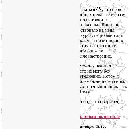
«Теперь могу признаться 🙂 , что первые
занятия меня разочаровали. Я, естественно, хотела все и сразу,
а мы начали, практически, с общей физподготовки и
суставной гимнастики. Но я положилась на опыт Лии и не
пожалела. Не знаю, что именно так действовало на меня –
предложенный Лией индивидуальный курс (специально для
меня), или ее поддержка, или ее неиссякаемый позитив, но в
день занятий я просыпалась в приподнятом настроении и
начинала ждать – когда же, кода же! И чем ближе к
назначенному часу, тем лучше у меня было настроение.
В какой-то момент я осознала, что мне хочется начинать с
йоги каждый день, а вскоре – что я просто не могу без
утренних занятий. Я стала заниматься ежедневно. Потом я
поняла, что очень здорово сделать несколько асан перед сном,
помогает от бессонницы. Будете смеяться, но я так прониклась
этим, что умудряюсь задремать в позе Плуга.
Не знаю, когда начался прогресс. Только он, как говорится,
налицо. На лицЕ и на теле 🙂 .
Спасибо, дорогой мой мастер!»
Читать отзыв полностью
Татьяна Белоусова, 36 лет, Москва, октябрь, 2017: