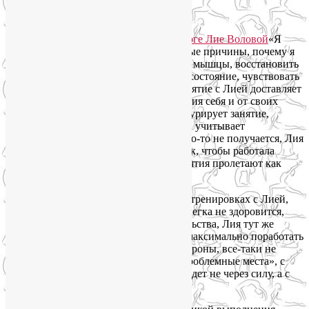
Олеся В., 44 года, Москва:
«Я
занимаюсь с Лией три месяца. Основные причины, почему я
начала заниматься йогой, — подтянуть мышцы, восстановить
гибкость, улучшить общее физическое состояние, чувствовать
себя цельной и собранной. Каждое занятие с Лией доставляет
мне огромное удовольствие от ощущения себя и от своих
достижений. Лия замечательно структурирует занятие,
постепенно усиливает нагрузки, всегда учитывает
индивидуальные особенности. Если что-то не получается, Лия
тут же заменяет упражнение другим так, чтобы работала
целевая группа мышц. 1,5-часовые занятия пролетают как
один миг.
Что особенно ценно для меня в наших тренировках с Лией,
это индивидуальный подход — если слегка не здоровится,
упадок сил или еще какие-то обстоятельства, Лия тут же
перестраивает тренировку так, чтобы максимально поработать
над возникшей проблемой, с одной стороны, все-таки не
оставить без внимания постоянные «проблемные места», с
другой стороны, но при этом занятие идет не через силу, а с
удовольствием.