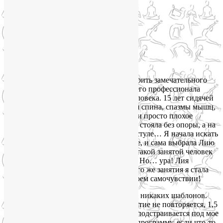
«Хочу поблагодарить замечательного
тренера по йоге Волову Лию, настоящего профессионала
своего дела, и очень внимательного человека. 15 лет сидячей
работы дали свои «плоды» — уставшая спина, спазмы мышц,
проблемы с шеей, головокружения, да и просто плохое
самочувствие. В свои 36 лет я с трудом стояла без опоры, а на
рабочем месте практически лежала на стуле… Я начала искать
тренера по лечебной гимнастике и йоге, и сама выбрала Лию
на сайте profi.ru, не очень надеясь, что такой занятой человек
найдет в своем графике время на меня. Но… ура! Лия
согласилась со мной работать! С первого же занятия я стала
отмечать постепенные улучшения в своем самочувствии!
У Лии всегда индивидуальный подход, никаких шаблонов.
Работать с ней интересно, ни одно занятие не повторяется, 1,5
часа пролетают незаметно! Лия всегда подстраивается под мое
самочувствие и готова вмиг изменить программу, если что-то