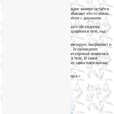
и что стоит скорректировать.
С тех пор прошло около полугода, и каждое занятие остаётся
продуманным, динамичным и всегда добавляет что-то новое.
Особое внимание Лия всегда уделает работе с дыханием.
Каждая тренировка начинается с короткого обсуждения
программы: как самочувствие, какие ощущения в теле, над
чем сегодня хочется поработать.
Лия чувствует ученика, объясняет, корректирует, направляет и
делает практику по-настоящему живой. За прошедшие
полгода благодаря Лие я сильно спрогрессировал: появилась
лёгкость, устойчивость и осознанность в теле. И самое
главное появился интерес к дальнейшему самостоятельному
изучению йоги.
Рад, что нашёл её и продолжаю заниматься.»