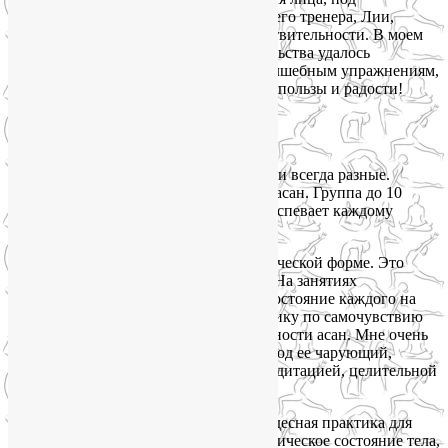
граммотным, чутким руководством моего тренера, Лии,
помогли мне избавиться от метеочувствительности. В моем
случае без медекаментозного вмешательства удалось
справиться с этой задачей. Спасибо волшебным упражнениям,
которые, уверена, принесут еще много пользы и радости!
Светлана, 61 год.»
Ольга Леонова, Москва:
«Занятия у Лии всегда разные.
Никогда не думала, что в йоге столько асан. Группа до 10
человек — это очень комфортно. Лия успевает каждому
уделить внимание.
Лия сама находится в прекрасной физической форме. Это
идеал, к которому хочется стремиться. На занятиях
обязательно учитывается физическое состояние каждого на
сегодня, и каждый может делать практику по самочувствию
— Лия дает различные варианты сложности асан. Мне очень
нравятся практики с Лией. Шавасана под ее чарующий,
обволакивающий голос, становится медитацией, целительной
для тела и души.
Лия также проводит йогу для лица. Чудесная практика для
женщин, которым важно не только физическое состояние тела,