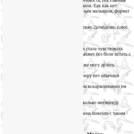
— руки, ноги и плечи ослабли за беременность, постоянная
усталость от таскания на руках и недосыпа. Так как нет
возможности куда-то ездить с 2х месячным малышом, формат
занятий дома оказался очень удобным.
Результаты работы за 1 месяц (при занятиях 2р/неделю, плюс
самостоятельные):
— прошли боли в шее, плечах,
— решили много проблем со спиной, (я стала чувствовать
себя нормальным человеком! который может без боли встать с
кровати/стула),
— начали включаться мышцы пресса, уже могу делать
несложные упражнения,
— повысился общий тонус мышц, к вечеру нет обычной
усталости,
— ушло 1,5 кг, при том, что при грудном вскармливании ем
очень много.
Боюсь представить, что будет через несколько месяцев)))
Лия — ОФИГЕННАЯ! Нам с мужем очень повезло с таким
инструктором!»