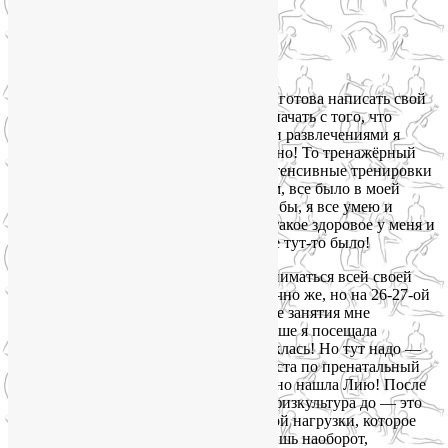
«Итак, наконец,я готова написать свой
отзыв о наших занятиях! Хотелось бы начать с того, что
спортом, фитнесом и всеми подобными развлечениями я
занимаюсь давно и достаточно регулярно! То тренажёрный
зал и силовые тренировки, то бег и интенсивные тренировки
на выносливость, то плавание, в общем, все было в моей
физкультурной жизни. И уже, казалось бы, я все умею и
чувствую своё тело и считаю, что оно такое здоровое у меня и
натренированное, но… оказывается, не тут-то было!
Когда я забеременела, я продолжала заниматься всей своей
физкультурой, менее интенсивно, конечно же, но на 26-27-ой
неделе по медицинским показаниям все занятия мне
запретили и осталась только йога! Раньше я посещала
несколько занятий, но как-то не прониклась! Но тут надо —
значит надо! Я начала искать специалиста по пренатальный
йоге и совершенно случайно и волшебно нашла Лию! После
первого занятия я поняла, что вся моя физкультура до — это
было лишь какое-то подобие физической нагрузки, которое
меня уж никак не делало здоровее, а лишь наоборот,