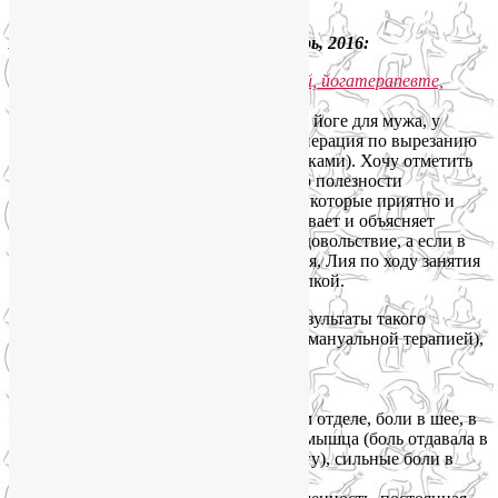
этому приблизиться.»
Анна Моисеева, 35 лет, Москва, ноябрь, 2016:
«
Лию я нашла, когда искала тренера по йоге для мужа, у
которого проблемы со спиной (была операция по вырезанию
грыжи, поставили титан между позвонками). Хочу отметить
очень организованный подход, помимо полезности
упражнений она подбирает именно те, которые приятно и
хочется делать, очень подробно показывает и объясняет
технику. Занятия приносят огромное удовольствие, а если в
ходе возникают болезненные ощущения, Лия по ходу занятия
решает проблемы массажем или мануалкой.
Чтобы проиллюстрировать быстрые результаты такого
подхода (когда йога сочетается с ЛФК, мануальной терапией),
привожу начальный список проблем:
— пресс после кесарево в хлам,
— спина в хлам, защемление в грудном отделе, боли в шее, в
трапеции, спазмирована грушевидная мышца (боль отдавала в
нерв, иногда не могла наступить на ногу), сильные боли в
копчике.