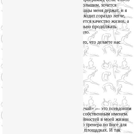
не идет. Мы занимаемся 3 месяца с небольшим, хочется
отметить, что появились силы, мои мышцы меня держат, и я
могу стоять и сидеть, рабочий день проходит гораздо легче,
уменьшились головокружения, улучшается качество жизни, а
с ним и настроение. Мы будем обязательно продолжать
работать и дальше, ведь это только начало.
Лия, еще раз огромное спасибо Вам за то, что делаете нас
здоровее и счастливее!»
Анастасия Воробьева, 31 год, Москва:
«Я верю, что «случай» — это псевдоним
Бога, когда он не хочет подписываться собственным именем.
Я верю в случайности. Одной из случайностей в моей жизни
было найти Лию. Я искала осознанного тренера по йоге для
беременных. Искала долго и на разных площадках. И так