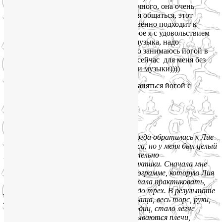
психического состояния своего подопечного, она очень
уравновешенный человек, с ней хочется общаться, этот
человек — Солнце! Лия очень ответственно подходит к
составлению домашнего задания, которое я с удовольствием
каждый день выполняю. Ведь это как музыка, надо
заниматься каждый день! Теперь я часто занимаюсь йогой в
ущерб музыке)))… Но точно знаю, что сейчас для меня без
йоги и физкультуры нет жизни, любви и музыки))))
От всего сердца и всей души советую заняться йогой с
настоящей волшебницей Лией!!!
«
Марина Киндеева, 31 год, Москва:
«Я уже имела опыт в практике йоги, когда обратилась к Лие
для составления персонального комплекса, но у меня был целый
ряд специфических пожеланий относительно
оздоровительных аспектов и стиля практики. Сначала мне
трудно было начать заниматься по программе, которую Лия
для меня составила, но постепенно я стала практиковать,
увеличив количество занятий в неделю до трех. В результате
у меня укрепилась спина, особенно поясница, весь торс, руки,
косые мышцы живота, мышцы ног, ягодиц, стало легче
выполнять балансы, постепенно раскрываются плечи,