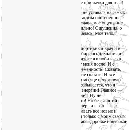
изнашивало и прививало неправильные привычки для тела!
После первого занятия я устала так, как не уставала на самых
силовых своих тренировках! Потом организм постепенно
начал привыкать, и я «подсела»! Непередаваемое ощущение
того, что организм начал работать правильно! Ощущения, о
которых я никогда раньше и не догадывалась! Мое тело,
оказывается, умеет жить правильно!
Хотелось бы ещё отметить, что сама я спортивный врач и в
биомеханике,анатомии,физиологии разбираюсь)). Знания и
опыт Лии меня привели в восторг!!! В итоге я влюбилась в
наши занятия, в то состояние, которое у меня после! И с
такими ощущениями протекает моя беременность! Сказать,
что я счастливая беременная — ничего не сказать! И все
благодаря нашей йоге! Сейчас я на 9-ом месяце и чувствую
себя просто превосходно! Иногда даже забывается, что я
беременная, кажется, что столько сил и энергии! Главное —
ничего не болит, дышать легко, отеков нет! Ну не
беременность, а подарок судьбы какой-то! Но без занятий с
Лией так бы не было — это точно!!! Теперь и в зал
возвращаться не хочется)) Хочется познавать всё новые и
новые возможности своего организма и только с моим самым
лучшим тренером по йоге! Спасибо за мое здоровье и высокое
качество беременной жизни!))»