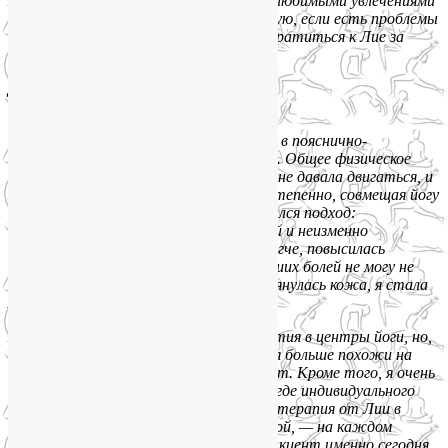
Я счастлив: могу ходить, заниматься любимыми увлечениями
и спокойно работать. Очень рекомендую, если есть проблемы
с опорно-двигательным аппаратом, обратиться к Лие за
помощью.»
Дари, 27 лет, Москва, декабрь, 2014:
«К Лие я обратилась с двумя грыжами в пояснично-
крестцовом отделе и жуткими болями. Общее физическое
состояние было ужасное: боль в спине не давала двигаться, и
я быстро потеряла форму. Начали постепенно, совмещая йогу
с элементами ЛФК. Мне очень понравился подход:
доброжелательный, профессиональный и неизменно
оптимистичный. Спине сразу стало легче, повысилась
выносливость и гибкость. Кроме ушедших болей не могу не
отметить и внешние изменения: подтянулась кожа, я стала
лучше выглядеть, уходит лишний вес.
Я пробовала ходить на групповые занятия в центры йоги, но,
к сожалению, в таких центрах занятия больше похожи на
аэробику и об оздоровлении речи не идет. Кроме того, я очень
боялась травмироваться на занятиях, где индивидуального
подхода просто не может быть. Йоготерапия от Лии в
сочетании с индивидуальной программой, — на каждом
занятии мы решаем, на что ставить акцент именно сегодня,