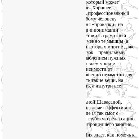
Лия В. – специалист с большой буквы, который может
реализовать любые поставленные задачи. Хорошее
образование, аналитический склад ума, профессиональный
контроль за участниками позволяет любому человеку
присоединиться к группе разного уровня «прокачки» на
любом этапе. Хорошее знание анатомии и понимании
мышечной моторики позволяет Лие составить грамотный
курс упражнений, который развивает именно те мышцы (а
может быть и мысли), о существовании которых многие даже
не догадывались. После силовых нагрузок – правильный
отдых с «прицельной» растяжкой\расслаблением нужных
мышц. Все упражнения выполняют на своем уровне
сложности и в разных вариациях, в зависимости от
возможностей занимающегося. И совершенно незаметно для
себя организм начинает позволять делать такие вещи, на
которые со стороны страшно посмотреть, а изнутри все
комфортно.
Каждое занятие заканчивает замечательной Шавасаной,
которая раскрывает внутренний мир, позволяет эффективно
произвести самооценку и самоисцеление (я так смог с
простудой справиться) и провалиться в глубокую релаксацию.
Также Шавасана – хороший индикатор прошедшего занятия.
Если есть желание быть здоровым, то Лия знает, как помочь к