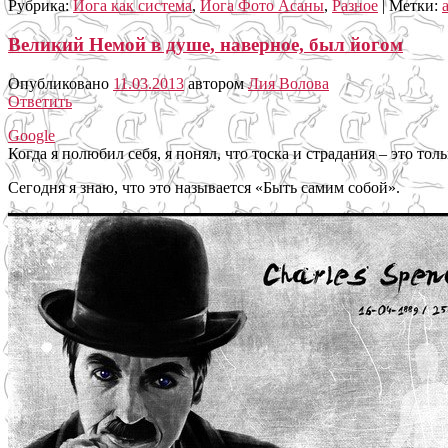
Рубрика:
Йога как система
,
Йога Фото Асаны
,
Разное
|
Метки:
Великий Немой в душе, наверное, был йогом
Опубликовано
11.03.2013
автором
Лия Волова
Ответить
Google
Когда я полюбил себя, я понял, что тоска и страдания – это т
Сегодня я знаю, что это называется «Быть самим собой».