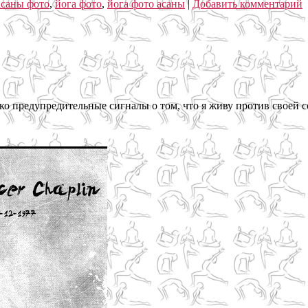
асаны фото
,
йога фото
,
йога фото асаны
|
Добавить комментарий
олько предупредительные сигналы о том, что я живу против своей