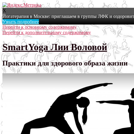
X
Йогатерапия в Москве: приглашаем в группы ЛФК и оздоровит
Узнать подробнее
Перейти к основному содержимому
Перейти к дополнительному содержимому
SmartYoga Лии Воловой
Практики для здорового образа жизни