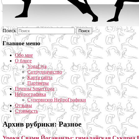
Поиск
Главное меню
Обо мне
О блоге
YogaLiya
Сотрудничество
Карта сайта
Партнеры
Группы SmartYoga
Нейрографика
Супервизор НейроГрафики
Отзывы
Стоимость
Архив рубрики:
Разное
Уроки Свами Йогананды: гималайская Сукшма 