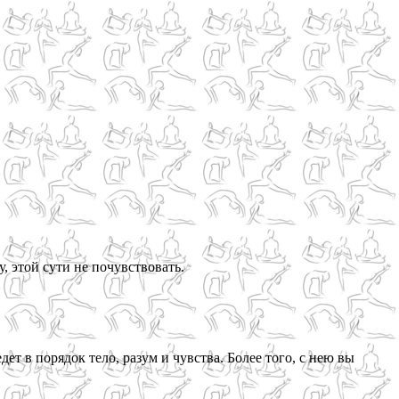
у, этой сути не почувствовать.
т в порядок тело, разум и чувства. Более того, с нею вы