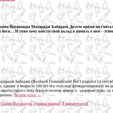
вами Йогананды Махарадж Бабаджи. Долгое время он считал
и йоги… И тоже хочу внести свой вклад в память о нем – эти
харадж Бабаджи (Великий Гималайский Йог) родился 14 сентября
а, однако в возрасте 106 лет его тело еще функционировало на з
 самого старого йога было отличное зрение и здоровые зубы, он
едневно.
Читать далее
→
,
Свами Йогананда
,
сукшма вьяяма
|
1
комментарий