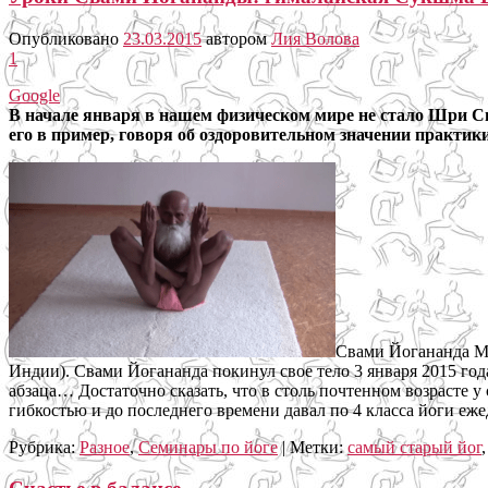
Опубликовано
23.03.2015
автором
Лия Волова
1
Google
В начале января в нашем физическом мире не стало Шри С
его в пример, говоря об оздоровительном значении практик
Свами Йогананда Ма
Индии). Свами Йогананда покинул свое тело 3 января 2015 год
абзаца… Достаточно сказать, что в столь почтенном возрасте у
гибкостью и до последнего времени давал по 4 класса йоги еж
Рубрика:
Разное
,
Семинары по йоге
|
Метки:
самый старый йог