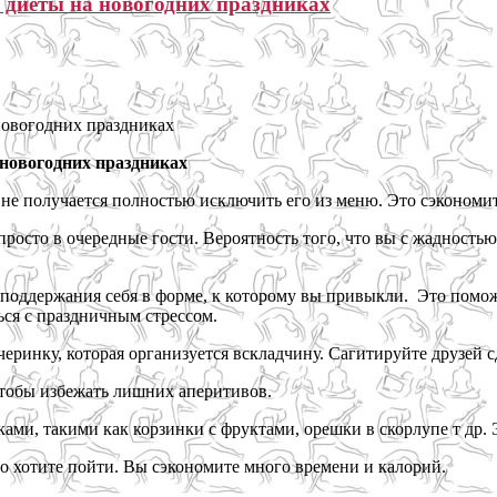
 с диеты на новогодних праздниках
а новогодних праздниках
 не получается полностью исключить его из меню. Это сэкономи
просто в очередные гости. Вероятность того, что вы с жадность
поддержания себя в форме, к которому вы привыкли. Это поможет
ься с праздничным стрессом.
ринку, которая организуется вскладчину. Сагитируйте друзей сд
чтобы избежать лишних аперитивов.
ами, такими как корзинки с фруктами, орешки в скорлупе т др. 
но хотите пойти. Вы сэкономите много времени и калорий.