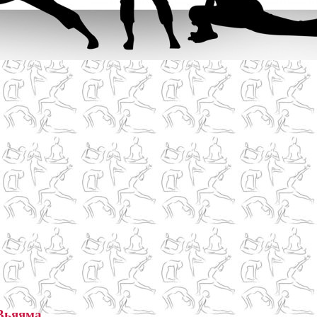
Вьяяма