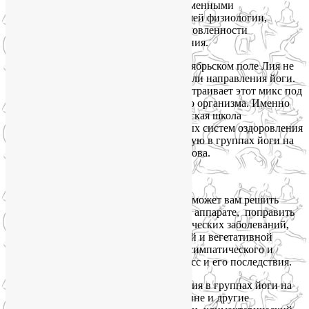
человека, если скорректированы современными
медицинскими представлениями о нашей физиологии,
внутренней биохимии, взаимной обусловленности
физического и эмоционального состояния.
В своих группах йоги на Соколе и Октябрьском поле Лия не
следует догмам того или иного стиля или направления йоги.
Она берёт все полезное отовсюду и настраивает этот микс под
потребности каждого индивидуального организма. Именно
под таким девизом развивается московская школа
йогатерапии в Институте традиционных систем оздоровления
(ректор — доктор С.Н.Агапкин), которую в группах йоги на
Соколе как раз и представляет Лия Волова.
Йога на Октябрьском поле и Соколе поможет вам решить
много проблем в опорно-двигательном аппарате, поправить
осанку, избавиться от некоторых хронических заболеваний,
оптимизировать состояние центральной и вегетативной
нервных систем, восстановить баланс симпатического и
парасимпатического тонуса, снять стресс и его последствия.
Основные оздоровительные направления в группах йоги на
Соколе и Октябрьском поле: боли в спине и другие