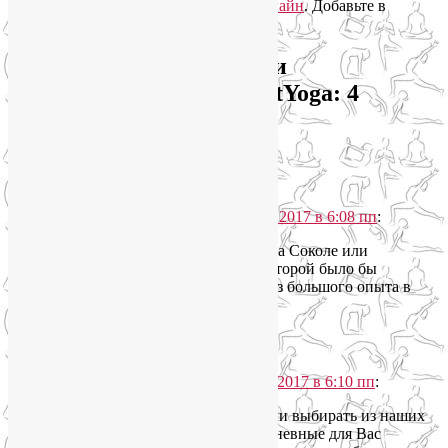
йогатерапия в Москве
,
тренировки онлайн
. Добавьте в
закладки
постоянную ссылку
.
Группы йоги на Соколе и
Октябрьском поле SmartYoga
: 4
комментария
Николай
говорит
13.05.2017 в 6:08 пп
:
Доброго дня! Ищу группу йоги на Соколе или
Октябрьском поле, посещение которой было бы
приемлемо для мужчины за 40 без большого опыта в
йоге.
Ответить
↓
YoginL
говорит
13.05.2017 в 6:10 пп
:
Николай, здравствуйте! Если выбирать из наших
групп йоги на Соколе, то дневные для Вас