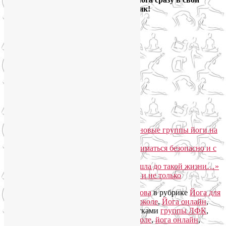
электронный ящик!
Йога для здоровья тела и психики
Подписаться письмом
Похожие записи:
«Формула антистресса»: набор в новые группы йоги на
Соколе
Йога для суставов: как начать заниматься безопасно и с
пользой?
Лорина Кайдановская: «Как я дошла до такой жизни…»
Гормональная йога при климаксе и не только
Запись опубликована автором
Лия Волова
в рубрике
Йога для
женщин
,
Йога для здоровья
,
Йога на Соколе
,
Йога онлайн
,
Йогатерапия
,
Тренировки онлайн
с метками
группы ЛФК
,
йога на Октябрьском поле
,
йога на Соколе
,
йога онлайн
,