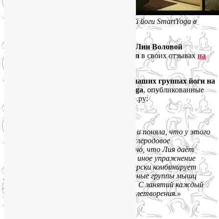
Онлайн-занятия групп оздоровительной йоги SmartYoga в
Zoom
Вот что пишут о занятиях в группах Лии Воловой
SmartYoga сами участники этих групп
в своих отзывах
на
Яндекс.Картах
.
Некоторые из отзывов о занятиях в наших группах йоги на
Соколе и Октябрьском поле SmartYoga
, опубликованные
участниками на портале Самопознание.ру:
Анастасия Воробьева:
«Пришла к Лие во время беременности и поняла, что у этого
супер-профессионала останусь и на послеродовое
восстановление, и далее. Для меня важно, что Лия даёт
теоритическую базу о том, как то или иное упражнение
влияет на тело и не только. Лия мастерски комбинирует
упражнения в таком формате, что разные группы мышц
успевают и поработать, и отдохнуть. С занятий каждый
раз ухожу с чувством настоящего удовлетворения.»
Ирина Бучнева: