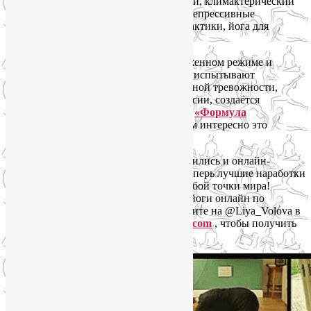
заболевания суставов, коррекция осанки, климактерический
синдром, повышенная тревожность и депрессивные
состояния, снижение веса, женские практики, йога для
беременных.
Для людей, которые работают в напряженном режиме и
регулярно испытывают стресс, а также испытывают
необходимость избавиться об повышенной тревожности,
бессонницы, панических атак и депрессии, создаётся
специальная группа йоги на Соколе —
«Формула
аттистресса»
. Напишите Лие, если Вам интересно это
направление.
Во время пандемии коронавируса появились и онлайн-
занятия на платформе Zoom. Так что теперь лучшие наработки
йогатерапии в Москве доступны из любой точки мира!
Присоединяйтесь к нашим практикам йоги онлайн по
вторникам и четвергам в 20.00. Напишите на @Liya_Volova в
Telegram или на почту
yogaliya@gmail.com
, чтобы получить
ссылку на вход.