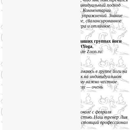
такой проффесиональный тренер. Индивидуальный подход
к каждому ученику на каждом занятии. Комментарии
и полезная информация при выполнении упражнений. Знание
анатомии и физиологии и, как следствие, сбалансированное
ведение практики. Дружеская атмосфера и отличное
самочувствие гарантированы.»
Некоторые из отзывов о занятиях в наших группах йоги
на
Октябрьском поле и
Соколе SmartYoga
,
опубликованные участниками на портале Zoon.ru:
Светлана, июнь 2018:
«Очень профессиональный подход. Занимаюсь в группе йоги на
Соколе из 6—8 человек, но ощущение как на индивидуальном
занятии — внимание всем и по делу.
Кому важно честное
и качественное отношение к своему телу — очень
рекомендую.»
Юлия Меркулова:
«Посещаю занятия в группах йоги на Соколе с февраля
и каждый раз иду туда с большой радостью.
Наш тренер Лия
— красивая обаятельная женщина и настоящий профессионал
своего дела.