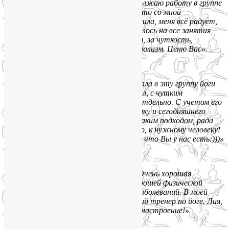
После индивидуальных занятий я продолжаю работу в группе
йоги на Соколе. Но самое прекрасное, что со мной
случилось — это моё настроение, я ожила, меня всё радует,
и особенно тело, оно быстро откликнулось на все занятия
и виден результат. Благодарю Вас, Лия, за чуткость,
мягкость, широту знаний и профессионализм. Ценю Вас».
Юлия Царёва:
«Очень довольна и счастлива, что попала в эту группу йоги
на Соколе. Лия — высокий профессионал, с чутким
индивидуальным подходом к каждому отдельно. С учетом его
физических данных, настроя на практику и сегодняшнего
нстроения:) Долго искала ведущего с таким подходом, рада
что наконец попала в правильное место, к нужному человеку!
Очень Всем рекомендую!!! Лия, спасибо что Вы у нас есть:)))»
Наталья (май 2018):
«Тренер — настоящий профессионал. Очень хорошая
атмосфера. Много упражнений для хорошей физической
формы, для профилактики различных заболеваний. В моей
жизни это третий и,безусловно, лучший тренер по йоге. Лия,
спасибо за прекрасное самочувствие и настроение!»