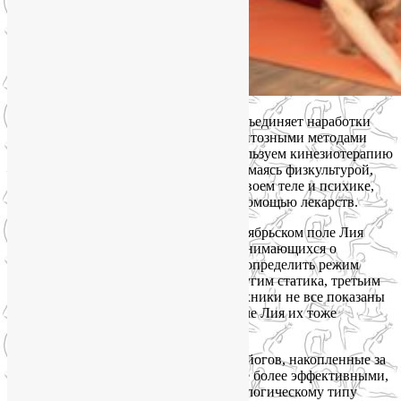
Йога на Октябрьском поле и Соколе объединяет наработки
современной медицины с немедикаментозными методами
оздоровления. Мы по максимуму используем кинезиотерапию
— терапию движением. Грамотно занимаясь физкультурой,
мы можем очень многое поправить в своем теле и психике,
зачастую гораздо эффективнее, чем с помощью лекарств.
В своих группах йоги на Соколе и Октябрьском поле Лия
проводит подробное анкетирование занимающихся о
состоянии здоровья, чтобы правильно определить режим
занятия: одним показана динамика, другим статика, третьим
стато-динамика. Даже дыхательные техники не все показаны
всем, поэтому в группах йоги на Соколе Лия их тоже
дифференцирует.
Оздоровительные находки индийских йогов, накопленные за
несколько тысячелетий, становятся еще более эффективными,
если адаптированы к западному физиологическому типу