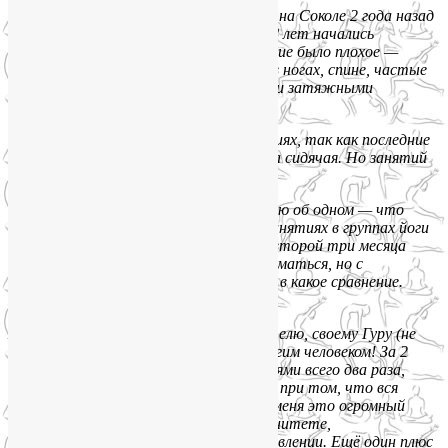
«Мне 50 лет, пришла на занятия йогой на Соколе 2 года назад
по совету хорошей приятельницы. В 48 лет начались
проблемы со здоровьем, общее состояние было плохое —
сонливость, усталость, апатия, боли в ногах, спине, частые
простудные заболевания, которые были затяжными
и продолжались длительное время.
Сначала, было очень тяжело на занятиях, так как последние
8 лет было минимум движения, работа сидячая. Но занятий
через 5 я втянулась.
Сейчас, по прошествии двух лет, жалею об одном — что
делала два больших перерыва в своих занятиях в группах йоги
на Октябрьском поле — один полгода, второй три месяца
(так получилось). Дома старалась заниматься, но с
групповыми занятиями это не идёт ни в какое сравнение.
Группа — это Сила!
Я очень благодарна Лие — своему учителю, своему Гуру (не
побоюсь этого слова), что я стала другим человеком! За 2
года я болела простудными заболеваниями всего два раза,
второй раз — вообще одним днём (это при том, что вся
Москва болеет с октября по май), для меня это огромный
прорыв! Это говорит о хорошем иммунитете,
соответственно, о быстром восстановлении. Ещё один плюс