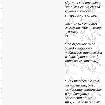
— несколько раз избежала падений на льду, так как научилась
удерживать баланс. Многие заметили, что моя спина стала
ровнее, постоянно хочется выпрямится, хотя с юности
сутулюсь, а с возрастом моя сутулость переросла в кифоз.
Занятия теперь стараюсь не пропускать, так как это моё
здоровье, мой заряд бодрости, мой стиль жизни, моя полезная
привычка. Я не хочу болеть, как раньше, и могу
предотвратить возможные заболевания.
Но всего этого не было б без Лии! Спасибо огромное ей за
профессионализм, за индивидуальный подход к каждому
занимающемуся, за любовь к своему делу. Каждое занятие для
меня — это как маленький праздник, праздник души и тела!
И у нас, на йоге на Соколе, не бывает одинаковых занятий)),
они всегда разные!»
Наталья Жмылева:
«Лия — мой четвёртый тренер по йоге. Так что есть с чем
сравнивать. Занятия организованы очень правильно, 5–10
минут самодиагностика и дыхание, 1 час хорошая физическая
нагрузка, как для начинающих, так и для продвинутых
пользователей за счёт регулирования сложности одних
и тех же упражнений (асан), ну и, конечно, 10 минут отдых