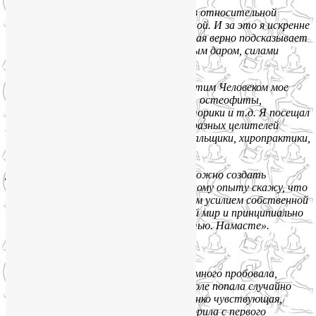
«Последние несколько лет я пребываю в относительной
благости, как физической, так и духовной. И за это я искренне
благодарен моему спутнику Лие, которая верно подсказывает
направление и делиться своим беЗценным даром, силами
и опытом.
Вкратце скажу, что до знакомства с этим Человеком мое
состояние оставляло желать лучшего: остеофиты,
протрузии дисков, нарушение ликвомоторики и т.д. Я посещал
разнообразных врачей от медицины и разных целителей
от альтернативной ее стороны (мануальщики, хиропракти
ки,
кинезиологи и др.).
Да, «здоровье не купишь», но для него можно создать
благоприятную среду. И по своему личному опыту скажу, что
с таким Мастером как Лия и небольшим усилием собственной
Воли, для вас может открыться новый мир и принципиально
иное качество бытия. С благодарностью. Намасте».
Татьяна (май 2018):
«Давно искала для себя занятия йогой, много пробовала,
но не шло… к Лие в группы йоги на Соколе попала случайно
и поняла, что нашла!
Невероятная, тонко чувствующая,
вдумчивая, профессиональная, Лия покорила с первого