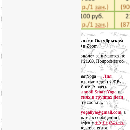
Расписание онлайн-групп
йоги на Соколе и Октябрьском
поле
:
по вторникам и четвергам с 20.00 в Zoom.
Онлайн-группы «Йога для лица на Соколе»
занимаются по
понедельникам в 20.30 и по пятницам в 21.00. Подробнее об
этом направлении читайте
здесь
.
Преподаватель и организатор групп SmartYoga —
Лия
Волова
, дипломированный йогатерапевт и методист ЛФК,
инструктор по хатха- и перинатальной йоге. А здесь —
отзывы о занятиях в группах Лии Воловой SmartYoga
на
Яндекс.Картах, а также
отзывы о занятиях в группах йоги
на Соколе и Октябрьском поле
на сайте zoon.ru..
Чтобы записаться, напишите на почту
yogaliya@gmail.com
, в
Telegram на @Liya_Volova или «ВКонтакте» в сообщения
нашему
сообществу SmartYoga
. По телефону
+7(916)245-65-
95
Лия может не ответить, потому что ведёт занятия.