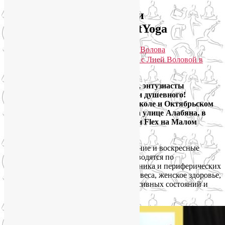
Группы йоги на Соколе и
Октябрьском поле SmartYoga
Опубликовано
08.11.2021
автором
Лия Волова
Практики для здоровья тела и души с Лией Воловой в
Telegram. Присоединяйтесь!
Дорогие друзья и единомышленники, энтузиасты
собственного здоровья, физического и душевного!
Приглашаю вас в группы йоги на Соколе и Октябрьском
поле SmartYoga. Занятия проходят на улице Алабяна, в
пешей доступности от метро, в студии Flex на Малом
Песчаном переулке, дом 2.
Йога на Соколе — это утренние, вечерние и воскресные
группы, очные и онлайн. Занятия проводятся по
направлениям: оздоровление позвоночника и периферических
суставов, коррекция осанки, снижение веса, женское здоровье,
йога для беременных, вывод из депрессивных состояний и
антистресс.