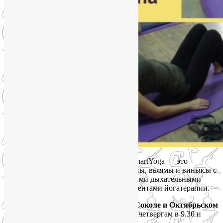
Йога на Соколе и Октябрьском поле SmartYoga — это
лечебная йога, которая объединяет асаны, вьяямы и виньясы с
упражнениями ЛФК и оздоровительными дыхательными
техниками, а также с другими инструментами йогатерапии.
Расписание утренних групп йоги на Соколе и Октябрьском
поле:
по вторникам в 11.30 и 13.00, по четвергам в 9.30 и
11.30.