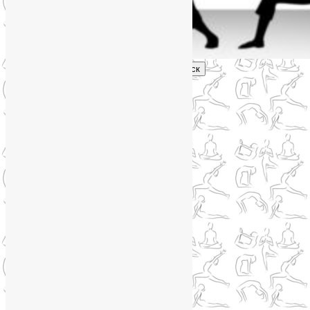
Поиск
Главное меню
Обо мне
О блоге
YogaLiya
Сотрудничество
Карта сайта
Партнеры
Группы SmartYoga
Нейрографика
Супервизор НейроГрафики
Отзывы
Стоимость
Навигация по записям
←
Предыдущая
Следующая
→