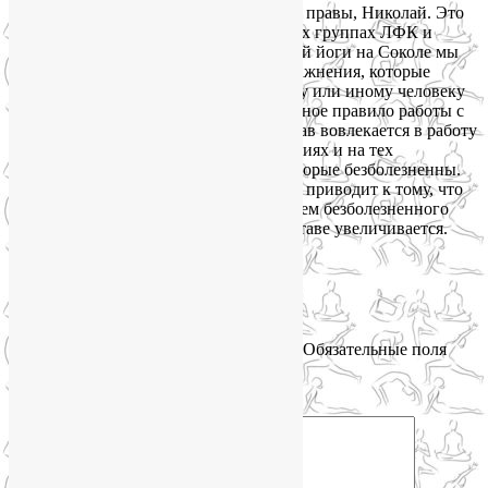
Вы совершенно правы, Николай. Это
вредно! В наших группах ЛФК и
оздоровительной йоги на Соколе мы
исключаем упражнения, которые
причиняют тому или иному человеку
боль. Это основное правило работы с
суставами: сустав вовлекается в работу
в тех направлениях и на тех
амплитудах, которые безболезненны.
Такая стратегия приводит к тому, что
постепенно объем безболезненного
движения в суставе увеличивается.
Ответить
↓
Добавить комментарий
Ваш адрес email не будет опубликован.
Обязательные поля
помечены
*
Комментарий
*