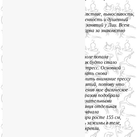
занятия!
Чудесное настроение, отличное самочувствие, выносливость,
сила и гибкость, а ещё внутренняя уверенность и душевный
покой — это то, с чем я выхожу, после занятий у Лии.
Всем
рекомендую от чистого сердца. Благодарна за знакомство
и возможность заниматься.»
Яна Захарченко:
«К Лие в группы йоги на Октябрьском поле попала
по рекомендации. После 2 родов тело как будто стало
не моим и явно чувствовался намек на стресс. Основной
запрос был научиться замедляться, начать снова
чувствовать свое тело, и особенно уделить внимание прессу
и спине. Начала я с индивидуальных занятий, потому что
совсем не была знакома с йогой. Лия, оценив мое физическое
и психическое состояние наилучшим образом подобрала
для меня упражнения, познакомила с дыхательными
практиками и медитациями (за эти знания отдельная
огромная благодарность!)
. Я на глазах начала
распрямляться — выпрямилась спина (при росте 155 см,
я стала 157), ушли или подрасслабились зажимы в теле,
перестало клинить шею, пресс и ноги окрепли.