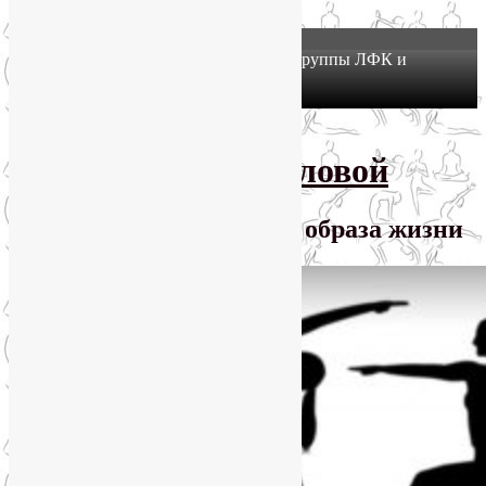
X
Йогатерапия в Москве: приглашаем в группы ЛФК и
оздоровительной йоги на Соколе!
Узнать подробнее
Перейти к основному содержимому
SmartYoga Лии Воловой
Практики для здорового образа жизни