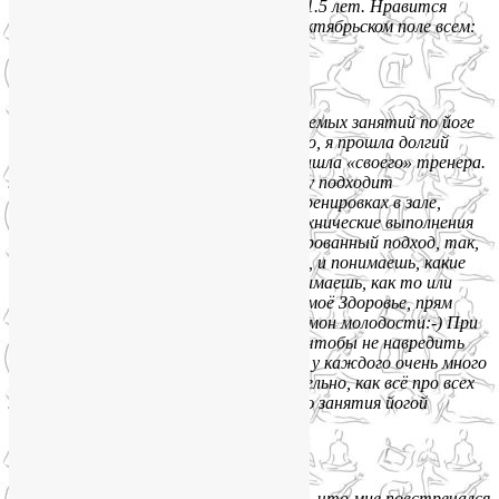
в Шавасане. Хожу на занятия больше 1.5 лет. Нравится
до сих пор. Рекомендую нашу йогу на Октябрьском поле всем:
и мужчинам, и женщинам.»
Наталья Финогеева:
«Среди огромного количества предлагаемых занятий по йоге
очень трудно сделать выбор, и, конечно, я прошла долгий
путь проб и ошибок, пока наконец не нашла «своего» тренера.
Лия — специалист, который к каждому подходит
индивидуально, и это при групповых тренировках в зале,
занятия у Лии — это не бездушные технические выполнения
асан, а какой-то очень тонко сбалансированный подход, так,
что хочется заниматься, не филонить, и понимаешь, какие
процессы происходят в организме, понимаешь, как то или
иное движение или дыхание влияет на моё Здоровье, прям
чувствуется, как вырабатывается гормон молодости:-) При
этом Лия очень тонко следит за тем, чтобы не навредить
тем или иным упражнением, поскольку у каждого очень много
своих нюансов здоровья. И это удивительно, как всё про всех
Лия знает и помнит! Очень рекомендую занятия йогой
на Соколе!»
Мария Рычкова:
«Занимаюсь у Лии 1.5 года. Очень рада, что мне повстречался