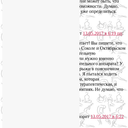
подойдут больше. Хотя вполне может быть, что
Вы недооцениваете свои возможности. Думаю,
стоит попробовать, а потом уже определиться.
Ответить
↓
Николай
говорит
13.05.2017 в 6:19 пп
:
Спасибо за быстрый ответ! Вы пишете, что
Ваши группы йоги на Соколе и Октябрьском
поле имеют оздоровительную
направленность. А если нужно именно
лечение опорно-двигательного аппарата? У
меня, например, две грыжи в поясничном
отделе и травма плеча. Я пытался ходить
даже на йогу Айенгара, которая
позиционируется как терапевтическая, и
испытывал боль на занятиях. Не думаю, что
это полезно.
Ответить
↓
YoginL
говорит
13.05.2017 в 6:22
пп
: