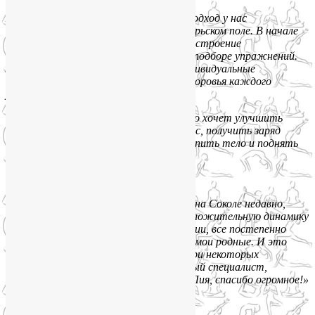
Хочется отметить индивидуальный подход у нас
на групповых занятиях йогой на Октябрьском поле. В начале
занятия Лия всегда спрашивает про настроение
и самочувствие и учитывает это при подборе упражнений.
Лия всегда принимает во внимание индивидуальные
особенности организма и состояние здоровья каждого
участника группы.
Очень рекомендую занятия для тех, кто хочет улучшить
качество своей жизни: п
овысить тонус, получить заряд
бодрости и хорошего настроения, укрепить тело и поднять
иммунитет.»
Саша (май 2018):
«Посещаю занятия Лии в группах йоги на Соколе недавно,
около двух месяцев, но уже ощущаю положительную динамику
— мышцы, суставы, позвоночник, эмоции, все постепенно
нормализуется, что также замечают мои родные. И это
без других вспомогательных средств при некоторых
проблемах со здоровьем! Лия — чудесный специалист,
Профессионал! Заряжает гармонией! Лия, спасибо огромное!»
Филипп Хруль: