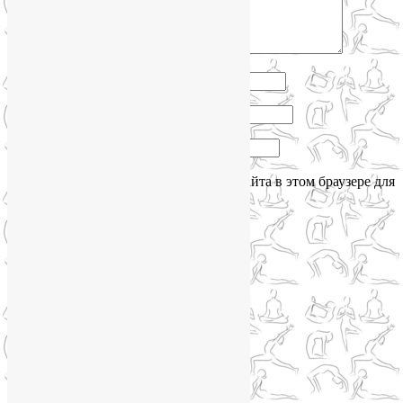
Имя
*
Email
*
Сайт
Сохранить моё имя, email и адрес сайта в этом браузере для
последующих моих комментариев.
Сайт работает на WordPress
Phone
Telegram
WhatsApp
WhatsApp
+79250568266
Phone
+79250568266
Telegram