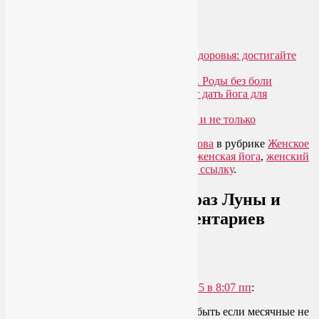
Похожие записи:
Краеугольный камень женского здоровья: достигайте
оргазма!
О пользе йоги при беременности. Роды без боли
Йога для женщин, или Что может дать йога для
женского здоровья и красоты?
Гормональная йога при климаксе и не только
Запись опубликована автором
Лия Волова
в рубрике
Женское
здоровье
,
Йога для женщин
с метками
женская йога
,
женский
цикл
. Добавьте в закладки
постоянную ссылку
.
Женская йога с учетом фаз Луны и
женского цикла
: 6 комментариев
dasha
говорит
17.12.2015 в 8:07 пп
:
очень интересная статья!!! А как быть если месячные не