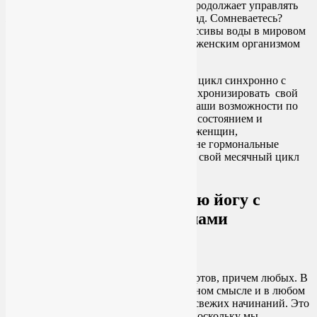
ослабили женское здоровье. Но Луна продолжает управлять
женским циклом, как и тысячи лет назад. Сомневаетесь?
Подумайте о том, какие гигантские массивы воды в мировом
океане следуют за Луной. А с нежным женским организмом
Луна управляется играючи.
В этой статье я рассматриваю женский цикл синхронно с
лунными фазами. Если вам удастся синхронизировать свой
личный месячный цикл с лунным, то ваши возможности по
управлению собственным физическим состоянием и
настроением еще более возрастут. Для женщин,
принимающих по той или иной причине гормональные
препараты, не составит труда сдвинуть свой месячный цикл
на необходимое количество дней.
Синхронизируем женскую йогу с
лунным и женским циклами
Новая Луна
Новолуние — это время для новых стартов, причем любых. В
профессиональном, физическом, духовном смысле и в любом
другом, в котором у Вас есть идеи для свежих начинаний. Это
первые дни нового лунного цикла. А поскольку мы