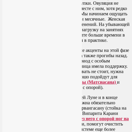
пришло время отпускать и идти на уступки. Овуляция не
состоялась, организм в печали, и мы вместе с ним, хотя редко
отдаем себе отчет в этой взаимосвязи. Мы начинаем ощущать
упадок сил, впереди уже маячит ПМС и месячные. Женская
йога не остается в стороне от этих изменений. На убывающей
Луне мы постепенно снижаем темп и нагрузку на занятиях
йогой. Двигайтесь медленнее, проводите больше времени в
каждой позе. Инь-йога снова задает тон в практике.
Женская йога предполагает делать такие акценты на этой фазе
женского цикла: скрутки сидя и лежа, а также прогибы назад.
Но что касается прогибов, то в этот период с особым
вниманием следите за тем, чтобы поясница имела поддержку.
Просто на силу мышц спины рассчитывать не стоит, нужна
дополнительная опора. К примеру, хорошо подойдут для
женской йоги в период ПМС
поза Рыбы (Матсиасана)
и
Сету Бандха Сарвангасана (поза Моста с опорой).
Кроме того, женская йога на убывающей Луне и в конце
женского цикла, перед месячными, должна обязательно
включать перевернутые позы, ту же Сарвангасану (стойка на
плечах) или
Випарита Карани мудру
. Випарита Карани
может выполняться
на болстере или без него с опорой ног на
стену
.
Перевернутые асаны, в частности, помогут очистить
печень, роль которой в эндокринной системе еще более