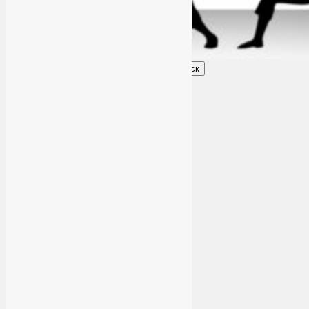
Поиск
Главное меню
Обо мне
О блоге
YogaLiya
Сотрудничество
Карта сайта
Партнеры
Группы SmartYoga
Нейрографика
Супервизор НейроГрафики
Отзывы
Стоимость
Навигация по записям
←
Предыдущая
Следующая
→