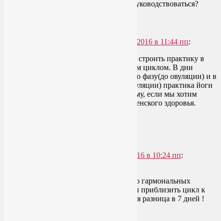
совпадают с фазами луны? Чем руководствоваться?
Ответить
↓
YoginL
говорит
06.01.2016 в 11:44 пп
:
Даша, спасибо! Тогда стоит строить практику в
соответствии с собственным циклом. В дни
месячных, в фолликулярную фазу(до овуляции) и в
лютеиновую фазу(после овуляции) практика йоги
должна строиться по-разному, если мы хотим
заниматься с пользой для женского здоровья.
Ответить
↓
Elmira
говорит
10.02.2016 в 10:24 пп
:
Спасибо за статью!
Подскажите пожалуйста , помимо гармональных
контрацептивов , есть ли способы приблизить цикл к
фазам лунного календаря ? У меня разница в 7 дней !
Спасибо