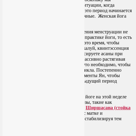
договорились исходить из идеальной ситуации, когда
женский цикл совпадает с лунным, то это период начинается
сразу после того, как закончились месячные. Женская йога
будет весьма кстати в этот момент.
В ходе первых двух дней после завершения менструации не
спешите возвращаться к своей норме в практике йоги, то есть
к полноценной нагрузке. Используйте это время, чтобы
попрактиковаться в Инь-йоге. Это, пожалуй, квинтэссенция
женской йоги, когда вы длительно фиксируете асаны при
максимальном расслаблении, мягко и пассивно растягивая
мышцы и связки, раскрывая суставы. Это необходимо, чтобы
набраться энергии в начале женского цикла. Постепенно
добавляйте силовые и динамичные элементы Ян, чтобы
восстановить силы, утраченные в предыдущий период
очищения в конце женского цикла.
Наиболее важными асанами в женской йоге на этой неделе
женского цикла будут перевернутые позы, такие как
Сарвангасана (стойка на плечах)
или
Ширшасана (стойка
на голове)
. Они помогут вернуть тонус матке и
сбалансировать эндокринную систему, стабилизируя тем
самым свои эмоции и гормоны.
Растущая Луна