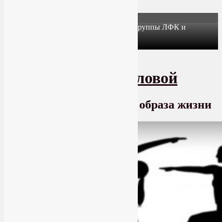
X
Йогатерапия в Москве: приглашаем в группы ЛФК и
оздоровительной йоги на Соколе!
Узнать подробнее
Перейти к основному содержимому
SmartYoga Лии Воловой
Практики для здорового образа жизни