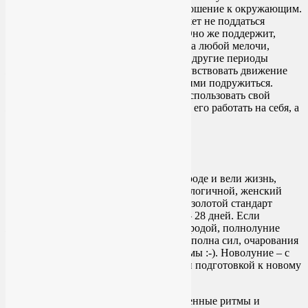
контролировать свое настроение и отношение к окружающим.
Это же возросшее самосознание поможет не поддаться
приступам обжорства на этапе ПМС. Оно же поддержит,
когда снова захочется расстроиться из-за любой мелочи,
которая, как правило, не задевает вас в другие периоды
женского цикла. Когда вы научитесь чувствовать движение
гормонов внутри себя, вы сможете с ними подружиться.
Практикуя женскую йогу, научитесь использовать свой
женский цикл в свою пользу, заставите его работать на себя, а
не против вас.
Луна и женский цикл
Раньше, когда люди были ближе к природе и вели жизнь,
которую сегодня принято называть экологичной, женский
цикл был равен лунному. Это и сейчас золотой стандарт
продолжительности женского цикла — 28 дней. Если
женщина здорова и сонастроена с природой, полнолуние
совпадает с овуляцией, когда женщина полна сил, очарования
и плодородна, как украинские черноземы :-). Новолуние – с
менструацией, очищением организма и подготовкой к новому
расцвету.
Увы, дары цивилизации сбили естественные ритмы и