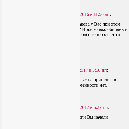
Ответить
↓
YoginL
говорит
14.02.2016 в 11:50 дп
:
Добрый день! Скажите, а какова у Вас при этом
длительность менструации? И насколько обильные
выделения? Чтобы я могла более точно ответить
на Ваш вопрос…
Ответить
↓
Марина
говорит
29.01.2017 в 3:58 пп
:
начала заниматься йогой и месячные не пришли…в
связи с чем это может быть? беременности нет.
Ответить
↓
YoginL
говорит
29.01.2017 в 6:22 пп
:
Скажите, а каким стилем йоги Вы начали
заниматься?