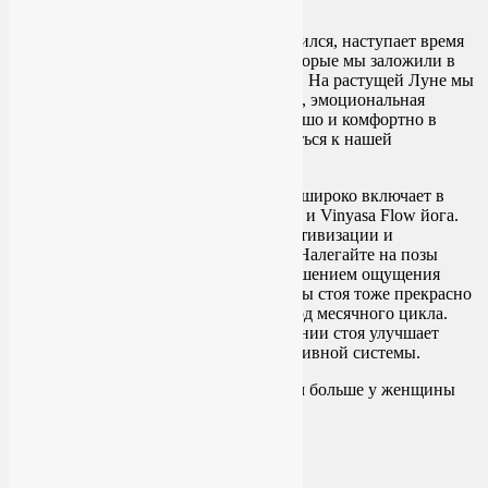
Как только серп растущей луны оформился, наступает время
роста и проявления тех начинаний, которые мы заложили в
первые дни лунного и женского цикла. На растущей Луне мы
становимся энергичнее с каждым днем, эмоциональная
стабильность тоже на уровне, нам хорошо и комфортно в
нашем теле. Теперь самое время вернуться к нашей
привычной нагрузке в практике йоги.
В этот период комплекс женской йоги широко включает в
себя элементы таких стилей, как Хатха и Vinyasa Flow йога.
Они отлично справляются с задачей активизации и
укрепления женского тела и психики. Налегайте на позы
Воина I и II, работайте в них над повышением ощущения
силы и уверенности в себе. Другие позы стоя тоже прекрасно
впишутся в женскую йогу в этот период месячного цикла.
Тем более, что практика асан в положении стоя улучшает
функционирование органов репродуктивной системы.
Чем ближе полнолуние и овуляция, тем больше у женщины
сил, способностей и возможностей.
ПОЛНАЯ ЛУНА