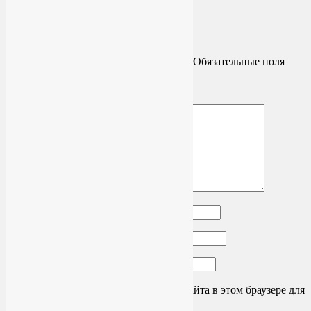
Ответить
↓
Добавить комментарий
Ваш адрес email не будет опубликован.
Обязательные поля
помечены
*
Комментарий
*
Имя
*
Email
*
Сайт
Сохранить моё имя, email и адрес сайта в этом браузере для
последующих моих комментариев.