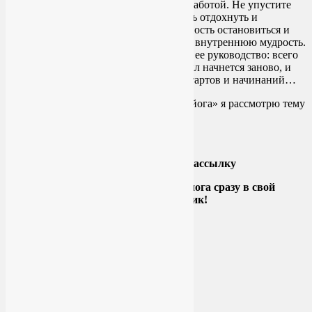
тело занято интенсивной внутренней работой. Не упустите
это время, чтобы дать себе возможность отдохнуть и
расслабиться. Когда у нас есть возможность остановиться и
затихнуть, мы начинаем слышать свою внутреннюю мудрость.
А ведь нам очень нужно в этот момент ее руководство: всего
через несколько дней наш женский цикл начнется заново, и
новая Луна даст очередной шанс для стартов и начинаний…
В следующий раз в рубрике «Женская йога» я рассмотрю тему
йоги при месячных более подробно.
Подпишитесь на мою рассылку
и получайте новые выпуски блога сразу в свой
электронный ящик!
Йога для здоровья тела и психики
Подписаться письмом