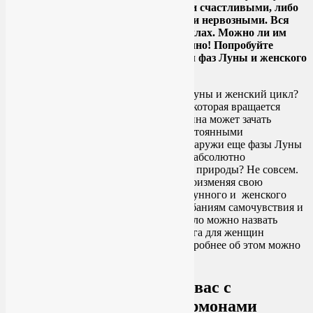
себя либо здоровыми, энергичными и счастливыми, либо
раздувшимися, вялыми, грустными и нервозными. Вся
жизнь женщины проходит в этих циклах. Можно ли им
что-нибудь противопоставить? Конечно! Попробуйте
практиковать женскую йогу с учетом фаз Луны и женского
цикла.
Каждый месяц – это маленькая жизнь, которая вращается
вокруг плодного периода, когда женщина может зачать
ребенка. Изнутри организма этими постоянными
изменениями управляют гормоны, а снаружи еще фазы Луны
добавляют дисбаланса. Так что же, мы абсолютно
беспомощны перед лицом этих ритмов природы? Не совсем.
Мы можем подстроиться под них. Видоизменяя свою
практику йоги соответственно фазам лунного и женского
цикла, мы сможем противостоять колебаниям самочувствия и
настроения. Эту гибкую практику смело можно назвать
женской йогой
. Хотя на самом деле йога для женщин
способна дать нам гораздо больше, подробнее об этом можно
почитать
здесь
.
Женская йога подружит вас с
собственным телом и гормонами