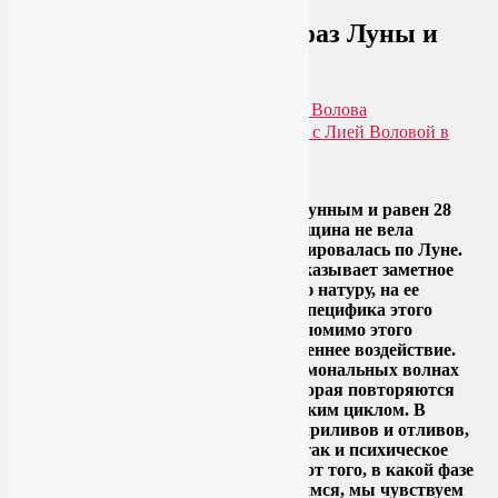
Женская йога с учетом фаз Луны и
женского цикла
Опубликовано
20.12.2013
автором
Лия Волова
Практики для здоровья тела и души с Лией Воловой в
Telegram. Присоединяйтесь!
Google
В идеале женский цикл совпадает с лунным и равен 28
дням. Так было в старину, когда женщина не вела
менструальный календарь, а ориентировалась по Луне.
Как в прошлом, так и сейчас Луна оказывает заметное
влияние на чувствительную женскую натуру, на ее
самочувствие и настроение. Сила и специфика этого
влияния меняется каждый день. Но помимо этого
внешнего, существует мощное внутреннее воздействие.
Женщина постоянно качается на гормональных волнах
своего организма по траектории, которая повторяются
снова и снова с каждым новым женским циклом. В
зависимости от этих гормональных приливов и отливов,
опять же, меняется как физическое, так и психическое
состояние женщины. В зависимости от того, в какой фазе
лунного и женского цикла мы находимся, мы чувствуем