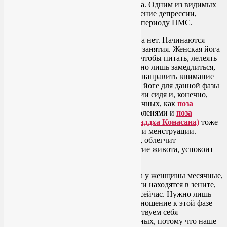
повышается в этой фазе женского цикла. Одним из видимых
результатов ее работы является уменьшение депрессии,
вялости и апатии, столь свойственных периоду ПМС.
И вот серп Луны практически сходит на нет. Начинаются
месячные. Но это не повод прекращать занятия. Женская йога
в период менструации нацелена на то, чтобы питать, лелеять
и… удобрять свое тело и психику. Нужно лишь замедлиться,
насладиться тишиной и спокойствием, направить внимание
внутрь себя. Ключевые позы в женской йоге для данной фазы
женского цикла – это асаны в положении сидя и, конечно,
Шавасана
. Такие асаны йоги при месячных, как
поза
Ребенка (Баласана)
с разведенными коленями и
поза
Бабочки в положении лежа (Супта Баддха Конасана)
тоже
станут вашими лучшими друзьями в дни менструации.
Женская йога снимет давление с матки, облегчит
спазматические боли и уменьшит вздутие живота, успокоит
нервы и снизит раздражительность.
В древние времена считалось, что когда у женщины месячные,
ее интуиция и целительные способности находятся в зените,
на пике ее возможностей. Это верно и сейчас. Нужно лишь
развить в себе здоровое и грамотное отношение к этой фазе
женского цикла. Тем не менее, мы чувствуем себя
действительно уставшими в дни месячных, потому что наше