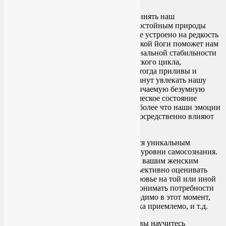
Прежде всего, мы должны понять и принять наш
ежемесячный женский цикл, со всем достойным природы
уважением, ведь все в нашем организме устроено на редкость
мудро и целесообразно. Практика женской йоги поможет нам
это сделать, а заодно – достичь эмоциональной стабильности
вне зависимости от текущей фазы женского цикла,
сбалансировать гормональный фон. И тогда приливы и
отливы в эндокринной системе перестанут увлекать нашу
психику, эмоции и настроение в нескончаемую безумную
гонку по американским горкам. Физическое состояние
женская йога тоже стабилизирует, тем более что наши эмоции
и мысли, в том числе в свой адрес, непосредственно влияют
на наше здоровье.
Асаны в составе женской йоги являются уникальным
средством подняться на более высокие уровни самосознания.
Когда вы практикуете в соответствии с вашим женским
циклом, то постепенно привыкаете объективно оценивать
свое эмоциональное и физическое здоровье на той или иной
фазе ежемесячного цикла. Начинаете понимать потребности
своего тела – какое питание ему необходимо в этот момент,
какое соотношение активности и отдыха приемлемо, и т.д.
Осознавая причины своего состояния, вы научитесь