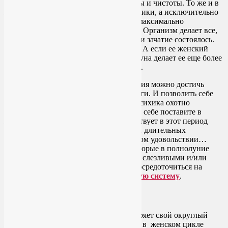
В эзотерике полнолуние – это пик силы и чистоты. То же и в
женской физиологии. Безо всякой мистики, а исключительно
силой гормонов женщина становится максимально
привлекательной для своего мужчины. Организм делает все,
чтобы период овуляции не прошел зря и зачатие состоялось.
Женщина цветет, полна сил и энергии. А если ее женский
цикл совпадает с лунным, то полная Луна делает ее еще более
неотразимой, успешной и влиятельной.
В эти несколько дней вокруг полнолуния можно достичь
наибольших результатов в практике йоги. И позволить себе
вы можете все, что угодно. И тело, и психика охотно
возьмутся за любую задачу, которую вы себе поставите в
женской йоге. Здоровая женщина чувствует в этот период
потребность в динамичным, силовых и длительных
тренировках. Не отказывайте себе в этом удовольствии…
Исключение составляют женщины, которые в полнолуние
становятся чересчур эмоциональными, слезливыми и/или
агрессивными. В этом случае нужно сосредоточиться на
асанах, которые успокаивают нервную систему
.
Убывающая Луна
Луна начала убывать и день за днем теряет свой округлый
женственный вид. Как в лунном, так и в женском цикле