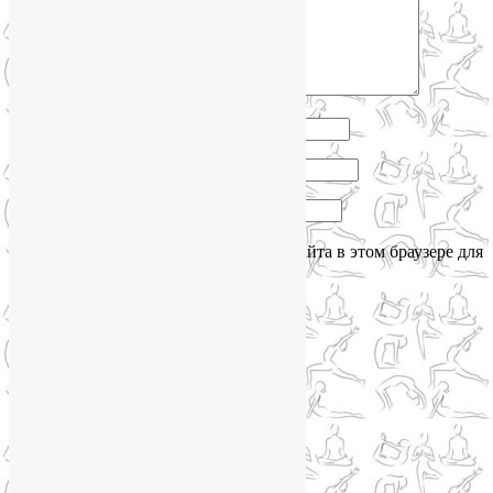
Имя
*
Email
*
Сайт
Сохранить моё имя, email и адрес сайта в этом браузере для
последующих моих комментариев.
Сайт работает на WordPress
Phone
Telegram
WhatsApp
WhatsApp
+79250568266
Phone
+79250568266