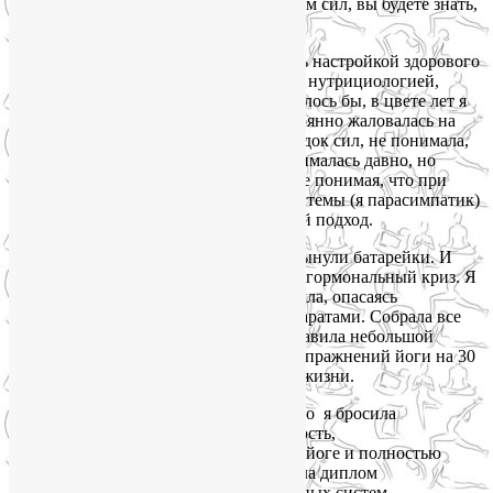
ситуации, связанной с сильным упадком сил, вы будете знать,
что делать и где взять силы и энергию.
Людям, с которыми я сейчас занимаюсь настройкой здорового
образа жизни, йогой, нейрографикой и нутрициологией,
трудно поверить, что лет 20 назад, казалось бы, в цвете лет я
часто бывала вялой и апатичной, постоянно жаловалась на
хроническую усталость и сильный упадок сил, не понимала,
где взять силы и энергию.
Йогой я занималась давно, но
выбирала мягкую текучую практику, не понимая, что при
моём тонусе вегетативной нервной системы (я парасимпатик)
мне требуется прямо противоположный подход.
А однажды из меня как будто совсем вынули батарейки. И
надолго. Это было похоже на сильный гормональный криз. Я
очень испугалась, но к врачам я не пошла, опасаясь
фармакотерапии гормональными препаратами. Собрала все
свои знания из йоги по этой теме, составила небольшой
комплекс физических и дыхательных упражнений йоги на 30
минут и за пару недель вернула себя к жизни.
Это меня так вдохновило и увлекло, что я бросила
престижную работу и высокую должность,
сертифицировалась как инструктор по йоге и полностью
изменила свою жизнь. А когда получила диплом
йогатерапевта в Институте традиционных систем