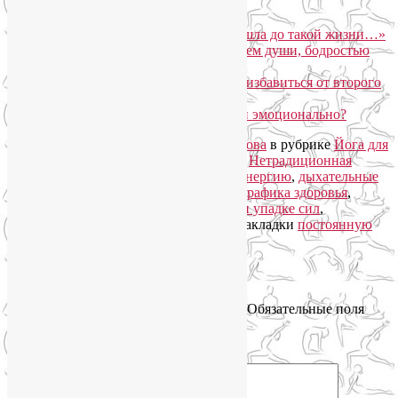
Лорина Кайдановская: «Как я дошла до такой жизни…»
Йога-тур «В Крым за спокойствием души, бодростью
тела и красотой лица»
Как перестать храпеть и быстрее избавиться от второго
подбородка?
Как пережить стресс физически и эмоционально?
Запись опубликована автором
Лия Волова
в рубрике
Йога для
здоровья
,
Йогатерапия
,
Нейрографика
,
Нетрадиционная
медицина
с метками
где взять силы и энергию
,
дыхательные
упражнения йоги
,
йогатерапия
,
нейрографика здоровья
,
обучение нейрографике
,
что делать при упадке сил
,
энергетические практики
. Добавьте в закладки
постоянную
ссылку
.
Добавить комментарий
Ваш адрес email не будет опубликован.
Обязательные поля
помечены
*
Комментарий
*