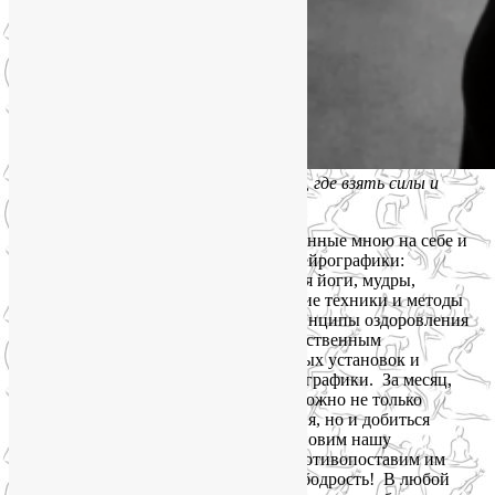
Сильный упадок сил. Что делать, где взять силы и
энергию
В программе курса — лучшие, проверенные мною на себе и
учениках наработки йогатерапии и нейрографики:
физические и дыхательные упражнения йоги, мудры,
акупрессура, медитации, энергетические техники и методы
самомассажа, нутрициологические принципы оздоровления
питания, а также способы работы с собственным
подсознанием для изменения глубинных установок и
мотивов с помощью алгоритмов нейрографики. За месяц,
встречаясь в Zoom дважды в неделю, можно не только
овладеть приёмами самовосстановления, но и добиться
конкретных результатов. Давайте остановим нашу
зависимость от внешних стрессов и противопоставим им
свою физическую и душевную силу и бодрость! В любой