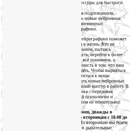
мудры, медитации и точки акупрессуры для быстрого
снятия стресса;
научитесь работать с собственным подсознанием,
черпать оттуда энергию, создавать новые нейронные
связи для трансформации себя и жизненных
обстоятельств с помощью нейрографики.
Микс йогатерапии, нутрициологии и нейрографики поможет
внедрить освоенные техники и приёмы в жизнь. Кто не
сталкивался с мощным самосопротивлением, пытаясь
отказаться от вредных привычек, похудеть, перейти к более
здоровому образу жизни? Мы вроде бы всё понимаем, а
сделать с собой ничего не можем. Сложность в том, что наш
мозг на самом деле не хочет ничего менять. Чтобы вырваться
из этого замкнутого круга, нужно обратиться к мощи
собственного подсознания, сформировать новые нейронные
связи и запустить обновлённый нейронный контур в работу. В
этом нам как раз и поможет нейрографика – передовая
психотехнология на стыке практической психологии и
рисования. Причем уметь рисовать совсем не обязательно!
Занятия будут проходить онлайн, в Zoom, дважды в
неделю, с 29 ноября по 23 декабря: по вторникам с 18.00 до
19.30, по субботам – с 12.00 до 14.00.
По вторникам мы будем
осваивать приёмы йоги — физические и дыхательные