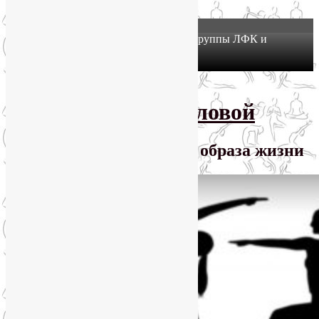
X
Йогатерапия в Москве: приглашаем в группы ЛФК и
оздоровительной йоги на Соколе!
Узнать подробнее
Перейти к основному содержимому
SmartYoga Лии Воловой
Практики для здорового образа жизни