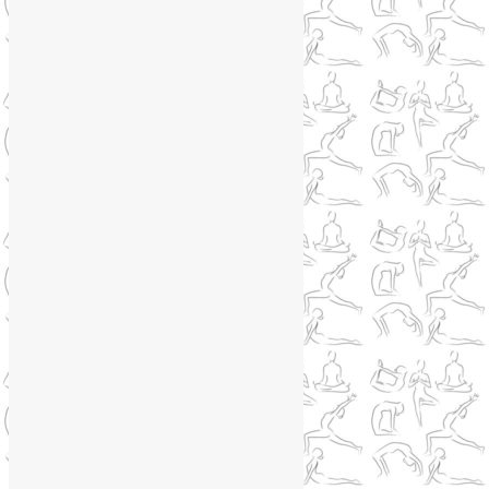
Telegram
@Liya_Volova