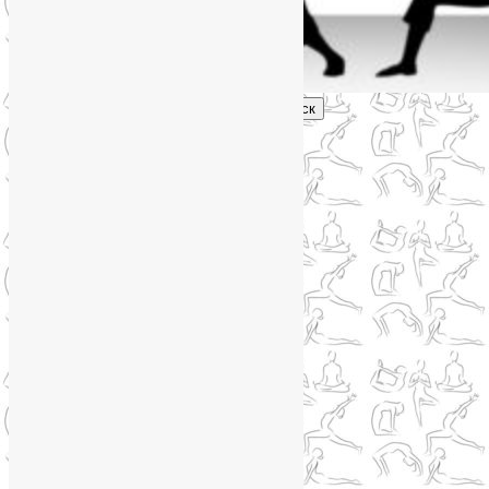
Поиск
Главное меню
Обо мне
О блоге
YogaLiya
Сотрудничество
Карта сайта
Партнеры
Группы SmartYoga
Нейрографика
Супервизор НейроГрафики
Отзывы
Стоимость
Навигация по записям
←
Предыдущая
Следующая
→