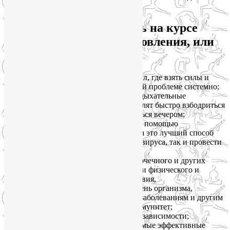
рекомендаций.
Итак, чему вы научитесь на курсе
«Искусство самовосстановления, или
Стань птицей Феникс»?
узнаете, что делать при упадке сил, где взять силы и
энергию и как противостоять этой проблеме системно;
выучите простые физические и дыхательные
упражнения йоги, которые позволят быстро взбодриться
в течение дня и скорее расслабиться вечером;
укрепите дыхательную систему с помощью
дыхательных упражнений йоги, а это лучший способ
как восстановиться после коронавируса, так и провести
профилактику;
овладеете простыми приемами точечного и других
видов самомассажа для коррекции физического и
психоэмоционального самочувствия,
поднимите энергетический уровень организма,
повысите его сопротивляемость заболеваниям и другим
внешним факторам, укрепите иммунитет;
узнаете, как противостоять метеозависимости;
опробуете и выберете для себя самые эффективные