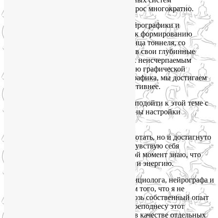
оздоровления, мой инструментарий вырос многократно.
Позже, обучившись на инструктора нейрографики и
эстетического коуча, я смогла заходить к формированию
здорового образа жизни и с другого конца тоннеля, со
стороны психики. Перепрограммировав свои глубинные
установки и убеждения, обратившись к неисчерпаемым
резервам своего подсознания с помощью графической
медитации, каковой и является нейрографика, мы достигаем
желанных результатов быстрее и эффективнее.
И, наконец, нутрициология позволила подойти к этой теме с
третьей и не менее эффективной стороны настройки
здорового питания.
Еще много над чем в себе нужно поработать, но и достигнуто
немало: сейчас, перевалив за 50 лет, я чувствую себя
несравненно лучше, чем в 30. И в любой момент знаю, что
делать при упадке сил и где взять силы и энергию.
Мой принцип как йогатерапевта, нутрициолога, нейрографа и
коуча – никогда не предлагать клиентам того, что я не
опробовала на себе, не пропустила сквозь собственный опыт
тела и души. На этом онлайн-курсе я преподнесу этот
материал системно и комплексно, а не в качестве отдельных