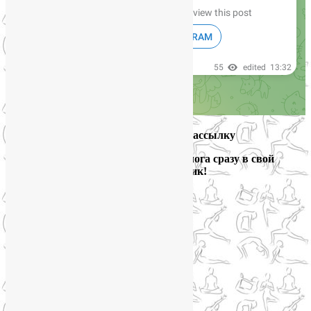
Подпишитесь на мою рассылку
и получайте новые выпуски блога сразу в свой
электронный ящик!
Йога для здоровья тела и психики
Подписаться письмом
Похожие записи: