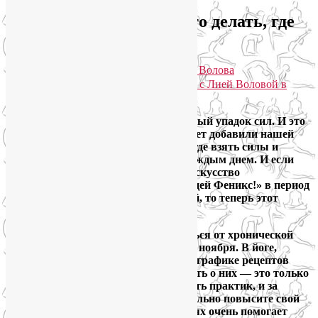
Сильный упадок сил. Что делать, где
взять силы и энергию
Опубликовано
25.04.2025
автором
Лия Волова
Практики для здоровья тела и души с Лией Воловой в
Telegram. Присоединяйтесь!
Всё больше людей жалуется на сильный упадок сил. И это
неудивительно, события последних лет добавили нашей
жизни стрессов. Вопрос, что делать, где взять силы и
энергию, становится актуальнее с каждым днем. И если
раньше я проводила
онлайн-курс «Искусство
самовосстановления, или Стань птицей Феникс!»
в период
сезонного упадка сил осенью и весной, то теперь этот
запрос стал круглогодичным.
Если вы тоже не знаете, как избавиться от хронической
усталости, присоединяйтесь к нам 29 ноября. В йоге,
йогатерапии, нутрициологии и нейрографике рецептов
предостаточно! Конечно, просто узнать о них — это только
полшага к успеху. Нужна регулярность практик, и за
месяц, до 23 декабря, вы уже значительно повысите свой
жизненный тонус. В таких начинаниях очень помогает