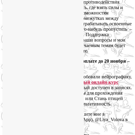
упражнения, приёмы акупрессуры для противодействия
сильному упадку сил, узнаем, что делать, где взять силы и
энергию, а по субботам обратимся к возможностям
нутрициологии и нейрографики. В промежутках между
нашими встречами в Zoom вы будете отрабатывать освоенные
техники самостоятельно. Не бойтесь что-нибудь пропустить –
все вебинары будут доступны в записи. Поддержка
участников группы между занятиями, ваши вопросы и мои
ответы, а также просто общение по изучаемым темам будет
проходить в закрытой группе ВКонтакте.
Стоимость курса – 8000 рублей, при оплате до 20 ноября –
7200 рублей.
Внимание! Если Вы еще никогда не пробовали нейрографику,
рекомендую сначала пройти
мой базовый онлайн-курс
«Пользователь нейрографики»
, который доступен в записях.
Это не является обязательным условием для прохождения
курса «Искусство самовосстановления, или Стань птицей
Феникс!», но повысит для Вас его результативность.
Чтобы зарегистрироваться на курс, пишите мне в
мессенджерах: +7 916 245 65 95 (WhatsApp), @Liya_Volova в
Telegram или на
yogaliya@gmail.com
.