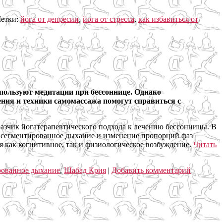
етки:
йога от депресии
,
йога от стресса
,
как избавиться от
спользуют медитации при бессоннице. Однако
ения и техники самомассажа помогут справиться с
зчик йогатерапевтического подхода к лечению бессонницы. В
 сегментированное дыхание и изменение пропорций фаз
я как когнитивное, так и физиологическое возбуждение.
Читать
рованное дыхание
,
Шабад Крия
|
Добавить комментарий