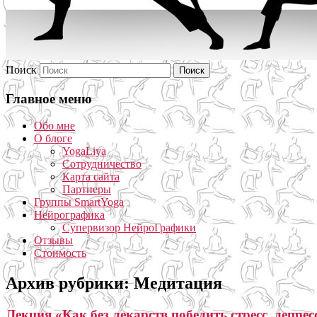
Поиск
Главное меню
Обо мне
О блоге
YogaLiya
Сотрудничество
Карта сайта
Партнеры
Группы SmartYoga
Нейрографика
Супервизор НейроГрафики
Отзывы
Стоимость
Архив рубрики:
Медитация
Лекция «Как без лекарств победить стресс, депре