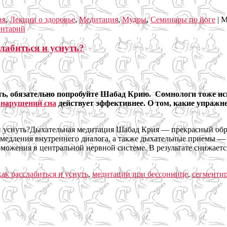
ия
,
Лекции о здоровье
,
Медитация
,
Мудры
,
Семинары по йоге
|
М
ентарий
лабиться и уснуть?
нуть, обязательно попробуйте Шабад Крию. Сомнологи тоже и
 нарушений сна
действует эффективнее. О том, какие упражн
Дыхательная медитация Шабад Крия — прекрасный обра
амедления внутреннего диалога, а также дыхательные приемы —
можения в центральной нервной системе. В результате снижаетс
как расслабиться и уснуть
,
медитации при бессоннице
,
сегменти