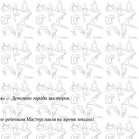
ля» — Детского города мастеров.
ие ребенком Мастерславля во время лекции!