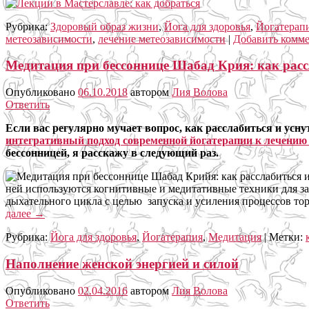
Рубрика:
Здоровый образ жизни
,
Йога для здоровья
,
Йогатерап
метеозависимости
,
лечение метеозависимости
|
Добавить комм
Медитация при бессоннице Шабад Крия: как расс
Опубликовано
06.10.2018
автором
Лия Волова
Ответить
Если вас регулярно мучает вопрос, как расслабиться и ус
интегративный подход современной йогатерапии к лечению
бессонницей, я расскажу в следующий раз.
ней используются когнитивные и медитативные техники для з
дыхательного цикла с целью запуска и усиления процессов тор
далее
→
Рубрика:
Йога для здоровья
,
Йогатерапия
,
Медитация
|
Метки:
Наполнение женской энергией и силой
Опубликовано
02.04.2016
автором
Лия Волова
Ответить