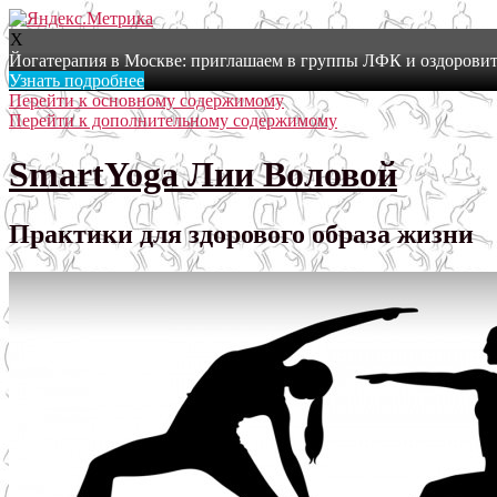
X
Йогатерапия в Москве: приглашаем в группы ЛФК и оздоровит
Узнать подробнее
Перейти к основному содержимому
Перейти к дополнительному содержимому
SmartYoga Лии Воловой
Практики для здорового образа жизни