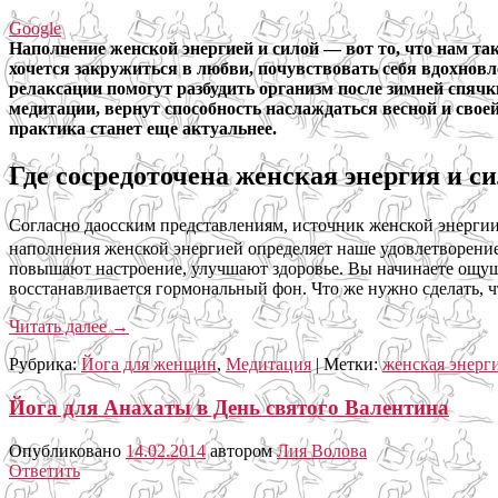
Google
Наполнение женской энергией и силой — вот то, что нам так
хочется закружиться в любви, почувствовать себя вдохнов
релаксации помогут разбудить организм после зимней спячк
медитации, вернут способность наслаждаться весной и своей
практика станет еще актуальнее.
Где сосредоточена женская энергия и с
Согласно даосским представлениям, источник женской энерги
наполнения женской энергией определяет наше удовлетворени
повышают настроение, улучшают здоровье. Вы начинаете ощуща
восстанавливается гормональный фон. Что же нужно сделать, 
Читать далее
→
Рубрика:
Йога для женщин
,
Медитация
|
Метки:
женская энерги
Йога для Анахаты в День святого Валентина
Опубликовано
14.02.2014
автором
Лия Волова
Ответить