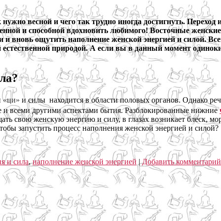
 нужно весной и чего так трудно иногда достигнуть. Переход 
ленной и способной вдохновить любимого! Восточные женски
и и вновь ощутить наполнение женской энергией и силой. Вс
 естественной природой. А если вы в данный момент одиноки,
ила?
и
«ци»
и силы находится в области половых органов. Однако реч
е и всеми другими аспектами бытия. Разблокированные нижние
ть свою женскую энергию и силу, в глазах возникает блеск, м
чтобы запустить процесс наполнения женской энергией и силой?
я и сила
,
наполнение женской энергией
|
Добавить комментарий