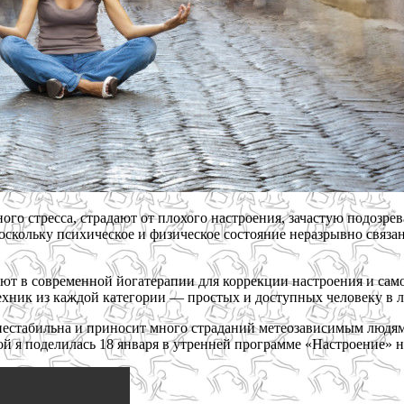
ого стресса, страдают от плохого настроения, зачастую подозре
скольку психическое и физическое состояние неразрывно связан
вуют в современной йогатерапии для коррекции настроения и са
ехник из каждой категории — простых и доступных человеку в 
 нестабильна и приносит много страданий метеозависимым людям
ой я поделилась 18 января в утренней программе «Настроение» 