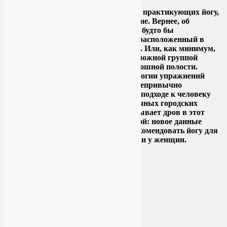
Google
Это трудно не заметить: среди людей, практикующих йогу,
все больше разговоров о… тазовом дне. Вернее, об
укреплении мыщц тазового дна. Как будто бы
энергетический центр, традиционно расположенный в
абдоминальной зоне, сместился ниже. Или, как минимум,
разделил свой особенный статус со сложной группой
мышц, поддерживающих органы брюшной полости.
Широкое распространение в гинекологии упражнений
Кегеля тоже способствует тому, что непривычно
холистическая в своем комплексном подходе к человеку
йога прижилась среди материалистичных городских
женщин. И наука постоянно подбрасывает дров в этот
костер повсеместного увлечения йогой: новое данные
американских ученых позволяют рекомендовать йогу для
лечения стрессового недержания мочи у женщин.