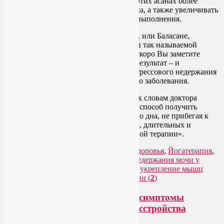
непроизвольных утечек мочи, стоит в этих асанах более
активно сокращать мышцы тазового дна, а также увеличивать
количество подобных асан и время их выполнения.
И даже когда отдыхаете в позе Ребенка, или Баласане,
используйте эти моменты для практики так называемой
пульсирующей Мула-бандхи. И очень скоро Вы заметите
укрепление мышц тазового дна, а как результат – и
уменьшение утечек мочи вследствие стрессового недержания
мочи и других видов этого неприятного заболевания.
И еще раз советую всем прислушаться к словам доктора
Элисон Хуан: «Для женщин йога – это способ получить
больше контроля над мышцами тазового дна, не прибегая к
помощи традиционных дорогостоящих, длительных и
интенсивных методов реабилитационной терапии».
Рубрика:
Женское здоровье
,
Йога для здоровья
,
Йогатерапия
,
Новости медицины
|
Метки:
лечение недержания мочи у
женщин
,
стрессовое недержание мочи
,
укрепление мышц
тазового дна
,
утечка мочи
|
Комментарии (
2
)
Йога при депрессии ослабляет симптомы
биполярного аффективного расстройства
психики