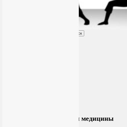
Поиск
Главное меню
Обо мне
О блоге
YogaLiya
Сотрудничество
Карта сайта
Партнеры
Группы SmartYoga
Нейрографика
Супервизор НейроГрафики
Отзывы
Стоимость
Архив рубрики:
Новости медицины