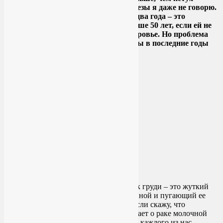
клюнет? Про биопсию молочной железы я даже не говорю.
Делать маммографию хотя бы раз в два года – это
минимум для каждой женщины старше 50 лет, если ей не
безразлична собственная жизнь и здоровье. Но проблема
еще и в том, что рак молочной железы в последние годы
значительно помолодел…
Рак груди – это жуткий
призрак, витающий над каждой женщиной и пугающий ее
своей реальностью. Я не преувеличу, если скажу, что
большинство читателей моего блога знает о раке молочной
железы не понаслышке. Практически у каждого из нас