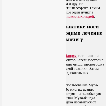
возрасте укрепление мышц тазового дна и другие
преимущества занятий йогой дают заметный эффект. Таким
образом, медицинская наука добавила еще один пункт в
систему мотивации для
занятий йогой пожилых людей
.
Мои рекомендации по практике йоги
для случаев, когда необходимо лечение
стрессового недержания мочи у
женщин
Прежде всего, научитесь делать
Мула-бандху
, или нижний
энергетический замок. Я уверена, что доктор Кегель построил
свою систему упражнений для укрепления мышц тазового дна
именно на основе этой древней йогической техники. Затем
начинайте использовать Мула-бандху в дыхательных
упражнениях и асанах.
Некоторые пранаямы подразумевают использование Мула-
бандхи, как, например,
Капалабхати
. Во многих асанах
необходимо разворачивать таз вперед, подтягивать лобковую
кость и копчик вперед и вверх. Здесь легкая Мула-бандха
образуется сама собой, но если стоит задача избавиться от