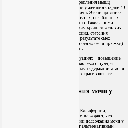
исследование рекомендует йогу для укрепления мышц
тазового дна и лечения недержания мочи у женщин старше 40
лет, которые страдают от недержания мочи. Это неприятное
явление часто возникает на фоне растянутых, ослабленных
или слишком жестких мышц тазового дна. Такое с ними
может случиться в связи с родами, низким уровнем женских
половых гормонов, как результат ожирения, старения
организма или по другим причинам. В результате смех,
кашель, чихание, аэробные нагрузи (особенно бег и прыжки)
вызывают непроизвольные утечки мочи.
Причина утечек мочи в описанных ситуациях – повышение
давления внутри живота и собственно мочевого пузыря.
Такое явление еще называется стрессовым недержанием мочи.
С возрастом проблемы усугубляются и затрагивают все
больше женщин.
Йога в лечении недержания мочи у
женщин
Исследованием
занимались медики из Калифорнии, в
университете Сан-Франциско. Ученые утверждают, что
хирургического вмешательства в лечении недержания мочи у
женщин можно избежать, и предлагают альтернативный