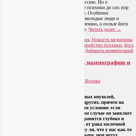
начали признавать и даже лечить депрессию. Но о
биполярном аффективном расстройстве психики до сих пор
слышно мало, хотя страдают им многие. Особенно
подвержены биполярности подростки, молодые люди и
женщины в период менопаузы. К сожалению, о пользе йоги
при депрессии им известно еще меньше.
Читать далее
→
Рубрика:
Йога для здоровья
,
Йогатерапия
,
Новости медицины
|
Метки:
биполярное аффективное расстройство психики
,
йога
при депрессии
,
как лечить депрессию
|
Добавить комментарий
Рак груди молодеет. Все делать маммографию и
биопсию молочной железы!
Опубликовано
01.05.2013
автором
Лия Волова
Google
Рак груди – это тот вид злокачественных опухолей,
который обнаружить гораздо проще других, причем на
ранней стадии заболевания. При одном условии: если
регулярно обследоваться (в противном случае он заявляет
о себе, когда метастазы уже распространятся глубоко и
далеко). Несмотря на это, смертность от рака молочной
железы достаточно высока. Не потому ли, что у нас как-то
не принято делать маммографию раньше, чем петух