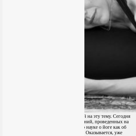
Я запланировала несколько публикаций на эту тему. Сегодня
начну с обзора современных исследований, проведенных на
стыке науки и йоги. Итак, что известно науке о йоге как об
эффективном средстве от бессонницы? Оказывается, уже