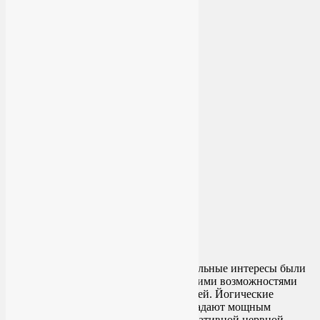
Весь прошедший год мои профессиональные интересы были
так или иначе связаны с терапевтическими возможностями
унилатерального дыхания одной ноздрей. Йогические
техники асимметричного дыхания обладают мощным
потенциалом в коррекции тонуса вегетативной нервной