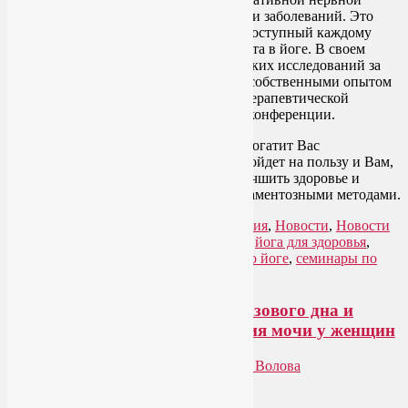
системы и связанных с ним состояний и заболеваний. Это
простой и эффективный инструмент, доступный каждому
человеку, в том числе безо всякого опыта в йоге. В своем
докладе я обобщу результаты клинических исследований за
практически 30 лет, а также поделюсь собственными опытом
применения этих техник в моей йогатерапевтической
практике. Подробнее расскажу после конференции.
Присоединяйтесь! Это мероприятие обогатит Вас
практической информацией, которая пойдет на пользу и Вам,
и Вашим близким. Вы узнаете, как улучшить здоровье и
самочувствие эффективными немедикаментозными методами.
Рубрика:
Йога для здоровья
,
Йогатерапия
,
Новости
,
Новости
медицины
,
Семинары по йоге
|
Метки:
йога для здоровья
,
йогатерапия в Москве
,
конференции по йоге
,
семинары по
йоге
|
Добавить комментарий
Йога для укрепления мышц тазового дна и
лечения стрессового недержания мочи у женщин
Опубликовано
28.06.2014
автором
Лия Волова
2