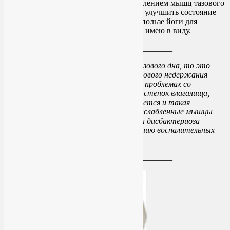
себе возможности йоги, заняться укреплением мышц тазового
дна, снять повышенную тревожность и улучшить состояние
здоровья в целом. Почитайте статью о пользе йоги для
женского здоровья, и вы поймете, что я имею в виду.
____________________________
Что же касается укрепления мышц тазового дна, то это
необходимо не только в лечении стрессового недержания
мочи у женщин, но и при многих других проблемах со
здоровьем, в частности, при опущении стенок влагалища,
матки, мочевого пузыря. Нередко случается и такая
неприятность, как недержание кала. Ослабленные мышцы
тазового дна являются одной из причин дисбактериоза
влагалища и способствуют возникновению воспалительных
заболеваний влагалища.
____________________________