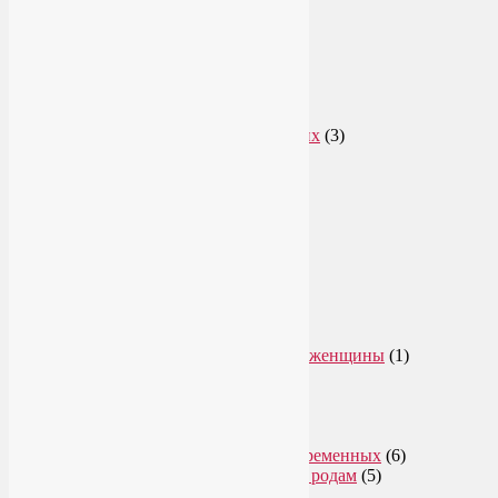
Рубрики
Арт-терапия
(4)
арт-тур
(2)
Асаны
(36)
Уроки йоги для начинающих
(3)
Аюрведа
(3)
Безопасная йога
(13)
Видео уроки йоги
(9)
Выставки
(1)
гормон молодости
(1)
Духовные практики
(2)
Женское здоровье
(12)
Здоровый образ жизни
(46)
Вегетарианская кухня
(2)
Здоровое питание
(15)
Питание беременной женщины
(1)
Йога в Завидово
(1)
Йога в Москва-Сити
(2)
Йога для женщин
(29)
Йога для беременных
(11)
Онлайн курсы для беременных
(6)
Онлайн подготовка к родам
(5)
Йога для здоровья
(67)