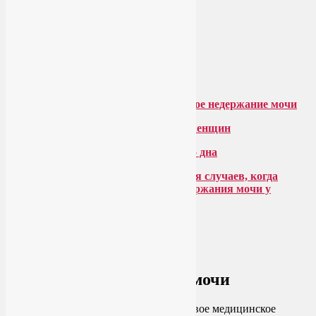
Стрессовое недержание мочи
Йога в лечении недержания мочи у женщин
Йога для укрепления мышц тазового дна
Мои рекомендации практике йоги для случаев, когда
необходимо лечение стрессового недержания мочи у
женщин
Стрессовое недержание мочи
Так что совсем не удивительно, что новое медицинское