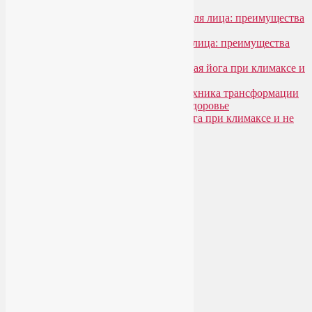
Лия Волова
к записи
SmartYoga для лица: преимущества
моего подхода
Надежда
к записи
SmartYoga для лица: преимущества
моего подхода
Лия Волова
к записи
Гормональная йога при климаксе и
не только
Лия Волова
к записи
Даосская техника трансформации
сексуальной энергии в женское здоровье
Ирина
к записи
Гормональная йога при климаксе и не
только
Сайт работает на WordPress
Phone
Telegram
WhatsApp
WhatsApp
+79250568266
Phone
+79250568266
Telegram
@Liya_Volova