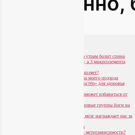
Популярные записи
Марджариасана для тех, у кого по утрам болит спина
Почему дорогой крем не работает, а 3 микроэлемента
для кожи творят чудеса?
Дыхание Уджайи: бодрит или усыпляет?
SmartYoga для лица: преимущества моего подхода
Агнисара Дхаути: «внутренний костёр» для здоровья
пищеварения и тонуса тела
Самомассаж пальцев рук и ног поможет избавиться от
метеозависимости
«Формула антистресса»: набор в новые группы йоги на
Соколе
Эндорфинный коктейль, или Как мозг награждает нас за
движение?
Про вред ботокса и йогу для лица
Какие упражнения помогают при метеозависимости?