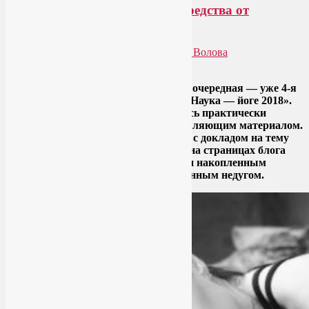
Наука — йоге: эффективные средства от
бессонницы
Опубликовано
22.09.2018
автором
Лия Волова
Ответить
На прошлых выходных закончилась очередная — уже 4-я
научно-практическая конференция «Наука — йоге 2018».
Как всегда, коллеги щедро поделились практически
полезным, увлекательным и вдохновляющим материалом.
Я тоже внесла свой вклад, выступив с докладом на тему
«Йогатерапия бессонницы». Хочу и на страницах блога
поделиться собранным материалом и накопленным
опытом работы с этим распространенным недугом.