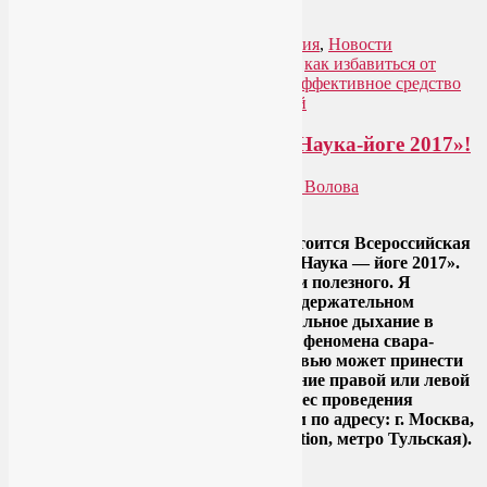
достаточно много.
Читать далее
→
Рубрика:
Йога для здоровья
,
Йогатерапия
,
Новости
медицины
,
Семинары по йоге
|
Метки:
как избавиться от
бессонницы без лекарств
,
наука йоге
,
эффективное средство
от бессонницы
|
Добавить комментарий
Не пропустите конференцию «Наука-йоге 2017»!
Опубликовано
08.09.2017
автором
Лия Волова
Ответить
Друзья! 16-17 сентября в Москве состоится Всероссийская
научно-практическая конференция «Наука — йоге 2017».
Как всегда, будет много интересного и полезного. Я
счастлива принять участие в этом содержательном
мероприятии с докладом «Унилатеральное дыхание в
йогатерапии. Научные исследования феномена свара-
йоги». Это о том, какую пользу здоровью может принести
попеременное и изолированное дыхание правой или левой
ноздрей. Обратите внимание, что адрес проведения
конференции изменился, теперь ждем по адресу: г. Москва,
ул. Павловская, 18 (Agapkin Yoga Station, метро Тульская).