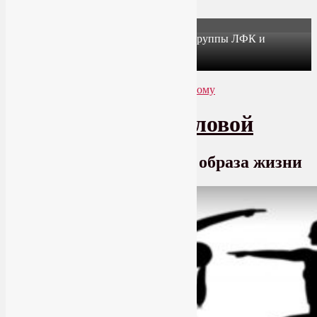
X
Йогатерапия в Москве: приглашаем в группы ЛФК и
оздоровительной йоги на Соколе!
Узнать подробнее
Перейти к основному содержимому
Перейти к дополнительному содержимому
SmartYoga Лии Воловой
Практики для здорового образа жизни