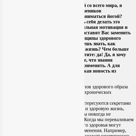
Листая сводки медицинских новостей со всего мира, я
постоянно нахожу для себя и своих учеников
дополнительные аргументы: зачем заниматься йогой?
Почему именно йогой?
Как заставить себя делать это
регулярно? Ответ известен: нужна сильная мотивация и
убедительные аргументы, которые заставят Вас заменить
вредные привычки на полезные принципы здорового
образа жизни. Спросите себя: ты хочешь знать, как
сохранить молодость и как продлить жизнь? Чем больше
Вам лет, тем безоговорочнее Вы ответите: да! Да, я хочу
знать секреты молодости. Но помните, что знания
бесполезны, пока Вы не начнете их применять. А для
укрепления благого намерения – свежая новость из
области медицины.
Действительно, большинство людей интересуются секретами
молодости. Мы хотим прожить долгую и здоровую жизнь,
свободную от болезней, и предпочли бы никогда не
обращаться за медицинской помощью. Когда мы переваливаем
за рубеж 40 и 50 лет, в состоянии нашего здоровья могут
произойти некоторые очень важные изменения. Например,
если уникальная история Вашей семьи создает генетические