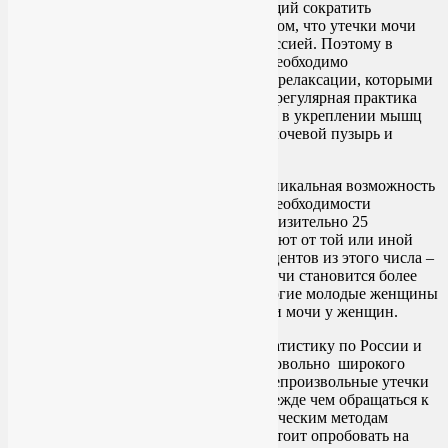
дополнительный механизм, позволяющий сократить
непроизвольные утечки мочи. Дело в том, что утечки мочи
часто связаны с тревожностью и депрессией. Поэтому в
лечении недержания мочи у женщин необходимо
задействовать и медитации, и техники релаксации, которыми
славится система йоги. А главное, что регулярная практика
йоги может заметно помочь женщинам в укреплении мышц
тазового дна, которые поддерживают мочевой пузырь и
защищают от утечек мочи.
Доктор Хуан говорит, что йога – это уникальная возможность
для женщин, которые осведомлены о необходимости
укрепления мышц тазового дна. Приблизительно 25
миллионов взрослых в Америке страдают от той или иной
форме от недержания мочи. До 80 процентов из этого числа –
женщины. Непроизвольные утечки мочи становится более
распространенным с возрастом, но многие молодые женщины
тоже нуждаются в лечении недержании мочи у женщин.
Мне не удалось найти аналогичную статистику по России и
СНГ, но редкая женщина после 40 из довольно широкого
круга моего общения не жалуется на непроизвольные утечки
мочи. Мне кажется очевидным, что прежде чем обращаться к
медикаментозным и тем более хирургическим методам
лечения недержания мочи у женщин, стоит опробовать на