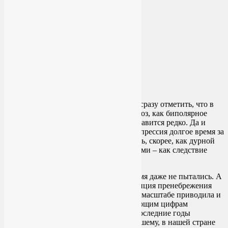
Нужно сразу отметить, что в
русскоязычной части мира такой диагноз, как биполярное
аффективное расстройство психики, ставится редко. Да и
лечить депрессию было не принято, депрессия долгое время за
болезнь не считалась, а рассматривалась, скорее, как дурной
характер, а в случаях с молодыми людьми – как следствие
плохого воспитания.
Поэтому лечить депрессию долгое время даже не пытались. А
в судьбах конкретных людей эта тенденция пренебрежения
здоровьем психики в государственном масштабе приводила и
приводит к разбитым жизням и ужасающим цифрам
статистики по суициду. К счастью, в последние годы
ситуация потихоньку изменяется к лучшему, в нашей стране