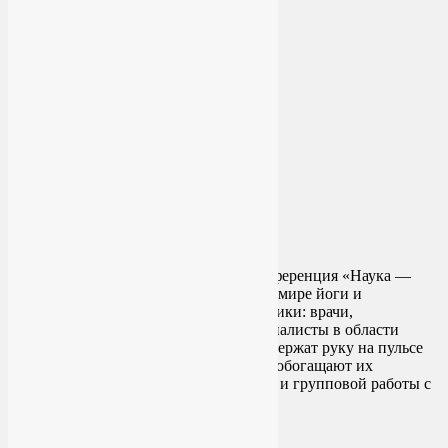
Конференция «Наука —
йоге» — долгожданное мероприятие в мире йоги и
йогатерапии. Все докладчики — практики: врачи,
йогатерапевты, методисты ЛФК, специалисты в области
физкультуры и спорта. Они не только держат руку на пульсе
мировых наработок в этой сфере, но и обогащают их
собственным опытом индивидуальной и групповой работы с
пациентами, учениками, клиентами.