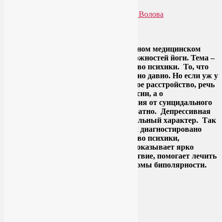
Опубликовано
14.06.2013
автором
Лия Волова
Ответить
Google
Сегодня обнаружила отчет об очередном медицинском
исследовании терапевтических возможностей йоги. Тема –
биполярное аффективное расстройство психики. То, что
йога может лечить депрессию, известно давно. Но если уж у
человека диагностировано биполярное расстройство, речь
идет не просто о склонности к депрессии, а о
разрушительных перепадах настроения от суицидального
до маниакально-эйфорического и обратно. Депрессивная
фаза, как правило, имеет более длительный характер. Так
вот: некоторые пациенты, у которых диагностировано
биполярное аффективное расстройство психики,
утверждают, что йога при депрессии оказывает ярко
выраженное успокаивающее воздействие, помогает лечить
депрессию и в целом смягчает симптомы биполярности.