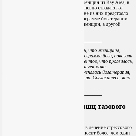
Доктор Хуан и ее коллеги набрали 20 женщин из Bay Area, в
возрасте 40 лет и старше, которые ежедневно страдают от
стрессового недержания мочи. Половине из них предстояло
принять участие в шестинедельной программе йогатерапии
как части лечения недержания мочи у женщин, а другой
половине йогу не прописали.
____________________________
По окончании эксперимента выяснилось, что женщины,
которые занимались по специальной программе йоги, показали
общее улучшение состояния на 70 процентов, что проявилось,
прежде всего, в снижении частоты утечек мочи.
Контрольная группа, к которой не применялась йогатерапия,
показала только 13 процентов улучшения. Согласитесь, что
эти данные впечатляют!
____________________________
Йога для укрепления мышц тазового
дна
Доктор Хуан и ее коллеги считают, что в лечение стрессового
недержания мочи у женщин йога привносит более, чем один