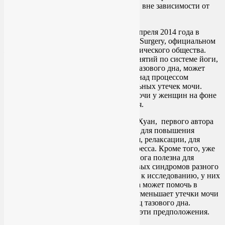
способ облегчить подобные симптомы, вне зависимости от
причин их возникновения.
Исследование было опубликовано 25 апреля 2014 года в
Female Pelvic Medicine & Reconstructive Surgery, официальном
журнале Американского Урогинекологического общества.
Авторы доказывают, что программа занятий по системе йоги,
направленная на улучшение здоровья тазового дна, может
помочь женщинам получить контроль над процессом
мочеиспускания, избежать непроизвольных утечек мочи.
Эффективность лечения недержания мочи у женщин на фоне
занятий йогой значительно повышается.
По словам доктора медицины Элисон Хуан, первого автора
исследования, йога часто используется для повышения
осознанности, концентрации внимания, релаксации, для
снятия повышенной тревожности и стресса. Кроме того, уже
ни у кого не вызывает сомнения, что йога полезна для
улучшения метаболизма и снятия болевых синдромов разного
происхождения. Когда они приступали к исследованию, у них
уже были основания полагать, что йога может помочь в
лечении недержания мочи у женщин, уменьшает утечки мочи
и позволяет добиться укрепления мышц тазового дна.
Результаты исследования подтвердили эти предположения.