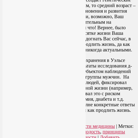
предпосылки к некоторым заболеваниям, то средний возраст –
это как раз то время, когда риск возникновения и развития
этих болезней заметно повышается. Или, возможно, Ваш
образ жизни был недостаточно осмотрительным на
протяжении многих лет. А Вам хоть бы что! Вернее, было
хоть бы что… На пятом или шестом десятке жизни Ваша
неосмотрительность в прошлом может догнать Вас сейчас, в
настоящем. И вечные вопросы – как продлить жизнь, да как
сохранить молодость – становится как никогда актуальными.
Недавно школа общественного здравоохранения в Уэльсе
(Великобритания), опубликовала результаты исследования д-
ра П. Элвуда, которое длилось 30 лет. Объектом наблюдений
было здоровье и образ жизни большой группы мужчин. На
протяжении 30 лет доктор изучал этих людей, фиксировал
динамику разных аспектов их ежедневной жизни (например,
курение или занятия спортом), и увязывал это с риском
развития рака, болезней сердца, слабоумия, диабета и т.д.
Результаты исследования содержат вполне конкретные ответы
на вопросы, как сохранить молодость и как продлить жизнь.
Читать далее
→
Рубрика:
Здоровый образ жизни
,
Новости медицины
|
Метки:
как продлить жизнь
,
как сохранить молодость
,
принципы
здорового образа жизни
,
секреты молодости
|
Добавить