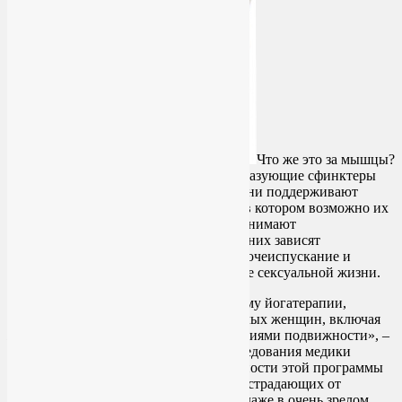
Что же это за мышцы?
Их достаточно много. Это мышцы, образующие сфинктеры
уретры, ануса и входа во влагалище. Они поддерживают
органы малого таза в том положении, в котором возможно их
здоровое функционирование. Они принимают
непосредственное участие в родах. От них зависят
выделительные функции организма (мочеиспускание и
дефекация). Я уже не говорю о качестве сексуальной жизни.
«Мы специально разработали программу йогатерапии,
которая была бы безопасной для пожилых женщин, включая
женщин с незначительными ограничениями подвижности», –
говорит доктор Хуан. В процессе исследования медики
убедились в безопасности и эффективности этой программы
для пожилых женщин, наиболее часто страдающих от
непроизвольных утечек мочи. То есть даже в очень зрелом