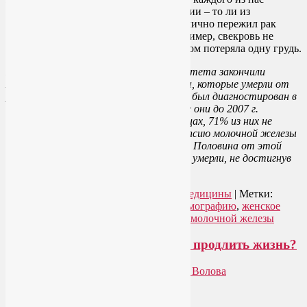
найдется кто-то в ближайшем окружении – то ли из
родственников, то ли из друзей, – кто лично пережил рак
груди. Или не пережил… У меня, например, свекровь не
пережила. А мама пережила, но при этом потеряла одну грудь.
Недавно ученые Гарвардского университета закончили
многолетнее исследование 600 женщин, которые умерли от
рака груди. Рак молочной железы у них был диагностирован в
промежутке между 1990 и 1999 гг. Все они до 2007 г.
наблюдались в двух бостонских больницах, 71% из них не
делали маммографию, а тем более биопсию молочной железы
до того, как узнали страшный диагноз. Половина от этой
очередной обильной жатвы рака груди умерли, не достигнув
50 лет…
Читать далее
→
Рубрика:
Женское здоровье
,
Новости медицины
|
Метки:
биопсия молочной железы
,
делать маммографию
,
женское
здоровье
,
маммография
,
рак груди
,
рак молочной железы
5 секретов молодости, или Как продлить жизнь?
Опубликовано
19.02.2013
автором
Лия Волова
Ответить
Google