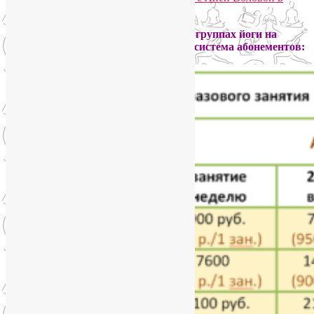
Telegram. Присоединяйтесь!
Стоимость разового занятия в группах йоги на
Соколе
SmartYoga
— 1000 руб. Есть система абонементов: