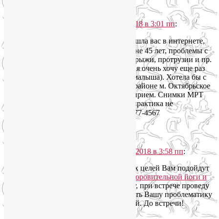
Елена
говорит
17.07.2018 в 3:01 пп
:
Лия, здравствуйте！Случайно нашла вас в интернете,
очень понравился ваш подход. Мне 45 лет, проблемы с
позвоночником разнообразные: грыжи, протрузии и пр.
Есть варикоз. При всем при этом я очень хочу еще раз
стать мамой и родить здорового малыша). Хотела бы с
вами пообщаться лично. Живу в районе м. Октябрьское
поле. Готова подъехать к вам на прием. Снимки МРТ
есть. С йогой знакома давно, но практика не
регулярная.Спасибо！8（903）277-4567
Ответить
↓
YoginL
говорит
19.07.2018 в 3:58 пп
:
Лена, доброго дня! Для этих целей Вам подойдут
занятия в моих
группах оздоровительной йоги и
ЛФК на Соколе
. МРТ изучу, при встрече проведу
ряд тестов и будем учитывать Вашу проблематику
в рамках групповых занятий. До встречи!