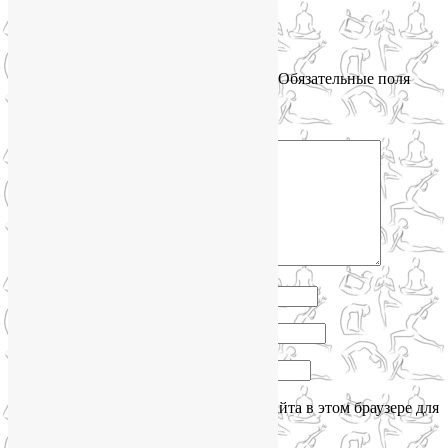
Ответить
↓
Добавить комментарий
Ваш адрес email не будет опубликован.
Обязательные поля
помечены
*
Комментарий
*
Имя
*
Email
*
Сайт
Сохранить моё имя, email и адрес сайта в этом браузере для
последующих моих комментариев.