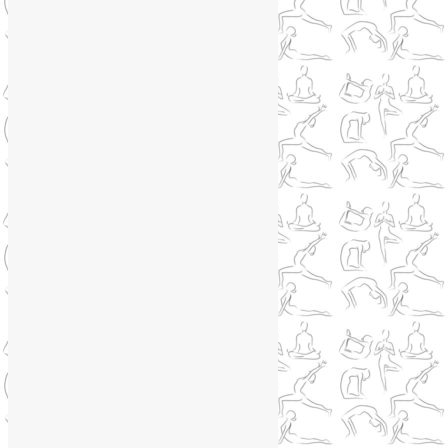
+79250568266
Telegram
@Liya_Volova