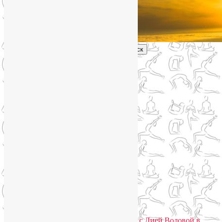
Поиск
Главное меню
Обо мне
О блоге
YogaLiya
Сотрудничество
Карта сайта
Партнеры
Группы SmartYoga
Нейрографика
Супервизор НейроГрафики
Отзывы
Стоимость
Стоимость
Практики для здоровья тела и души с Лией Воловой в