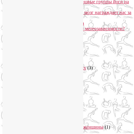
«Формула антистресса»: набор в новые группы йоги на
Соколе
Эндорфинный коктейль, или Как мозг награждает нас за
движение?
Про вред ботокса и йогу для лица
Какие упражнения помогают при метеозависимости?
Рубрики
Арт-терапия
(4)
арт-тур
(2)
Асаны
(36)
Уроки йоги для начинающих
(3)
Аюрведа
(3)
Безопасная йога
(13)
Видео уроки йоги
(9)
Выставки
(1)
гормон молодости
(1)
Духовные практики
(2)
Женское здоровье
(12)
Здоровый образ жизни
(46)
Вегетарианская кухня
(2)
Здоровое питание
(15)
Питание беременной женщины
(1)
Йога в Завидово
(1)