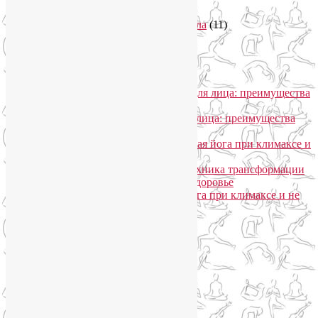
Философия йоги
(7)
Энергетика человека и тонкие тела
(11)
Энергетические практики
(1)
Общение
Лия Волова
к записи
SmartYoga для лица: преимущества
моего подхода
Надежда
к записи
SmartYoga для лица: преимущества
моего подхода
Лия Волова
к записи
Гормональная йога при климаксе и
не только
Лия Волова
к записи
Даосская техника трансформации
сексуальной энергии в женское здоровье
Ирина
к записи
Гормональная йога при климаксе и не
только
Сайт работает на WordPress
Phone
Telegram
WhatsApp
WhatsApp
+79250568266
Phone