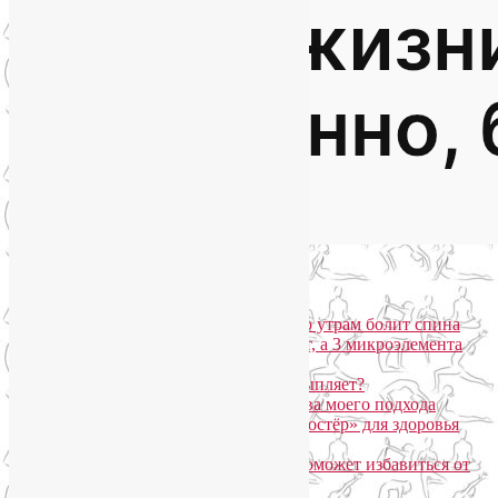
Популярные записи
Марджариасана для тех, у кого по утрам болит спина
Почему дорогой крем не работает, а 3 микроэлемента
для кожи творят чудеса?
Дыхание Уджайи: бодрит или усыпляет?
SmartYoga для лица: преимущества моего подхода
Агнисара Дхаути: «внутренний костёр» для здоровья
пищеварения и тонуса тела
Самомассаж пальцев рук и ног поможет избавиться от
метеозависимости