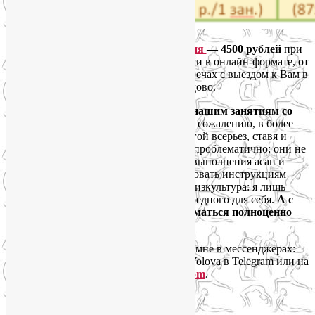
Стоимость индивидуального занятия
— 4500 рублей
при
очных встречах на моей территории или в онлайн-формате,
от
5000 тысяч рублей
— при очных встречах с выездом к Вам в
Москве или в Завидово.
Дети до 5 лет могут подключаться к нашим занятиям со
взрослыми совершенно бесплатно!
К сожалению, в более
раннем возрасте заниматься с ними йогой всерьез, ставя и
решая определенные задачи, довольно проблематично: они не
в состоянии понять тонкости техники выполнения асан и
упражнений, не могут в точности следовать инструкциям
тренера. Поэтому для них это просто физкультура: я лишь
слежу, чтобы они не сделали чего-то вредного для себя.
А с
детьми старше 5 лет уже можно заниматься полноценно
(сужу из своего собственного опыта).
Чтобы узнать подробности, пишите мне в мессенджерах:
+7(916)245-65-95
(WhatsApp), @Liya_Volova в Telegram или на
yogaliya@gmail.com
.