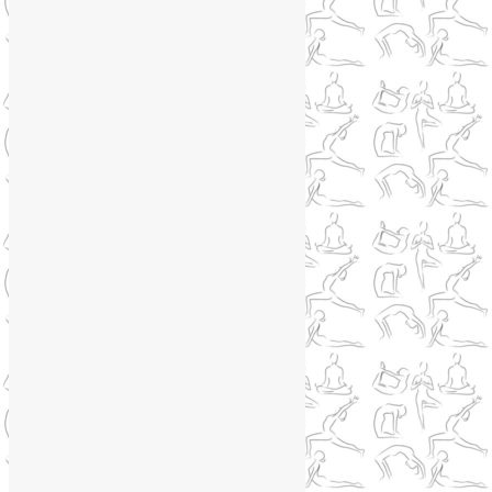
Коронавирус
(1)
Корпоративная йога
(1)
Лекции о здоровье
(2)
Метеозависимость
(1)
Мужское здоровье
(1)
Натуропатия
(2)
Нейрографика
(6)
Курсы нейрографики
(2)
Обучение нейрографике
(2)
Цветотерапия
(1)
Нетрадиционная медицина
(4)
Новости
(21)
Новости медицины
(6)
Нутрициология
(1)
Очищение организма
(4)
Очищение кишечника
(2)
Пранаяма
(15)
Психосоматика
(2)
Разное
(5)
Регрессионная терапия
(1)
Самомассаж
(1)
Секреты похудения
(2)
Семинары по йоге
(19)
Советы туристам
(3)
Тренировки онлайн
(1)