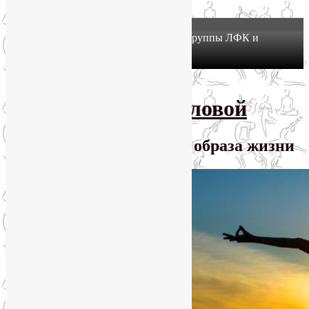
X
Йогатерапия в Москве: приглашаем в группы ЛФК и
оздоровительной йоги на Соколе!
Узнать подробнее
Перейти к основному содержимому
SmartYoga Лии Воловой
Практики для здорового образа жизни