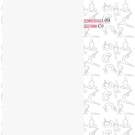
Йога в Москва-Сити
(2)
Йога для женщин
(29)
Йога для беременных
(11)
Онлайн курсы для беременных
(6)
Онлайн подготовка к родам
(5)
Йога для здоровья
(67)
Йога для лица
(19)
Самомассаж лица
(3)
Йога для мужчин
(5)
Йога для похудения
(12)
Йога как система
(27)
Медитация
(6)
Мудры
(4)
Йога на Соколе
(4)
Йога онлайн
(1)
Йога туры
(13)
Йога туры 2019
(4)
Отзывы об Индии
(1)
Йога Фото Асаны
(3)
Йогатерапия
(83)
Ароматерапия
(1)
Йога для коленей
(3)
Йога для спины
(15)
Как сохранить молодость
(12)
Книги о йоге
(1)