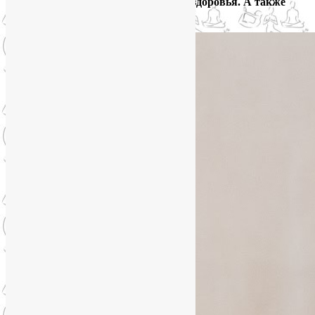
как пережить стресс без ущерба для здоровья. А также
интересное предложение.