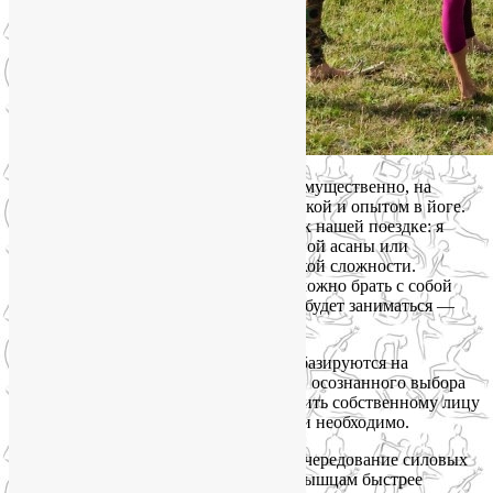
Программа йога-тура рассчитана, преимущественно, на
женщин с разной физической подготовкой и опытом в йоге.
Новички могут смело присоединяться к нашей поездке: я
всегда предлагаю разные варианты одной асаны или
упражнения — малой, средней и высокой сложности.
Несмотря на то, что это женский тур, можно брать с собой
детей, близких, друзей (для тех, кто не будет заниматься —
пересчитаем стоимость).
Как утренние занятия, так и вечерние базируются на
принципах йогатерапии, вдумчивого и осознанного выбора
упражнений для себя, чтобы не навредить собственному лицу
и телу, а делать только то, что полезно и необходимо.
Утренние занятия телом будут разные: чередование силовых
тренировок со стретчингом поможет мышцам быстрее