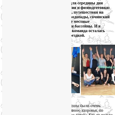
лица по вечерам — 26. Развлечения для середины дня
выбирали в зависимости от настроения и физподготовки:
пешие прогулки по горной местности, путешествия на
канатных дорогах, поездки на море, водопады, сочинский
Sky Park, веревочные парки и прочие местные
достопримечательности, спа-центры и бассейны. И я
вдвойне рада, что вся наша дружная команда осталась
довольна и практиками, и в целом поездкой.
Не скрою, я волновалась. В составе группы были очень
разные люди — по опыту в йоге, состоянию здоровья, по
возрасту (от 24-х лет до 65-ти, плюс двое детей). Кто-то только