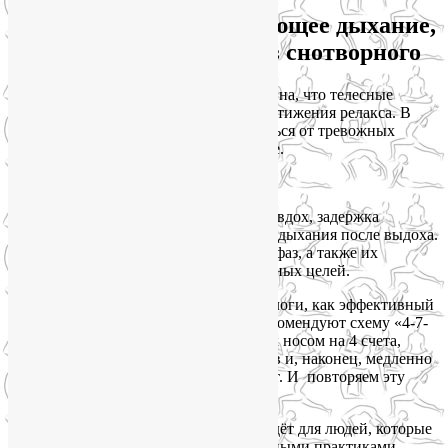
Практикуйте расслабляющее дыхание,
чтобы быстро уснуть без снотворного
Иногда мыслемешалка настолько активна, что телесные
практики не справляются с задачей достижения релакса. В
таком случае лучшим способом отвлечься от тревожных
мыслей станет расслабляющее дыхание.
Дыхательный цикл состоит из 4-х фаз: вдох, задержка
дыхания после вдоха, выдох, задержка дыхания после выдоха.
Изменяя длительность каждой из этих фаз, а также их
соотношение, мы можем достигать разных целей.
В последнее время психологи и сомнологи, как эффективный
способ быстро уснуть без лекарств, рекомендуют схему «4-7-
8». Имеется в виду, что мы делаем вдох носом на 4 счета,
затем задерживаем дыхание на 7 счетов и, наконец, медленно
выдыхаем на 8 счетов, можно через рот. И повторяем эту
схему, пока не уснём.
Схема действительно рабочая и подойдёт для людей, которые
только начинают заниматься дыхательными практиками.