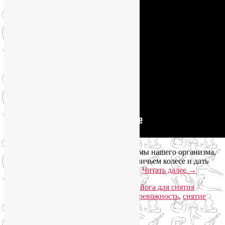
Йога поможет нам замедлить все системы нашего организма,
приостановить наш безумный бег в беличьем колесе и дать
возможность организму залечить раны.
Читать далее
→
Рубрика:
Асаны
,
Йогатерапия
|
Метки:
йога для снятия
стресса
,
йога от стресса
,
повышенная тревожность
,
снятие
стресса
|
Комментарии (
30
)
Упадок сил. Что делать?