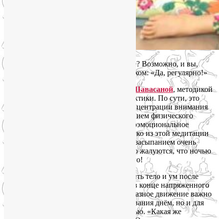
Случалось ли вам засыпать в Шавасане? Возможно, и вы,
прочитав этот вопрос, ответили со смехом: «Да, регулярно!»
Все, кто занимается йогой, знакомы с
Шавасаной
, методикой
осознанного расслабления в конце практики. По сути, это
медитация, в которой объектом для концентрации внимания
является расслабление мышц, а следствием физического
релакса становится ментальное и психоэмоциональное
расслабление. И многие знают, как легко из этой медитации
уйти в сон! Грань между Шавасаной и засыпанием очень
зыбкая. Но парадокс: те же люди часто жалуются, что ночью
не могут быстро уснуть без снотворного!
Почему же зачастую так легко расслабить тело и ум после
активной практики йоги и так трудно в конце напряженного
дня? Потому что системное и разнообразное движение важно
не только для плодотворного бодрствования днём, но и для
того, чтобы уснуть быстро и легко ночью. «Какая же