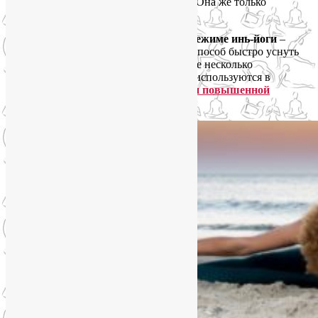
физкультура на ночь? – спросите вы. – Она же только
взбодрит!» А это смотря что делать.
Несколько длительных растяжек в режиме инь-йоги
–
идеальное преддверие сна, надёжный способ быстро уснуть
без лекарств. Вот
в этой статье
найдёте несколько
подходящих примеров. Многие асаны используются в
йогатерапии
для снятия стресса и при повышенной
тревожности
.