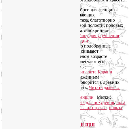
специализированные комплексы йоги для женщин
включают множество асан, улучшающих
кровообращение органов малого таза, благотворно
влияя на здоровье органов брюшной полости, половых
органов, половых желез и в целом эндокринной
системы. Обратите внимание на
йогу для улучшения
функций желез внутренней секреции
;
определенные асаны и специально подобранные
последовательности упражнений снимают
менструальные боли, а в более зрелом возрасте
отодвигают начало климакса и облегчают его
неизбежные неприятные симптомы;
перевернутые асаны, например
Випарита Карани
Мудра
, известны своим ярко выраженным
омолаживающим эффектом, как говорится в древних
текстах, они запускают время вспять;
Читать далее
→
Рубрика:
Женское здоровье
,
Йога для женщин
|
Метки:
женское здоровье
,
йога для женщин. йога для похудения
,
йога
для снятия стресса
,
йога для фигуры
,
йога от стресса
,
польза
йоги
10 поз йоги для снятия стресса и при