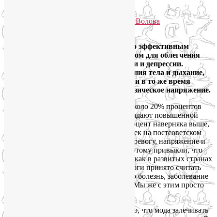
повышенной тревожности
Опубликовано
29.05.2013
автором
Лия Волова
30
Практика йоги может быть не только эффективным
методом снятия стресса, но и средством для облегчения
симптомов повышенной тревожности и депрессии.
Перенося фокус внимания на ощущения тела и дыхание,
йога помогает умерить беспокойство и в то же время
выпускает наружу накопившееся физическое напряжение.
Согласно социологическим опросам, около 20% процентов
россиян в возрасте 18 лет и старше страдают повышенной
тревожностью. На самом деле, этот процент наверняка выше,
потому что практически каждый человек на постсоветском
пространстве ежедневно испытывает тревогу, напряжение и
самый настоящий стресс. Но мы так к этому привыкли, что
зачастую даже не осознаем. В то время как в развитых странах
склонность к чувству постоянной тревоги принято считать
умственным расстройствам. То есть это болезнь, заболевание
психики, которое там принято лечить. Мы же с этим просто
живем.
С другой стороны, может, оно и хорошо, что мода залечивать