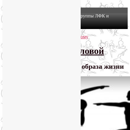
X
Йогатерапия в Москве: приглашаем в группы ЛФК и
оздоровительной йоги на Соколе!
Узнать подробнее
Перейти к основному содержимому
Перейти к дополнительному содержимому
SmartYoga Лии Воловой
Практики для здорового образа жизни