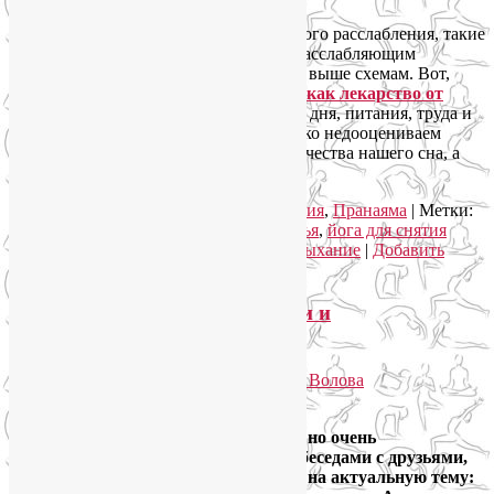
А еще лучше сочетать методы мышечного расслабления, такие
как силовая контрастная Шавасана, с расслабляющим
дыханием, например, по приведенным выше схемам. Вот,
кстати, еще
полезная статья про йогу как лекарство от
бессонницы
. Но и соблюдение режима дня, питания, труда и
отдыха никто не отменял. Мы частенько недооцениваем
важность этих очевидных истин для качества нашего сна, а
зря.
Рубрика:
Йога для здоровья
,
Йогатерапия
,
Пранаяма
|
Метки:
дыхательные техники
,
йога для здоровья
,
йога для снятия
стресса
,
йогатерапия
,
расслабляющее дыхание
|
Добавить
комментарий
Как пережить стресс физически и
эмоционально?
Опубликовано
29.01.2021
автором
Лия Волова
Ответить
Друзья, на этот раз у меня короткий, но очень
эмоциональный призыв. Он навеян беседами с друзьями,
знакомыми, учениками и клиентами на актуальную тему: