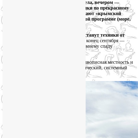
по полтора часа: утром — йога для тела, вечером —
гимнастика для лица. Днём — прогулки по прекрасному
Зеленогорью, которое недаром называют «крымской
Швейцарией», или отдых по свободной программе (море,
экскурсии и др.).
Изюминкой этого йога тура в Крым станут техники от
хронической усталости и упадка сил
: конец сентября —
самое время подготовиться к осенне-зимнему спаду
самочувствия и настроения.
Регулярные занятия, знергетика гор, живописная местность и
душевная компания создадут синергетический, системный
эффект омоложения лица, души и тела.