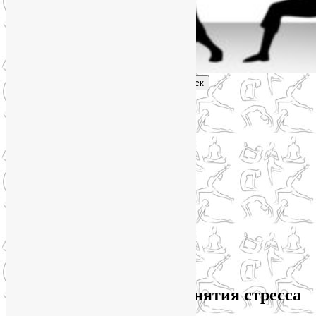
Поиск
Главное меню
Обо мне
О блоге
YogaLiya
Сотрудничество
Карта сайта
Партнеры
Группы SmartYoga
Нейрографика
Супервизор НейроГрафики
Отзывы
Стоимость
Архив метки:
йога для снятия стресса