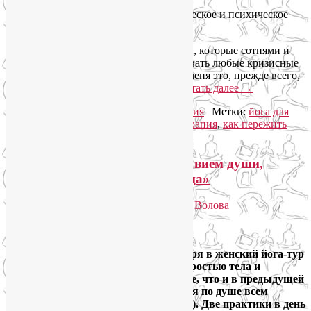
2. Взять ответственность за своё физическое и психическое
здоровье на себя.
3. Обратиться к наработкам дисциплин, которые сотнями и
тысячами лет помогали людям переживать любые кризисные
периоды в своей и общей жизни. Для меня это, прежде всего,
йога и йогатерапия. Есть и другие.
Читать далее
→
Рубрика:
Йога для здоровья
,
Йогатерапия
|
Метки:
йога для
снятия стресса
,
йога от стресса
,
йогатерапия
,
как пережить
стресс
|
Добавить комментарий
Йога-тур «В Крым за спокойствием души,
бодростью тела и красотой лица»
Опубликовано
26.06.2019
автором
Лия Волова
Ответить
Google
Друзья, приглашаю с 21 по 29 сентября в женский йога-тур
«В Крым за спокойствием души, бодростью тела и
красотой лица». Формат будет тот же, что и в предыдущей
поездке
на Розу-Хутор
— он пришёлся по душе всем
участникам (
тут мой отчет и отзывы
). Две практики в день