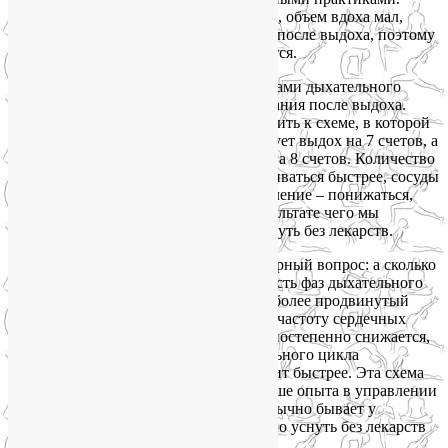
Когда дыхательные мышцы не развиты, объем вдоха мал,
человеку трудно задерживать дыхание после выдоха, поэтому
в этой схеме данная фаза не используется.
Однако наиболее расслабляющими фазами дыхательного
цикла являются выдох и задержка дыхания после выдоха.
Поэтому пробуйте постепенно переходить к схеме, в которой
вдох длится так же, 4 счета, затем следует выдох на 7 счетов, а
задержка после выдоха растягивается на 8 счетов. Количество
углекислого газа в крови будет увеличиваться быстрее, сосуды
начнут расширяться, артериальное давление – понижаться,
температура тела – уменьшаться, в результате чего мы
получаем отличный способ быстро уснуть без лекарств.
Мне регулярно задают вполне правомерный вопрос: а сколько
это – один счет? Чаще всего длительность фаз дыхательного
цикла измеряют секундами. Но есть и более продвинутый
метод с опорой на собственный пульс, частоту сердечных
сокращений. При таком подходе ЧСС постепенно снижается,
объективно длительность фаз дыхательного цикла
увеличивается, а значит, и сон приходит быстрее. Эта схема
расслабляющего дыхания требует больше опыта в управлении
своим дыхательным аппаратом, чем обычно бывает у
новичков, но в качестве способа быстро уснуть без лекарств
работает эффективнее.