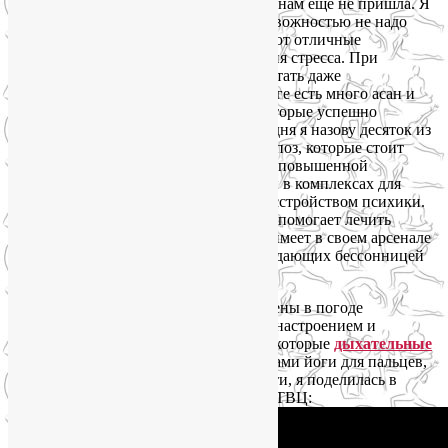
стресс лекарственными препаратами к нам еще не пришла. Я
не хочу сказать, что с повышенной тревожностью не надо
бороться. Конечно, надо! Но существуют отличные
немедикаментозные средства для снятия стресса. При
регулярном применении их можно считать даже
сильнодействующими. Например, в йоге есть много асан и
специальных последовательностей, которые успешно
применяются для снятия стресса. Сегодня я назову десяток из
числа самых известных и популярных поз, которые стоит
включить в ежедневную практику при повышенной
тревожности. Они также востребованы в комплексах для
людей с биполярным аффективным расстройством психики.
Исследования подтверждают, что йога помогает лечить
депрессию (почитайте об этом
здесь
), имеет в своем арсенале
эффективные средства для людей, страдающих бессонницей
(
подробнее
).
Если Вы метеочувствительны и перемены в погоде
оборачиваются нервозностью, плохим настроением и
приступами депрессии, попробуйте некоторые
дыхательные
техники и мудры
. Некоторыми приемами йоги для пальцев,
полезными в лечении метеозависимости, я поделилась в
утренней программе «Настроение» на ТВЦ: