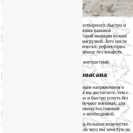
Шавасана
тоже поможет уснуть бе з снотворного, быстро и
легко. Но не простая аутогенная тренировка навыков
мышечного расслабления, а такая, в которой мышцам нужно
сначала поработать, причем с хорошей нагрузкой. Зато после
этого они смогут расслабиться автоматически, рефлекторно.
А вы сможете быстро уснуть при бессоннице без лекарств.
Я такую Шавасану называю силовой и контрастной.
Контрастная силовая Шавасана
Имеется в виду контраст между мышечным напряжением и
расслаблением. Чем большего контраста вы достигнете, тем с
большей вероятностью вам удастся легко и быстро уснуть без
лекарств. Неслучайно таким методам обучают военных, для
которых способность высыпаться в условиях постоянной
тревоги и опасности является жизненно необходимой.
Это может показаться нелогичным. Ведь большое количество
напряжений в теле – этот как раз то, из-за чего мы зачастую не