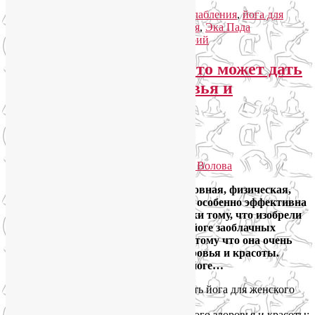
Рубрика:
Асаны
|
Метки:
йога для расслабления
,
йога для
снятия стресса
,
Капотасана
,
поза Голубя
,
Эка Пада
Раджакапотасана
|
Добавить комментарий
Йога для женщин, или Что может дать
йога для женского здоровья и
красоты?
Избранное
Опубликовано
29.04.2014
автором
Лия Волова
Йога – универсальная практика. Духовная, физическая,
психологическая… Но все знают, что особенно эффективна
йога для женщин. Несмотря и вопреки тому, что изобрели
йогу мужчины. Они же достигают в йоге заоблачных
высот. И все же йога для женщин, потому что она очень
многое может дать для женского здоровья и красоты.
Итак, сегодня поговорим о женской йоге…
Начнем с того, что дает йога для женского здоровья и красоты: