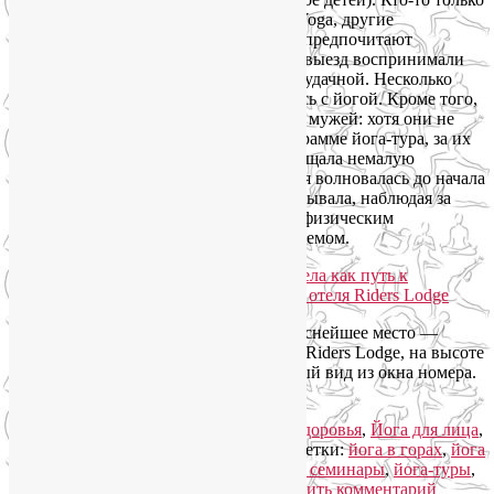
присоединился к моим группам SmartYoga, другие
занимаются уже несколько лет. Третьи предпочитают
индивидуальные занятия и групповой выезд воспринимали
как авантюру, к счастью, оказавшуюся удачной. Несколько
человек вообще впервые познакомились с йогой. Кроме того,
многие взяли с собой детей, мам, нянь, мужей: хотя они не
принимали участие собственно в программе йога-тура, за их
самочувствие и настроение я тоже ощущала немалую
ответственность. Однако чем сильнее я волновалась до начала
поездки, тем больше облегчения испытывала, наблюдая за
общим удовлетворением, прекрасным физическим
самочувствием и эмоциональным подъемом.
Мы выбрали для своей поездки прекраснейшее место —
горную Олимпийскую деревню, отель Riders Lodge, на высоте
1170 м. Каждому достался великолепный вид из окна номера.
Читать далее
→
Рубрика:
Йога для женщин
,
Йога для здоровья
,
Йога для лица
,
Йога туры 2019
,
Семинары по йоге
|
Метки:
йога в горах
,
йога
для лица
,
йога для снятия стресса
,
йога семинары
,
йога-туры
,
йогатерапия
,
семинары по йоге
|
Добавить комментарий