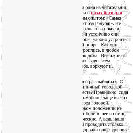
Написать о позе Голубя меня надоумила одна из читательниц
моего блога, Елена, которая после статьи о
позах йоги для
снятия стресса
поделилась собственным опытом: «Самая
лучшая для меня асана от стресса — это поза Голубя!». Не
могу с ней не согласиться! Голуби много знают о покое и
умиротворении. Посмотрите, как мягко и устойчиво они
умеют приземляться. И все для того, чтобы удобно устроиться
на земле или любой другой подходящей опоре. Как они
умеют замереть на месте! Где бы ни устроились, в любом
месте им удобно, они чувствуют себя как дома. Высиживая
яйца или застыв на подоконнике, они выглядят всем
довольными, расслабленными, сидят себе, воркуют и,
кажется, могут это делать бесконечно.
В этой статье мы будем учиться у голубей расслабляться. С
людьми все по-другому. В какой позе типичный городской
человек нашего времени замирает на месте? Правильно, сидя
за компьютером, телевизором или в автомобиле, чаще всего с
округленной спиной и выдвинутой вперед головой.
Длительное пребывание в этом нездоровом положении не
только портит осанку, но и провоцирует боли в шее и спине,
которые постепенно переходят в хронические. А ведь наши
тела вообще не созданы для того, чтобы проводить столько
времени сидя! Плоды цивилизации подорвали наше здоровье,