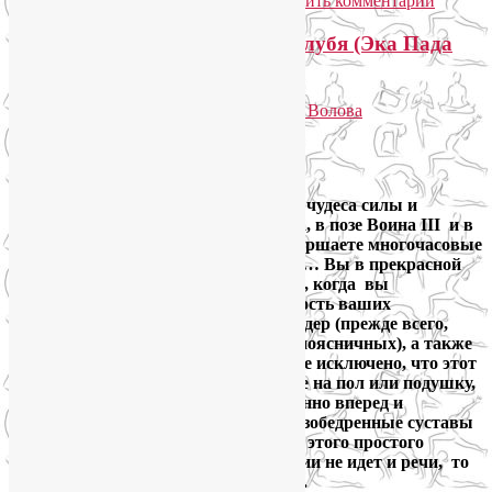
йогатерапия
,
семинары по йоге
|
Добавить комментарий
Мифология и техника позы Голубя (Эка Пада
Раджакапотасаны)
Опубликовано
17.02.2016
автором
Лия Волова
Ответить
Google
Ваши излюбленные позы стоя — это чудеса силы и
стабильности? Вы тверды, как скала, в позе Воина III и в
позе Орла? Возможно, вы также совершаете многочасовые
пешие прогулки, любите бег трусцой… Вы в прекрасной
физической форме! Но наступит день, когда вы
обнаружите жесткость и неподатливость ваших
перетруженных мышц-сгибателей бедер (прежде всего,
прямых мышц бедра и подвздошно-поясничных), а также
грушевидных и ягодичных мышц. Не исключено, что этот
день уже наступил. Проверьте: сядьте на пол или подушку,
скрестив ноги, склонитесь расслабленно вперед и
насладитесь релаксом. Если ваши тазобедренные суставы
испытывают дискомфорт в процессе этого простого
упражнения и ни о каком наслаждении не идет и речи, то
поза Голубя — это то, что вам нужно.