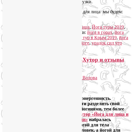
восстановиться после ежедневной нагрузки.
Каждый день на занятиях гимнастикой для лица мы будем:
Читать далее
→
Рубрика:
Йога для здоровья
,
Йога для лица
,
Йога туры 2019
,
Йогатерапия
,
Семинары по йоге
|
Метки:
йога в горах
,
йога
для лица
,
йога для снятия стресса
,
йога тур в Крым 2019
,
йога
туры 2019
,
йогатерапия
,
семинары по йоге
,
упадок сил что
делать
|
Добавить комментарий
Мой отчет о йога-туре на Розу-Хутор и отзывы
участников
Опубликовано
21.06.2019
автором
Лия Волова
Ответить
Google
Я очень люблю горы, знаю их силу и энергенность.
Поэтому была очень рада возможности разделить свой
восторг перед мощью гор со своими йогинями, тем более
что группа в наш
йога-тур на Розу-Хутор «Йога для лица и
тела как путь к управлению эмоциями»
набралась
большая: в двух утренних группах йогой для тела
занимались в общей сложности 29 человек, а йогой для