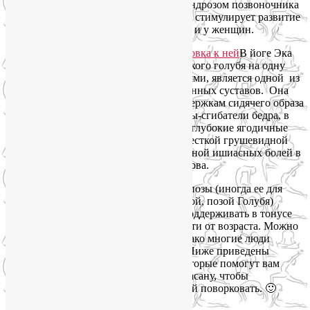
и проблема не ограничивается остеохондрозом позвоночника
и других суставов. Застой в малом тазу стимулирует развитие
многих заболеваний как у мужчин, так и у женщин.
В йоге Эка
Пада Раджакапотасана (поза Королевского голубя на одну
ногу), с ее многочисленными вариациями, является одной из
основных асан на раскрытие тазобедренных суставов. Она
является противоядием ко многим издержкам сидячего образа
жизни. Поза Голубя растягивает мышцы-сгибатели бедра, в
том числе подвздошно-поясничную, и глубокие ягодичные
мышцы. Она помогает снять спазм с жесткой грушевидной
мышцы, который часто является причиной ишиасных болей в
результате воспаления седалищного нерва.
Регулярная, техничная практика этой позы (иногда ее для
краткости называют просто Капотасаной, позой Голубя)
является отличным способом, чтобы поддерживать в тонусе
тазобедренные суставы, вне зависимости от возраста. Можно
даже медитировать в позе Голубя. Однако многие люди
считают позу Голубя трудной асаной. Ниже приведены
некоторые подготовительные позы, которые помогут вам
легко садиться в Эка Пада Раджакапотасану, чтобы
умиротворенно и с удовольствием в ней поворковать. 🙂
Читать далее
→