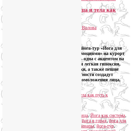
Горный йога-тур «Йога для лица и тела как
путь к управлению эмоциями»
Опубликовано
12.01.2019
автором
Лия Волова
Ответить
Google
Девочки, приглашаю с 1 по 9 июня в йога-тур «Йога для
лица и тела как путь к управлению эмоциями» на курорт
«Роза Хутор». Две практики в день — одна с акцентом на
теле, другая на лице, энергетика гор и легкая гипоксия,
дыхательные и медитативные техники, а также пешие
прогулки по живописной горной местности создадут
синергетический, системный эффект омоложения лица,
души и тела.
Читать далее
→
Рубрика:
Йога для женщин
,
Йога для лица
,
Йога как система
,
Йога туры
,
Семинары по йоге
|
Метки:
йога в горах
,
йога для
лица
,
йога для снятия стресса
,
йога семинары
,
йога-тур
,