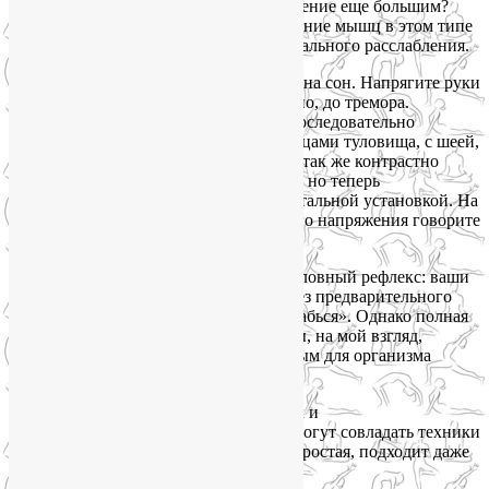
можем уснуть. Зачем же делать напряжение еще большим?
Однако именно максимальное напряжение мышц в этом типе
Шавасаны является залогом их максимального расслабления.
Итак, вы лежите в кровати, настроены на сон. Напрягите руки
от пальцев до плеч. На 5 секунд. Сильно, до тремора.
Расслабьте руки, отдышитесь. Затем последовательно
проделайте то же самое с ногами, мышцами туловища, с шеей,
лицом. Затем начните сначала, еще раз так же контрастно
поработайте со всеми группами мышц, но теперь
сопровождайте упражнение еще и ментальной установкой. На
каждом шаге после фазы максимального напряжения говорите
себе: «Расслабься».
Через несколько дней сформируется условный рефлекс: ваши
мышцы научатся расслабляться даже без предварительного
напряжения, от одной команды «Расслабься». Однако полная
версия контрастной силовой Шавасаны, на мой взгляд,
является более эффективным и полезным для организма
способом быстро уснуть без лекарств.
А с большим количеством ментальных и
психоэмоциональных напряжений помогут совладать техники
расслабляющего дыхания. Вот самая простая, подходит даже
новичкам.