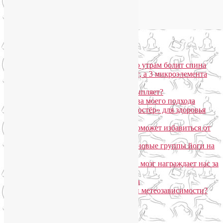
Популярные записи
Марджариасана для тех, у кого по утрам болит спина
Почему дорогой крем не работает, а 3 микроэлемента
для кожи творят чудеса?
Дыхание Уджайи: бодрит или усыпляет?
SmartYoga для лица: преимущества моего подхода
Агнисара Дхаути: «внутренний костёр» для здоровья
пищеварения и тонуса тела
Самомассаж пальцев рук и ног поможет избавиться от
метеозависимости
«Формула антистресса»: набор в новые группы йоги на
Соколе
Эндорфинный коктейль, или Как мозг награждает нас за
движение?
Про вред ботокса и йогу для лица
Какие упражнения помогают при метеозависимости?
Рубрики