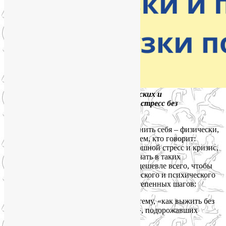
Индивидуальный подбор физических и
психотехник, чтобы пережить стресс без
ущерба для здоровья
Нам сегодня, как никогда, важно сохранить себя – физически,
эмоционально, духовно. И это ответ всем, кто говорит:
«Сейчас руки до себя не доходят – сплошной стресс и кризис,
не до того». Именно с себя и нужно начать в таких
обстоятельствах! Что сделать проще и дешевле всего, чтобы
пережить стресс без ущерба для физического и психического
здоровья? С ходу я насчитала 7 первостепенных шагов:
1. Решительно пресечь свои страхи на тему, «как выжить без
западных фармацевтических поставок», подорожавших
лекарств и тому подобные.