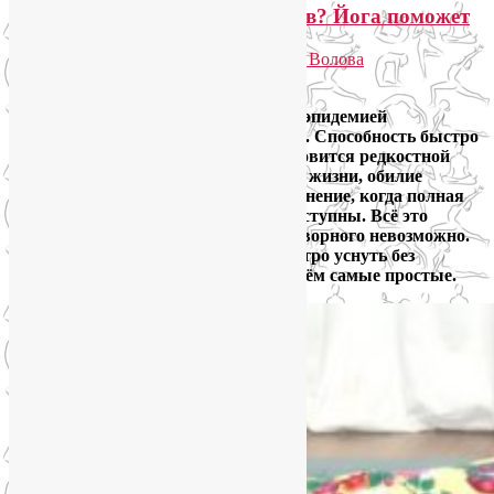
Как быстро уснуть без лекарств? Йога поможет
Опубликовано
23.12.2023
автором
Лия Волова
Ответить
Проблемы со сном стали настоящей эпидемией
современной городской цивилизации. Способность быстро
уснуть без лекарств постепенно становится редкостной
суперсилой. Стрессы, сидячий образ жизни, обилие
гаджетов, шумовое и световое загрязнение, когда полная
темнота и тишина практически недоступны. Всё это
приводит к тому, что уснуть без снотворного невозможно.
Что же делать? Много способов быстро уснуть без
лекарств найдём в йоге. Ниже разберём самые простые.