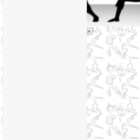
Поиск
Главное меню
Обо мне
О блоге
YogaLiya
Сотрудничество
Карта сайта
Партнеры
Группы SmartYoga
Нейрографика
Супервизор НейроГрафики
Отзывы
Стоимость
Навигация по записям
←
Предыдущая
Следующая
→