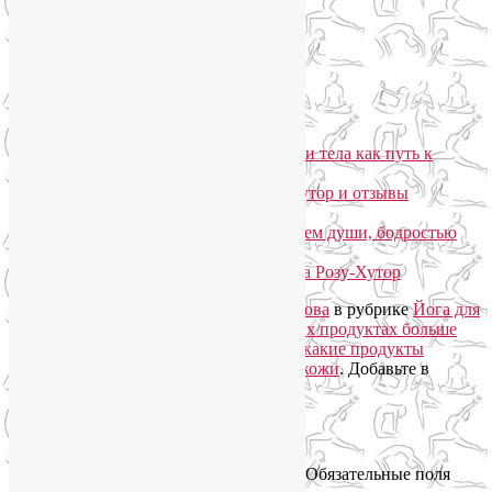
Подписаться письмом
Похожие записи:
Горный йога-тур «Йога для лица и тела как путь к
управлению эмоциями»
Мой отчет о йога-туре на Розу-Хутор и отзывы
участников
Йога-тур «В Крым за спокойствием души, бодростью
тела и красотой лица»
Мой отчет о лыжном йога-туре на Розу-Хутор
Запись опубликована автором
Лия Волова
в рубрике
Йога для
лица
,
Нутрициология
с метками
в каких продуктах больше
цинка
,
в каких продуктах есть железо
,
какие продукты
содержат магний
,
микроэлементы для кожи
. Добавьте в
закладки
постоянную ссылку
.
Добавить комментарий
Ваш адрес email не будет опубликован.
Обязательные поля