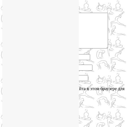
помечены
*
Комментарий
*
Имя
*
Email
*
Сайт
Сохранить моё имя, email и адрес сайта в этом браузере для
последующих моих комментариев.
Сайт работает на WordPress
Phone
Telegram