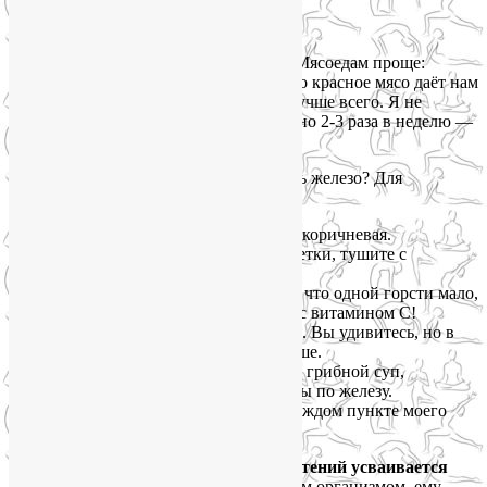
Где брать железо?
Итак, в каких продуктах есть железо? Мясоедам проще:
говядина, печень, язык, сердце. Именно красное мясо даёт нам
гемовое железо, которое усваивается лучше всего. Я не
призываю есть стейки килограммами, но 2-3 раза в неделю —
отличная профилактика анемии.
А в каких растительных продуктах есть железо? Для
вегетарианок у меня целая аптечка:
Чечевица
— особенно зелёная и коричневая.
Добавляйте в супы, делайте котлетки, тушите с
овощами.
Шпинат
— только не забывайте, что одной горсти мало,
его нужно много. И обязательно с витамином С!
Гречка
— наша родная, любимая. Вы удивитесь, но в
зелёной гречке железа даже больше.
Сушёные грибы
— если любите грибной суп,
используйте белые, они чемпионы по железу.
Тыквенные семечки
— они в каждом пункте моего
списка, но это правда суперфуд.
И вот тут самое важное.
Железо из растений усваивается
хитро.
Чтобы оно подружилось с вашим организмом, ему