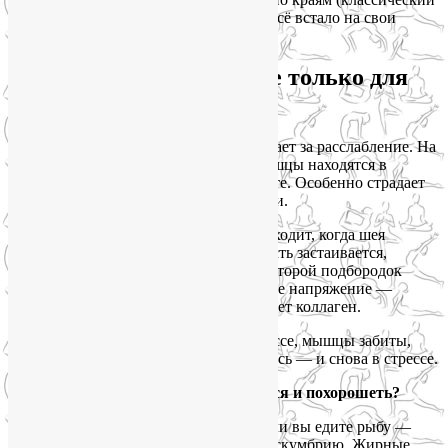
признак дефицита магния, кстати). И всё встало на свои
места.
Почему магний важен не только для
нервов?
Магний — это элемент, который отвечает за расслабление. На
клеточном уровне. Когда его мало, мышцы находятся в
постоянном тонусе, даже когда вы спите. Особенно страдает
жевательная мускулатура и мышцы шеи.
А теперь давайте подумаем: что происходит, когда шея
зажата? Нарушается лимфоток. Жидкость застаивается,
появляются отёки. Лицо «оплывает», второй подбородок
становится заметнее. Плюс хроническое напряжение —
высокий кортизол. А кортизол разрушает коллаген.
Получается замкнутый круг: вы в стрессе, мышцы забиты,
лицо теряет чёткость, вы расстраиваетесь — и снова в стрессе.
Где брать магний, чтобы расслабиться и похорошеть?
Какие продукты содержат магний? Если вы едите рыбу —
обратите внимание на лосося, форель, скумбрию. Жирные