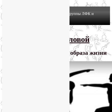
X
Йогатерапия в Москве: приглашаем в группы ЛФК и
оздоровительной йоги на Соколе!
Узнать подробнее
Перейти к основному содержимому
SmartYoga Лии Воловой
Практики для здорового образа жизни