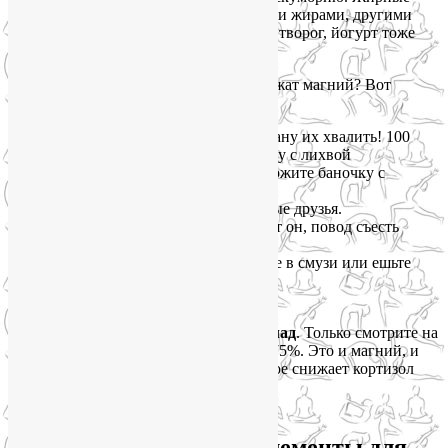
сорта рыбы богаты магнием, полезными жирами, другими
микроэлементами для кожи. Креветки, творог, йогурт тоже
вносят свою лепту.
А какие растительные продукты содержат магний? Вот
настоящие чемпионы по магнию:
Тыквенные семечки
— я не устану их хвалить! 100
грамм закрывают суточную норму с лихвой
Миндаль, кешью, фундук
— держите баночку с
орешками на рабочем столе.
Гречка и овсянка
— наши верные друзья.
Какао и тёмный шоколад
— вот он, повод съесть
дольку-другую после обеда.
Бананы и авокадо
— добавляйте в смузи или ешьте
просто так.
Шпинат
— опять он, любимчик.
И отдельная любовь —
тёмный шоколад
. Только смотрите на
состав: какао должно быть не меньше 75%. Это и магний, и
антиоксиданты, и удовольствие, которое снижает кортизол
само по себе.
Как собрать все микроэлементы для