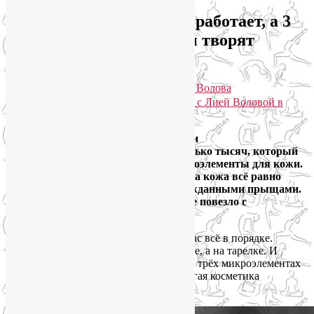
Почему дорогой крем не работает, а 3
микроэлемента для кожи творят
чудеса?
Опубликовано
07.03.2026
автором
Лия Волова
Практики для здоровья тела и души с Лией Воловой в
Telegram. Присоединяйтесь!
С кем этого не случалось? Вы купили
разрекламированный крем за несколько тысяч, который
обещал обеспечить все важные микроэлементы для кожи.
Вы пользуетесь им утром и вечером, а кожа всё равно
тусклая, с сероватым оттенком и нежданными прыщами.
И вы думаете: «Может, мне просто не повезло с
генетикой»?
Спойлер: скорее всего, с генетикой у вас всё в порядке.
Просто красота начинается не в баночке, а на тарелке. И
сегодня я, как нутрициолог, расскажу о трёх микроэлементах
для кожи, без которых даже самая дорогая косметика
бессильна.