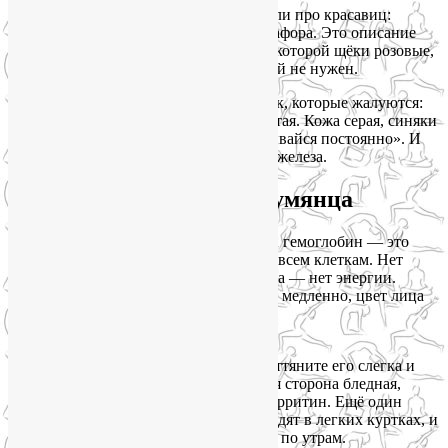
Помните, в советских фильмах говорили про красавиц:
«кровь с молоком»? Это не просто метафора. Это описание
женщины с хорошим гемоглобином, у которой щёки розовые,
глаза блестят, и даже тональный крем ей не нужен.
Я часто вижу на консультациях девушек, которые жалуются:
«Лия, я сплю по 8 часов, а встаю разбитая. Кожа серая, синяки
под глазами — хоть консилером замазывайся постоянно». И
первое, на что я смотрю — показатели железа.
Почему без железа нет румянца
Железо входит в состав гемоглобина. А гемоглобин — это
курьер, который разносит кислород по всем клеткам. Нет
железа — нет кислорода. Нет кислорода — нет энергии.
Клетки кожи задыхаются, обновляются медленно, цвет лица
становится землистым.
Как понять, что железа не хватает?
Обратите внимание на нижнее веко. Оттяните его слегка и
посмотрите в зеркало. Если внутренняя сторона бледная,
почти белая — это повод проверить ферритин. Ещё один
маркер — вы мёрзнете, когда другие ходят в легких куртках, и
не можете оторвать голову от подушки по утрам.