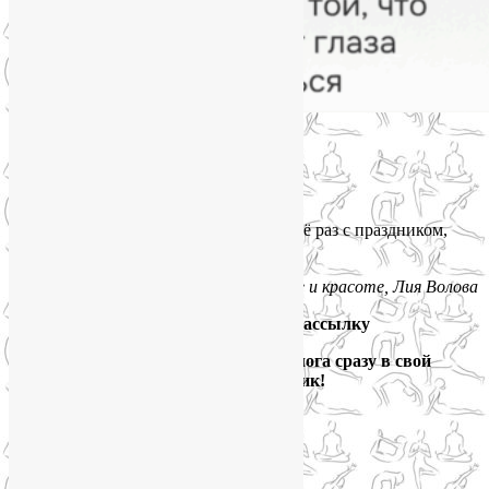
🗓
Жду вас онлайн:
🔸 по понедельникам в 20:30
🔸 по пятницам в 21:00
Приходите, будем сиять вместе! ✨И ещё раз с праздником,
дорогие читательницы!
С любовью и заботой о вашем здоровье и красоте, Лия Волова
Подпишитесь на мою рассылку
и получайте новые выпуски блога сразу в свой
электронный ящик!
Йога для здоровья тела и психики