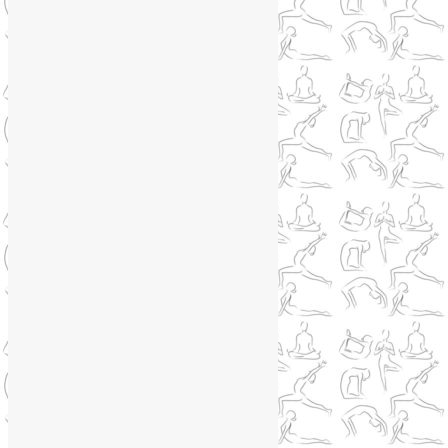
WhatsApp
WhatsApp
+79250568266
Phone
+79250568266
Telegram
@Liya_Volova