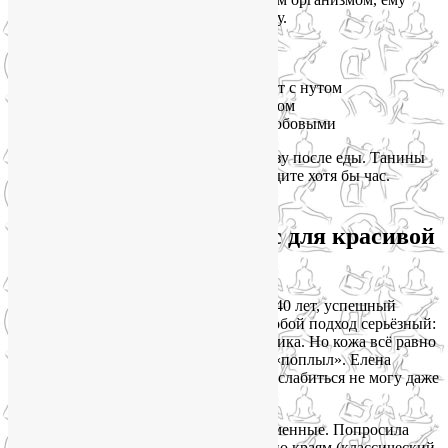
нужен витамин С. Это как ключ к замку.
Поэтому:
✅ Поливайте шпинат лимоном
✅ Добавляйте болгарский перец в салат с нутом
✅ Запивайте гречку апельсиновым соком
✅ Ешьте квашеную капусту вместе с бобовыми
И пожалуйста, не пейте чай и кофе сразу после еды. Танины
блокируют всасывание железа. Подождите хотя бы час.
Магний: ваш антистресс для красивой
кожи
Эта история про мою клиентку Елену. 40 лет, успешный
руководитель, двое детей. К уходу за собой подход серьёзный:
косметолог, массажист, хорошая косметика. Но кожа всё равно
выглядит уставшей, а овал лица будто «поплыл». Елена
говорила: «Я как натянутая струна. Расслабиться не могу даже
ночью».
Я посмотрела на её шею и плечи — каменные. Попросила
показать язык — с отпечатками зубов по краям (классический