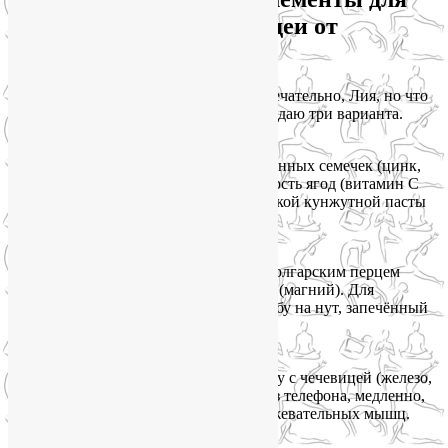
кожи в одной тарелке: идеи от
нутрициолога
Знаю, вы сейчас думаете: «Это всё замечательно, Лия, но что
есть прямо завтра?». Ловлю на слове и даю три варианта.
Завтрак «Красивая кожа»
Овсянка (магний, цинк) + ложка тыквенных семечек (цинк,
железо, магний) + банан (магний) + горсть ягод (витамин С
для железа). Сверху можно полить ложкой кунжутной пасты
— будет нежно и полезно.
Обед «Против стресса»
Салат из шпината (железо, магний) с болгарским перцем
(витамин С) и кусочком красной рыбы (магний). Для
вегетарианского варианта замените рыбу на нут, запечённый
со специями.
Ужин «Для чёткого овала лица»
Гречка (железо, магний) + овощное рагу с чечевицей (железо,
цинк) + зелень. И постарайтесь есть без телефона, медленно,
жуя тщательно — это уже массаж для жевательных мышц.