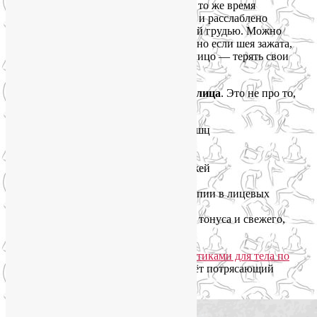
лучше, когда мышцы лица в тонусе и в то же время
эластичны, когда тело в целом активно и расслаблено
одновременно, когда вы дышите полной грудью. Можно
съесть килограмм тыквенных семечек, но если шея зажата,
лимфа всё равно будет застаиваться, а лицо — терять свои
четкие контуры и «съезжать» вниз.
Поэтому я приглашаю вас на
йогу для лица
. Это не про то,
как быстро «накачать щёки», это про:
расслабление гипертонусных мышц
укрепление гипотонусных мышц
запуск лимфотока
продуманная система самомассажей
снятие зажимов с шеи и плеч
применение принципов йогатерапии в лицевых
техниках
возвращение лицу естественного тонуса и свежего,
отдохнувшего вида
Вместе с правильным питанием и
практиками для тела по
программе SmartYoga
йога для лица даёт потрясающий
эффект. Проверено на сотнях учениц.