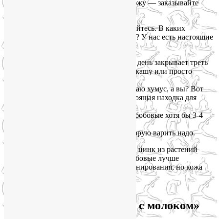
шучу с клиентками: «Хотите чистую кожу — заказывайте
суши с креветками чаще».
Но если вы вегетарианка — не отчаивайтесь. В каких
растительных продуктах больше цинка? У нас есть настоящие
супергерои:
Тыквенные семечки
— горсть в день закрывает треть
нормы. Можно добавить в салат, кашу или просто
грызть вечером под сериал.
Кунжут и тахинная паста
-обожаю хумус, а вы? Вот
этот самый кунжут в нём — настоящая находка для
кожи.
Нут, чечевица, фасоль
— ешьте бобовые хотя бы 3-4
раза в неделю.
Овсянка
— не быстрая, а та, которую варить надо.
Маленький секрет для вегетарианок:
цинк из растений
очень капризен. Чтобы он усвоился, бобовые лучше
замачивать на ночь. Да, это требует планирования, но кожа
скажет спасибо.
Железо: та самая «кровь с молоком»