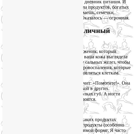
Я попросила её в течение недели вести дневник питания. И
знаете, что оказалось? Анна почти не ела продуктов, богатых
цинком. Вы можете сказать: «Ну, подумаешь, семечки,
подумаешь, орехи — какая разница?» Оказалось — огромная.
Почему цинк — это ваш личный
косметолог?
Цинк — это тот самый незаметный труженик, который
каждый день выходит на работу, чтобы ваша кожа выглядела
чистой и свежей. Он регулирует работу сальных желез, чтобы
поры не забивались. Он заживляет микровоспаления, которые
мы даже не замечаем. Он помогает обновляться клеткам.
Когда цинка не хватает, кожа будто кричит: «Помогите!». Она
становится жирной в одних зонах и сухой в других.
Появляются пресловутые «заеды» в уголках губ. А ногти
покрываются белыми пятнышками и слоятся.
Где же брать этот волшебный цинк?
Если вы едите мясо — вам повезло. В каких продуктах
больше цинка? Говядина, печень, морепродукты (особенно
устрицы!) дают цинк в самой удобоваримой форме. Я часто