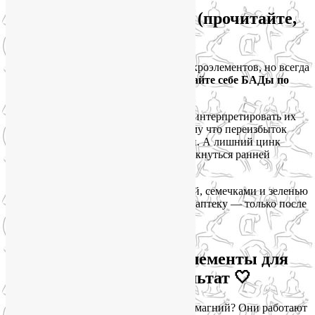
Важное предупреждение (прочитайте,
пожалуйста!)
Девочки, я обожаю тему питания и микроэлементов, но всегда
повторяю своим клиенткам:
не назначайте себе БАДы по
интернету
.
Да, анализы сдать можно и нужно. Но интерпретировать их
должен врач и/или нутрициолог. Потому что переизбыток
железа, например, токсичен для печени. А лишний цинк
мешает усваиваться меди, что может аукнуться ранней
сединой и проблемами с сосудами.
Еда — это безопасно. Тарелка с гречкой, семечками и зеленью
никогда не навредит. А за добавками в аптеку — только после
консультации.
Йога для лица + микроэлементы для
кожи = наилучший результат 🤍
Знаете, что объединяет цинк, железо и магний? Они работают