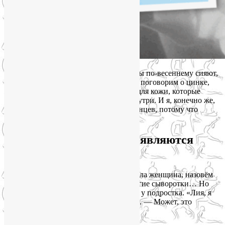
В эти праздничные дни, когда женщины по-весеннему сияют,
а мужчины поздравляют с 8 Марта, мы поговорим о цинке,
железе и магнии. Это микроэлементы для кожи, которые
действительно делают её сияющей изнутри. И я, конечно же,
учла интересы и мясоедов, и вегетарианцев, потому что
сияющая кожа нужна всем 💚.
Цинк: почему прыщи появляются
даже в 30+
Недавно ко мне на консультацию пришла женщина, назовём
её Анной. 34 года, хороший уход, дорогие сыворотки… Но
подбородок усыпан воспалениями, как у подростка. «Лия, я
уже всё перепробовала! — говорит она. — Может, это
гормоны?»