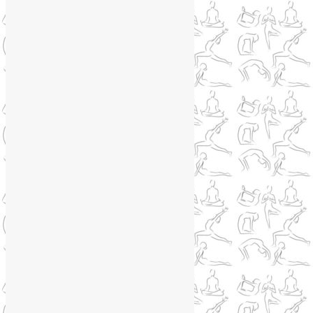
Сайт работает на WordPress
Phone
Telegram
WhatsApp
WhatsApp
+79250568266
Phone
+79250568266
Telegram
@Liya_Volova