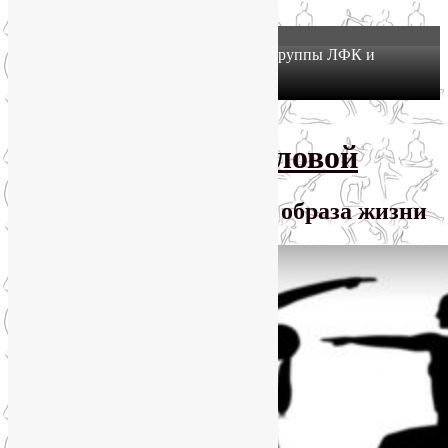
X
Йогатерапия в Москве: приглашаем в группы ЛФК и
оздоровительной йоги на Соколе!
Узнать подробнее
Перейти к основному содержимому
SmartYoga Лии Воловой
Практики для здорового образа жизни