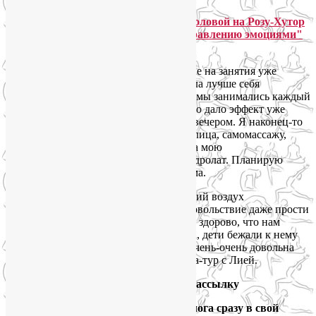
Ксения Ильянович:
Это была чудесная неделя. Я хожу к Лие на занятия уже
полгода, мне очень нравится, как я стала лучше себя
чувствовать и выглядеть. На йога-туре мы занимались каждый
день утром йогой для тела (и это быстро дало эффект уже
через несколько дней) и йога для лица вечером. Я наконец-то
научилась комплексу упражнений для лица, самомассажу,
знаю, как правильно наносить масло на мою
комбинированную кожу и что такое гидролат. Планирую
продолжать тренировки для лица и дома.
Место выбрано отличное: чистый свежий воздух
и потрясающие горные виды. Одно удовольствие даже прости
идти на тренировку) Я ездила с сыном, здорово, что нам
организовали классного няня Альберта, дети бежали к нему
играть, пока мамы шли на занятия. Я очень-очень довольна
и готова записаться на следующий йога-тур с Лией.
Подпишитесь на мою рассылку
и получайте новые выпуски блога сразу в свой