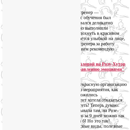
Надежда Федотова:
Йога-тур был прекрасно организован, тренер —
профессионал высокого класса, процесс обучения был
содержательным, увлекательным, подавался деликатно
и позитивно. За время тура мы не только выполнили
заявленную программу, но и успели отдохнуть в красивом
горном курорте. Послевкусие тура остаётся улыбкой на лице,
знания хочется применять! Благодарю тренера за работу
и прекрасное отношение! С удовольствием рекомендую
посетить данный тур всем желающим!
Ирина Бучнева:
Хочу поблагодарить Лию Волову за прекрасную организацию
такого интересного и оздоровительного мероприятия, как
йога-тур (Йога для лица и тела). Так сложились
обстоятельства, что я в последний момент хотела отказаться
от поездки, но… всё таки… решила лететь! Теперь думаю:
спасибо, что всё так сложилось и я побывала там, на Розе-
хутор. Если б кто-нибудь мне сказал, что за 9 дней можно так
улучшить самочувствие — не поверила б! Но это так!
Манящие горы, чистый воздух, прекрасные виды, полезные