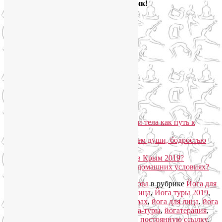
электронный ящик!
Йога для здоровья тела и психики
Подписаться письмом
Похожие записи:
Горный йога-тур «Йога для лица и тела как путь к
управлению эмоциями»
Йога-тур «В Крым за спокойствием души, бодростью
тела и красотой лица»
Что еще взять с собой в йога-тур в Крым 2019?
Как повысить низкое давление в домашних условиях?
Запись опубликована автором
Лия Волова
в рубрике
Йога для
женщин
,
Йога для здоровья
,
Йога для лица
,
Йога туры 2019
,
Семинары по йоге
с метками
йога в горах
,
йога для лица
,
йога
для снятия стресса
,
йога семинары
,
йога-туры
,
йогатерапия
,
семинары по йоге
. Добавьте в закладки
постоянную ссылку
.