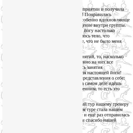
Первый раз я участвовала в таком мероприятии и получила
от него очень большое удовлетворение! Понравилась
организация и быта, и тренировок, и особенно вдохновляюще
подействовало очень человеческое общение внутри группы.
За эти несколько дней с погружением в йогу настолько
преобразовалась сознание и преобразилось тело, что
по возвращении домой было ощущение, что не было меня
в Москве больше месяца))!
Мне очень понравилось наполнение занятий, то, насколько
разнообразны они были, и как полноценно на них все
выкладывались. Мне очень понравились занятия
по растягиванию, это ведь так важно для настоящей йоги!
Занятия с лицом вообще перевернули представления о себе:
ведь занимаясь проблемами лица, ты на самом деле идёшь
от обратного к проблемам своим внутренним, то есть это
работа над собой «an oboe».
Большое спасибо за такой замечательный тур нашему тренеру
Лие Воловой. Она действительно в этом туре стала нашим
настоящим наставником. Лия, я бы ещё и ещё раз отправилась
с Вами в такой «отрыв»! Спасибо Вам и спасибо нашей
замечательной команде!