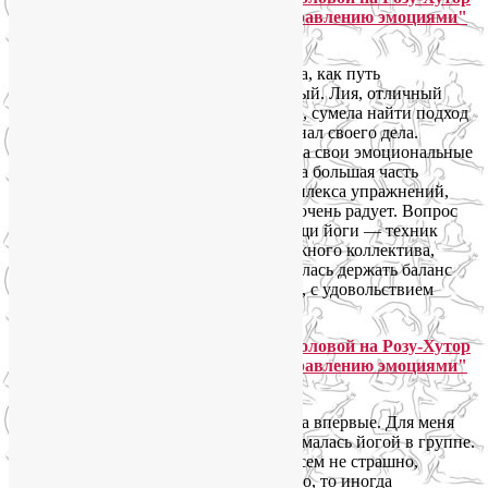
Ксана Цветкова:
Горный Йога-тур «Йога для лица и тела, как путь
к управлению эмоциями» был шикарный. Лия, отличный
тренер, человек внимательный, чуткий, сумела найти подход
к каждому участнику тура. Профессионал своего дела.
Во время занятий по йоге я проработала свои эмоциональные
блоки и зажимы в теле. В йоге для лица большая часть
мимических морщин при помощи комплекса упражнений,
которые нам давала Лия, исчезли. Это очень радует. Вопрос
в услуге косметолога отпал. При помощи йоги — техник
и методик от Лии — и поддержки дружного коллектива,
проработала свой страх высоты. Научилась держать баланс
и быть более гибкой. Я очень довольна, с удовольствием
поеду в следующий тур.
Ольга Левина:
В такого рода мероприятии участвовала впервые. Для меня
это был новый опыт: я никогда не занималась йогой в группе.
К моему удивлению, это оказалось совсем не страшно,
а местами даже весело)) А если серьёзно, то иногда