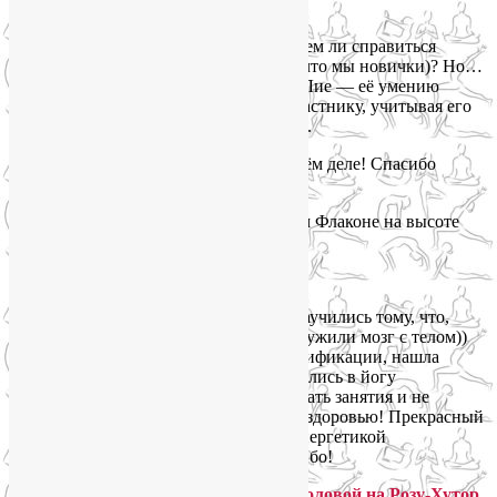
души и тела!
Мы с дочкой немного опасались: сможем ли справиться
с ежедневными занятиями (учитывая, что мы новички)? Но…
справились!!!))) Во многом благодаря Лие — её умению
индивидуально подойти к каждому участнику, учитывая его
здоровье, физическую форму и навыки.
Лия — настоящий профессионал в своём деле! Спасибо
большое за организацию Йога-тура!!!
Мы получили массу полезного в одном Флаконе на высоте
1100 м (и более) над уровнем моря!))
Иванникова Марина:
За неделю я и моя десятилетняя дочь научились тому, что,
казалось, было невозможным: мы подружили мозг с телом))
Лия — это профессионал высшей квалификации, нашла
ключик к нашему сознанию, мы влюбились в йогу
и понимаем, насколько важно продолжать занятия и не
сворачивать с пути к своему крепкому здоровью! Прекрасный
тур, волшебное место с невероятной энергетикой
и прекрасная команда! Огромное спасибо!