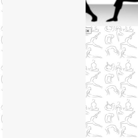
Поиск
Главное меню
Обо мне
О блоге
YogaLiya
Сотрудничество
Карта сайта
Партнеры
Группы SmartYoga
Нейрографика
Супервизор НейроГрафики
Отзывы
Стоимость
Навигация по записям
←
Предыдущая
Следующая
→