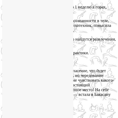
Это отдых-перезагрузка. Провела всего 1 неделю в горах,
а вернулась заряженная и отдохнувшая.
Из позитивных изменений — больше осознанности в теле,
узнала и закрепила много полезных психотехник, повысила
работоспособность, улучшила дыхание.
Курорт очень удобный, т.к. для каждого найдутся развлечения,
рестораны по вкусу.
Очень понравились ранние утренние практики.
Юлия Савельева:
Впервые побывала в йога-туре, было опасение, что будет
сложно заниматься йогой каждый день, но чередование
силовых занятий с растяжкой помогло не чувствовать какого-
либо дискомфорта в мышцах. Лия — настоящий
профессионал! Роза Хутор — великолепное место! На себе
почувствовала, что значит энергия гор — встала в Бакасану
уже на второй день!