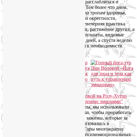
стретчингом, чтобы помогать мышцам расслабляться и
адаптироваться к регулярной нагрузке. Тем более что днем,
между практиками, мы много ходили по тропам здоровья,
совершали восхождения в горы, изучали окрестности,
навещали хасок и горных оленей. Ежевечерняя практика
йоги для лица (укрепление одних мышц, растяжение других, а
также самомассажи) тоже дала свои результаты, видимые
невооруженным глазом уже через пару дней, а спустя неделю
практически у всех возникли сомнения в необходимости
профессии косметолога 🙂
Расслабляя гипертонус мышц лица и тела, мы использовали
телесно-ориентированные психотехники, чтобы проработать
и эмоциональные, ментальные блоки и зажимы, которые за
годы, а зачастую десятилетия материализовались в
хроническом перенапряжении мышц. Горы многократно
усилили эффект как физических, так и психоэмоциональных