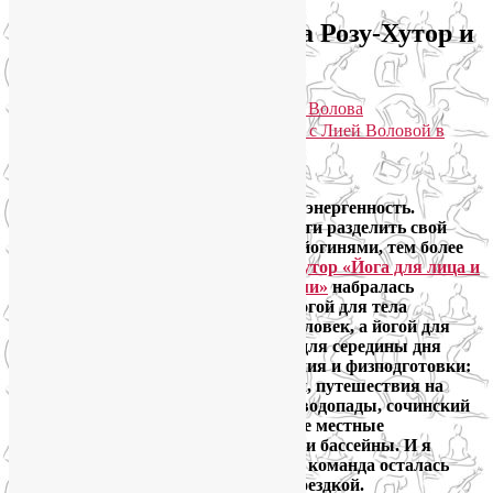
Мой отчет о йога-туре на Розу-Хутор и
отзывы участников
Опубликовано
21.06.2019
автором
Лия Волова
Практики для здоровья тела и души с Лией Воловой в
Telegram. Присоединяйтесь!
Google
Я очень люблю горы, знаю их силу и энергенность.
Поэтому была очень рада возможности разделить свой
восторг перед мощью гор со своими йогинями, тем более
что группа в наш
йога-тур на Розу-Хутор «Йога для лица и
тела как путь к управлению эмоциями»
набралась
большая: в двух утренних группах йогой для тела
занимались в общей сложности 29 человек, а йогой для
лица по вечерам — 26. Развлечения для середины дня
выбирали в зависимости от настроения и физподготовки:
пешие прогулки по горной местности, путешествия на
канатных дорогах, поездки на море, водопады, сочинский
Sky Park, веревочные парки и прочие местные
достопримечательности, спа-центры и бассейны. И я
вдвойне рада, что вся наша дружная команда осталась
довольна и практиками, и в целом поездкой.