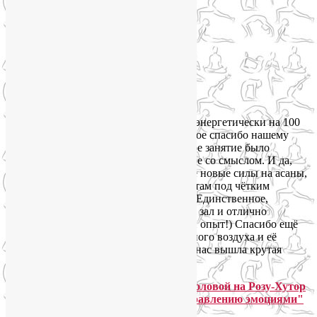
Елизавета Ушакова:
В этой поездке удалось себя прокачать энергетически на 100
процентов!!! И за это, конечно, огромное спасибо нашему
инструктору Лие и энергии гор. Каждое занятие было
разнообразным и интересным, а главное со смыслом. И да,
в горах действительно находишь в себе новые силы на асаны,
которые удавались в Москве с трудом, там под чётким
инструктажем удавались с лёгкостью)) Единственное,
не удалось позаниматься на улице, хоть зал и отлично
оборудован, но это был бы интересный опыт!) Спасибо ещё
раз Лие за этот глоток чистейшего горного воздуха и её
подход, и, конечно всем девчонкам, из нас вышла крутая
команда!!!
Юлия Седова: