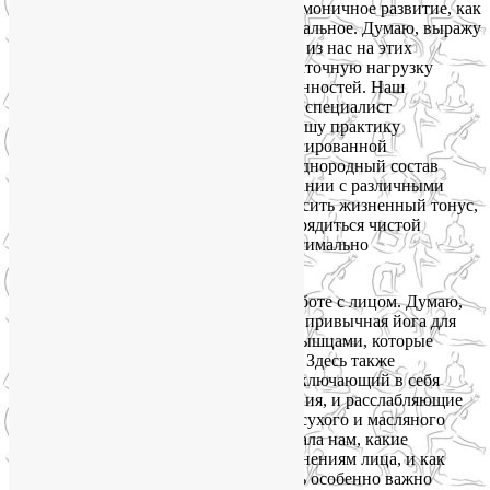
обеспечивающей любому человеку гармоничное развитие, как
физическое, так и духовное, и эмоциональное. Думаю, выражу
общее мнение, если скажу, что каждый из нас на этих
занятиях получал необходимую и достаточную нагрузку
с учётом своих индивидуальных особенностей. Наш
инструктор, йогатерапевт Лия Волова, специалист
высочайшего класса, сумела сделать нашу практику
разнообразной, увлекательной, сбалансированной
и посильной для всех, несмотря на неоднородный состав
групп. Физическая активность в сочетании с различными
психотехниками, позволяющими повысить жизненный тонус,
добавить позитивный настрой и подзарядиться чистой
энергией гор, сделали эти занятия максимально
эффективными.
Вечерняя практика была посвящена работе с лицом. Думаю,
для многих это было сложнее, чем уже привычная йога для
тела, так как приходилось работать с мышцами, которые
мы обычно не осознаем и не ощущаем. Здесь также
практиковался комплексный подход, включающий в себя
и силовые, и растягивающие упражнения, и расслабляющие
техники, в том числе различные виды сухого и масляного
самомассажа. Лия подробно рассказывала нам, какие
процессы приводят к возрастным изменениям лица, и как
бороться с этими изменениями. И здесь особенно важно