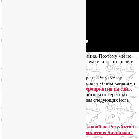
А еще я знаю, что горы исполняют желания. Поэтому мы не
забывали формулировать намерения, визуализировать цели и
наполняться силой и энергией гор.
Впрочем, лучше всего о нашем йога-туре на Розу-Хутор
расскажут отзывы участников (оригиналы опубликованы ими
самостоятельно на
странице нашего мероприятия на сайте
Самопознание.ру
). А я пока займусь поиском интересных
мест для новых поездок и планированием следующих йога-
туров! 🙂
Светлана Седова: