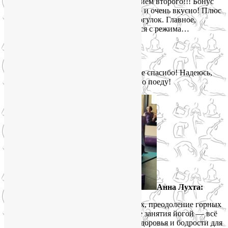
Была первый раз и жду уже с нетерпением второго!!! Бонус
лично мне — потеря 2-х кило, ела мало и очень вкусно! Плюс
регулярные занятия и много пеших прогулок. Главное,
в Москве их не набрать. Ну, и не сбиться с режима…
Стараюсь!
Галина Хруль:
Мне очень понравилось!!! Лия, большое спасибо! Надеюсь,
что такие туры будут ещё. Я обязательно поеду!
Анна Лухта:
Энергия гор, кристально чистый воздух, преодоление горных
троп, ежедневные утренние и вечерние занятия йогой — всё
это укрепило нас, мы получили заряд здоровья и бодрости для