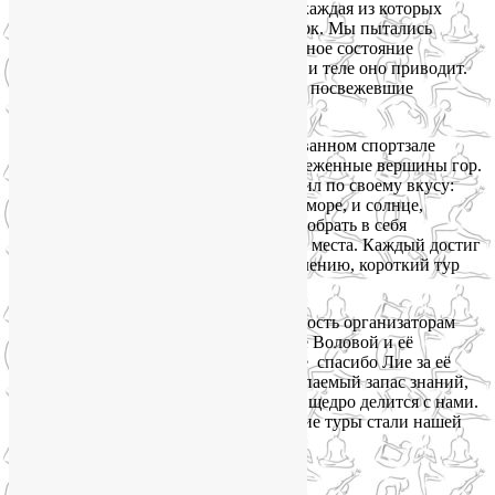
учитывать наши привычки и эмоции, каждая из которых
оставляет на нашем лице свой отпечаток. Мы пытались
контролировать своё психоэмоциональное состояние
и понять, к каким изменениями в лице и теле оно приводит.
Наградой за эту нелёгкую работу были посвежевшие
от улыбок и похорошевшие лица.
Занятия проходили в отлично оборудованном спортзале
Олимпийской деревни с видом на заснеженные вершины гор.
Оставшуюся часть дня каждый проводил по своему вкусу:
были и прогулки по горным тропам, и море, и солнце,
и многое другое. Все мы постарались вобрать в себя
позитивную энергию этого чарующего места. Каждый достиг
очередной своей вершины. Но, к сожалению, короткий тур
закончился.
Хочется выразить огромную благодарность организаторам
этого прекрасного мероприятия — Лие Воловой и её
помощнице Юлии Седовой. Отдельное спасибо Лие за её
высокий профессионализм, за неисчерпаемый запас знаний,
оптимизм и теплоту, которыми она так щедро делится с нами.
И давайте вместе пожелаем, чтобы такие туры стали нашей
доброй традицией!