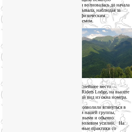
ответственность. Однако чем сильнее я волновалась до начала
поездки, тем больше облегчения испытывала, наблюдая за
общим удовлетворением, прекрасным физическим
самочувствием и эмоциональным подъемом.
Мы выбрали для своей поездки прекраснейшее место —
горную Олимпийскую деревню, отель Riders Lodge, на высоте
1170 м. Каждому достался великолепный вид из окна номера.
Как я и обещала, ежедневные занятия позволили втянуться в
активный образ жизни даже тем членам нашей группы,
которые считают себя безнадёжно ленивыми и обычно
занимаются из-под палки, на большом волевом усилии. На
утренних занятиях мы чередовали силовые практики со