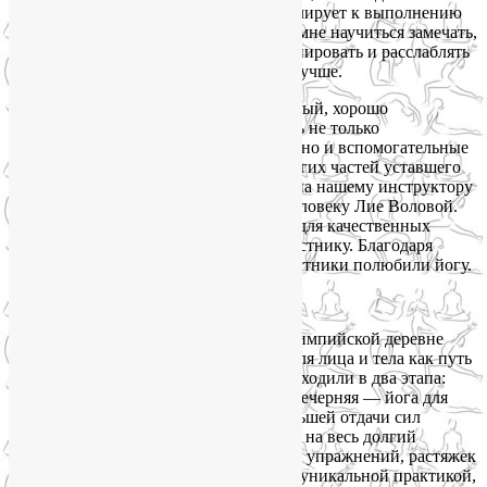
присутствие других участников стимулирует к выполнению
сложных асан. Йога для лица помогла мне научиться замечать,
как работают мышцы лица, как их тренировать и расслаблять
и что нужно делать, чтобы выглядеть лучше.
К тому же, нам предоставили прекрасный, хорошо
оборудованный зал, в котором нашлись не только
необходимые для занятий йогой вещи, но и вспомогательные
штучки для раскатывания спины и других частей уставшего
тела)) Ну и, конечно, я очень благодарна нашему инструктору
и просто замечательному и доброму человеку Лие Воловой.
Она умеет создать нужную атмосферу для качественных
занятий и найти подход к каждому участнику. Благодаря
её неисчерпаемой энергии многие участники полюбили йогу.
Ольга Кузнецова:
Со 2 по 9 июня 2019 года в Горной Олимпийской деревне
Роза Хутор проходил йога-тур «Йога для лица и тела как путь
к управлению эмоциями». Занятия проходили в два этапа:
утренняя практика— йога для тела, и вечерняя — йога для
лица. Утренние занятия требовали большей отдачи сил
и способствовали подзарядке энергией на весь долгий
насыщенный день. Сочетание силовых упражнений, растяжек
и релаксационных техник делает йогу уникальной практикой,