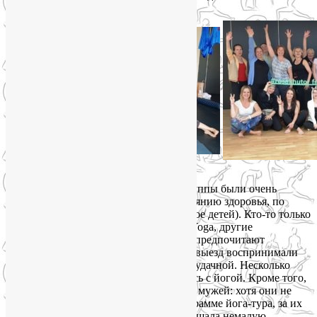
Не скрою, я волновалась. В составе группы были очень
разные люди — по опыту в йоге, состоянию здоровья, по
возрасту (от 24-х лет до 65-ти, плюс двое детей). Кто-то только
присоединился к моим группам SmartYoga, другие
занимаются уже несколько лет. Третьи предпочитают
индивидуальные занятия и групповой выезд воспринимали
как авантюру, к счастью, оказавшуюся удачной. Несколько
человек вообще впервые познакомились с йогой. Кроме того,
многие взяли с собой детей, мам, нянь, мужей: хотя они не
принимали участие собственно в программе йога-тура, за их
самочувствие и настроение я тоже ощущала немалую