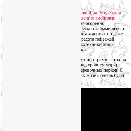
практик.
Во время пеших прогулок по горам меня особенно
порадовало, что даже казавшиеся физически слабыми девчата
с энтузиазмом принимали участие в восхождениях по даже
неподготовленным горным склонам. Красота пейзажей,
чистота воздуха, магия гор и наши психотехники лишь
добавляли сил после очередной прогулки.
Два человека преодолели свой многолетний страх высоты на
подвесном мосту на Розе Пик (2320 м над уровнем моря), в
сочинском Скай Парке
и на трассах веревочных парков. Я
счастлива за них! Ведь это значит, что их жизнь теперь будет
ярче и насыщеннее впечатлениями.