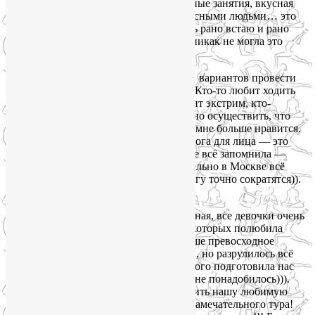
прогулки, комфортная погода, регулярные занятия, вкусная
еда, релакс, новые знакомства с интересными людьми… это
просто фантастика!!! Режим!!! Я теперь рано встаю и рано
ложусь — мечтала о таком годами, но никак не могла это
наладить!!
Каждый день насыщен впечатлениями, вариантов провести
время с пользой и интересом — масса. Кто-то любит ходить
в горы, кто-то любит море, кто-то любит экстрим, кто-
то любит спа и бассейн — всё это можно осуществить, что
лично я и делала, выбрав под себя, что мне больше нравится.
Очень порадовали занятия вечерние: Йога для лица — это
реально действует!!! Очень жаль, что не всё запомнила —
очень много информации, надо обязательно в Москве всё
закрепить, и тогда, походы к косметологу точно сократятся)).
А самое главное — это работает!
Команда у нас образовалась замечательная, все девочки очень
интересны, многих узнала лучше, а некоторых полюбила
от всей души. Немного подпортила наше превосходное
настроение в день вылета отмена рейса, но разрулилось всё
самым лучшим образом, и заодно немного подготовила нас
к московским стрессам)))… адаптации не понадобилось))).
Подведя итог, хочу ещё раз поблагодарить нашу любимую
Лию и выразить восхищение от этого замечательного тура!