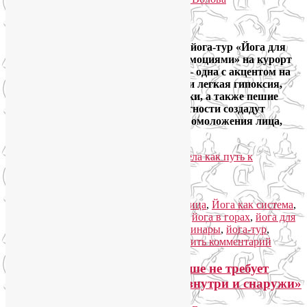
Ответить
Google
Девочки, приглашаю с 1 по 9 июня в йога-тур «Йога для
лица и тела как путь к управлению эмоциями» на курорт
«Роза Хутор». Две практики в день — одна с акцентом на
теле, другая на лице, энергетика гор и легкая гипоксия,
дыхательные и медитативные техники, а также пешие
прогулки по живописной горной местности создадут
синергетический, системный эффект омоложения лица,
души и тела.
Читать далее
→
Рубрика:
Йога для женщин
,
Йога для лица
,
Йога как система
,
Йога туры
,
Семинары по йоге
|
Метки:
йога в горах
,
йога для
лица
,
йога для снятия стресса
,
йога семинары
,
йога-тур
,
йогатерапия
,
семинары по йоге
|
Добавить комментарий
Детокс-тренинг «Красота больше не требует
жертв! Техники омоложения изнутри и снаружи»