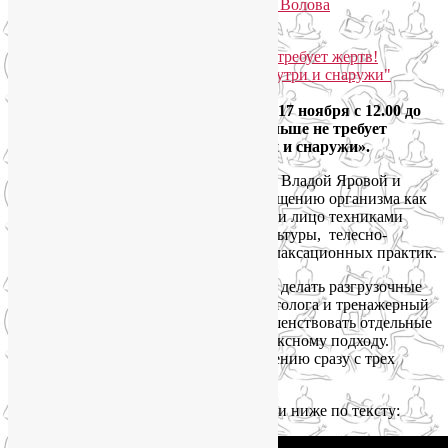
Опубликовано
23.09.2018
автором
Лия Волова
Ответить
Google
Дорогие женщины! Приглашаем вас 17 ноября с 12.00 до
18.00 на детокс-тренинг «Красота больше не требует
жертв! Техники омоложения изнутри и снаружи».
Мы проведем этот тренинг в тандеме с Владой Яровой и
предложим комплексный подход к очищению организма как
системы, воздействуя на психику, тело и лицо техниками
омоложения из арсенала йоги, фейскультуры, телесно-
ориентированных, медитативных и релаксационных практик.
Конечно, можно просто периодически делать разгрузочные
дни, время от времени посещать косметолога и тренажерный
зал, но бессистемные попытки усовершенствовать отдельные
части себя всегда проигрывают комплексному подходу.
Давайте подойдем к красоте и омоложению сразу с трех
сторон — души, тела и лица.
Подробности — в видео-приглашении и ниже по тексту: