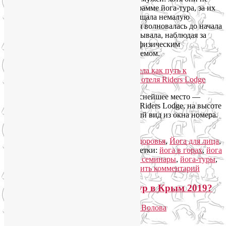
принимали участие собственно в программе йога-тура, за их
самочувствие и настроение я тоже ощущала немалую
ответственность. Однако чем сильнее я волновалась до начала
поездки, тем больше облегчения испытывала, наблюдая за
общим удовлетворением, прекрасным физическим
самочувствием и эмоциональным подъемом.
Мы выбрали для своей поездки прекраснейшее место —
горную Олимпийскую деревню, отель Riders Lodge, на высоте
1170 м. Каждому достался великолепный вид из окна номера.
Читать далее
→
Рубрика:
Йога для женщин
,
Йога для здоровья
,
Йога для лица
,
Йога туры 2019
,
Семинары по йоге
|
Метки:
йога в горах
,
йога
для лица
,
йога для снятия стресса
,
йога семинары
,
йога-туры
,
йогатерапия
,
семинары по йоге
|
Добавить комментарий
Что еще взять с собой в йога-тур в Крым 2019?
Опубликовано
13.01.2019
автором
Лия Волова
Ответить