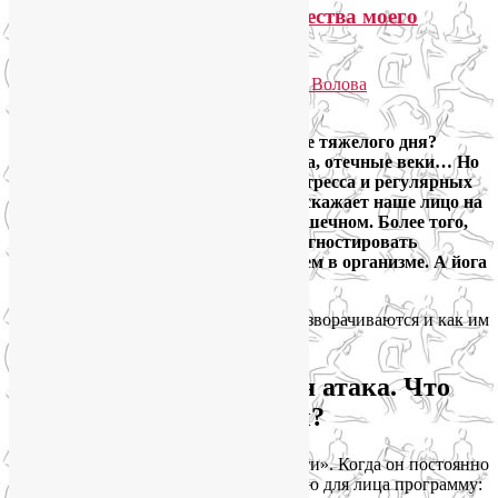
SmartYoga для лица: преимущества моего
подхода
Опубликовано
24.01.2026
автором
Лия Волова
2
Вас часто расстраивает зеркало после тяжелого дня?
Тусклая кожа, опущенные уголки рта, отечные веки… Но
это не просто усталость, это печать стресса и регулярных
эмоций, чаще негативных. Стресс искажает наше лицо на
двух уровнях – биохимическом и мышечном. Более того,
по состоянию мышц лица можно диагностировать
состояние некоторых органов и систем в организме. А йога
для лица может помочь!
Давайте разберем, как эти процессы разворачиваются и как им
противостоять.
Уровень 1 — химическая атака. Что
творит кортизол с кожей?
Кортизол — гормон «боевой готовности». Когда он постоянно
повышен, он запускает разрушительную для лица программу: