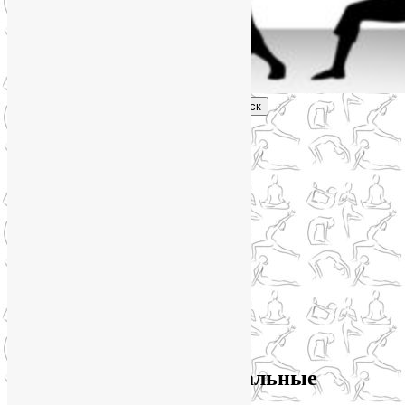
Поиск
Главное меню
Обо мне
О блоге
YogaLiya
Сотрудничество
Карта сайта
Партнеры
Группы SmartYoga
Нейрографика
Супервизор НейроГрафики
Отзывы
Стоимость
Архив метки:
индивидуальные
занятия йогой