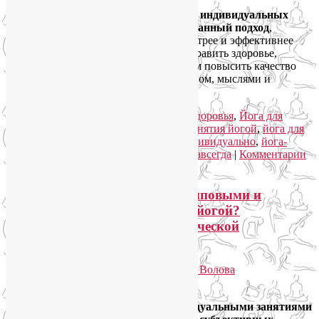
Главная идея и отличительная черта индивидуальных
занятий йогой — это персонализированный подход
,
который позволяет занимающимся быстрее и эффективнее
достигнуть своих целей: похудеть, поправить здоровье,
укрепить нервную систему или в целом повысить качество
жизни, приобретя власть над своим телом, мыслями и
эмоциями.
Читать далее
→
Рубрика:
Йога для женщин
,
Йога для здоровья
,
Йога для
похудения
|
Метки:
индивидуальные занятия йогой
,
йога для
здоровья
,
йога для похудения
,
йога индивидуально
,
йога-
похудение
,
как снизить вес
,
похудеть навсегда
|
Комментарии
(
2
)
Как сделать выбор между групповыми и
индивидуальными занятиями йогой?
Определите свой уровень физической
подготовленности
Опубликовано
04.02.2013
автором
Лия Волова
Ответить
Выбор между групповыми и индивидуальными занятиями