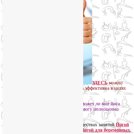
ЗДЕСЬ
можно
почитать подробнее о том, почему йога эффективна в целях
похудения и коррекции фигуры.
ТУТ ответ
на популярный вопрос: поможет ли мне йога
похудеть и поправить здоровье, если я могу полноценно
заниматься всего 1-2 раза в неделю
?
Почитайте также подробнее о преимуществах занятий
Йогой
для женщин
,
Йогой для пожилых
и
Йогой для беременных
.