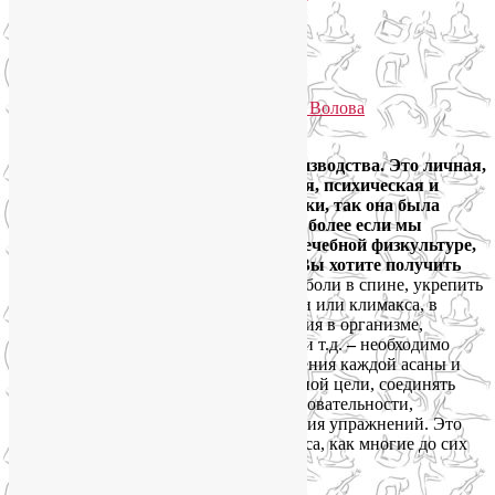
стабильный результат?
Избранное
Опубликовано
10.05.2014
автором
Лия Волова
2
Йога – это не продукт массового производства. Это личная,
персональная практика – физическая, психическая и
духовная. Так сложилось исторически, так она была
задумана и так она развивалась. Тем более если мы
говорим о йогатерапии, об ЛФК — лечебной физкультуре,
обогащенной техниками йоги. Если Вы хотите получить
реальный результат
–
избавиться от боли в спине, укрепить
суставы, облегчить симптомы аллергии или климакса, в
целом приостановить процессы старения в организме,
похудеть и подкорректировать фигуру и т.д.
–
необходимо
тщательно соблюдать технику выполнения каждой асаны и
грамотно, в зависимости от поставленной цели, соединять
отдельные позы в эффективные последовательности,
правильно подбирать режим выполнения упражнений. Это
серьезная наука, а не просто вид фитнеса, как многие до сих
пор еще воспринимают йогу.