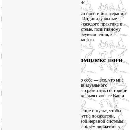
это всегда йогатерапия, в том числе ЛФК.
Любая из этих задач решается с помощью йоги и йогатерапии
при индивидуализированном подходе. Индивидуальные
занятия йогой – это персональный путь каждого практика к
здоровью, красоте, крепкой нервной системе, позитивному
взгляду на реальность и, безо всякого преувеличения, к
наслаждению собственной жизнью и счастью.
Как я составляю
персонализированный комплекс йоги
и ЛФК?
Сначала я попрошу у вас информацию о себе — все, что мне
необходимо знать для составления индивидуального
комплекса: текущий уровень физического развития, состояние
здоровья, образ жизни и питания, а также выясняю все Ваши
персональные пожелания к комплексу.
Обязательно измерю артериальное давление и пульс, чтобы
рассчитать минутный объем крови и другие показатели,
характеризующие состояние вегетативной нервной системы.
Проведу ортопедические тесты, измерю объем движения в