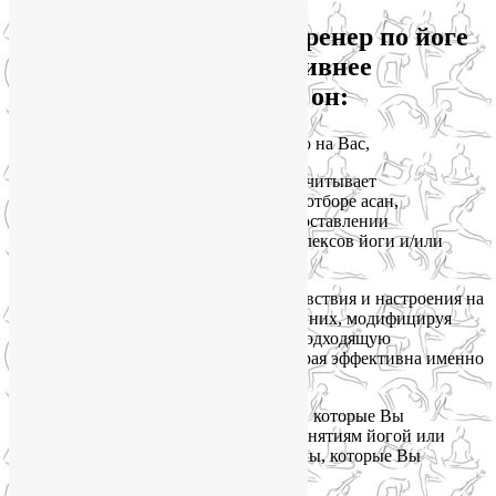
Почему персональный тренер по йоге
и ЛФК работает эффективнее
группового? Потому что он:
•
направляет внимание исключительно на Вас,
•
знает состояние Вашего здоровья и учитывает
существующие противопоказания при отборе асан,
упражнений и пранаям, а также при составлении
последовательностей, целостных комплексов йоги и/или
йогатерапии,
•
отмечает все нюансы Вашего самочувствия и настроения на
каждом занятии, и тут же реагирует на них, модифицируя
асаны, меняя темп занятия, подбирая подходящую
последовательность упражнений, которая эффективна именно
сегодня и именно для Вас,
•
учитывает Ваши персональные цели, которые Вы
поставили перед собой, приступив к занятиям йогой или
йогатерапией, а также личные проблемы, которые Вы
надеетесь решить с помощью йоги.