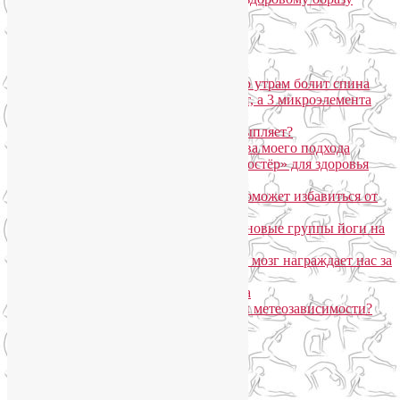
Популярные записи
Марджариасана для тех, у кого по утрам болит спина
Почему дорогой крем не работает, а 3 микроэлемента
для кожи творят чудеса?
Дыхание Уджайи: бодрит или усыпляет?
SmartYoga для лица: преимущества моего подхода
Агнисара Дхаути: «внутренний костёр» для здоровья
пищеварения и тонуса тела
Самомассаж пальцев рук и ног поможет избавиться от
метеозависимости
«Формула антистресса»: набор в новые группы йоги на
Соколе
Эндорфинный коктейль, или Как мозг награждает нас за
движение?
Про вред ботокса и йогу для лица
Какие упражнения помогают при метеозависимости?
Рубрики
Арт-терапия
(4)
арт-тур
(2)