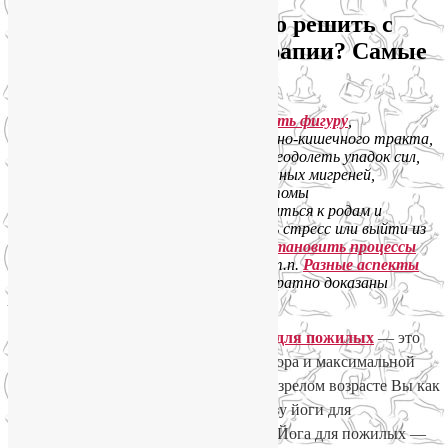
А какие проблемы можно решить с
помощью йоги и йогатерапии? Самые
разнообразные.
Например,
похудеть и скорректировать фигуру
,
нормализовать деятельность желудочно-кишечного тракта,
повысить общий тонус организма и преодолеть упадок сил,
избавиться от болей в спине и постоянных мигреней,
облегчить сезонную аллергию
и симптомы
климактерического периода, подготовиться к родам и
восстановить фигуру после них, снять стресс или выйти из
депрессии,
предотвратить или приостановить процессы
старения
внутри и снаружи, и т.д. и т.п.
Разные аспекты
пользы йоги для здоровья
уже неоднократно доказаны
медиками.
Хочу особенно подчеркнуть, что
Йога для пожилых
— это
зона особой ответственности инструктора и максимальной
эффективности для практикующего. В зрелом возрасте Вы как
никогда отчетливо осознаете всю пользу йоги для
физического и психического здоровья. Йога для пожилых —