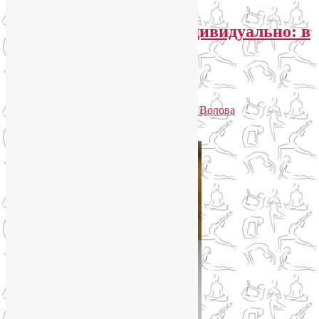
Йога-терапия и йога индивидуально: в
чем разница?
Избранное
Опубликовано
04.01.2017
автором
Лия Волова
Ответить