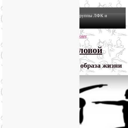
X
Йогатерапия в Москве: приглашаем в группы ЛФК и
оздоровительной йоги на Соколе!
Узнать подробнее
Перейти к основному содержимому
Перейти к дополнительному содержимому
SmartYoga Лии Воловой
Практики для здорового образа жизни