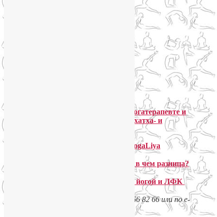
Обо мне как йогатерапевте и
сертифицированном инструкторе по хатха- и
перинатальной йоге
О моей системе преподавания йоги YogaLiya
Йога-терапия и йога индивидуально: в чем разница?
Стоимость индивидуальных занятий йогой и ЛФК
Подробности – по телефону +7 925 056 82 66 или по e-
mail
yogaliya@gmail.com