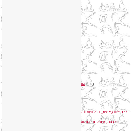
Новости
(21)
Новости медицины
(6)
Нутрициология
(1)
Очищение организма
(4)
Очищение кишечника
(2)
Пранаяма
(15)
Психосоматика
(2)
Разное
(5)
Регрессионная терапия
(1)
Самомассаж
(1)
Секреты похудения
(2)
Семинары по йоге
(19)
Советы туристам
(3)
Тренировки онлайн
(1)
Философия йоги
(7)
Энергетика человека и тонкие тела
(11)
Энергетические практики
(1)
Общение
Лия Волова
к записи
SmartYoga для лица: преимущества
моего подхода
Надежда
к записи
SmartYoga для лица: преимущества
моего подхода