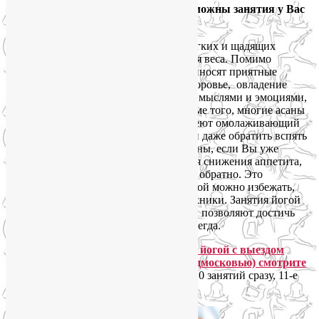
индивидуальные занятия йогой. Возможны занятия у Вас
на дому (
Условия
).
Йога-похудение – один из наиболее мягких и щадящих
методов коррекции фигуры и снижения веса. Помимо
подтянутой фигуры, занятия йогой приносят приятные
дополнительные «бонусы»: крепкое здоровье, овладение
искусством управления собственными мыслями и эмоциями,
успокоение ума и
снятие стресса
.
Кроме того, многие асаны
и последовательности упражнений имеют омолаживающий
эффект, то есть способны остановить и даже обратить вспять
возрастные изменения. С другой стороны, если Вы уже
пробовали диеты и\или биодобавки для снижения аппетита,
то знаете, как быстро вес возвращается обратно. Это
естественная реакция организма, которой можно избежать,
используя специальные йогические техники. Занятия йогой
заново перезапускают обмен веществ и позволяют достичь
стабильного результата – похудеть навсегда.
Стоимость индивидуальных занятий йогой с выездом
инструктора на дом (по Москве и Подмосковью) смотрите
здесь.
Обратите внимание: оплачивая 10 занятий сразу, 11-е
занятие Вы получаете в подарок!