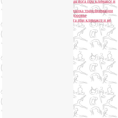
Лия Волова
к записи
Гормональная йога при климаксе и
не только
Лия Волова
к записи
Даосская техника трансформации
сексуальной энергии в женское здоровье
Ирина
к записи
Гормональная йога при климаксе и не
только
Сайт работает на WordPress
Phone
Telegram
WhatsApp
WhatsApp
+79250568266
Phone
+79250568266
Telegram
@Liya_Volova