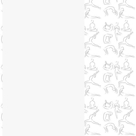
Медитация
(6)
Мудры
(4)
Йога на Соколе
(4)
Йога онлайн
(1)
Йога туры
(13)
Йога туры 2019
(4)
Отзывы об Индии
(1)
Йога Фото Асаны
(3)
Йогатерапия
(83)
Ароматерапия
(1)
Йога для коленей
(3)
Йога для спины
(15)
Как сохранить молодость
(12)
Книги о йоге
(1)
Коронавирус
(1)
Корпоративная йога
(1)
Лекции о здоровье
(2)
Метеозависимость
(1)
Мужское здоровье
(1)
Натуропатия
(2)
Нейрографика
(6)
Курсы нейрографики
(2)
Обучение нейрографике
(2)
Цветотерапия
(1)
Нетрадиционная медицина
(4)