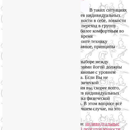
В таких ситуациях
обычно достаточно пары-тройки месяцев индивидуальных
занятий йогой, чтобы набраться уверенности в себе, ловкости
и силы в теле. После такой подготовки переход в группу
обойдется без лишнего стресса и будет более комфортным во
всех отношениях. Важно также, что во время
индивидуальных занятий йогой вы освоите технику
выполнения основных асан и, самое главное, принципы
травмобезопасности.
И все-таки основным аргументом при выборе между
групповыми и индивидуальными занятиями йогой должны
быть более объективные критерии, связанные с уровнем
физической подготовленности человека. Если Вы не
выдерживаете элементарных тестов физической
подготовленности, то групповые занятия вы, скорее всего,
просто не потянете. И двух-трех месяцев индивидуальных
занятий не хватит для того, чтобы оценка физической
подготовленности объективно выросла. В этом вопросе всё
очень индивидуально, конечно, но в лучшем случае, на это
уйдет год.
Читать далее
→
Рубрика:
Здоровый образ жизни
|
Метки:
индивидуальные
занятия йогой
,
определение физической подготовленности
,