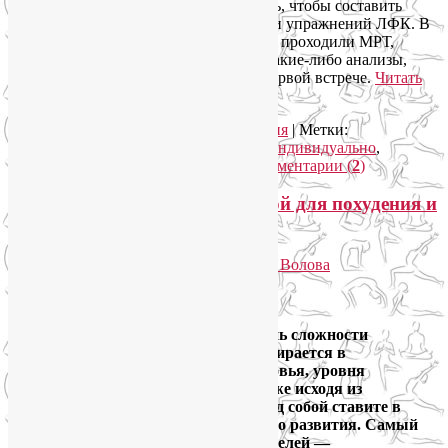
суставах. Все это мне необходимо знать, чтобы составить
персонализированный комплекс йоги и упражнений ЛФК. В
связи с этим большая просьба: если Вы проходили МРТ,
делали рентген или сдавали недавно какие-либо анализы,
обязательно подготовьте их к нашей первой встрече.
Читать
далее
→
Рубрика:
Йога как система
,
Йогатерапия
|
Метки:
индивидуальные занятия йогой
,
йога индивидуально
,
йогатерапия
,
лфк индивидуально
|
Комментарии (
2
)
Индивидуальные занятия йогой для похудения и
здоровья
Опубликовано
30.08.2013
автором
Лия Волова
2
Google
Комплекс упражнений, темп и степень сложности
индивидуальных занятий йогой подбирается в
зависимости состояния Вашего здоровья, уровня
физической подготовленности, а также исходя из
конкретных целей, которые Вы перед собой ставите в
направлении физического и духовного развития.
Самый
эффективный путь к любой из этих целей —