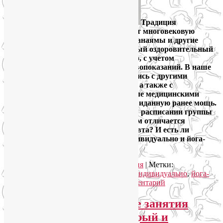
Традиция
использовать йогу как терапию имеет многовековую
историю. Многие асаны, вьяямы, пранаямы и другие
техники йоги имеют ярко выраженный оздоровительный
эффект, если применять их осознанно, с учетом
индивидуальных показаний и противопоказаний. В наше
время йога-терапия, интегрировавшись с другими
техниками традиционной медицины, а также с
современными научными, в том числе медицинскими
знаниями и методиками, набрала невиданную ранее мощь.
Во многих студиях йоги вы найдете в расписании группы
йога-терапии. Чего от них ждать? Чем отличается
преподаватель по йоге от йогатерапевта? И есть ли
разница между занятиями йогой индивидуально и йога-
терапией?
Читать далее
→
Рубрика:
Йога как система
,
Йогатерапия
|
Метки:
индивидуальные занятия йогой
,
йога индивидуально
,
йога-
терапия
,
йогатерапевт
|
Добавить комментарий
Почему индивидуальные занятия
йогой и ЛФК дают быстрый и