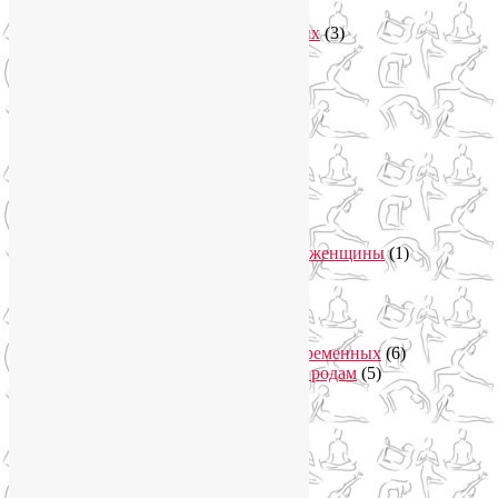
Асаны
(36)
Уроки йоги для начинающих
(3)
Аюрведа
(3)
Безопасная йога
(13)
Видео уроки йоги
(9)
Выставки
(1)
гормон молодости
(1)
Духовные практики
(2)
Женское здоровье
(12)
Здоровый образ жизни
(46)
Вегетарианская кухня
(2)
Здоровое питание
(15)
Питание беременной женщины
(1)
Йога в Завидово
(1)
Йога в Москва-Сити
(2)
Йога для женщин
(29)
Йога для беременных
(11)
Онлайн курсы для беременных
(6)
Онлайн подготовка к родам
(5)
Йога для здоровья
(67)
Йога для лица
(19)
Самомассаж лица
(3)
Йога для мужчин
(5)
Йога для похудения
(12)
Йога как система
(27)