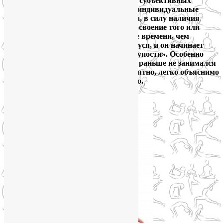
йогой часто делается исходя из чисто субъективных
оснований. Часто человек выбирает индивидуальные
занятия, когда стесняется своего тела, в силу наличия
лишних килограммов, или когда на освоение того или
иного упражнения ему нужно больше времени, чем
среднестатистическому занимающемуся, и он начинает
комплексовать из-за собственной «глупости». Особенно
если человек уже не молод и никогда раньше не занимался
йогой. Психологически это очень понятно, легко объяснимо
и, более того, совершенно естественно.