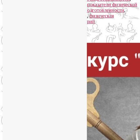
оценка физической подготовленности
,
показатели физической
подготовленности
,
тесты физической подготовленности
,
уровень физической подготовленности
,
физическая
подготовленность
|
Добавить комментарий
Упадок сил. Что делать?