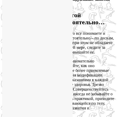
йогой и ЛФК.
Если вы занимаетесь йогой
индивидуально и самостоятельно…
Вполне возможно, что вы и без меня это все понимаете и
потому занимаетесь йогой дома, самостоятельно – по дискам,
книгам и видео из интернета. Если вы при этом не обладаете
специальными знаниями, то, по крайней мере, следите за
осознанностью занятий и постоянно повышайте ее.
Не спешите, переходя от позы к позе. Внимательно
прислушивайтесь к своему телу. Изучайте, как оно
взаимодействует с каждой позой, ищите более приемлемые
для вашего уровня физического развития модификации.
Обязательно ознакомьтесь с противопоказаниями к каждой
асане, учитывая собственное состояние здоровья. Трезво
оценивайте свои силы и возможности. Совершенствуйтесь
постепенно, без рывков и фанатизма. Никогда не забывайте о
правильном дыхании. И наслаждайтесь практикой, приходите
в упоение от бодрящей энергии, разливающейся по телу,
радостно отмечайте все этапы своего развития и
восхищайтесь собой!