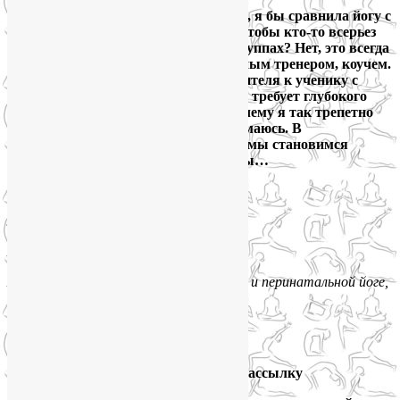
Если провести параллель со спортом, я бы сравнила йогу с
теннисом или гольфом. Вы видели, чтобы кто-то всерьез
занимался этими видами спорта в группах? Нет, это всегда
индивидуальная работа с персональным тренером, коучем.
Это опыт, который передается от учителя к ученику с
глазу на глаз. И это процесс, который требует глубокого
доверия и взаимопонимания. Вот почему я так трепетно
отношусь к людям, с которыми занимаюсь. В
подавляющем большинстве случаев мы становимся
настоящими друзьями на долгие годы…
Искренне Ваша,
Лия Волова,
методист ЛФК, йогатерапевт,
международный инструктор по хатха и перинатальной йоге,
+79250568266,
yogaliya@gmail.com
Подпишитесь на мою рассылку