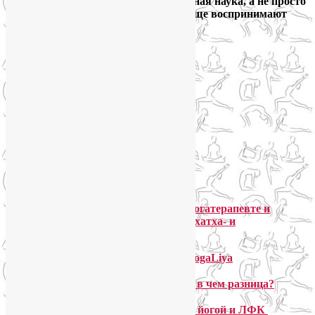
выполнения упражнений. Это серьезная наука, а не просто
вид фитнеса, как многие до сих пор еще воспринимают
йогу.
Обо мне как йогатерапевте и
сертифицированном инструкторе по хатха- и
перинатальной йоге
О моей системе преподавания йоги YogaLiya
Йога-терапия и йога индивидуально: в чем разница?
Стоимость индивидуальных занятий йогой и ЛФК