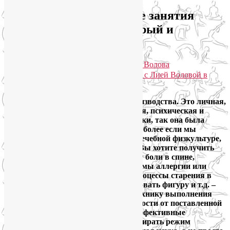
Почему индивидуальные занятия
йогой и ЛФК дают быстрый и
стабильный результат?
Опубликовано
10.05.2014
автором
Лия Волова
Практики для здоровья тела и души с Лией Воловой в
Telegram. Присоединяйтесь!
Йога – это не продукт массового производства. Это личная,
персональная практика – физическая, психическая и
духовная. Так сложилось исторически, так она была
задумана и так она развивалась. Тем более если мы
говорим о йогатерапии, об ЛФК — лечебной физкультуре,
обогащенной техниками йоги. Если Вы хотите получить
реальный результат
–
избавиться от боли в спине,
укрепить суставы, облегчить симптомы аллергии или
климакса, в целом приостановить процессы старения в
организме, похудеть и подкорректировать фигуру и т.д.
–
необходимо тщательно соблюдать технику выполнения
каждой асаны и грамотно, в зависимости от поставленной
цели, соединять отдельные позы в эффективные
последовательности, правильно подбирать режим