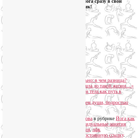
и получайте новые выпуски блога сразу в свой
электронный ящик!
Йога для здоровья тела и психики
Подписаться письмом
Похожие записи:
Йога-терапия и йога индивидуально: в чем разница?
Лорина Кайдановская: «Как я дошла до такой жизни…»
Горный йога-тур «Йога для лица и тела как путь к
управлению эмоциями»
Йога-тур «В Крым за спокойствием души, бодростью
тела и красотой лица»
Запись опубликована автором
Лия Волова
в рубрике
Йога как
система
,
Йогатерапия
с метками
индивидуальные занятия
йогой
,
йога индивидуально
,
йогатерапия
,
лфк
индивидуально
. Добавьте в закладки
постоянную ссылку
.