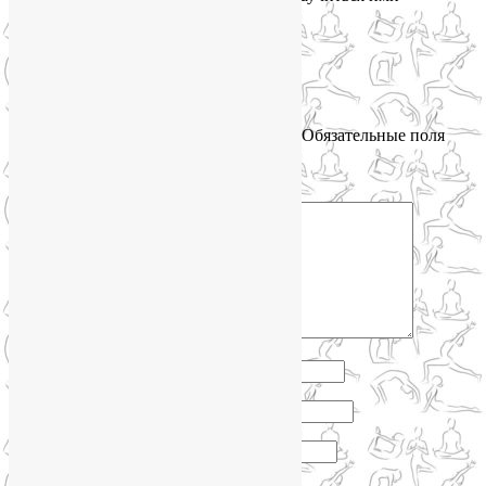
управлять?..
Ответить
↓
Добавить комментарий
Ваш адрес email не будет опубликован.
Обязательные поля
помечены
*
Комментарий
*
Имя
*
Email
*
Сайт