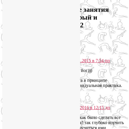
Почему индивидуальные занятия
йогой и ЛФК дают быстрый и
стабильный результат?
: 2
комментария
ElenaSAS
говорит
09.11.2015 в 7:54 пп
:
Йога в одиночестве — лучшая из йог)))
Осмелюсь предположить, что йога в принципе
изначально создавалась как индивидуальная практика.
Ответить
↓
YoginL
говорит
07.01.2016 в 12:15 дп
:
Наверняка, Елена… Иначе как было сделать все
эти великолепные открытия? так глубоко изучить
тело человека, душу, дух? научиться ими