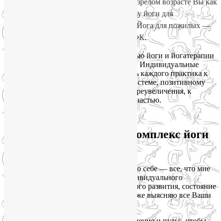
эффективности для практикующего. В зрелом возрасте Вы как
никогда отчетливо осознаете всю пользу йоги для
физического и психического здоровья. Йога для пожилых —
это всегда йогатерапия, в том числе ЛФК.
Любая из этих задач решается с помощью йоги и йогатерапии
при индивидуализированном подходе. Индивидуальные
занятия йогой – это персональный путь каждого практика к
здоровью, красоте, крепкой нервной системе, позитивному
взгляду на реальность и, безо всякого преувеличения, к
наслаждению собственной жизнью и счастью.
Как я составляю
персонализированный комплекс йоги
и ЛФК?
Сначала я попрошу у вас информацию о себе — все, что мне
необходимо знать для составления индивидуального
комплекса: текущий уровень физического развития, состояние
здоровья, образ жизни и питания, а также выясняю все Ваши
персональные пожелания к комплексу.
Обязательно измерю артериальное давление и пульс, чтобы