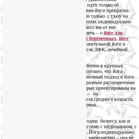
согласитесь, неприемлема. Речь может идти только об
индивидуальных занятиях йогой. Древние йоги прекрасно
знали об этом и занимались с учениками только с глазу на
глаз. При системных и регулярных занятиях индивидуально
йога действительно принесет вам всё, чего вы от нее
ожидаете. О чем бы конкретно ни шла речь – о
йоге для
похудения
,
йоге для женщин
,
йоге для беременных
,
йоге
для пожилых
, а уж тем более об оздоровительной йоге и
разных аспектах йогатерапии, в том числе ЛФК, лечебной
физкультуры.
Сегодня интерес к йоге в России, и особенно в крупных
городах, стремительно растет. Не удивительно, что йога-
студии демонстрируют массовый и рыночный подход к йоге.
Это унифицированные тренировки по разным распиаренным
на Западе направлениям и стилям, которые ориентированы на
«среднюю температуру по госпиталю» – на
среднестатистического городского жителя среднего возраста,
со среднестатистическим уровнем здоровья,
преимущественно на женщин.
Индивидуальные занятия йогой не выгодны бизнесу, как и
любое массовое производство не совместимо с индпошивом, с
искусством и творчеством, с hand made. Йога индивидуально
не вписывается в систему, и это вполне закономерно – она не