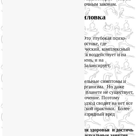
может и не должна развиваться по рыночным законам.
Йога и групповая уравниловка
несовместимы
Йога – это не разновидность фитнеса. Это глубокая психо-
физическая практика, родившаяся на Востоке, где
тысячелетиями практиковался холистический, комплексный
подход к человеческому организму. Йога воздействует и на
физическое тело, и на ментальный уровень, и на
эмоциональный фон – гармонизирует, балансирует,
возвращает к норме.
Так же, как и йогатерапия лечит не отдельные симптомы и
органы, а всю систему человеческого организма. Но даже
двух одинаковых организмов на нашей планете не существует,
и двойняшки с близняшками – не исключение. Поэтому
стандартизированный, усредненный подход сводит на нет все
преимущества этой древней холистической практики. Более
того, подобная уравниловка приносит изрядный вред
здоровью, а зачастую и травмы.
Избежать негативных последствий для здоровья и достичь
желаемого эффекта позволяют индивидуальные занятия