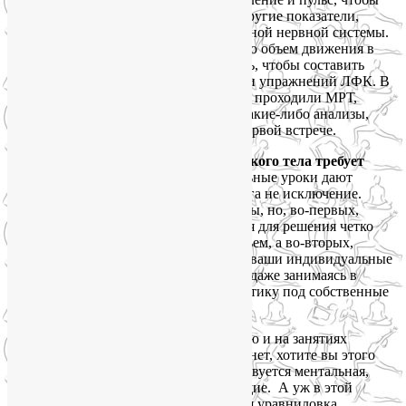
рассчитать минутный объем крови и другие показатели,
характеризующие состояние вегетативной нервной системы.
Проведу ортопедические тесты, измерю объем движения в
суставах. Все это мне необходимо знать, чтобы составить
персонализированный комплекс йоги и упражнений ЛФК. В
связи с этим большая просьба: если Вы проходили МРТ,
делали рентген или сдавали недавно какие-либо анализы,
обязательно подготовьте их к нашей первой встрече.
Любая глубокая проработка физического тела требует
индивидуального подхода.
Персональные уроки дают
быстрый и устойчивый результат, и йога не исключение.
Йогатерапия и ЛФК в группе возможны, но, во-первых,
группа должна быть целевая, созданная для решения четко
очерченного круга проблем со здоровьем, а во-вторых,
предварительно необходимо выяснить ваши индивидуальные
показания и противопоказания. Тогда, даже занимаясь в
группе, вы сможете подстраивать практику под собственные
оздоровительные задачи.
Кроме того, в практике йоги, а зачастую и на занятиях
йогатерапией, принимаете вы это или нет, хотите вы этого
или нет, но помимо тела всегда задействуется ментальная,
эмоциональная и духовная составляющие. А уж в этой
хрупкой и деликатной сфере групповая уравниловка,