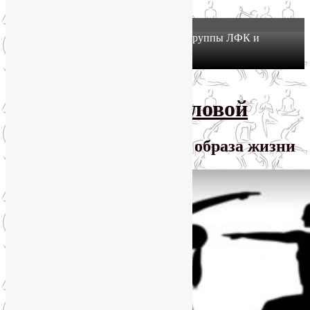
X
Йогатерапия в Москве: приглашаем в группы ЛФК и
оздоровительной йоги на Соколе!
Узнать подробнее
Перейти к основному содержимому
SmartYoga Лии Воловой
Практики для здорового образа жизни