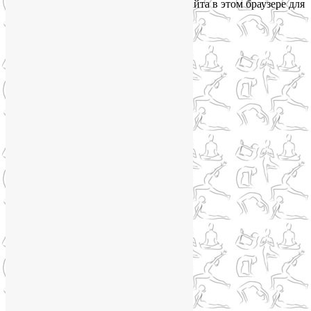
Сохранить моё имя, email и адрес сайта в этом браузере для
последующих моих комментариев.
Сайт работает на WordPress
Phone
Telegram
WhatsApp
WhatsApp
+79250568266
Phone
+79250568266
Telegram
@Liya_Volova