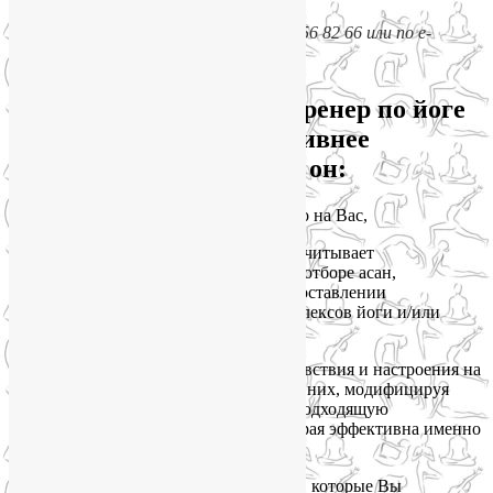
Подробности – по телефону +7 925 056 82 66 или по e-
mail
yogaliya@gmail.com
Почему персональный тренер по йоге
и ЛФК работает эффективнее
группового? Потому что он:
•
направляет внимание исключительно на Вас,
•
знает состояние Вашего здоровья и учитывает
существующие противопоказания при отборе асан,
упражнений и пранаям, а также при составлении
последовательностей, целостных комплексов йоги и/или
йогатерапии,
•
отмечает все нюансы Вашего самочувствия и настроения на
каждом занятии, и тут же реагирует на них, модифицируя
асаны, меняя темп занятия, подбирая подходящую
последовательность упражнений, которая эффективна именно
сегодня и именно для Вас,
•
учитывает Ваши персональные цели, которые Вы