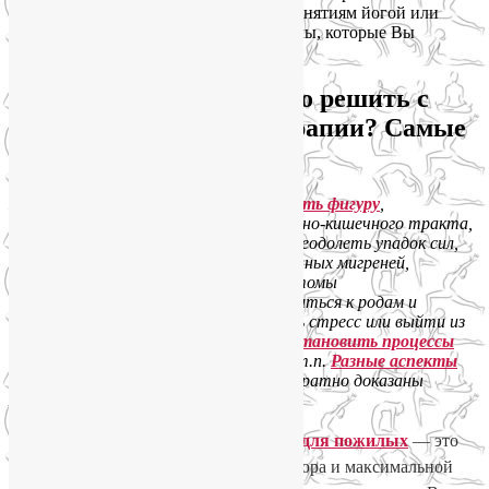
поставили перед собой, приступив к занятиям йогой или
йогатерапией, а также личные проблемы, которые Вы
надеетесь решить с помощью йоги.
А какие проблемы можно решить с
помощью йоги и йогатерапии? Самые
разнообразные.
Например,
похудеть и скорректировать фигуру
,
нормализовать деятельность желудочно-кишечного тракта,
повысить общий тонус организма и преодолеть упадок сил,
избавиться от болей в спине и постоянных мигреней,
облегчить сезонную аллергию
и симптомы
климактерического периода, подготовиться к родам и
восстановить фигуру после них, снять стресс или выйти из
депрессии,
предотвратить или приостановить процессы
старения
внутри и снаружи, и т.д. и т.п.
Разные аспекты
пользы йоги для здоровья
уже неоднократно доказаны
медиками.
Хочу особенно подчеркнуть, что
Йога для пожилых
— это
зона особой ответственности инструктора и максимальной