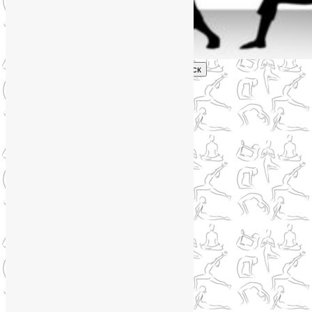
Поиск
Главное меню
Обо мне
О блоге
YogaLiya
Сотрудничество
Карта сайта
Партнеры
Группы SmartYoga
Нейрографика
Супервизор НейроГрафики
Отзывы
Стоимость
Навигация по записям
←
Предыдущая
Следующая
→