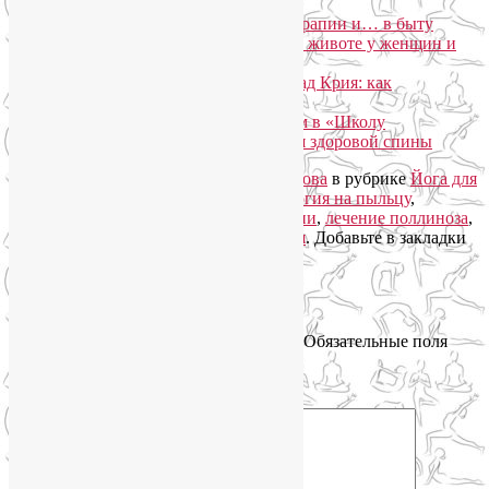
Дыхание одной ноздрей в йогатерапии и… в быту
Как убрать висцеральный жир на животе у женщин и
мужчин?
Медитация при бессоннице Шабад Крия: как
расслабиться и уснуть?
Йога в Москва-Сити: приглашаем в «Школу
антистресса» и в группу йоги для здоровой спины
Запись опубликована автором
Лия Волова
в рубрике
Йога для
здоровья
,
Йогатерапия
с метками
аллергия на пыльцу
,
аллергия на растения
,
йога при аллергии
,
лечение поллиноза
,
облегчить аллергию
,
сезонная аллергия
. Добавьте в закладки
постоянную ссылку
.
Добавить комментарий
Ваш адрес email не будет опубликован.
Обязательные поля
помечены
*
Комментарий
*