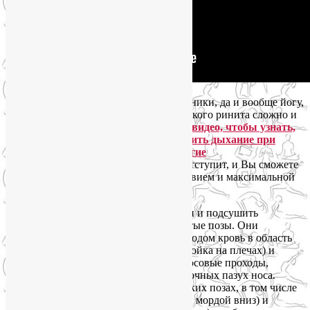
Однако практиковать дыхательные техники, да и вообще йогу,
при обострении симптомов аллергического ринита сложно и
неприятно.
Посмотрите это короткое видео, чтобы узнать,
какие позы йоги помогут Вам облегчить дыхание при
сезонной аллергии на растения и другие
аллергены.
Аллергический насморк отступит, и Вы сможете
позаниматься полноценно, с удовольствием и максимальной
пользой для здоровья.
Прочистить верхние дыхательные пути и подсушить
выделения из носа помогут перевернутые позы. Они
направляют свеженасыщенную кислородом кровь в область
носоглотки. Делайте Сарвангасану (Стойка на плечах) и
Халасану (поза Плуга), они откроют носовые проходы,
обеспечат надлежащий дренаж придаточных пазух носа.
Однако не стоит долго находиться в таких позах, в том числе
в Адхо Мукха Шванасане (поза Собаки мордой вниз) и