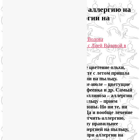
Как облегчить сезонную аллергию на
пыльцу? Йога при аллергии на
растения
Опубликовано
16.03.2014
автором
Лия Волова
Практики для здоровья тела и души с Лией Воловой в
Telegram. Присоединяйтесь!
Google
Только аллергики пережили весеннее цветение ольхи,
березы, тополя и орешника, как вместе с летом пришла
очередная вспышка сезонной аллергии на пыльцу.
Главные мучители аллергиков в июне-июле – цветущие
луговые злаки: рожь, пшеница, тимофеевка и др. Самый
распространенный способ лечения поллиноза – аллергии
на растения, а точнее аллергии на пыльцу – прием
антигистаминных препаратов и кромоны. Но ни те, ни
другие, собственно, ничего не лечат. Да и вообще лечение
поллиноза сводится к попыткам облегчить аллергию,
временно снять ее симптомы. Поэтому правильнее
говорить об управлении сезонной аллергией на пыльцу,
нежели о лечении поллиноза. И йога при аллергии на