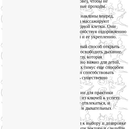
особенно в Ширшасане (Стойка на голове), чтобы не
создавать излишнего давления на носовые проходы.
Делайте больше поз в положении стоя: наклоны вперед,
прогибы назад, скрутки – все эти асаны массажируют
различные участки позвоночника и грудной клетки. Они
также улучшают состояние легких, способствуя оздоровлению
функционирования иммунной системы и ее укреплению.
Поза Рыбы
– это еще один замечательный способ открыть
грудную клетку, легкие и горло, чтобы освободить дыхание.
Эта поза стимулирует вилочковую железу, которая
расположена под грудиной. Это особенно важно для детей,
страдающих аллергией, поскольку у них тимус еще способен
регулировать лимфатическую систему и способствовать
созданию иммунитета (эта способность существенно
снижается после полового созревания).
И обязательно побеспокойтесь о создании для практики
соответствующей атмосферы. Это один из ключей к успеху.
Выберите тихое место, где вы не будете отвлекаться, и
сосредоточьте свое внимание на асанах и дыхательных
упражнениях.
Ну и, конечно, нужно серьезно подойти к выбору и дозировке
фармакологических препаратов. Посетите доктора и следуйте