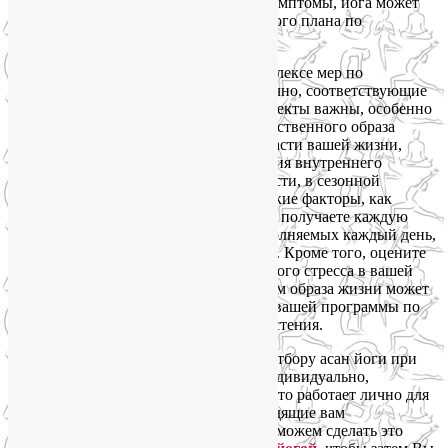
облегчить аллергию и уменьшить ее симптомы, йога может
быть существенной частью эффективного плана по
управлению аллергией.
Первостепенной составляющей в комплексе мер по
управлению аллергией являются, конечно, соответствующие
асаны йоги, или позы. Но и другие аспекты важны, особенно
образ жизни. Непредвзятый анализ собственного образа
жизни поможет вам определить те области вашей жизни,
которые могут быть причиной состояния внутреннего
дисбаланса, проявляющегося, в частности, в сезонной
аллергии на пыльцу. Посмотрите на такие факторы, как
количество и качество сна, который вы получаете каждую
ночь, на количество упражнений, выполняемых каждый день,
и, конечно, на пищу, которую вы едите. Кроме того, оцените
объем эмоционального и\или физического стресса в вашей
жизни. Сочетание асан с оздоровлением образа жизни может
значительно повысить эффективность вашей программы по
управлению сезонной аллергией на растения.
Существуют общие рекомендации по отбору асан йоги при
аллергии, но их нужно проработать индивидуально,
поэкспериментировать и посмотреть, что работает лично для
вас, а что нет, выбрать наиболее подходящие вам
модификации той или иной позы. Мы можем сделать это