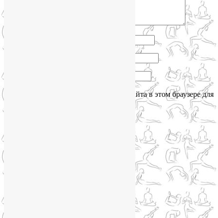
Имя
*
Email
*
Сайт
Сохранить моё имя, email и адрес сайта в этом браузере для
последующих моих комментариев.
Сайт работает на WordPress
Phone
Telegram
WhatsApp
WhatsApp
+79250568266
Phone
+79250568266
Telegram
@Liya_Volova