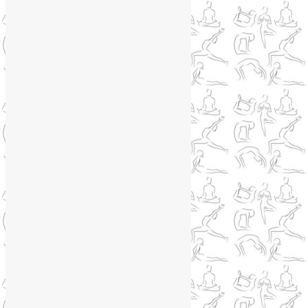
Сайт работает на WordPress
Phone
Telegram
WhatsApp
WhatsApp
+79250568266
Phone
+79250568266
Telegram
@Liya_Volova