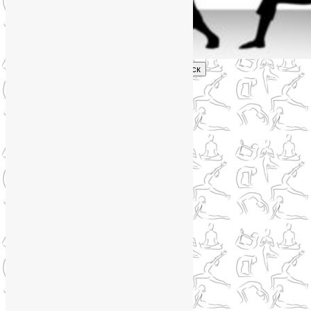
Поиск
Главное меню
Обо мне
О блоге
YogaLiya
Сотрудничество
Карта сайта
Партнеры
Группы SmartYoga
Нейрографика
Супервизор НейроГрафики
Отзывы
Стоимость
Навигация по записям
←
Предыдущая
Следующая
→