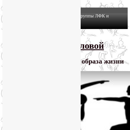
X
Йогатерапия в Москве: приглашаем в группы ЛФК и
оздоровительной йоги на Соколе!
Узнать подробнее
Перейти к основному содержимому
SmartYoga Лии Воловой
Практики для здорового образа жизни