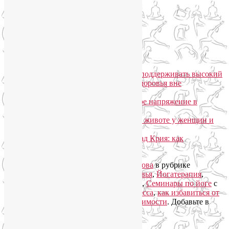
Подписаться письмом
Похожие записи:
Лекция «Как немедикаментозно поддерживать высокий
уровень гормонов молодости и здоровья вне
зависимости от возраста?»
Йога от стресса: как снять нервное напряжение в
домашних условиях?
Как убрать висцеральный жир на животе у женщин и
мужчин?
Медитация при бессоннице Шабад Крия: как
расслабиться и уснуть?
Запись опубликована автором
Лия Волова
в рубрике
Здоровый образ жизни
,
Йога для здоровья
,
Йогатерапия
,
Лекции о здоровье
,
Медитация
,
Мудры
,
Семинары по йоге
с
метками
йога от депресии
,
йога от стресса
,
как избавиться от
метеозависимости
,
лечение метеозависимости
. Добавьте в
закладки
постоянную ссылку
.