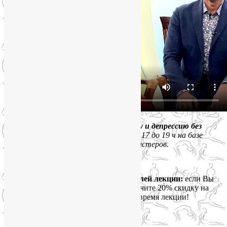
Лекция
«Как победить стресс, тревогу и депрессию без
лекарств и психотерапии»
пройдет с 17 до 19 ч на базе
«Мастерславля» — Детского города мастеров.
Стоимость — 800 р.
Дополнительный бонус для посетителей лекции:
если Вы
придете в детьми старше 7 лет, то получите 20% скидку на
посещение ребенком Мастерславля во время лекции!
Как добраться: