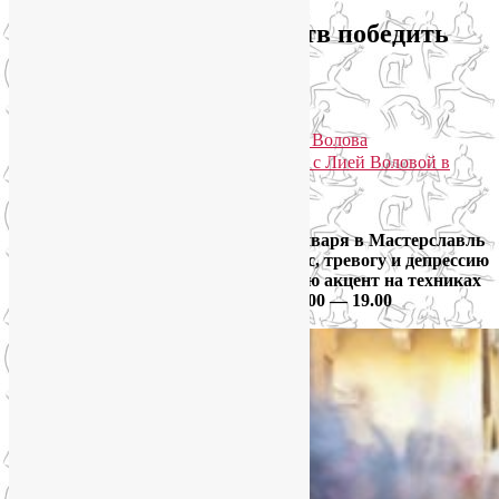
Лекция «Как без лекарств победить
стресс, депрессию и
метеозависимость»
Опубликовано
16.01.2019
автором
Лия Волова
Практики для здоровья тела и души с Лией Воловой в
Telegram. Присоединяйтесь!
Google
Друзья, приглашаю во вторник 22 января в Мастерславль
на свою лекцию «Как победить стресс, тревогу и депрессию
без лекарств и психотерапии». Сделаю акцент на техниках
избавления от метеозависимости! 17.00 — 19.00