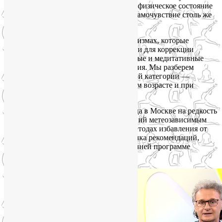
управлять. А поскольку психическое и физическое состояние
неразрывно связаны, то и физическое самочувствие столь же
подвластно нашему управлению.
На этой лекции я расскажу о тех механизмах, которые
существуют в современной йогатерапии для коррекции
настроения и самочувствия: дыхательные и медитативные
техники, мудры, физические упражнения. Мы разберем
несколько конкретных техник из каждой категории —
простых и доступных человеку в любом возрасте и при
любом физическом состоянии.
Поскольку в этом году январская погода в Москве на редкость
нестабильна и приносит много страданий метеозависимым
людям, сделаю отдельный акцент на методах избавления от
метеозависимости. Вот небольшая толика рекомендаций,
которой я поделилась 18 января в утренней программе
«Настроение» на ТВЦ.