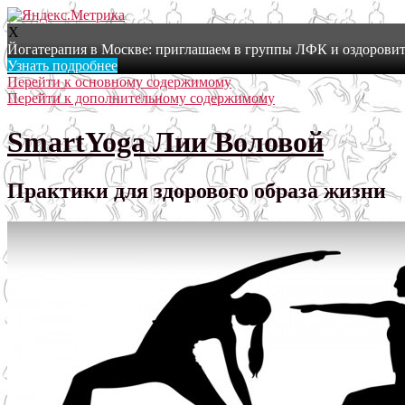
X
Йогатерапия в Москве: приглашаем в группы ЛФК и оздоровит
Узнать подробнее
Перейти к основному содержимому
Перейти к дополнительному содержимому
SmartYoga Лии Воловой
Практики для здорового образа жизни