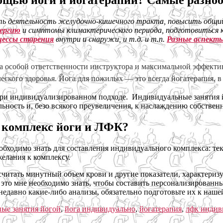
ощью йоги и йогатерапии? Самые разноо
ть деятельность желудочно-кишечного тракта, повысить общий 
лергию
и симптомы климактерического периода, подготовиться к 
цессы старения
внутри и снаружи, и т.д. и т.п.
Разные аспекты
а особой ответственности инструктора и максимальной эффекти
ческого здоровья. Йога для пожилых — это всегда йогатерапия, 
при индивидуализированном подходе. Индивидуальные занятия й
альность и, безо всякого преувеличения, к наслаждению собствен
 комплекс йоги и ЛФК?
обходимо знать для составления индивидуального комплекса: тек
елания к комплексу.
ссчитать минутный объем крови и другие показатели, характери
е это мне необходимо знать, чтобы составить персонализирован
недавно какие-либо анализы, обязательно подготовьте их к наше
ые занятия йогой
,
йога индивидуально
,
йогатерапия
,
лфк индив