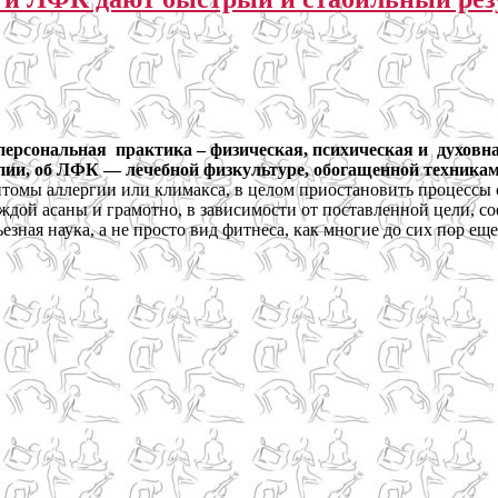
, персональная практика – физическая, психическая и духовн
рапии, об ЛФК — лечебной физкультуре, обогащенной техника
птомы аллергии или климакса, в целом приостановить процессы 
дой асаны и грамотно, в зависимости от поставленной цели, с
зная наука, а не просто вид фитнеса, как многие до сих пор ещ