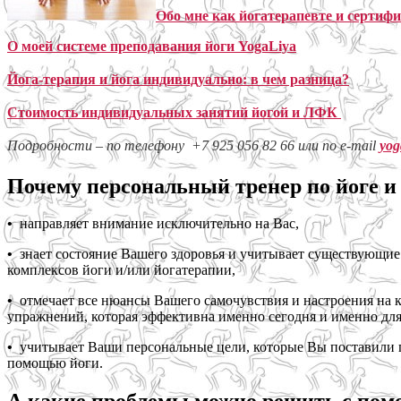
Обо мне как йогатерапевте и сертиф
О моей системе преподавания йоги YogaLiya
Йога-терапия и йога индивидуально: в чем разница?
Стоимость индивидуальных занятий йогой и ЛФК
Подробности – по телефону +7 925 056 82 66 или по e-mail
yog
Почему персональный тренер по йоге и
•
направляет внимание исключительно на Вас,
•
знает состояние Вашего здоровья и учитывает существующие 
комплексов йоги и/или йогатерапии,
•
отмечает все нюансы Вашего самочувствия и настроения на к
упражнений, которая эффективна именно сегодня и именно для
•
учитывает Ваши персональные цели, которые Вы поставили пе
помощью йоги.