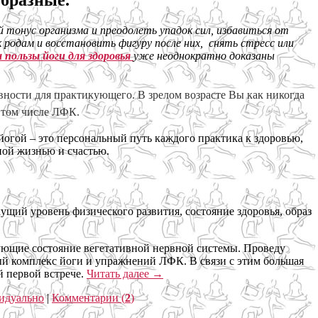
бразные.
тонус организма и преодолеть упадок сил, избавиться от
родам и восстановить фигуру после них, снять стресс или
 пользы йоги для здоровья
уже неоднократно доказаны
вности для практикующего. В зрелом возрасте Вы как никогда
в том числе ЛФК.
огой – это персональный путь каждого практика к здоровью,
ной жизнью и счастью.
ущий уровень физического развития, состояние здоровья, образ
зующие состояние вегетативной нервной системы. Проведу
ный комплекс йоги и упражнений ЛФК. В связи с этим большая
й первой встрече.
Читать далее
→
идуально
|
Комментарии (
2
)