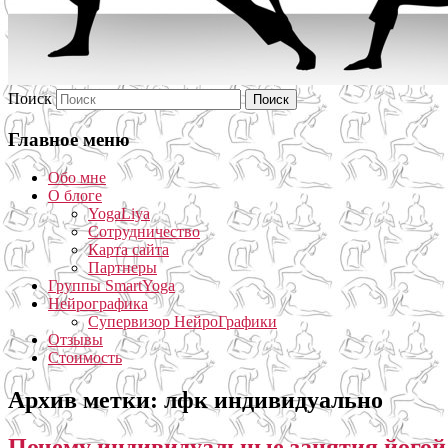
Поиск
Главное меню
Обо мне
О блоге
YogaLiya
Сотрудничество
Карта сайта
Партнеры
Группы SmartYoga
Нейрографика
Супервизор НейроГрафики
Отзывы
Стоимость
Архив метки:
лфк индивидуально
Почему индивидуальные занятия йогой