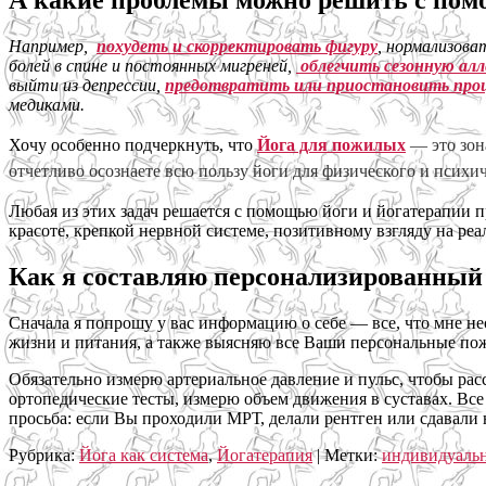
А какие проблемы можно решить с пом
Например,
похудеть и скорректировать фигуру
, нормализова
болей в спине и постоянных мигреней,
облегчить сезонную ал
выйти из депрессии,
предотвратить или приостановить про
медиками.
Хочу особенно подчеркнуть, что
Йога для пожилых
— это зон
отчетливо осознаете всю пользу йоги для физического и психи
Любая из этих задач решается с помощью йоги и йогатерапии 
красоте, крепкой нервной системе, позитивному взгляду на ре
Как я составляю персонализированный
Сначала я попрошу у вас информацию о себе — все, что мне не
жизни и питания, а также выясняю все Ваши персональные пож
Обязательно измерю артериальное давление и пульс, чтобы ра
ортопедические тесты, измерю объем движения в суставах. Вс
просьба: если Вы проходили МРТ, делали рентген или сдавали 
Рубрика:
Йога как система
,
Йогатерапия
|
Метки:
индивидуальн