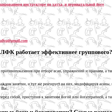
ицированном инструкторе по хатха- и перинатальной йоге
aliya@gmail.com
 ЛФК работает эффективнее группового?
противопоказания при отборе асан, упражнений и пранаям, а т
аждом занятии, и тут же реагирует на них, модифицируя асаны,
 Вас,
ред собой, приступив к занятиям йогой или йогатерапией, а т