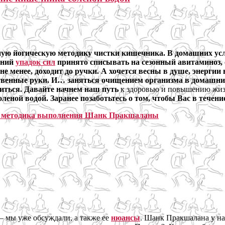
ую йогическую методику чистки кишечника. В домашних усл
нни
й
упадок сил
принято списывать на сезонный авитаминоз, 
е менее, доходит до ручки. А хочется весны в душе, энергии
ственные руки. И… заняться очищением организма в домашни
диться. Давайте начнем наш путь
к здоровью и повышению жиз
ой водой. Заранее позаботьтесь о том, чтобы Вас в течение 
й: методика выполнения Шанк Пракшаланы
– мы уже обсуждали, а также ее
нюансы
. Шанк Пракшалана у на