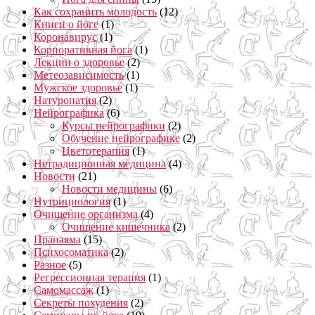
Как сохранить молодость
(12)
Книги о йоге
(1)
Коронавирус
(1)
Корпоративная йога
(1)
Лекции о здоровье
(2)
Метеозависимость
(1)
Мужское здоровье
(1)
Натуропатия
(2)
Нейрографика
(6)
Курсы нейрографики
(2)
Обучение нейрографике
(2)
Цветотерапия
(1)
Нетрадиционная медицина
(4)
Новости
(21)
Новости медицины
(6)
Нутрициология
(1)
Очищение организма
(4)
Очищение кишечника
(2)
Пранаяма
(15)
Психосоматика
(2)
Разное
(5)
Регрессионная терапия
(1)
Самомассаж
(1)
Секреты похудения
(2)