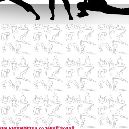
ие кишечника соленой водой