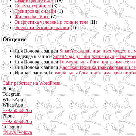
Семинары по йоге
(19)
Советы туристам
(3)
Тренировки онлайн
(1)
Философия йоги
(7)
Энергетика человека и тонкие тела
(11)
Энергетические практики
(1)
Общение
Лия Волова
к записи
SmartYoga для лица: преимущества 
Надежда
к записи
SmartYoga для лица: преимущества мое
Лия Волова
к записи
Гормональная йога при климаксе и н
Лия Волова
к записи
Даосская техника трансформации се
Ирина
к записи
Гормональная йога при климаксе и не то
Сайт работает на WordPress
Phone
Telegram
WhatsApp
WhatsApp
+79250568266
Phone
+79250568266
Telegram
@Liya_Volova