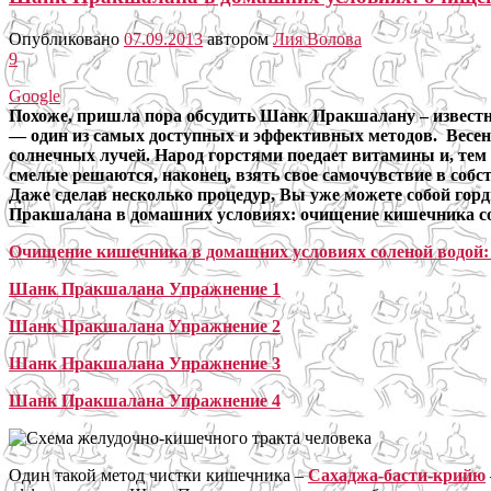
Опубликовано
07.09.2013
автором
Лия Волова
9
Google
Похоже, пришла пора обсудить Шанк Пракшалану – известн
— один из самых доступных и эффективных методов. Весе
солнечных лучей. Народ горстями поедает витамины и, тем н
смелые решаются, наконец, взять свое самочувствие в соб
Даже сделав несколько процедур, Вы уже можете собой гор
Пракшалана в домашних условиях: очищение кишечника солен
Очищение кишечника в домашних условиях соленой водо
Шанк Пракшалана Упражнение 1
Шанк Пракшалана Упражнение 2
Шанк Пракшалана Упражнение 3
Шанк Пракшалана Упражнение 4
Один такой метод чистки кишечника –
Сахаджа-басти-крийю