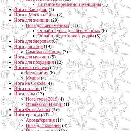
Питание беременной женщины
(1)
Йога в Завидово
(1)
Йога в Москва-Сити
(2)
Йога для женщин
(29)
Йога для беременных
(11)
Онлайн курсы для беременных
(6)
Онлайн подготовка к родам
(5)
Йога для здоровья
(67)
Йога для лица
(19)
Самомассаж лица
(3)
Йога для мужчин
(5)
Йога для похудения
(12)
Йога как система
(27)
Медитация
(6)
Мудры
(4)
Йога на Соколе
(4)
Йога онлайн
(1)
Йога туры
(13)
Йога туры 2019
(4)
Отзывы об Индии
(1)
Йога Фото Асаны
(3)
Йогатерапия
(83)
Ароматерапия
(1)
Йога для коленей
(3)
Йога для спины
(15)