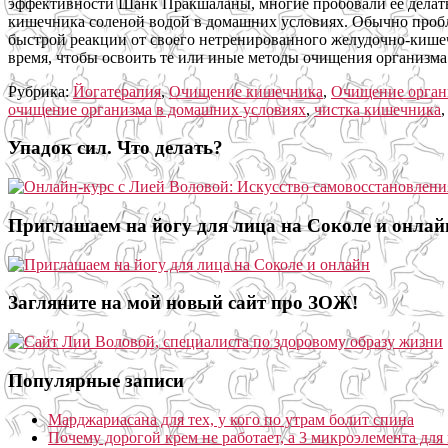
эффективности Шанк Пракшаланы, многие пробовали ее делать
кишечника соленой водой в домашних условиях. Обычно пробле
быстрой реакции от своего нетренированного желудочно-кише
время, чтобы освоить те или иные методы очищения организма
Рубрика:
Йогатерапия
,
Очищение кишечника
,
Очищение орган
очищение организма в домашних условиях
,
чистка кишечника
Упадок сил. Что делать?
Приглашаем на йогу для лица на Соколе и онлай
Загляните на мой новый сайт про ЗОЖ!
Популярные записи
Марджариасана для тех, у кого по утрам болит спина
Почему дорогой крем не работает, а 3 микроэлемента для 