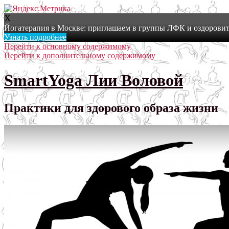
X
Йогатерапия в Москве: приглашаем в группы ЛФК и оздоровит
Узнать подробнее
Перейти к основному содержимому
Перейти к дополнительному содержимому
SmartYoga Лии Воловой
Практики для здорового образа жизни