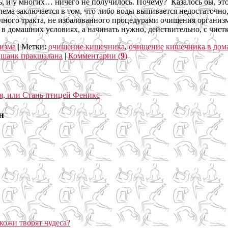
, и у многих… ничего не получилось. Почему? Казалось бы, эт
ма заключается в том, что либо воды выпивается недостаточно,
чного тракта, не избалованного процедурами очищения органи
 в домашних условиях, а начинать нужно, действительно, с чис
изма
|
Метки:
очищение кишечника
,
очищение кишечника в дом
,
шанк пракшалана
|
Комментарии (
9
)
н
кожи творят чудеса?