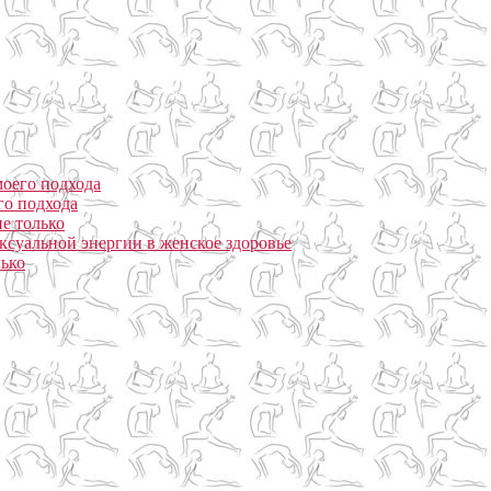
моего подхода
го подхода
е только
ксуальной энергии в женское здоровье
лько