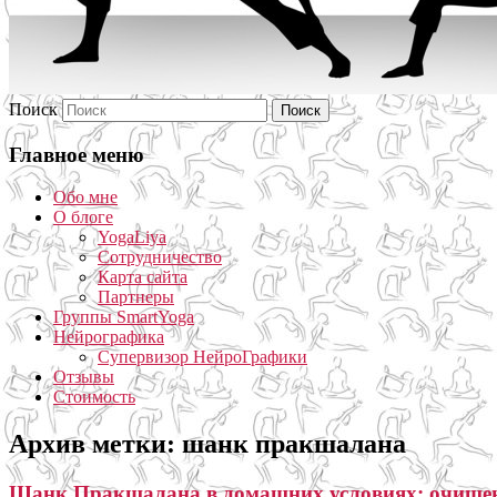
Поиск
Главное меню
Обо мне
О блоге
YogaLiya
Сотрудничество
Карта сайта
Партнеры
Группы SmartYoga
Нейрографика
Супервизор НейроГрафики
Отзывы
Стоимость
Архив метки:
шанк пракшалана
Шанк Пракшалана в домашних условиях: очищен