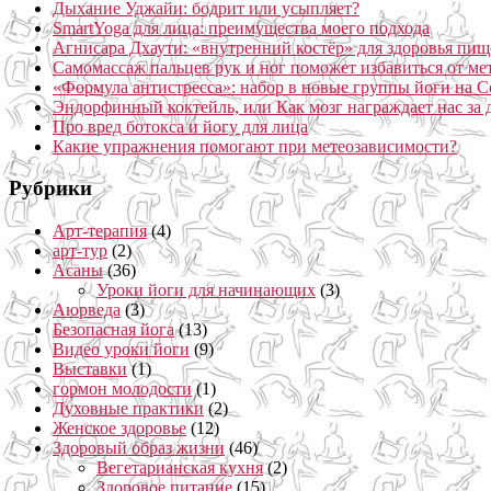
Дыхание Уджайи: бодрит или усыпляет?
SmartYoga для лица: преимущества моего подхода
Агнисара Дхаути: «внутренний костёр» для здоровья пищ
Самомассаж пальцев рук и ног поможет избавиться от ме
«Формула антистресса»: набор в новые группы йоги на С
Эндорфинный коктейль, или Как мозг награждает нас за
Про вред ботокса и йогу для лица
Какие упражнения помогают при метеозависимости?
Рубрики
Арт-терапия
(4)
арт-тур
(2)
Асаны
(36)
Уроки йоги для начинающих
(3)
Аюрведа
(3)
Безопасная йога
(13)
Видео уроки йоги
(9)
Выставки
(1)
гормон молодости
(1)
Духовные практики
(2)
Женское здоровье
(12)
Здоровый образ жизни
(46)
Вегетарианская кухня
(2)
Здоровое питание
(15)