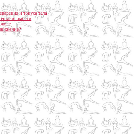
еварения и тонуса тела
теозависимости
околе
 движение?