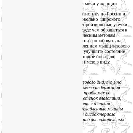
тоже нуждаются в лечении недержании мочи у женщин.
Мне не удалось найти аналогичную статистику по России и
СНГ, но редкая женщина после 40 из довольно широкого
круга моего общения не жалуется на непроизвольные утечки
мочи. Мне кажется очевидным, что прежде чем обращаться к
медикаментозным и тем более хирургическим методам
лечения недержания мочи у женщин, стоит опробовать на
себе возможности йоги, заняться укреплением мышц тазового
дна, снять повышенную тревожность и улучшить состояние
здоровья в целом. Почитайте статью о пользе йоги для
женского здоровья, и вы поймете, что я имею в виду.
____________________________
Что же касается укрепления мышц тазового дна, то это
необходимо не только в лечении стрессового недержания
мочи у женщин, но и при многих других проблемах со
здоровьем, в частности, при опущении стенок влагалища,
матки, мочевого пузыря. Нередко случается и такая
неприятность, как недержание кала. Ослабленные мышцы
тазового дна являются одной из причин дисбактериоза
влагалища и способствуют возникновению воспалительных
заболеваний влагалища.