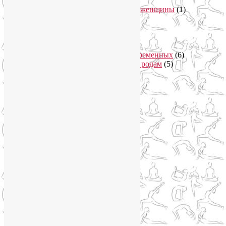
Здоровое питание
(15)
Питание беременной женщины
(1)
Йога в Завидово
(1)
Йога в Москва-Сити
(2)
Йога для женщин
(29)
Йога для беременных
(11)
Онлайн курсы для беременных
(6)
Онлайн подготовка к родам
(5)
Йога для здоровья
(67)
Йога для лица
(19)
Самомассаж лица
(3)
Йога для мужчин
(5)
Йога для похудения
(12)
Йога как система
(27)
Медитация
(6)
Мудры
(4)
Йога на Соколе
(4)
Йога онлайн
(1)
Йога туры
(13)
Йога туры 2019
(4)
Отзывы об Индии
(1)
Йога Фото Асаны
(3)
Йогатерапия
(83)
Ароматерапия
(1)
Йога для коленей
(3)