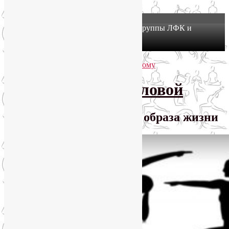
X
Йогатерапия в Москве: приглашаем в группы ЛФК и
оздоровительной йоги на Соколе!
Узнать подробнее
Перейти к основному содержимому
Перейти к дополнительному содержимому
SmartYoga Лии Воловой
Практики для здорового образа жизни