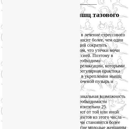
____________________________
Йога для укрепления мышц тазового
дна
Доктор Хуан и ее коллеги считают, что в лечение стрессового
недержания мочи у женщин йога привносит более, чем один
дополнительный механизм, позволяющий сократить
непроизвольные утечки мочи. Дело в том, что утечки мочи
часто связаны с тревожностью и депрессией. Поэтому в
лечении недержания мочи у женщин необходимо
задействовать и медитации, и техники релаксации, которыми
славится система йоги. А главное, что регулярная практика
йоги может заметно помочь женщинам в укреплении мышц
тазового дна, которые поддерживают мочевой пузырь и
защищают от утечек мочи.
Доктор Хуан говорит, что йога – это уникальная возможность
для женщин, которые осведомлены о необходимости
укрепления мышц тазового дна. Приблизительно 25
миллионов взрослых в Америке страдают от той или иной
форме от недержания мочи. До 80 процентов из этого числа –
женщины. Непроизвольные утечки мочи становится более
распространенным с возрастом, но многие молодые женщины