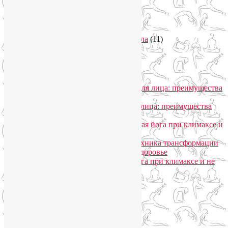
Семинары по йоге
(19)
Советы туристам
(3)
Тренировки онлайн
(1)
Философия йоги
(7)
Энергетика человека и тонкие тела
(11)
Энергетические практики
(1)
Общение
Лия Волова
к записи
SmartYoga для лица: преимущества
моего подхода
Надежда
к записи
SmartYoga для лица: преимущества
моего подхода
Лия Волова
к записи
Гормональная йога при климаксе и
не только
Лия Волова
к записи
Даосская техника трансформации
сексуальной энергии в женское здоровье
Ирина
к записи
Гормональная йога при климаксе и не
только
Сайт работает на WordPress
Phone
Telegram
WhatsApp
WhatsApp