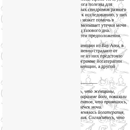
ни у кого не вызывает сомнения, что йога полезна для
улучшения метаболизма и снятия болевых синдромов разного
происхождения. Когда они приступали к исследованию, у них
уже были основания полагать, что йога может помочь в
лечении недержания мочи у женщин, уменьшает утечки мочи
и позволяет добиться укрепления мышц тазового дна.
Результаты исследования подтвердили эти предположения.
Доктор Хуан и ее коллеги набрали 20 женщин из Bay Area, в
возрасте 40 лет и старше, которые ежедневно страдают от
стрессового недержания мочи. Половине из них предстояло
принять участие в шестинедельной программе йогатерапии
как части лечения недержания мочи у женщин, а другой
половине йогу не прописали.
____________________________
По окончании эксперимента выяснилось, что женщины,
которые занимались по специальной программе йоги, показали
общее улучшение состояния на 70 процентов, что проявилось,
прежде всего, в снижении частоты утечек мочи.
Контрольная группа, к которой не применялась йогатерапия,
показала только 13 процентов улучшения. Согласитесь, что
эти данные впечатляют!