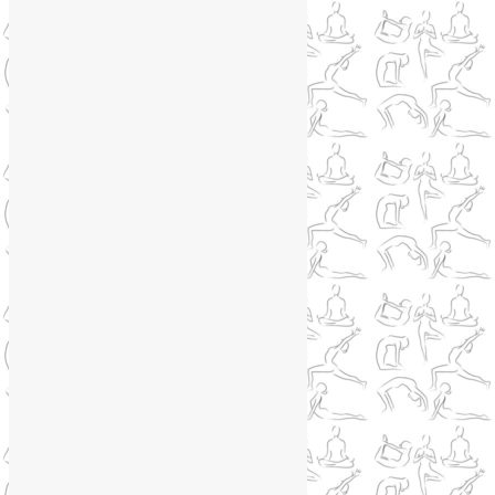
+79250568266
Phone
+79250568266
Telegram
@Liya_Volova