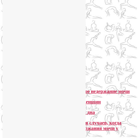
Стрессовое недержание мочи
Йога в лечении недержания мочи у женщин
Йога для укрепления мышц тазового дна
Мои рекомендации практике йоги для случаев, когда
необходимо лечение стрессового недержания мочи у
женщин