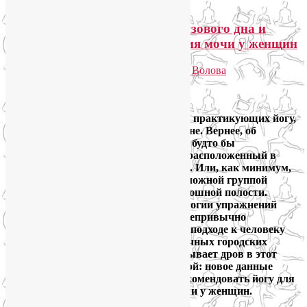
Йога для укрепления мышц тазового дна и
лечения стрессового недержания мочи у женщин
Опубликовано
28.06.2014
автором
Лия Волова
2
Google
Это трудно не заметить: среди людей, практикующих йогу,
все больше разговоров о… тазовом дне. Вернее, об
укреплении мыщц тазового дна. Как будто бы
энергетический центр, традиционно расположенный в
абдоминальной зоне, сместился ниже. Или, как минимум,
разделил свой особенный статус со сложной группой
мышц, поддерживающих органы брюшной полости.
Широкое распространение в гинекологии упражнений
Кегеля тоже способствует тому, что непривычно
холистическая в своем комплексном подходе к человеку
йога прижилась среди материалистичных городских
женщин. И наука постоянно подбрасывает дров в этот
костер повсеместного увлечения йогой: новое данные
американских ученых позволяют рекомендовать йогу для
лечения стрессового недержания мочи у женщин.