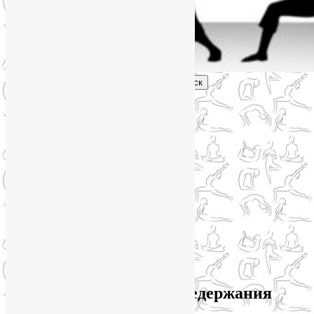
Поиск
Главное меню
Обо мне
О блоге
YogaLiya
Сотрудничество
Карта сайта
Партнеры
Группы SmartYoga
Нейрографика
Супервизор НейроГрафики
Отзывы
Стоимость
Архив метки:
лечение недержания
мочи у женщин