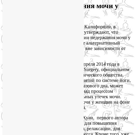
Йога в лечении недержания мочи у
женщин
Исследованием
занимались медики из Калифорнии, в
университете Сан-Франциско. Ученые утверждают, что
хирургического вмешательства в лечении недержания мочи у
женщин можно избежать, и предлагают альтернативный
способ облегчить подобные симптомы, вне зависимости от
причин их возникновения.
Исследование было опубликовано 25 апреля 2014 года в
Female Pelvic Medicine & Reconstructive Surgery, официальном
журнале Американского Урогинекологического общества.
Авторы доказывают, что программа занятий по системе йоги,
направленная на улучшение здоровья тазового дна, может
помочь женщинам получить контроль над процессом
мочеиспускания, избежать непроизвольных утечек мочи.
Эффективность лечения недержания мочи у женщин на фоне
занятий йогой значительно повышается.
По словам доктора медицины Элисон Хуан, первого автора
исследования, йога часто используется для повышения
осознанности, концентрации внимания, релаксации, для
снятия повышенной тревожности и стресса. Кроме того, уже