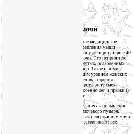
Стрессовое недержание мочи
Так что совсем не удивительно, что новое медицинское
исследование рекомендует йогу для укрепления мышц
тазового дна и лечения недержания мочи у женщин старше 40
лет, которые страдают от недержания мочи. Это неприятное
явление часто возникает на фоне растянутых, ослабленных
или слишком жестких мышц тазового дна. Такое с ними
может случиться в связи с родами, низким уровнем женских
половых гормонов, как результат ожирения, старения
организма или по другим причинам. В результате смех,
кашель, чихание, аэробные нагрузи (особенно бег и прыжки)
вызывают непроизвольные утечки мочи.
Причина утечек мочи в описанных ситуациях – повышение
давления внутри живота и собственно мочевого пузыря.
Такое явление еще называется стрессовым недержанием мочи.
С возрастом проблемы усугубляются и затрагивают все
больше женщин.