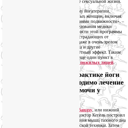
дефекация). Я уже не говорю о качестве сексуальной жизни.
«Мы специально разработали программу йогатерапии,
которая была бы безопасной для пожилых женщин, включая
женщин с незначительными ограничениями подвижности», –
говорит доктор Хуан. В процессе исследования медики
убедились в безопасности и эффективности этой программы
для пожилых женщин, наиболее часто страдающих от
непроизвольных утечек мочи. То есть даже в очень зрелом
возрасте укрепление мышц тазового дна и другие
преимущества занятий йогой дают заметный эффект. Таким
образом, медицинская наука добавила еще один пункт в
систему мотивации для
занятий йогой пожилых людей
.
Мои рекомендации по практике йоги
для случаев, когда необходимо лечение
стрессового недержания мочи у
женщин
Прежде всего, научитесь делать
Мула-бандху
, или нижний
энергетический замок. Я уверена, что доктор Кегель построил
свою систему упражнений для укрепления мышц тазового дна
именно на основе этой древней йогической техники. Затем