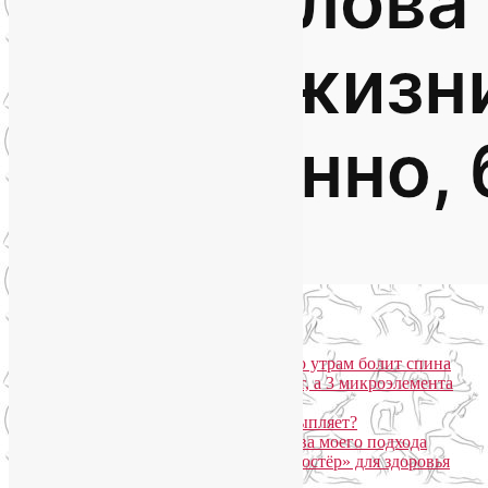
Популярные записи
Марджариасана для тех, у кого по утрам болит спина
Почему дорогой крем не работает, а 3 микроэлемента
для кожи творят чудеса?
Дыхание Уджайи: бодрит или усыпляет?
SmartYoga для лица: преимущества моего подхода
Агнисара Дхаути: «внутренний костёр» для здоровья
пищеварения и тонуса тела