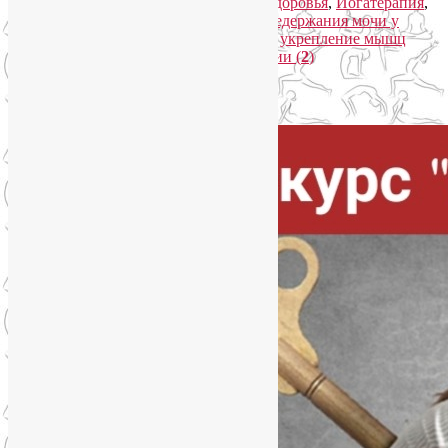
Рубрика:
Женское здоровье
,
Йога для здоровья
,
Йогатерапия
,
Новости медицины
|
Метки:
лечение недержания мочи у
женщин
,
стрессовое недержание мочи
,
укрепление мышц
тазового дна
,
утечка мочи
|
Комментарии (
2
)
Упадок сил. Что делать?