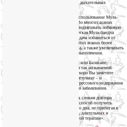
начинайте использовать Мула-бандху в дыхательных
упражнениях и асанах.
Некоторые пранаямы подразумевают использование Мула-
бандхи, как, например,
Капалабхати
. Во многих асанах
необходимо разворачивать таз вперед, подтягивать лобковую
кость и копчик вперед и вверх. Здесь легкая Мула-бандха
образуется сама собой, но если стоит задача избавиться от
непроизвольных утечек мочи, стоит в этих асанах более
активно сокращать мышцы тазового дна, а также увеличивать
количество подобных асан и время их выполнения.
И даже когда отдыхаете в позе Ребенка, или Баласане,
используйте эти моменты для практики так называемой
пульсирующей Мула-бандхи. И очень скоро Вы заметите
укрепление мышц тазового дна, а как результат – и
уменьшение утечек мочи вследствие стрессового недержания
мочи и других видов этого неприятного заболевания.
И еще раз советую всем прислушаться к словам доктора
Элисон Хуан: «Для женщин йога – это способ получить
больше контроля над мышцами тазового дна, не прибегая к
помощи традиционных дорогостоящих, длительных и
интенсивных методов реабилитационной терапии».