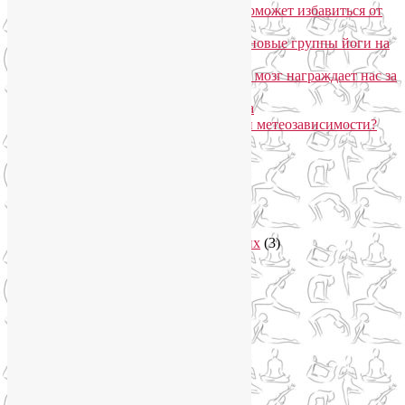
Самомассаж пальцев рук и ног поможет избавиться от
метеозависимости
«Формула антистресса»: набор в новые группы йоги на
Соколе
Эндорфинный коктейль, или Как мозг награждает нас за
движение?
Про вред ботокса и йогу для лица
Какие упражнения помогают при метеозависимости?
Рубрики
Арт-терапия
(4)
арт-тур
(2)
Асаны
(36)
Уроки йоги для начинающих
(3)
Аюрведа
(3)
Безопасная йога
(13)
Видео уроки йоги
(9)
Выставки
(1)
гормон молодости
(1)
Духовные практики
(2)
Женское здоровье
(12)
Здоровый образ жизни
(46)
Вегетарианская кухня
(2)