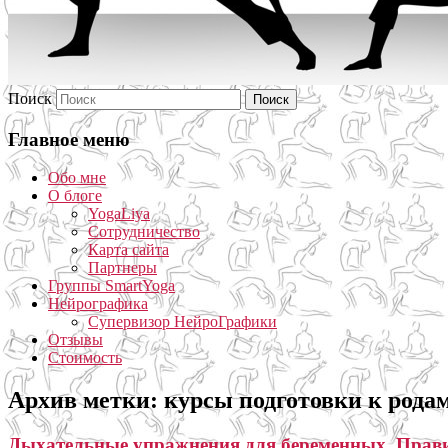
Поиск
Главное меню
Обо мне
О блоге
YogaLiya
Сотрудничество
Карта сайта
Партнеры
Группы SmartYoga
Нейрографика
Супервизор НейроГрафики
Отзывы
Стоимость
Архив метки:
курсы подготовки к рода
Дыхательные упражнения для беременных. Прави