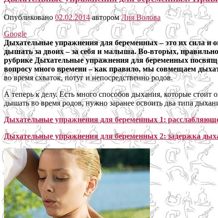
Опубликовано
02.02.2014
автором
Лия Волова
Google
Дыхательные упражнения для беременных – это их сила и о
дышать за двоих – за себя и малыша. Во-вторых, правильн
рубрике Дыхательные упражнения для беременных посвяще
вопросу много времени – как правило, мы совмещаем дыха
во время схваток, потуг и непосредственно родов.
А теперь к делу. Есть много способов дыхания, которые стоит 
дышать во время родов, нужно заранее освоить два типа дыхани
Дыхательные упражнения для беременных 1: расслабляюще
Дыхательные упражнения для беременных 2: задержка дыха