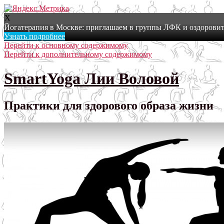
X
Йогатерапия в Москве: приглашаем в группы ЛФК и оздоровит
Узнать подробнее
Перейти к основному содержимому
Перейти к дополнительному содержимому
SmartYoga Лии Воловой
Практики для здорового образа жизни