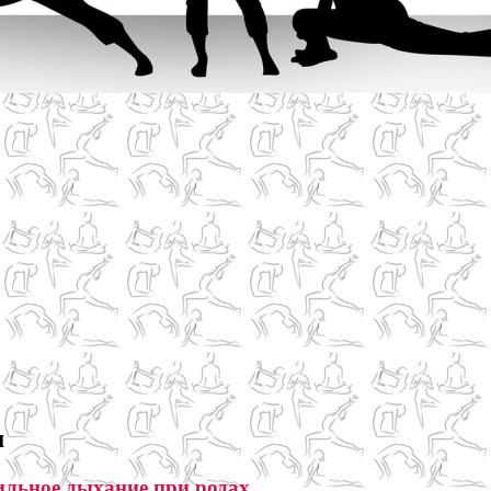
м
льное дыхание при родах