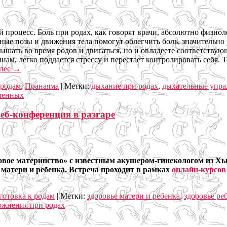
 процесс. Боль при родах, как говорят врачи, абсолютно физиоло
ые позы и движения тела помогут облегчить боль, значительно у
 дышать во время родов и двигаться, но и овладеете соответств
ам, легко поддается стрессу и перестает контролировать себя. 
алее
→
 родам
,
Пранаяма
|
Метки:
дыхание при родах
,
дыхательные упра
менных
веб-конференция в разгаре
овое материнство» с известным акушером-гинекологом из Х
 матери и ребенка. Встреча проходит в рамках
онлайн-курсов
отовка к родам
|
Метки:
здоровье матери и ребенка
,
здоровье реб
ожнения при родах