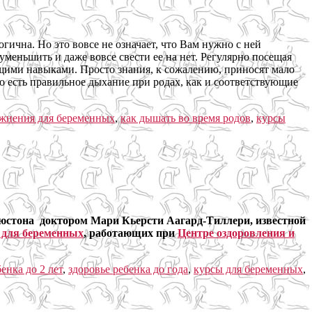
гична. Но это вовсе не означает, что Вам нужно с ней
меньшить и даже вовсе свести ее на нет. Регулярно посещая
ующими навыками. Просто знания, к сожалению, приносят мало
То есть правильное дыхание при родах, как и соответствующие
жнения для беременных
,
как дышать во время родов
,
курсы
ьюстона доктором Мари Кьерсти Аагард-Тиллери, известной
 для беременных
, работающих при
Центре оздоровления и
енка до 2 лет
,
здоровье ребенка до года
,
курсы для беременных
,