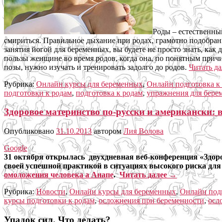
Роды – естественный
смириться. Правильное дыхание при родах, грамотно подобранн
занятия йогой для беременных, вы будете не просто знать, как
пользы женщине во время родов, когда она, по понятным причин
позы, нужно изучать и тренировать задолго до родов.
Читать д
Рубрика:
Онлайн курсы для беременных
,
Онлайн подготовка к
подготовки к родам
,
подготовка к родам
,
упражнения для бере
Здоровое материнство по-русски и американски: 
Опубликовано
31.10.2013
автором
Лия Волова
Google
31 октября открылась двухдневная веб-конференция «Здор
своей успешной практикой в ситуациях высокого риска для
омоложения человека а Анапе
.
Читать далее
→
Рубрика:
Новости
,
Онлайн курсы для беременных
,
Онлайн подг
курсы подготовки к родам
,
осложнения при беременности
,
осл
Упадок сил. Что делать?