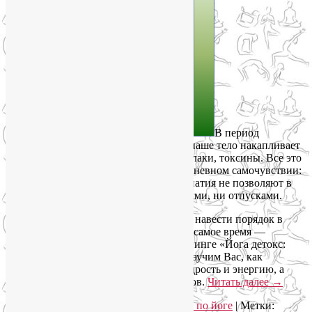
В период
многочисленных зимних праздников наше тело накапливает
не только лишние килограммы, но и шлаки, токсины. Все это
отражается как в зеркале, так и на ежедневном самочувствии:
упадок сил, снижение иммунитета и апатия не позволяют в
полной мере насладиться ни праздниками, ни отпусками.
Так что пришла пора закатать рукава и навести порядок в
собственном организме. Да и похудеть самое время —
подготовить организм к весне! На тренинге «Йога детокс:
программа очищения организма» мы научим Вас, как
избавиться от шлаков, вернуть телу бодрость и энергию, а
психике – устойчивость против стрессов.
Читать далее
→
Рубрика:
Йога для здоровья
,
Семинары по йоге
|
Метки: