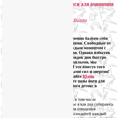
Домашний детокс, или 8 поз йоги для очищения
организма
Опубликовано
02.01.2015
автором
Лия Волова
Ответить
Google
Под Новый год и Рождество мы увлеченно балуем себя
всяческими радостями и удовольствиями. Свободные от
чувства вины, мы наслаждаемся каждым моментом с
близкими людьми, с семьей и друзьями. Однако избыток
еды, алкоголь и безалаберный распорядок дня быстро
делают нас тяжелыми, раздутыми и вялыми, мы
перестаем получать кайф от жизни. И это вместо того
чтобы стартовать в новый год, полными сил и энергии!
Устройте себе домашний детокс: сделайте
Шанк
Пракшалану
и регулярно практикуйте позы йоги для
очищения организма. Устройте себе йога детокс в
домашних условиях!
И начните год с чистого (в буквальном, в том числе
физическом смысле) листа. В этой статье я как раз собираюсь
предложить вам несколько асан йоги для очищения
организма. Наше тело занимается детоксикацией каждый