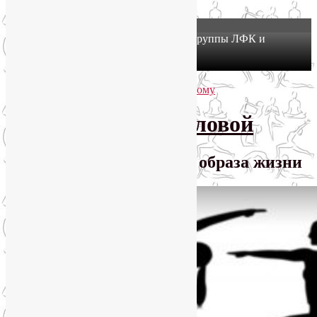
X
Йогатерапия в Москве: приглашаем в группы ЛФК и
оздоровительной йоги на Соколе!
Узнать подробнее
Перейти к основному содержимому
Перейти к дополнительному содержимому
SmartYoga Лии Воловой
Практики для здорового образа жизни