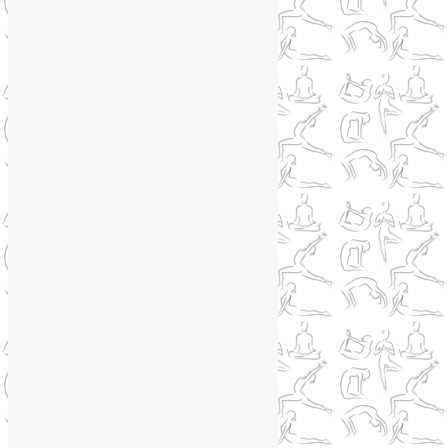
+79250568266
Telegram
@Liya_Volova