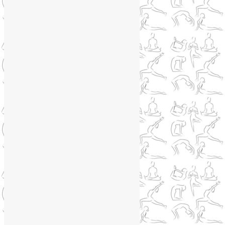
Книги о йоге
(1)
Коронавирус
(1)
Корпоративная йога
(1)
Лекции о здоровье
(2)
Метеозависимость
(1)
Мужское здоровье
(1)
Натуропатия
(2)
Нейрографика
(6)
Курсы нейрографики
(2)
Обучение нейрографике
(2)
Цветотерапия
(1)
Нетрадиционная медицина
(4)
Новости
(21)
Новости медицины
(6)
Нутрициология
(1)
Очищение организма
(4)
Очищение кишечника
(2)
Пранаяма
(15)
Психосоматика
(2)
Разное
(5)
Регрессионная терапия
(1)
Самомассаж
(1)
Секреты похудения
(2)
Семинары по йоге
(19)
Советы туристам
(3)