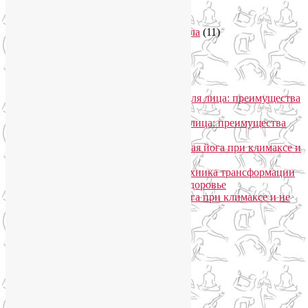
Тренировки онлайн
(1)
Философия йоги
(7)
Энергетика человека и тонкие тела
(11)
Энергетические практики
(1)
Общение
Лия Волова
к записи
SmartYoga для лица: преимущества
моего подхода
Надежда
к записи
SmartYoga для лица: преимущества
моего подхода
Лия Волова
к записи
Гормональная йога при климаксе и
не только
Лия Волова
к записи
Даосская техника трансформации
сексуальной энергии в женское здоровье
Ирина
к записи
Гормональная йога при климаксе и не
только
Сайт работает на WordPress
Phone
Telegram
WhatsApp
WhatsApp
+79250568266
Phone