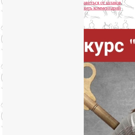
детокс программа
,
йога детокс
,
как избавиться от шлаков
,
программа очищения организма
|
Добавить комментарий
Упадок сил. Что делать?