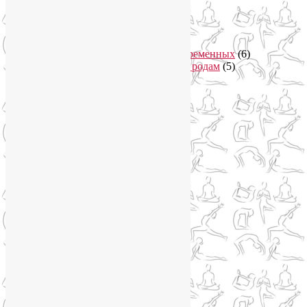
Йога в Завидово
(1)
Йога в Москва-Сити
(2)
Йога для женщин
(29)
Йога для беременных
(11)
Онлайн курсы для беременных
(6)
Онлайн подготовка к родам
(5)
Йога для здоровья
(67)
Йога для лица
(19)
Самомассаж лица
(3)
Йога для мужчин
(5)
Йога для похудения
(12)
Йога как система
(27)
Медитация
(6)
Мудры
(4)
Йога на Соколе
(4)
Йога онлайн
(1)
Йога туры
(13)
Йога туры 2019
(4)
Отзывы об Индии
(1)
Йога Фото Асаны
(3)
Йогатерапия
(83)
Ароматерапия
(1)
Йога для коленей
(3)
Йога для спины
(15)
Как сохранить молодость
(12)