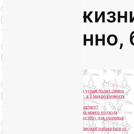
Популярные записи
Марджариасана для тех, у кого по утрам болит спина
Почему дорогой крем не работает, а 3 микроэлемента
для кожи творят чудеса?
Дыхание Уджайи: бодрит или усыпляет?
SmartYoga для лица: преимущества моего подхода
Агнисара Дхаути: «внутренний костёр» для здоровья
пищеварения и тонуса тела
Самомассаж пальцев рук и ног поможет избавиться от
метеозависимости