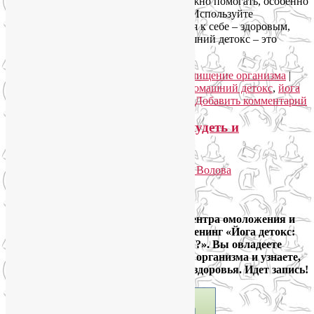
день. Однако время от времени ему нужно помогать, особенно
после праздничных злоупотреблений. Используйте
новогодние каникулы, чтобы вернуться к себе – здоровым,
бодрым, излучающим энергию. Домашний детокс – это
несложно и удобно.
Читать далее
→
Рубрика:
Асаны
,
Йога для здоровья
,
Очищение организма
|
Метки:
детокс в домашних условиях
,
домашний детокс
,
йога
детокс
,
йога для очищения организма
|
Добавить комментарий
Тренинг «Йога детокс: как похудеть и
избавиться от шлаков?»
Опубликовано
18.10.2014
автором
Лия Волова
Ответить
Google
9 и 10 апреля, в «Экозоне», на базе Центра омоложения и
оздоровления человека, состоится тренинг «Йога детокс:
как похудеть и избавиться от шлаков?». Вы овладеете
эффективной программой очищения организма и узнаете,
как похудеть быстро и с пользой для здоровья. Идет запись!