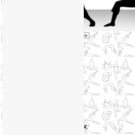
Поиск
Главное меню
Обо мне
О блоге
YogaLiya
Сотрудничество
Карта сайта
Партнеры
Группы SmartYoga
Нейрографика
Супервизор НейроГрафики
Отзывы
Стоимость
Архив метки:
йога детокс