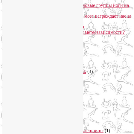
«Формула антистресса»: набор в новые группы йоги на
Соколе
Эндорфинный коктейль, или Как мозг награждает нас за
движение?
Про вред ботокса и йогу для лица
Какие упражнения помогают при метеозависимости?
Рубрики
Арт-терапия
(4)
арт-тур
(2)
Асаны
(36)
Уроки йоги для начинающих
(3)
Аюрведа
(3)
Безопасная йога
(13)
Видео уроки йоги
(9)
Выставки
(1)
гормон молодости
(1)
Духовные практики
(2)
Женское здоровье
(12)
Здоровый образ жизни
(46)
Вегетарианская кухня
(2)
Здоровое питание
(15)
Питание беременной женщины
(1)