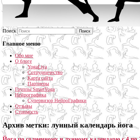
Поиск
Главное меню
Обо мне
О блоге
YogaLiya
Сотрудничество
Карта сайта
Партнеры
Группы SmartYoga
Нейрографика
Супервизор НейроГрафики
Отзывы
Стоимость
Архив метки:
лунный календарь йога
Йога по солнечному и лунному календарю с 4 по 