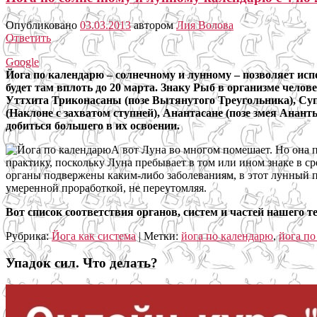
Опубликовано
03.03.2013
автором
Лия Волова
Ответить
Google
Йога по календарю – солнечному и лунному – позволяет исп
будет там вплоть до 20 марта. Знаку Рыб в организме чело
Уттхита Триконасаны (позе Вытянутого Треугольника), Суп
(Наклоне с захватом ступней), Анантасане (позе змея Анант
добиться большего в их освоении.
А вот Луна во многом помешает. Но она п
практику, поскольку Луна пребывает в том или ином знаке в ср
органы подвержены каким-либо заболеваниям, в этот лунный пе
умеренной проработкой, не переутомляя.
Вот список соответствия органов, систем и частей нашего 
Рубрика:
Йога как система
|
Метки:
йога по календарю
,
йога по
Упадок сил. Что делать?