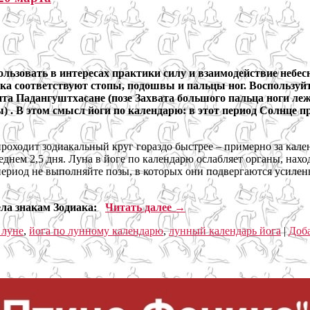
ользовать в интересах практики силу и взаимодействие небес
века соответствуют стопы, подошвы и пальцы ног. Воспользу
та Падангуштхасане (позе Захвата большого пальца ноги леж
ы) . В этом смысл йоги по календарю: в этот период Солнце п
роходит зодиакальный круг гораздо быстрее – примерно за кале
еднем 2,5 дня. Луна в йоге по календарю ослабляет органы, нахо
риод не выполняйте позы, в которых они подвергаются усиленно
тела знакам Зодиака:
Читать далее
→
 луне
,
йога по лунному календарю
,
лунный календарь йога
|
Доб