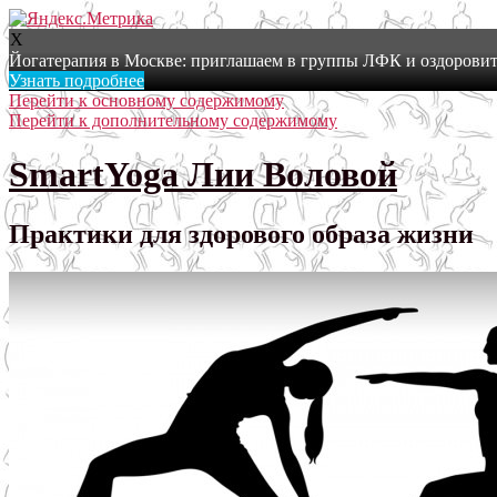
X
Йогатерапия в Москве: приглашаем в группы ЛФК и оздоровит
Узнать подробнее
Перейти к основному содержимому
Перейти к дополнительному содержимому
SmartYoga Лии Воловой
Практики для здорового образа жизни