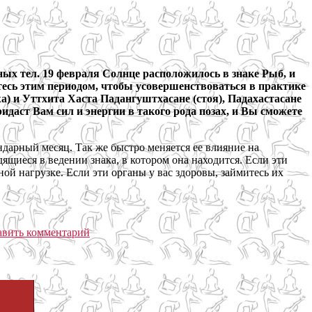
ных тел. 19 февраля Солнце расположилось в знаке Рыб, и
йтесь этим периодом, чтобы усовершенствоваться в практике
а) и Уттхита Хаста Падангуштхасане (стоя), Падахастасане
ридаст Вам сил и энергии в такого рода позах, и Вы сможете
ндарный месяц. Так же быстро меняется ее влияние на
дящиеся в ведении знака, в котором она находится. Если эти
й нагрузке. Если эти органы у вас здоровы, займитесь их
авить комментарий