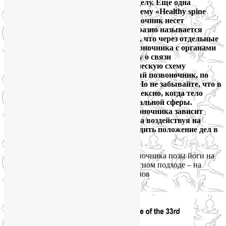
новогодних праздников! И сразу – к делу. Еще одна
интересная и полезная картинка на тему «Healthy spine
brings happy life» – «Здоровый позвоночник несет
счастливую жизнь». Позвоночник образно называется
«столбом жизни». Во-первых, потому, что через отдельные
позвонки осуществляется связь позвоночника с органами
тела и группами органов (см. таблицу о связи
позвоночника с органами и анатомическую схему
позвоночника ниже), так что здоровый позвоночник, по
сути, равноценен здоровью в целом. Но не забывайте, что в
йоге человек рассматривается комплексно, когда тело
неотделимо от духа, разума, эмоциональной сферы.
Поэтому от состояния здоровья позвоночника зависит
благополучие Вашей жизни в целом, а воздействуя на
определенный позвонок, можно наладить положение дел в
той или иной ее сфере.
Особенно полезны для здоровья позвоночника позы йоги на
вытяжение позвоночника, а при грамотном подходе – на
условии строгого соблюдения принципов
травмобезопасности – и скрутки.