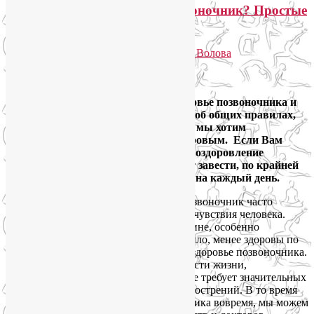
Как сохранить здоровый позвоночник? Простые
советы на каждый день
Опубликовано
23.01.2013
автором
Лия Волова
Ответить
Google
Вдогонку предыдущему посту о здоровье позвоночника и
связанных с ним органов поговорим об общих правилах,
которым необходимо следовать, если мы хотим
поддерживать свой позвоночник здоровым. Если Вам
недостает времени и/или желания на оздоровление
позвоночника с помощью йоги, стоит завести, по крайней
мере, несколько полезных привычек на каждый день.
Здоровый позвоночник часто
неотделим от общего состояния и самочувствия человека.
Люди, которые страдают от болей в спине, особенно
хронических и многолетних, как правило, менее здоровы по
сравнению с теми, кто не жалуется на здоровье позвоночника.
Боль в области спины лишает Вас радости жизни,
продуктивности, энергичности, а также требует значительных
расходов на обезболивание и снятие обострений. В то время
как задумавшись о здоровье позвоночника вовремя, мы можем