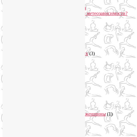
движение?
Про вред ботокса и йогу для лица
Какие упражнения помогают при метеозависимости?
Рубрики
Арт-терапия
(4)
арт-тур
(2)
Асаны
(36)
Уроки йоги для начинающих
(3)
Аюрведа
(3)
Безопасная йога
(13)
Видео уроки йоги
(9)
Выставки
(1)
гормон молодости
(1)
Духовные практики
(2)
Женское здоровье
(12)
Здоровый образ жизни
(46)
Вегетарианская кухня
(2)
Здоровое питание
(15)
Питание беременной женщины
(1)
Йога в Завидово
(1)
Йога в Москва-Сити
(2)
Йога для женщин
(29)
Йога для беременных
(11)