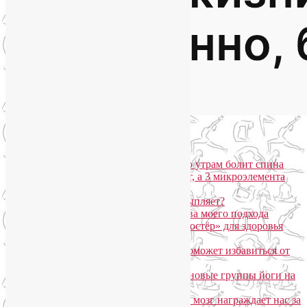
Популярные записи
Марджариасана для тех, у кого по утрам болит спина
Почему дорогой крем не работает, а 3 микроэлемента
для кожи творят чудеса?
Дыхание Уджайи: бодрит или усыпляет?
SmartYoga для лица: преимущества моего подхода
Агнисара Дхаути: «внутренний костёр» для здоровья
пищеварения и тонуса тела
Самомассаж пальцев рук и ног поможет избавиться от
метеозависимости
«Формула антистресса»: набор в новые группы йоги на
Соколе
Эндорфинный коктейль, или Как мозг награждает нас за