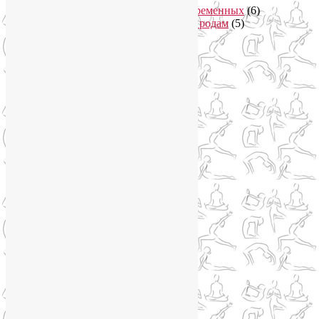
Онлайн курсы для беременных
(6)
Онлайн подготовка к родам
(5)
Йога для здоровья
(67)
Йога для лица
(19)
Самомассаж лица
(3)
Йога для мужчин
(5)
Йога для похудения
(12)
Йога как система
(27)
Медитация
(6)
Мудры
(4)
Йога на Соколе
(4)
Йога онлайн
(1)
Йога туры
(13)
Йога туры 2019
(4)
Отзывы об Индии
(1)
Йога Фото Асаны
(3)
Йогатерапия
(83)
Ароматерапия
(1)
Йога для коленей
(3)
Йога для спины
(15)
Как сохранить молодость
(12)
Книги о йоге
(1)
Коронавирус
(1)
Корпоративная йога
(1)
Лекции о здоровье
(2)