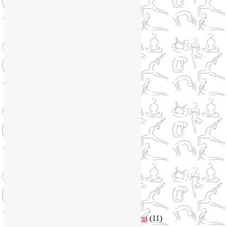
Метеозависимость
(1)
Мужское здоровье
(1)
Натуропатия
(2)
Нейрографика
(6)
Курсы нейрографики
(2)
Обучение нейрографике
(2)
Цветотерапия
(1)
Нетрадиционная медицина
(4)
Новости
(21)
Новости медицины
(6)
Нутрициология
(1)
Очищение организма
(4)
Очищение кишечника
(2)
Пранаяма
(15)
Психосоматика
(2)
Разное
(5)
Регрессионная терапия
(1)
Самомассаж
(1)
Секреты похудения
(2)
Семинары по йоге
(19)
Советы туристам
(3)
Тренировки онлайн
(1)
Философия йоги
(7)
Энергетика человека и тонкие тела
(11)