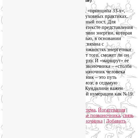
Позвоночник (
spine)
33. Понятие 33 принципов, а особенно, «принципа 33-х»,
имеет большое значение в различных духовных практиках.
Возможно, я сделаю на эту тему отдельный пост. Для
практики йоги это понятие важно в контексте представления
о Кундалини – огненной змее, воплощении энергии, которая
изначально лежит, свернувшись спиралью, в основании
позвоночника. Концепция Кундалини связана с
представлениями о силе и вообще возможностях энергетики
человека, которые напрямую зависят от того, сможет ли он
пробудить змею и поднять энергию кверху. И «маршрут» ее
движения при этом пролегает вдоль позвоночника – «столба
жизни», вплоть до 33-го позвонка (позвоночник человека
состоит из 33–35 позвонков). Позвоночник – это путь
проникновения энергии Кундалини в мозг, в седьмую
теменную чакру. В техниках поднятия Кундалини важен
также позвонок, обозначенный в данной нумерации как №19.
Читать далее
→
Рубрика:
Йога для спины
,
Йога как система
,
Йогатерапия
|
Метки:
здоровый позвоночник
,
здоровье позвоночника
,
связь
позвоночника с органами
,
схема позвоночника
|
Добавить
комментарий