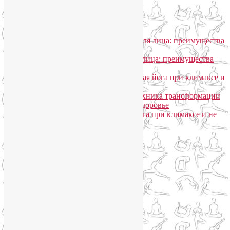
Энергетические практики
(1)
Общение
Лия Волова
к записи
SmartYoga для лица: преимущества
моего подхода
Надежда
к записи
SmartYoga для лица: преимущества
моего подхода
Лия Волова
к записи
Гормональная йога при климаксе и
не только
Лия Волова
к записи
Даосская техника трансформации
сексуальной энергии в женское здоровье
Ирина
к записи
Гормональная йога при климаксе и не
только
Сайт работает на WordPress
Phone
Telegram
WhatsApp
WhatsApp
+79250568266
Phone
+79250568266
Telegram
@Liya_Volova