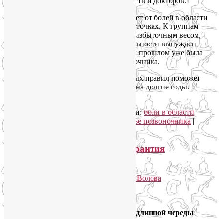
во многом помочь себе сами, без лекарств и докторов.
Тем не менее, 80-90% населения страдает от болей в области
спины – в одной или сразу нескольких точках. К группам
риска относятся, прежде всего, люди с избыточным весом,
курильщики, те, кто в силу вида деятельности вынужден
поднимать тяжести, а также те, у кого в прошлом уже была
травма спины или заболевание позвоночника.
Соблюдение приведенных ниже простых правил поможет
Вам сохранить здоровый позвоночник на долгие годы.
Читать далее
→
Рубрика:
Здоровый образ жизни
|
Метки:
боли в области
спины
,
здоровый позвоночник
,
здоровье позвоночника
|
Добавить комментарий
Здоровый позвоночник как гарантия
счастливой жизни
Опубликовано
17.01.2013
автором
Лия Волова
Ответить
Google
Друзья, рада видеть вас снова, после длинной череды