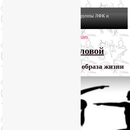
X
Йогатерапия в Москве: приглашаем в группы ЛФК и
оздоровительной йоги на Соколе!
Узнать подробнее
Перейти к основному содержимому
Перейти к дополнительному содержимому
SmartYoga Лии Воловой
Практики для здорового образа жизни