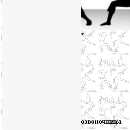
Поиск
Главное меню
Обо мне
О блоге
YogaLiya
Сотрудничество
Карта сайта
Партнеры
Группы SmartYoga
Нейрографика
Супервизор НейроГрафики
Отзывы
Стоимость
Архив метки:
здоровье позвоночника