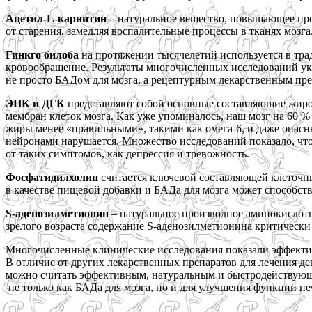
Ацетил-L-карнитин
– натуральное вещество, повышающее про
от старения, замедляя воспалительные процессы в тканях мозга
Гинкго билоба
на протяжении тысячелетий используется в тра
кровообращение. Результаты многочисленных исследований ука
не просто БАДом для мозга, а рецептурным лекарственным пре
ЭПК и ДГК
представляют собой основные составляющие жиров
мембран клеток мозга. Как уже упоминалось, наш мозг на 60 %
жиры менее «правильными», такими как омега-6, и даже опасн
нейронами нарушается. Множество исследований показало, ч
от таких симптомов, как депрессия и тревожность.
Фосфатидилхолин
считается ключевой составляющей клеточны
в качестве пищевой добавки и БАДа для мозга может способст
S-аденозилметионин
– натуральное производное аминокислоты,
зрелого возраста содержание S-аденозилметионина критически 
Многочисленные клинические исследования показали эффектив
В отличие от других лекарственных препаратов для лечения д
можно считать эффективным, натуральным и быстродействующи
не только как БАДа для мозга, но и для улучшения функции пе