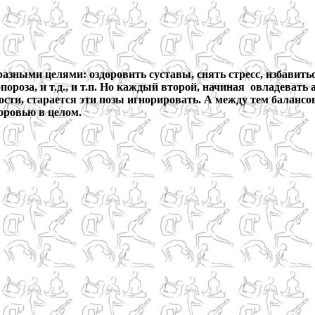
разными целями: оздоровить суставы, снять стресс, избавить
ороза, и т.д., и т.п. Но каждый второй, начиная овладевать а
сти, старается эти позы игнорировать. А между тем баланс
доровью в целом.