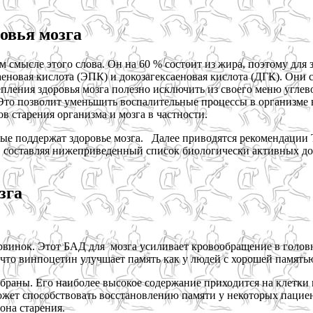
овья мозга
ом смысле этого слова. Он на 60 % состоит из жира, поэтому для
таеновая кислота (ЭПК) и докозагексаеновая кислота (ДГК). Они
епления здоровья мозга полезно исключить из своего меню угле
 Это позволит уменьшить воспалительные процессы в организм
 старения организма и мозга в частности.
е поддержат здоровье мозга. Далее приводятся рекомендации Т
, составляя нижеприведенный список биологически активных д
зга
арвинок. Этот БАД для мозга усиливает кровообращение в голов
что винпоцетин улучшает память как у людей с хорошей памятью, 
браны. Его наиболее высокое содержание приходится на клетки 
ожет способствовать восстановлению памяти у некоторых пацие
она старения.