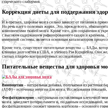
старческого слабоумия.
Коррекция диеты для поддержания здор
И в-третьих, здоровье мозга сильно зависит от питания в прям
Но речь идет о полезных жирах. Это, прежде всего, эйкозапен
компонентами тканей мозга. Кроме того, для сохранения и укр
с высоким содержанием рафинированного сахара и крахмала.
иммунной системы, является основным катализатором процессов
Кроме того, существуют питательные вещества — БАДы, которы
клиники долголетия в США, и ученого Рэя Курцвейла. Они же
слепых плацебо-контролируемых исследований.
Питательные вещества для здоровья мо
Винпоцетин
– натуральная добавка, получаемая из растения б
(АТФ) – источника энергии для мозга. Исследования показали, 
Фосфатидилсерин
– натуральная составляющая клеточной мем
мозга замедляет потерю памяти и, по данным исследований, м
фосфатидилсерин снижает уровень кортизола – основного горм