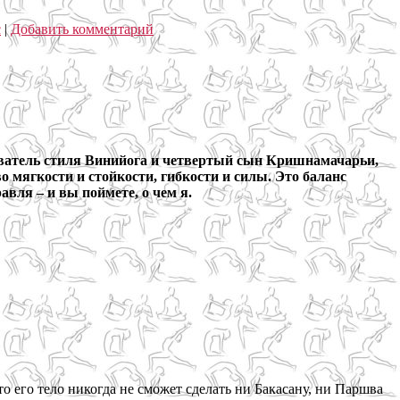
с
|
Добавить комментарий
нователь стиля Винийога и четвертый сын Кришнамачарьи,
о мягкости и стойкости, гибкости и силы. Это баланс
вля – и вы поймете, о чем я.
то его тело никогда не сможет сделать ни Бакасану, ни Паршва