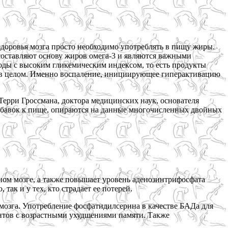
 здоровья мозга просто необходимо употреблять в пищу жиры.
 составляют основу жиров омега-3 и являются важными
воды с высоким гликемическим индексом, то есть продукты
е в целом. Именно воспаление, инициирующее гиперактивацию
ерри Гроссмана, доктора медицинских наук, основателя
обавок к пище, опираются на данные многочисленных двойных
ном мозге, а также повышает уровень аденозинтрифосфата
так и у тех, кто страдает ее потерей.
мозга. Употребление фосфатидилсерина в качестве БАДа для
нтов с возрастными ухудшениями памяти. Также