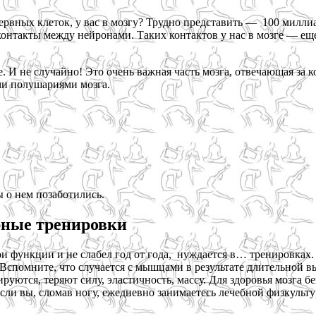
 нервных клеток, у вас в мозгу? Трудно представить — 100 милл
 контакты между нейронами. Таких контактов у нас в мозге — ещ
. И не случайно! Это очень важная часть мозга, отвечающая з
ми полушариями мозга.
ы о нем позаботились.
рные тренировки
 функции и не слабел год от года, нуждается в… тренировках. 
 Вспомните, что случается с мышцами в результате длительной
ются, теряют силу, эластичность, массу. Для здоровья мозга без
если вы, сломав ногу, ежедневно занимаетесь лечебной физкуль