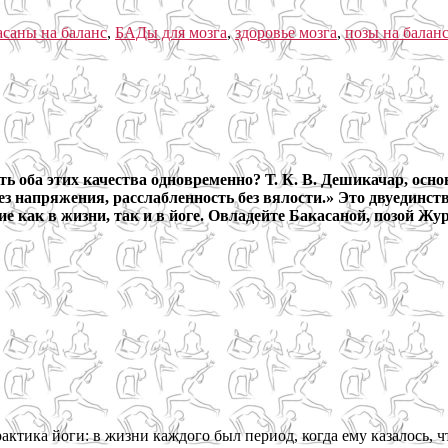
асаны на баланс
,
БАДы для мозга
,
здоровье мозга
,
позы на балан
ть оба этих качества одновременно? Т. К. В. Дешикачар, ос
з напряжения, расслабленность без вялости.» Это двуединств
как в жизни, так и в йоге. Овладейте Бакасаной, позой Жура
ктика йоги: в жизни каждого был период, когда ему казалось, ч