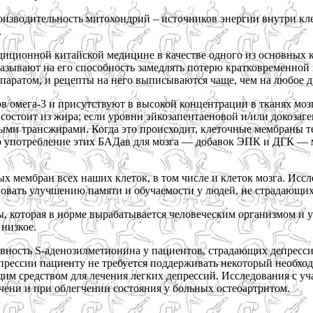
изводительность митохондрий – источников энергии внутри кле
.
диционной китайской медицине в качестве одного из основных к
зывают на его способность замедлять потерю кратковременной 
паратом, и рецепты на него выписываются чаще, чем на любое д
 омега-3 и присутствуют в высокой концентрации в тканях моз
 состоит из жира; если уровни эйкозапентаеновой и/или докозаг
ыми трансжирами. Когда это происходит, клеточные мембраны т
то употребление этих БАДав для мозга — добавок ЭПК и ДГК —
х мембран всех наших клеток, в том числе и клеток мозга. Исс
вовать улучшению памяти и обучаемости у людей, не страдающи
 которая в норме вырабатывается человеческим организмом и у
низкое.
ность S-аденозилметионина у пациентов, страдающих депресси
епрессии пациенту не требуется поддерживать некоторый необхо
м средством для лечения легких депрессий. Исследования с уч
чени и при облегчении состояния у больных остеоартритом.