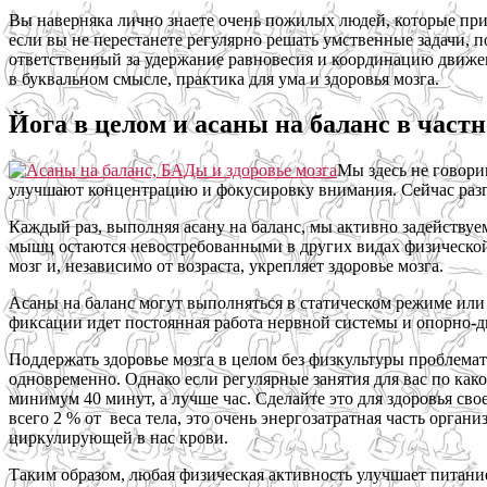
Вы наверняка лично знаете очень пожилых людей, которые при
если вы не перестанете регулярно решать умственные задачи, 
ответственный за удержание равновесия и координацию движен
в буквальном смысле, практика для ума и здоровья мозга.
Йога в целом и асаны на баланс в част
Мы здесь не говори
улучшают концентрацию и фокусировку внимания. Сейчас разг
Каждый раз, выполняя асану на баланс, мы активно задействуе
мышц остаются невостребованными в других видах физической 
мозг и, независимо от возраста, укрепляет здоровье мозга.
Асаны на баланс могут выполняться в статическом режиме или 
фиксации идет постоянная работа нервной системы и опорно-д
Поддержать здоровье мозга в целом без физкультуры проблемат
одновременно. Однако если регулярные занятия для вас по ка
минимум 40 минут, а лучше час. Сделайте это для здоровья сво
всего 2 % от веса тела, это очень энергозатратная часть орган
циркулирующей в нас крови.
Таким образом, любая физическая активность улучшает питание