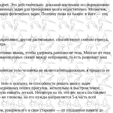
идует. Это действительно доказано научными исследованиями:
твенных задач для тренировки мозга недостаточно. Мозжечок,
их физических задач. Поэтому позы на баланс в йоге — это,
укрепляют, другие растягивают, способствуют снятию стресса,
ера.
сотнями мышц, чтобы удержать равновесие тела. Многие из этих
вания новых связей между нейронами, то есть развивает наш
новесие тело человека не является неподвижным, в процессе ее
тело и психику, ее способности решать много задач
ежедневных пеших прогулок, желательно в быстром темпе,
ю емкость легких. Несмотря на то, что вес мозга составляет
о же глюкозы, на его нужды направляется 5-я часть всей
м, ускоряем его и свое старение — от ухудшения памяти до