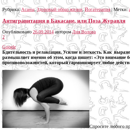
Рубрика:
Асаны
,
Здоровый образ жизни
,
Йогатерапия
|
Метки:
Антигравитация в Бакасане, или Поза Журавля
Опубликовано
26.09.2014
автором
Лия Волова
2
Google
Бдительность и релаксация. Усилие и легкость. Как вырази
размышляет именно об этом, когда пишет: «Это внимание бе
противоположностей, который гармонизирует любое действие 
Спросите любого пра