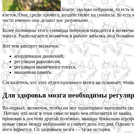
Знаете, сколько нейронов, то есть
клеток. Они, среди прочего, воздействуют на синапсы, то есть
части именно они делают нас разумными.
Более половины этого сонмища нейронов находится в мозжечке
тонуса. Располагается мозжечок в районе затылка, под больши
Вот чем заведует мозжечок:
координация движений,
регуляция равновесия,
регуляция мышечного тонуса,
мышечная память.
Согласитесь, что этот отдел головного мозга заслуживает, чтоб
Для здоровья мозга необходимы регуля
Во-первых, мозжечок, чтобы он мог полноценно выполнять свои
Потому что мозг в этом смысле мало чем отличается от мышц.
прикован к постели другой болезнью, мышцы буквально атрофиру
новые связи между нейронами и слабеет день ото дня. Однако 
ноги вернется. Со здоровьем мозга — та же история.