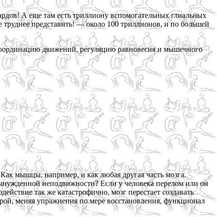
иардов! А еще там есть триллиону вспомогательных глиальных
е труднее представить! — около 100 триллионов, и по большей
а координацию движений, регуляцию равновесия и мышечного
Как мышцы, например, и как любая другая часть мозга.
 вынужденной неподвижности? Если у человека перелом или он
действие так же катастрофично, мозг перестает создавать
турой, меняя упражнения по мере восстановления, функционал