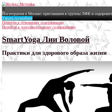
X
Йогатерапия в Москве: приглашаем в группы ЛФК и оздоровит
Узнать подробнее
Перейти к основному содержимому
Перейти к дополнительному содержимому
SmartYoga Лии Воловой
Практики для здорового образа жизни