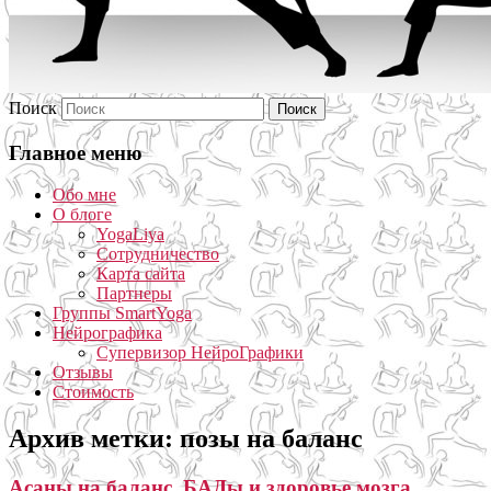
Поиск
Главное меню
Обо мне
О блоге
YogaLiya
Сотрудничество
Карта сайта
Партнеры
Группы SmartYoga
Нейрографика
Супервизор НейроГрафики
Отзывы
Стоимость
Архив метки:
позы на баланс
Асаны на баланс, БАДы и здоровье мозга