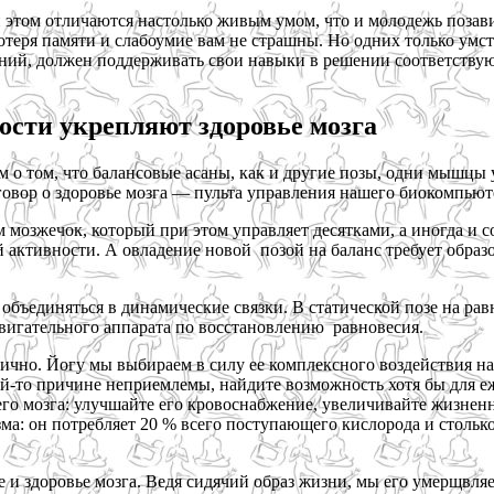
 этом отличаются настолько живым умом, что и молодежь позав
потеря памяти и слабоумие вам не страшны. Но одних только умс
ий, должен поддерживать свои навыки в решении соответствующ
ности укрепляют здоровье мозга
м о том, что балансовые асаны, как и другие позы, одни мышцы 
овор о здоровье мозга — пульта управления нашего биокомпьют
м мозжечок, который при этом управляет десятками, а иногда и 
активности. А овладение новой позой на баланс требует образо
объединяться в динамические связки. В статической позе на рав
вигательного аппарата по восстановлению равновесия.
ично. Йогу мы выбираем в силу ее комплексного воздействия на 
кой-то причине неприемлемы, найдите возможность хотя бы для 
его мозга: улучшайте его кровоснабжение, увеличивайте жизненну
изма: он потребляет 20 % всего поступающего кислорода и стольк
 и здоровье мозга. Ведя сидячий образ жизни, мы его умерщвляе