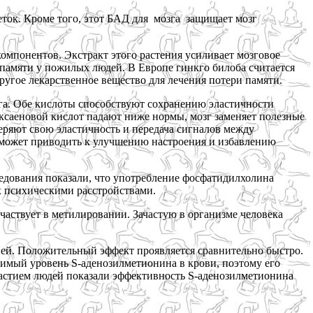
ток. Кроме того, этот БАД для мозга защищает мозг
омпонентов. Экстракт этого растения усиливает мозговое
памяти у пожилых людей. В Европе гинкго билоба считается
ругое лекарственное вещество для лечения потери памяти.
га. Обе кислоты способствуют сохранению эластичности
ексаеновой кислот падают ниже нормы, мозг заменяет полезные
еряют свою эластичность и передача сигналов между
 может приводить к улучшению настроения и избавлению
ледования показали, что употребление фосфатидилхолина
х психическими расстройствами.
частвует в метилировании. Зачастую в организме человека
ей. Положительный эффект проявляется сравнительно быстро.
димый уровень S-аденозилметионина в крови, поэтому его
астием людей показали эффективность S-аденозилметионина