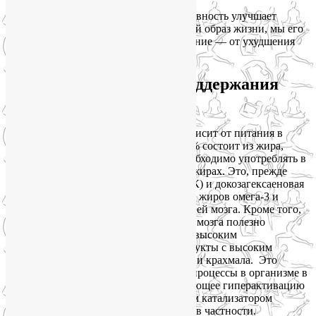
Таким образом, любая физическая активность улучшает
питание и здоровье мозга. Ведя сидячий образ жизни, мы его
умерщвляем, ускоряем его и свое старение — от ухудшения
памяти до старческого слабоумия.
Коррекция диеты для поддержания
здоровья мозга
И в-третьих, здоровье мозга сильно зависит от питания в
прямом смысле этого слова. Он на 60 % состоит из жира,
поэтому для здоровья мозга просто необходимо употреблять в
пищу жиры. Но речь идет о полезных жирах. Это, прежде
всего, эйкозапентаеновая кислота (ЭПК) и докозагексаеновая
кислота (ДГК). Они составляют основу жиров омега-3 и
являются важными компонентами тканей мозга. Кроме того,
для сохранения и укрепления здоровья мозга полезно
исключить из своего меню углеводы с высоким
гликемическим индексом, то есть продукты с высоким
содержанием рафинированного сахара и крахмала. Это
позволит уменьшить воспалительные процессы в организме в
целом. Именно воспаление, инициирующее гиперактивацию
иммунной системы, является основным катализатором
процессов старения организма и мозга в частности.