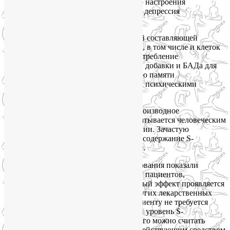
ДГК — может приводить к улучшению настроения
и избавлению от таких симптомов, как депрессия
и тревожность.
Фосфатидилхолин
считается ключевой составляющей
клеточных мембран всех наших клеток, в том числе и клеток
мозга. Исследования показали, что употребление
фосфатидилхолина в качестве пищевой добавки и БАДа для
мозга может способствовать улучшению памяти
и обучаемости у людей, не страдающих психическими
расстройствами.
S-аденозилметионин
– натуральное производное
аминокислоты, которая в норме вырабатывается человеческим
организмом и участвует в метилировании. Зачастую
в организме человека зрелого возраста содержание S-
аденозилметионина критически низкое.
Многочисленные клинические исследования показали
эффективность S-аденозилметионина у пациентов,
страдающих депрессией. Положительный эффект проявляется
сравнительно быстро. В отличие от других лекарственных
препаратов для лечения депрессии пациенту не требуется
поддерживать некоторый необходимый уровень S-
аденозилметионина в крови, поэтому его можно считать
эффективным, натуральным и быстродействующим средством