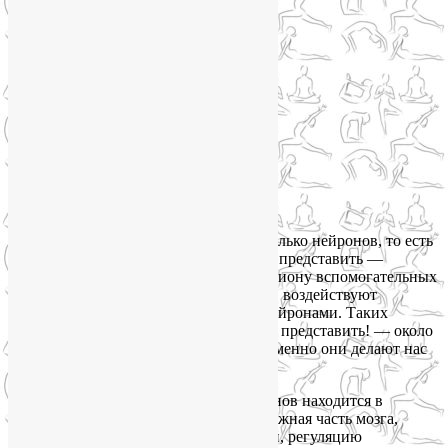
Знаете, сколько нейронов, то есть
нервных клеток, у вас в мозгу? Трудно представить —
100 миллиардов! А еще там есть триллиону вспомогательных
глиальных клеток. Они, среди прочего, воздействуют
на синапсы, то есть контакты между нейронами. Таких
контактов у нас в мозге — еще труднее представить! — около
100 триллионов, и по большей части именно они делают нас
разумными.
Более половины этого сонмища нейронов находится в
мозжечке. И не случайно! Это очень важная часть мозга,
отвечающая за координацию движений, регуляцию