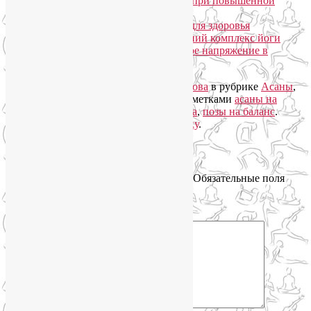
10 поз йоги для снятия стресса и при повышенной
тревожности
5 научных фактов о пользе йоги для здоровья
Как взбодриться утром? + Утренний комплекс йоги
Йога от стресса: как снять нервное напряжение в
домашних условиях?
Запись опубликована автором
Лия Волова
в рубрике
Асаны
,
Здоровый образ жизни
,
Йогатерапия
с метками
асаны на
баланс
,
БАДы для мозга
,
здоровье мозга
,
позы на баланс
.
Добавьте в закладки
постоянную ссылку
.
Добавить комментарий
Ваш адрес email не будет опубликован.
Обязательные поля
помечены
*
Комментарий
*