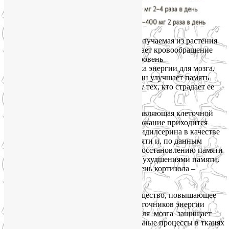
Винпоцетин
– натуральная добавка, получаемая из растения
барвинок. Этот БАД для мозга усиливает кровообращение
в головном мозге, а также повышает уровень
аденозинтрифосфата (АТФ) – источника энергии для мозга.
Исследования показали, что винпоцетин улучшает память
как у людей с хорошей памятью, так и у тех, кто страдает ее
потерей.
Фосфатидилсерин
– натуральная составляющая клеточной
мембраны. Его наиболее высокое содержание приходится
на клетки мозга. Употребление фосфатидилсерина в качестве
БАДа для мозга замедляет потерю памяти и, по данным
исследований, может способствовать восстановлению памяти
у некоторых пациентов с возрастными ухудшениями памяти.
Также фосфатидилсерин снижает уровень кортизола –
основного гормона старения.
Ацетил-L-карнитин
– натуральное вещество, повышающее
производительность митохондрий – источников энергии
внутри клеток. Кроме того, этот БАД для мозга защищает
мозг от старения, замедляя воспалительные процессы в тканях