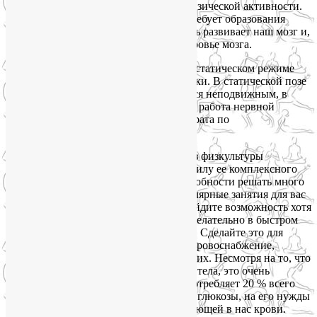
невостребованными в других видах физической активности.
А овладение новой позой на баланс требует образования
новых связей между нейронами, то есть развивает наш мозг и,
независимо от возраста, укрепляет здоровье мозга.
Асаны на баланс могут выполняться в статическом режиме
или объединяться в динамические связки. В статической позе
на равновесие тело человека не является неподвижным, в
процессе ее фиксации идет постоянная работа нервной
системы и опорно-двигательного аппарата по
восстановлению равновесия.
Поддержать здоровье мозга в целом без физкультуры
проблематично. Йогу мы выбираем в силу ее комплексного
воздействия на тело и психику, ее способности решать много
задач одновременно. Однако если регулярные занятия для вас
по какой-то причине неприемлемы, найдите возможность хотя
бы для ежедневных пеших прогулок, желательно в быстром
темпе, минимум 40 минут, а лучше час. Сделайте это для
здоровья своего мозга: улучшайте его кровоснабжение,
увеличивайте жизненную емкость легких. Несмотря на то, что
вес мозга составляет всего 2 % от веса тела, это очень
энергозатратная часть организма: он потребляет 20 % всего
поступающего кислорода и столько же глюкозы, на его нужды
направляется 5-я часть всей циркулирующей в нас крови.