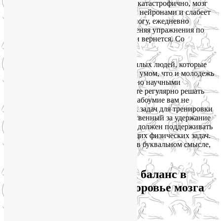
Для здоровья мозга бездействие так же катастрофично, мозг
перестает создавать новые связи между нейронами и слабеет
день ото дня. Однако если вы, сломав ногу, ежедневно
занимаетесь лечебной физкультурой, меняя упражнения по
мере восстановления, функционал ноги вернется. Со
здоровьем мозга — та же история.
Вы наверняка лично знаете очень пожилых людей, которые
при этом отличаются настолько живым умом, что и молодежь
позавидует. Это действительно доказано научными
исследованиями: если вы не перестанете регулярно решать
умственные задачи, потеря памяти и слабоумие вам не
страшны. Но одних только умственных задач для тренировки
мозга недостаточно. Мозжечок, ответственный за удержание
равновесия и координацию движений, должен поддерживать
свои навыки в решении соответствующих физических задач.
Поэтому позы на баланс в йоге — это, в буквальном смысле,
практика для ума и здоровья мозга.
Йога в целом и асаны на баланс в
частности укрепляют здоровье мозга