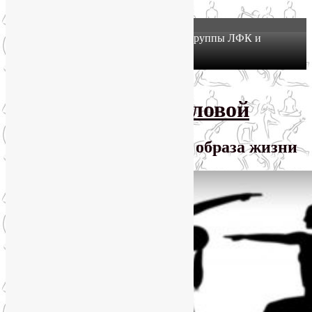
X
Йогатерапия в Москве: приглашаем в группы ЛФК и
оздоровительной йоги на Соколе!
Узнать подробнее
Перейти к основному содержимому
SmartYoga Лии Воловой
Практики для здорового образа жизни