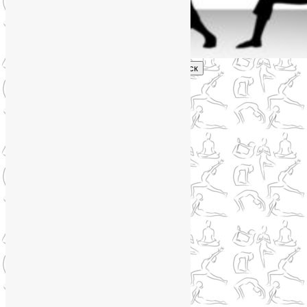
Поиск
Главное меню
Обо мне
О блоге
YogaLiya
Сотрудничество
Карта сайта
Партнеры
Группы SmartYoga
Нейрографика
Супервизор НейроГрафики
Отзывы
Стоимость
Навигация по записям
←
Предыдущая
Следующая
→