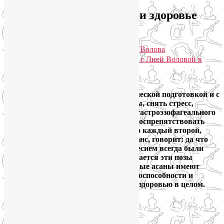
Асаны на баланс, БАДы и здоровье
мозга
Опубликовано
24.02.2016
автором
Лия Волова
Практики для здоровья тела и души с Лией Воловой в
Telegram. Присоединяйтесь!
Google
Люди приходят в йогу с разной физической подготовкой и с
разными целями: оздоровить суставы, снять стресс,
избавиться от боли в спине, миомы, гастроэзофагеального
рефлюкса или депрессии, похудеть, воспрепятствовать
развитию остеопороза, и т.д., и т.п. Но каждый второй,
начиная овладевать асанами на баланс, говорит: да что
вы, это не для меня, у меня с равновесием всегда были
проблемы… И, по возможности, старается эти позы
игнорировать. А между тем балансовые асаны имеют
непосредственное отношение к работоспособности и
здоровью мозга, а это значит, что и к здоровью в целом.