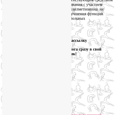
для лечения легких депрессий. Исследования с участием
людей показали эффективность S-аденозилметионина не
только как БАДа для мозга, но и для улучшения функции
печени и при облегчении состояния у больных
остеоартритом.
Подпишитесь на мою рассылку
и получайте новые выпуски блога сразу в свой
электронный ящик!
Йога для здоровья тела и психики
Подписаться письмом
Похожие записи: