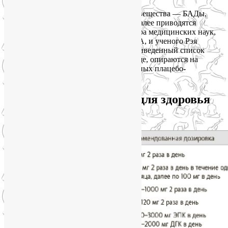
Кроме того, существуют питательные вещества — БАДы,
которые поддержат здоровье мозга. Далее приводятся
рекомендации Терри Гроссмана, доктора медицинских наук,
основателя клиники долголетия в США, и ученого Рэя
Курцвейла. Они же, составляя нижеприведенный список
биологически активных добавок к пище, опираются на
данные многочисленных двойных слепых плацебо-
контролируемых исследований.
Питательные вещества для здоровья
мозга