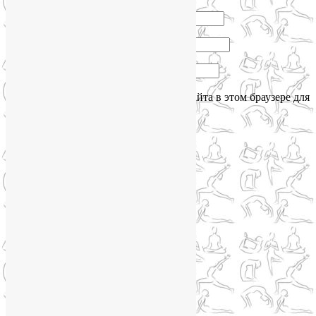
Имя
*
Email
*
Сайт
Сохранить моё имя, email и адрес сайта в этом браузере для
последующих моих комментариев.
Сайт работает на WordPress
Phone
Telegram
WhatsApp
WhatsApp
+79250568266
Phone
+79250568266
Telegram
@Liya_Volova