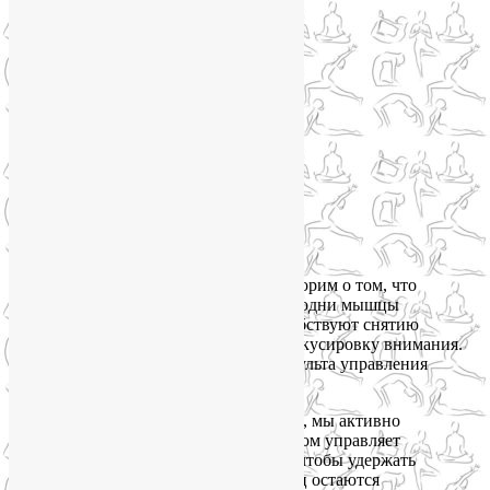
Мы здесь не говорим о том, что
балансовые асаны, как и другие позы, одни мышцы
укрепляют, другие растягивают, способствуют снятию
стресса, улучшают концентрацию и фокусировку внимания.
Сейчас разговор о здоровье мозга — пульта управления
нашего биокомпьютера.
Каждый раз, выполняя асану на баланс, мы активно
задействуем мозжечок, который при этом управляет
десятками, а иногда и сотнями мышц, чтобы удержать
равновесие тела. Многие из этих мышц остаются