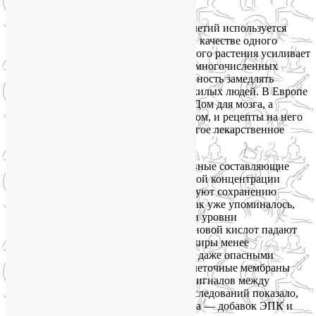
мозга.
Гинкго билоба
на протяжении тысячелетий используется
в традиционной китайской медицине в качестве одного
из основных компонентов. Экстракт этого растения усиливает
мозговое кровообращение. Результаты многочисленных
исследований указывают на его способность замедлять
потерю кратковременной памяти у пожилых людей. В Европе
гинкго билоба считается не просто БАДом для мозга, а
рецептурным лекарственным препаратом, и рецепты на него
выписываются чаще, чем на любое другое лекарственное
вещество для лечения потери памяти.
ЭПК и ДГК
представляют собой основные составляющие
жиров омега-3 и присутствуют в высокой концентрации
в тканях мозга. Обе кислоты способствуют сохранению
эластичности мембран клеток мозга. Как уже упоминалось,
наш мозг на 60 % состоит из жира; если уровни
эйкозапентаеновой и/или докозагексаеновой кислот падают
ниже нормы, мозг заменяет полезные жиры менее
«правильными», такими как омега-6, и даже опасными
трансжирами. Когда это происходит, клеточные мембраны
теряют свою эластичность и передача сигналов между
нейронами нарушается. Множество исследований показало,
что употребление этих БАДав для мозга — добавок ЭПК и