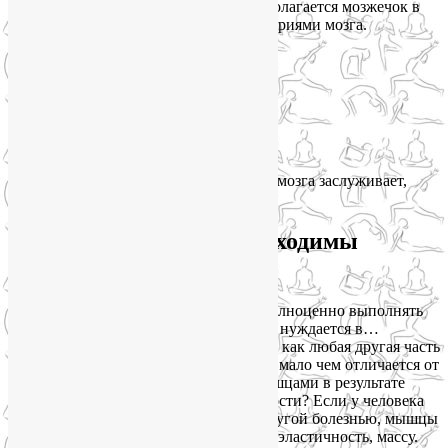
равновесия и мышечного тонуса. Располагается мозжечок в
районе затылка, под большими полушариями мозга.
Вот чем заведует мозжечок:
координация движений,
регуляция равновесия,
регуляция мышечного тонуса,
мышечная память.
Согласитесь, что этот отдел головного мозга заслуживает,
чтобы о нем позаботились.
Для здоровья мозга необходимы
регулярные тренировки
Во-первых, мозжечок, чтобы он мог полноценно выполнять
свои функции и не слабел год от года, нуждается в…
тренировках. Как мышцы, например, и как любая другая часть
мозга. Потому что мозг в этом смысле мало чем отличается от
мышц. Вспомните, что случается с мышцами в результате
длительной вынужденной неподвижности? Если у человека
перелом или он прикован к постели другой болезнью, мышцы
буквально атрофируются, теряют силу, эластичность, массу.