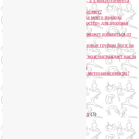
Почему дорогой крем не работает, а 3 микроэлемента
для кожи творят чудеса?
Дыхание Уджайи: бодрит или усыпляет?
SmartYoga для лица: преимущества моего подхода
Агнисара Дхаути: «внутренний костёр» для здоровья
пищеварения и тонуса тела
Самомассаж пальцев рук и ног поможет избавиться от
метеозависимости
«Формула антистресса»: набор в новые группы йоги на
Соколе
Эндорфинный коктейль, или Как мозг награждает нас за
движение?
Про вред ботокса и йогу для лица
Какие упражнения помогают при метеозависимости?
Рубрики
Арт-терапия
(4)
арт-тур
(2)
Асаны
(36)
Уроки йоги для начинающих
(3)
Аюрведа
(3)
Безопасная йога
(13)
Видео уроки йоги
(9)
Выставки
(1)