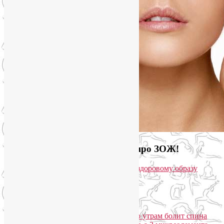
Загляните на мой новый сайт про ЗОЖ!
Популярные записи
Марджариасана для тех, у кого по утрам болит спина