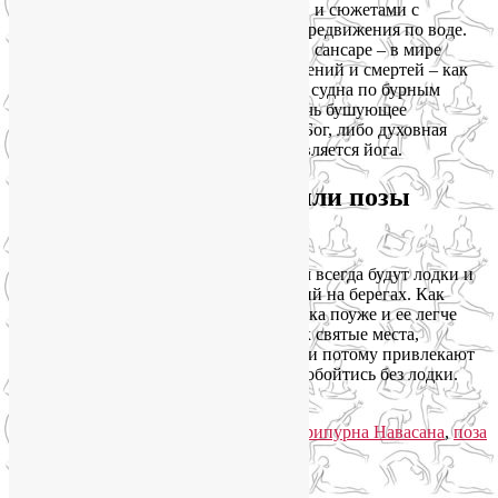
Индийская литература богата образами и сюжетами с
участием лодок и с необходимостью передвижения по воде.
Поэты и мудрецы изображают жизнь в сансаре – в мире
чувств и иллюзий, в круговороте рождений и смертей – как
путешествие маленького беззащитного судна по бурным
водам океана жизни. Безопасно пересечь бушующее
пространство нам может помочь либо Бог, либо духовная
практика, каковой, в своей основе, и является йога.
Мифология Навасаны, или позы
Лодки
Индия – это страна рек. А где реки, там всегда будут лодки и
тиртхи – священные места для омовений на берегах. Как
правило, они располагались там, где река поуже и ее легче
пересечь. Тиртхи часто почитаются как святые места,
связанные с тем или иным божеством, и потому привлекают
паломников, которым на этом пути не обойтись без лодки.
Читать далее
→
Рубрика:
Асаны
|
Метки:
Навасана
,
Парипурна Навасана
,
поза
Лодки
|
Добавить комментарий
Упадок сил. Что делать?