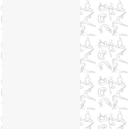
Отзывы об Индии
(1)
Йога Фото Асаны
(3)
Йогатерапия
(83)
Ароматерапия
(1)
Йога для коленей
(3)
Йога для спины
(15)
Как сохранить молодость
(12)
Книги о йоге
(1)
Коронавирус
(1)
Корпоративная йога
(1)
Лекции о здоровье
(2)
Метеозависимость
(1)
Мужское здоровье
(1)
Натуропатия
(2)
Нейрографика
(6)
Курсы нейрографики
(2)
Обучение нейрографике
(2)
Цветотерапия
(1)
Нетрадиционная медицина
(4)
Новости
(21)
Новости медицины
(6)
Нутрициология
(1)
Очищение организма
(4)
Очищение кишечника
(2)
Пранаяма
(15)