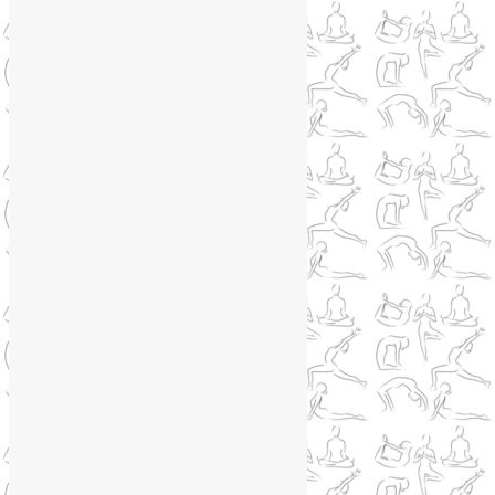
Сайт работает на WordPress
Phone
Telegram
WhatsApp
WhatsApp
+79250568266
Phone
+79250568266
Telegram
@Liya_Volova