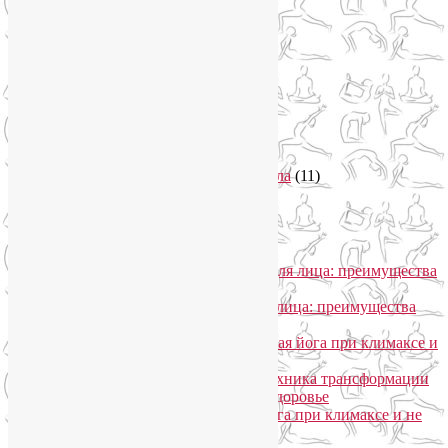
Психосоматика
(2)
Разное
(5)
Регрессионная терапия
(1)
Самомассаж
(1)
Секреты похудения
(2)
Семинары по йоге
(19)
Советы туристам
(3)
Тренировки онлайн
(1)
Философия йоги
(7)
Энергетика человека и тонкие тела
(11)
Энергетические практики
(1)
Общение
Лия Волова
к записи
SmartYoga для лица: преимущества
моего подхода
Надежда
к записи
SmartYoga для лица: преимущества
моего подхода
Лия Волова
к записи
Гормональная йога при климаксе и
не только
Лия Волова
к записи
Даосская техника трансформации
сексуальной энергии в женское здоровье
Ирина
к записи
Гормональная йога при климаксе и не
только