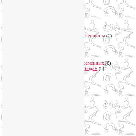
гормон молодости
(1)
Духовные практики
(2)
Женское здоровье
(12)
Здоровый образ жизни
(46)
Вегетарианская кухня
(2)
Здоровое питание
(15)
Питание беременной женщины
(1)
Йога в Завидово
(1)
Йога в Москва-Сити
(2)
Йога для женщин
(29)
Йога для беременных
(11)
Онлайн курсы для беременных
(6)
Онлайн подготовка к родам
(5)
Йога для здоровья
(67)
Йога для лица
(19)
Самомассаж лица
(3)
Йога для мужчин
(5)
Йога для похудения
(12)
Йога как система
(27)
Медитация
(6)
Мудры
(4)
Йога на Соколе
(4)
Йога онлайн
(1)
Йога туры
(13)
Йога туры 2019
(4)