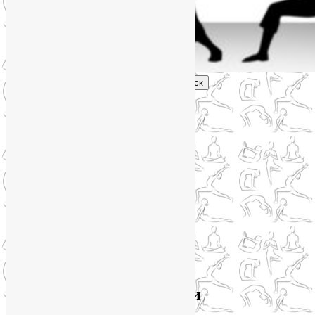
Поиск
Главное меню
Обо мне
О блоге
YogaLiya
Сотрудничество
Карта сайта
Партнеры
Группы SmartYoga
Нейрографика
Супервизор НейроГрафики
Отзывы
Стоимость
Архив метки:
поза Лодки