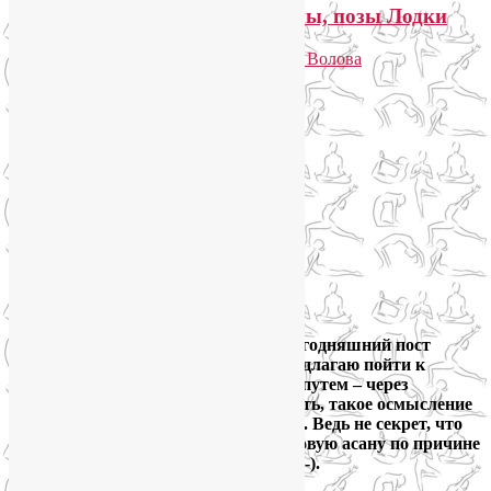
Техника и мифология Навасаны, позы Лодки
Опубликовано
08.08.2014
автором
Лия Волова
Ответить
Google
Сегодняшний пост
посвящен Навасане, позе Лодки. Предлагаю пойти к
пониманию асаны нетрадиционным путем – через
мифологию к практике. И, может быть, такое осмысление
изменит ваше отношение к Навасане. Ведь не секрет, что
многие йоги недолюбливают эту силовую асану по причине
собственного же слабенького пресса :-).