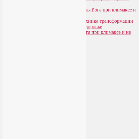
моего подхода
Лия Волова
к записи
Гормональная йога при климаксе и
не только
Лия Волова
к записи
Даосская техника трансформации
сексуальной энергии в женское здоровье
Ирина
к записи
Гормональная йога при климаксе и не
только
Сайт работает на WordPress
Phone
Telegram
WhatsApp
WhatsApp
+79250568266
Phone
+79250568266
Telegram
@Liya_Volova