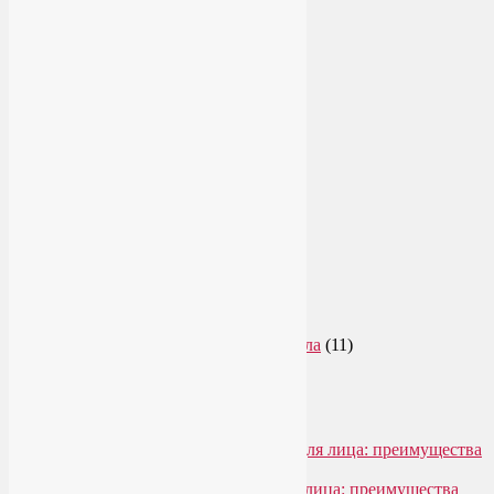
Цветотерапия
(1)
Нетрадиционная медицина
(4)
Новости
(21)
Новости медицины
(6)
Нутрициология
(1)
Очищение организма
(4)
Очищение кишечника
(2)
Пранаяма
(15)
Психосоматика
(2)
Разное
(5)
Регрессионная терапия
(1)
Самомассаж
(1)
Секреты похудения
(2)
Семинары по йоге
(19)
Советы туристам
(3)
Тренировки онлайн
(1)
Философия йоги
(7)
Энергетика человека и тонкие тела
(11)
Энергетические практики
(1)
Общение
Лия Волова
к записи
SmartYoga для лица: преимущества
моего подхода
Надежда
к записи
SmartYoga для лица: преимущества