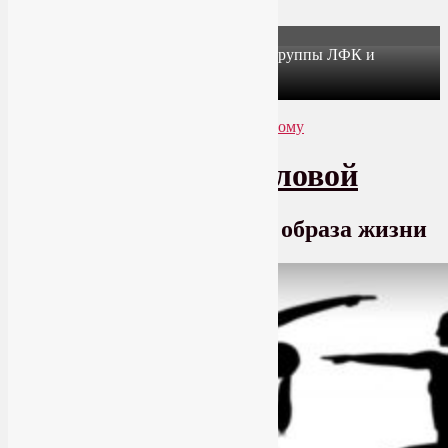
X
Йогатерапия в Москве: приглашаем в группы ЛФК и
оздоровительной йоги на Соколе!
Узнать подробнее
Перейти к основному содержимому
Перейти к дополнительному содержимому
SmartYoga Лии Воловой
Практики для здорового образа жизни