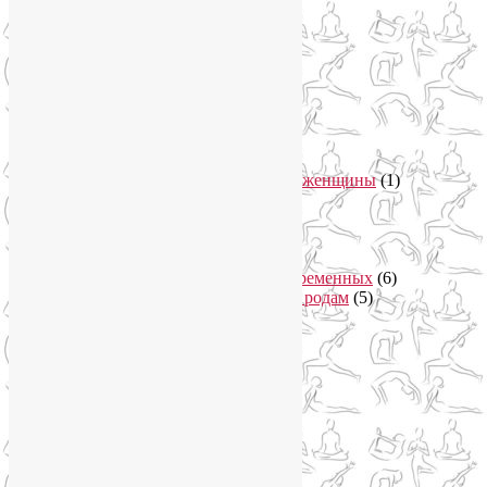
Безопасная йога
(13)
Видео уроки йоги
(9)
Выставки
(1)
гормон молодости
(1)
Духовные практики
(2)
Женское здоровье
(12)
Здоровый образ жизни
(46)
Вегетарианская кухня
(2)
Здоровое питание
(15)
Питание беременной женщины
(1)
Йога в Завидово
(1)
Йога в Москва-Сити
(2)
Йога для женщин
(29)
Йога для беременных
(11)
Онлайн курсы для беременных
(6)
Онлайн подготовка к родам
(5)
Йога для здоровья
(67)
Йога для лица
(19)
Самомассаж лица
(3)
Йога для мужчин
(5)
Йога для похудения
(12)
Йога как система
(27)
Медитация
(6)
Мудры
(4)
Йога на Соколе
(4)