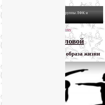
X
Йогатерапия в Москве: приглашаем в группы ЛФК и
оздоровительной йоги на Соколе!
Узнать подробнее
Перейти к основному содержимому
Перейти к дополнительному содержимому
SmartYoga Лии Воловой
Практики для здорового образа жизни