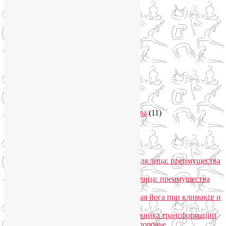
Очищение организма
(4)
Очищение кишечника
(2)
Пранаяма
(15)
Психосоматика
(2)
Разное
(5)
Регрессионная терапия
(1)
Самомассаж
(1)
Секреты похудения
(2)
Семинары по йоге
(19)
Советы туристам
(3)
Тренировки онлайн
(1)
Философия йоги
(7)
Энергетика человека и тонкие тела
(11)
Энергетические практики
(1)
Общение
Лия Волова
к записи
SmartYoga для лица: преимущества
моего подхода
Надежда
к записи
SmartYoga для лица: преимущества
моего подхода
Лия Волова
к записи
Гормональная йога при климаксе и
не только
Лия Волова
к записи
Даосская техника трансформации
сексуальной энергии в женское здоровье