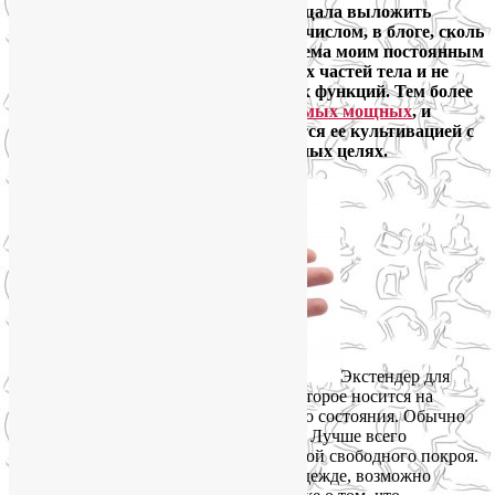
удлинитель полового члена. Я пообещала выложить
инструкцию и рекомендации задним числом, в блоге, сколь
бы неожиданной ни показалась эта тема моим постоянным
читателям. Ведь в йоге нет запретных частей тела и не
принято стесняться его естественных функций. Тем более
что
сексуальная энергия – одна из самых мощных
, и
многие восточные техники занимаются ее культивацией с
последующим использованием в разных целях.
Экстендер для
пениса – это небольшое устройство, которое носится на
половом члене во время его спокойного состояния. Обычно
удлинитель пениса носят под одеждой. Лучше всего
удлинитель пениса работает под одеждой свободного покроя.
В противном случае, в более тесной одежде, возможно