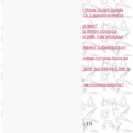
Марджариасана для тех, у кого по утрам болит спина
Почему дорогой крем не работает, а 3 микроэлемента
для кожи творят чудеса?
Дыхание Уджайи: бодрит или усыпляет?
SmartYoga для лица: преимущества моего подхода
Агнисара Дхаути: «внутренний костёр» для здоровья
пищеварения и тонуса тела
Самомассаж пальцев рук и ног поможет избавиться от
метеозависимости
«Формула антистресса»: набор в новые группы йоги на
Соколе
Эндорфинный коктейль, или Как мозг награждает нас за
движение?
Про вред ботокса и йогу для лица
Какие упражнения помогают при метеозависимости?
Рубрики
Арт-терапия
(4)
арт-тур
(2)
Асаны
(36)
Уроки йоги для начинающих
(3)
Аюрведа
(3)