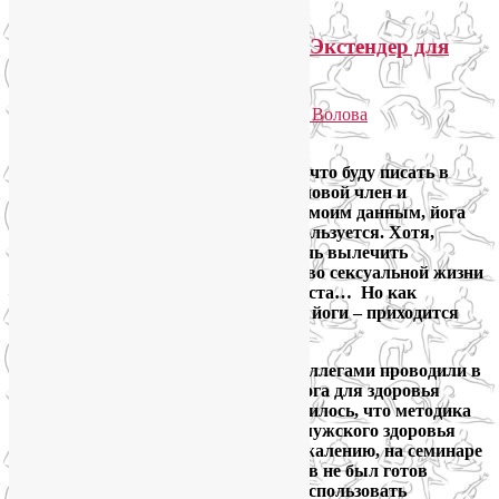
Как увеличить половой член? Экстендер для
пениса
Опубликовано
29.07.2013
автором
Лия Волова
Google
Если честно, то я никогда не думала, что буду писать в
своем блоге о том, как увеличить половой член и
описывать экстендер для пениса. По моим данным, йога
как метод увеличения пениса не используется. Хотя,
возможно, я просто не в курсе. Помочь вылечить
бесплодие – может. Улучшить качество сексуальной жизни
– тоже. Усилить потенцию – пожалуйста… Но как
увеличить размер пениса с помощью йоги – приходится
честно признаться: не знаю.
Но на прошлой неделе, когда мы с коллегами проводили в
Анапе выездной семинар на тему «Йога для здоровья
женщины и мужчины», вдруг выяснилось, что методика
увеличения пениса и проблематика мужского здоровья
зачастую тесно взаимосвязаны. К сожалению, на семинаре
никто из докладчиков и инструкторов не был готов
ответить на вопрос, как правильно использовать