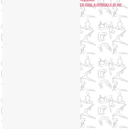
Ирина
к записи
Гормональная йога при климаксе и не
только
Сайт работает на WordPress
Phone
Telegram
WhatsApp
WhatsApp
+79250568266
Phone
+79250568266
Telegram
@Liya_Volova