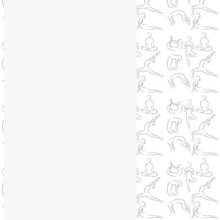
Йога онлайн
(1)
Йога туры
(13)
Йога туры 2019
(4)
Отзывы об Индии
(1)
Йога Фото Асаны
(3)
Йогатерапия
(83)
Ароматерапия
(1)
Йога для коленей
(3)
Йога для спины
(15)
Как сохранить молодость
(12)
Книги о йоге
(1)
Коронавирус
(1)
Корпоративная йога
(1)
Лекции о здоровье
(2)
Метеозависимость
(1)
Мужское здоровье
(1)
Натуропатия
(2)
Нейрографика
(6)
Курсы нейрографики
(2)
Обучение нейрографике
(2)
Цветотерапия
(1)
Нетрадиционная медицина
(4)
Новости
(21)
Новости медицины
(6)
Нутрициология
(1)