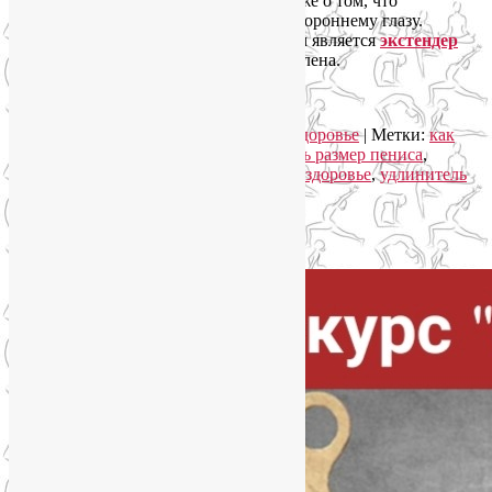
снижение эффективности, не говоря уже о том, что
устройство может стать заметным постороннему глазу.
Наиболее комфортным и продуманным является
экстендер
Penimaster
для увеличения полового члена.
Читать далее
→
Рубрика:
Йога для мужчин
,
Мужское здоровье
|
Метки:
как
увеличить половой член
,
как увеличить размер пениса
,
методика увеличения пениса
,
мужское здоровье
,
удлинитель
пениса
,
экстендер для пениса
Упадок сил. Что делать?