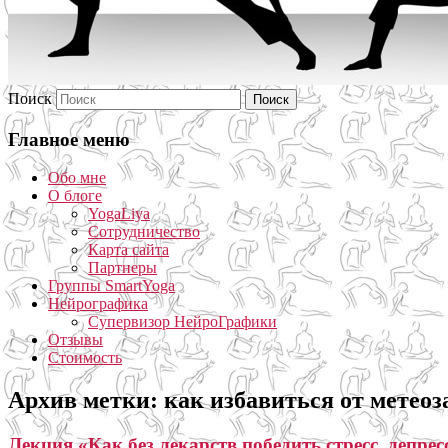
Поиск
Главное меню
Обо мне
О блоге
YogaLiya
Сотрудничество
Карта сайта
Партнеры
Группы SmartYoga
Нейрографика
Супервизор НейроГрафики
Отзывы
Стоимость
Архив метки:
как избавиться от метео
Лекция «Как без лекарств победить стресс, депре