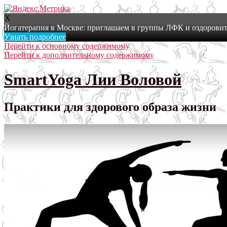
X
Йогатерапия в Москве: приглашаем в группы ЛФК и оздоровит
Узнать подробнее
Перейти к основному содержимому
Перейти к дополнительному содержимому
SmartYoga Лии Воловой
Практики для здорового образа жизни