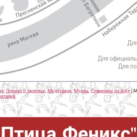
ия
,
Лекции о здоровье
,
Медитация
,
Мудры
,
Семинары по йоге
|
М
ентарий