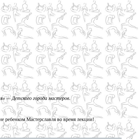
ля» — Детского города мастеров.
ие ребенком Мастерславля во время лекции!