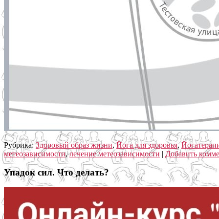
Рубрика:
Здоровый образ жизни
,
Йога для здоровья
,
Йогатерап
метеозависимости
,
лечение метеозависимости
|
Добавить комм
Упадок сил. Что делать?