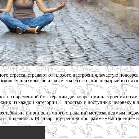
ого стресса, страдают от плохого настроения, зачастую подозре
скольку психическое и физическое состояние неразрывно связан
вуют в современной йогатерапии для коррекции настроения и са
ехник из каждой категории — простых и доступных человеку в 
 нестабильна и приносит много страданий метеозависимым людям
ой я поделилась 18 января в утренней программе «Настроение» 