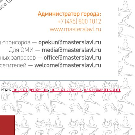
етки:
йога от депресии
,
йога от стресса
,
как избавиться от