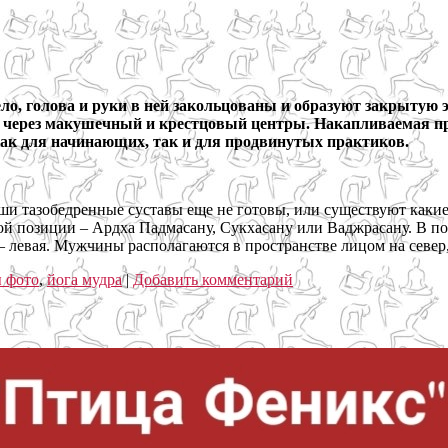
ло, голова и руки в ней закольцованы и образуют закрытую э
е через макушечный и крестцовый центры. Накапливаемая при
 как для начинающих, так и для продвинутых практиков.
аши тазобедренные суставы еще не готовы, или существуют как
й позиции – Ардха Падмасану, Сукхасану или Ваджрасану. В пос
н – левая. Мужчины располагаются в пространстве лицом на сев
ы фото
,
йога мудра
|
Добавить комментарий