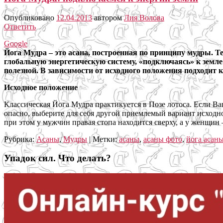
Опубликовано
12.04.2013
автором
Лия Волова
Ответить
Google
Йога Мудра – это асана, построенная по принципу мудры. Те
глобальную энергетическую систему, «подключаясь» к земл
полезной. В зависимости от исходного положения подходит
Исходное положение
Классическая Йога Мудра практикуется в Позе лотоса. Если В
опасно, выберите для себя другой приемлемый вариант исходно
при этом у мужчин правая стопа находится сверху, а у женщи
Рубрика:
Асаны
,
Мудры
|
Метки:
асаны
,
асаны фото
,
йога асан
Упадок сил. Что делать?