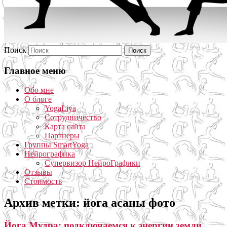
Поиск
Главное меню
Обо мне
О блоге
YogaLiya
Сотрудничество
Карта сайта
Партнеры
Группы SmartYoga
Нейрографика
Супервизор НейроГрафики
Отзывы
Стоимость
Архив метки:
йога асаны фото
Йога Мудра: подключаемся к энергии земли