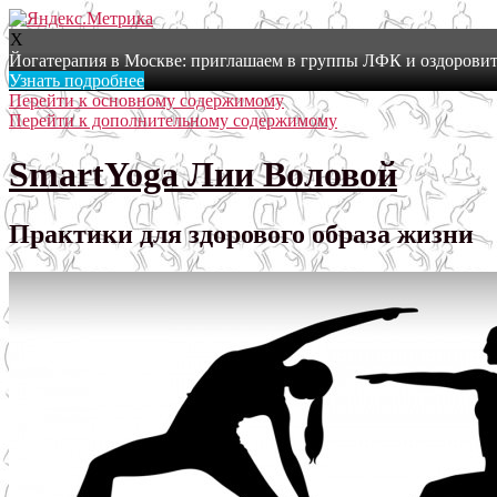
X
Йогатерапия в Москве: приглашаем в группы ЛФК и оздоровит
Узнать подробнее
Перейти к основному содержимому
Перейти к дополнительному содержимому
SmartYoga Лии Воловой
Практики для здорового образа жизни