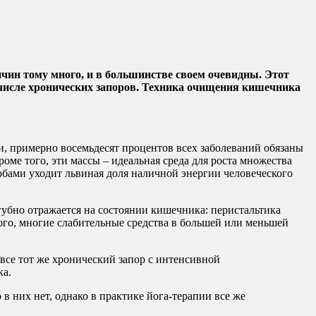
ин тому много, и в большинстве своем очевидны. Этот
 числе хронических запоров. Техника очищения кишечника
, примерно восемьдесят процентов всех заболеваний обязаны
е того, эти массы – идеальная среда для роста множества
обами уходит львиная доля наличной энергии человеческого
бно отражается на состоянии кишечника: перистальтика
го, многие слабительные средства в большей или меньшей
 все тот же хронический запор с интенсивной
ка.
 них нет, однако в практике йога-терапии все же