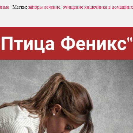
изма
|
Метки:
запоры лечение
,
очищение кишечника в домашних