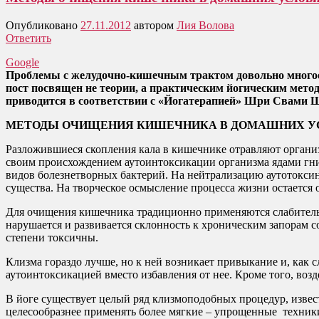
Опубликовано
27.11.2012
автором
Лия Волова
Ответить
Google
Проблемы с желудочно-кишечным трактом довольно многооб
пост посвящен не теории, а практическим йогическим мето
приводится в соответствии с «Йогатерапией» Шри Свами 
МЕТОДЫ ОЧИЩЕНИЯ КИШЕЧНИКА В ДОМАШНИХ У
Разложившиеся скопления кала в кишечнике отравляют организ
своим происхождением аутоинтоксикации организма ядами гнию
видов болезнетворных бактерий. На нейтрализацию аутотоксин
существа. На творческое осмысление процесса жизни остается о
Для очищения кишечника традиционно применяются слабительн
нарушается и развивается склонность к хроническим запорам 
степени токсичны.
Клизма гораздо лучше, но к ней возникает привыкание и, как с
аутоинтоксикацией вместо избавления от нее. Кроме того, во
В йоге существует целый ряд клизмоподобных процедур, извест
целесообразнее применять более мягкие – упрощенные техник