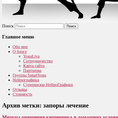
Поиск
Главное меню
Обо мне
О блоге
YogaLiya
Сотрудничество
Карта сайта
Партнеры
Группы SmartYoga
Нейрографика
Супервизор НейроГрафики
Отзывы
Стоимость
Архив метки:
запоры лечение
Методы очищения кишечника в домашних условия