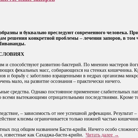
разны и буквально преследуют современного человека. Прич
дам решения конкретной проблемы – лечения запоров, в том
Шивананды.
СЛОВИЯХ
м и способствуют развитию бактерий. По мнению мастеров йоги
щих фекальных масс, собирающихся на стенках кишечника. Кром
ов и борьбу с заботливо взращенными в недрах организма микр
чень мало, на развитие осознания – практически ничего.
ые средства. Однако постоянное применение слабительных пагу
со всеми вытекающими отрицательными последствиями. Кроме то
ледствие, – зависимость от нее успешной дефекации. Результат –
здействие клизмы ограничивается только нижней частью кишечни
ных под общим названием Басти-крийя. Ничего особо сложного в
и, известные как Сахаджа-басти-крийи.
Читать далее
→