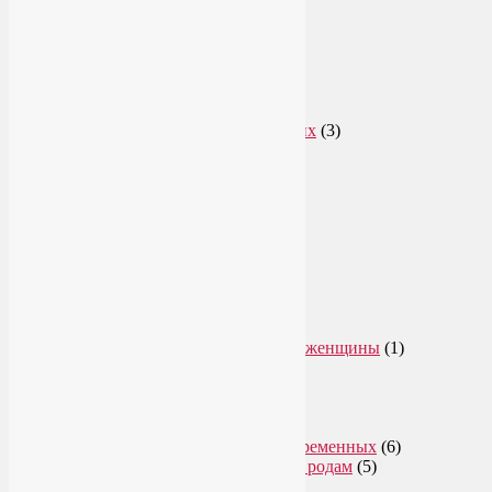
Рубрики
Арт-терапия
(4)
арт-тур
(2)
Асаны
(36)
Уроки йоги для начинающих
(3)
Аюрведа
(3)
Безопасная йога
(13)
Видео уроки йоги
(9)
Выставки
(1)
гормон молодости
(1)
Духовные практики
(2)
Женское здоровье
(12)
Здоровый образ жизни
(46)
Вегетарианская кухня
(2)
Здоровое питание
(15)
Питание беременной женщины
(1)
Йога в Завидово
(1)
Йога в Москва-Сити
(2)
Йога для женщин
(29)
Йога для беременных
(11)
Онлайн курсы для беременных
(6)
Онлайн подготовка к родам
(5)
Йога для здоровья
(67)