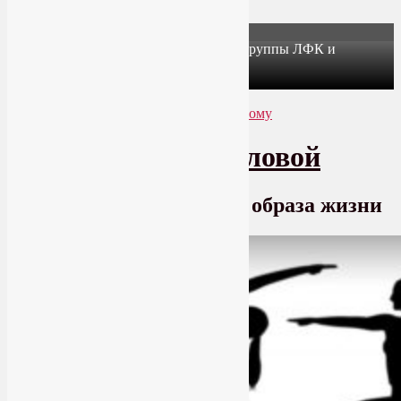
X
Йогатерапия в Москве: приглашаем в группы ЛФК и
оздоровительной йоги на Соколе!
Узнать подробнее
Перейти к основному содержимому
Перейти к дополнительному содержимому
SmartYoga Лии Воловой
Практики для здорового образа жизни