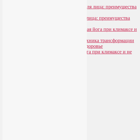
Лия Волова
к записи
SmartYoga для лица: преимущества
моего подхода
Надежда
к записи
SmartYoga для лица: преимущества
моего подхода
Лия Волова
к записи
Гормональная йога при климаксе и
не только
Лия Волова
к записи
Даосская техника трансформации
сексуальной энергии в женское здоровье
Ирина
к записи
Гормональная йога при климаксе и не
только
Сайт работает на WordPress
Phone
Telegram
WhatsApp
WhatsApp
+79250568266
Phone
+79250568266
Telegram
@Liya_Volova