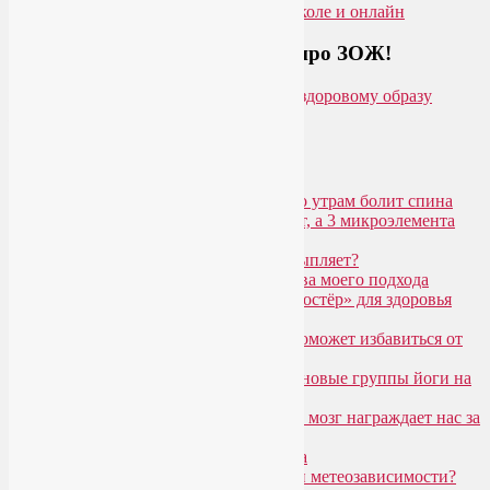
Загляните на мой новый сайт про ЗОЖ!
Популярные записи
Марджариасана для тех, у кого по утрам болит спина
Почему дорогой крем не работает, а 3 микроэлемента
для кожи творят чудеса?
Дыхание Уджайи: бодрит или усыпляет?
SmartYoga для лица: преимущества моего подхода
Агнисара Дхаути: «внутренний костёр» для здоровья
пищеварения и тонуса тела
Самомассаж пальцев рук и ног поможет избавиться от
метеозависимости
«Формула антистресса»: набор в новые группы йоги на
Соколе
Эндорфинный коктейль, или Как мозг награждает нас за
движение?
Про вред ботокса и йогу для лица
Какие упражнения помогают при метеозависимости?