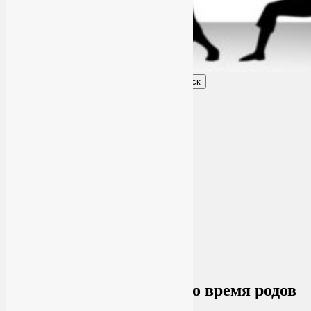
Поиск
Главное меню
Обо мне
О блоге
YogaLiya
Сотрудничество
Карта сайта
Партнеры
Группы SmartYoga
Нейрографика
Супервизор НейроГрафики
Отзывы
Стоимость
Архив метки:
дыхание во время родов