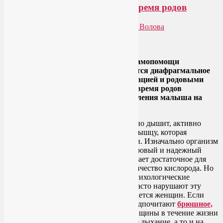
Диафрагмальное дыхание во время родов
Опубликовано
01.07.2014
автором
Лия Волова
Ответить
Google
Одним из методов обезболивания и самопомощи
беременной женщины в родах является диафрагмальное
дыхание. Наряду с массажем, релаксацией и родовыми
позами диафрагмальное дыхание во время родов
существенно облегчает процесс появления малыша на
свет.
Каждый человек от рождения правильно дышит, активно
используя диафрагму – дыхательную мышцу, которая
разделяет грудную и брюшную полости. Изначально организм
на уровне рефлексов знает, что это здоровый и надежный
способ дыхания, при котором он получает достаточное для
эффективного функционирования количество кислорода. Но
образ жизни и некоторые социально-психологические
особенности современного общества часто нарушают эту
здоровую привычку. Особенно это касается женщин. Если
большинство мужчин неосознанно предпочитают
брюшное,
или диафрагмальное дыхание
, то женщины в течение жизни
переходят, в лучшем случае, на грудное дыхание, а то и на