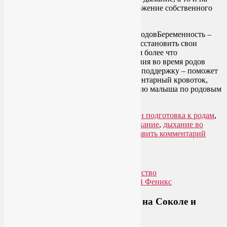
верхнее, ключичное, резко снижая снабжение собственного
организма кислородом.
Беременность –
подходящий период для того, чтобы восстановить свои
навыки диафрагмального дыхания. Тем более что
использование диафрагмального дыхания во время родов
окажет женщине и малышу ощутимую поддержку – поможет
расширить таз, улучшит маточно-плацентарный кровоток,
способствуя более легкому прохождению малыша по родовым
путям.
Читать далее
→
Рубрика:
Йога для беременных
,
Онлайн подготовка к родам
,
Пранаяма
|
Метки:
диафрагмальное дыхание
,
дыхание во
время родов
,
подготовка к родам
|
Добавить комментарий
Упадок сил. Что делать?
Приглашаем на йогу для лица на Соколе и
онлайн