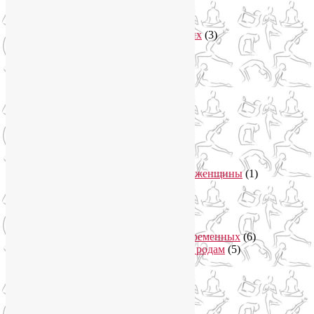
арт-тур
(2)
Асаны
(36)
Уроки йоги для начинающих
(3)
Аюрведа
(3)
Безопасная йога
(13)
Видео уроки йоги
(9)
Выставки
(1)
гормон молодости
(1)
Духовные практики
(2)
Женское здоровье
(12)
Здоровый образ жизни
(46)
Вегетарианская кухня
(2)
Здоровое питание
(15)
Питание беременной женщины
(1)
Йога в Завидово
(1)
Йога в Москва-Сити
(2)
Йога для женщин
(29)
Йога для беременных
(11)
Онлайн курсы для беременных
(6)
Онлайн подготовка к родам
(5)
Йога для здоровья
(67)
Йога для лица
(19)
Самомассаж лица
(3)
Йога для мужчин
(5)
Йога для похудения
(12)