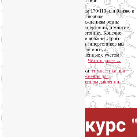
вспоминает, что такое хорошее самочувствие.
Распространено мнение, что с давлением 170/110 или близко к
тому активные физические упражнения вообще
противопоказаны. Но упражнения упражнениям рознь:
существует лечебная гимнастика при гипертонии, и многие
статические асаны будут полезны гипертонику. Конечно,
упражнения при повышенном давлении должны строго
отбираться. Обычно в упражнениях для гипертоников мы
выполняем не классический вариант асан йоги, а
продуманные модификации, видоизмененные с учетом
повышенного артериального давления.
Читать далее
→
Рубрика:
Йогатерапия
,
Пранаяма
|
Метки:
гимнастика при
гипертонии
,
давление 170 на 110
,
упражнения для
гипертоников
,
упражнения при повышенном давлении
|
Комментарии (
4
)
Упадок сил. Что делать?