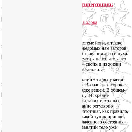
Дыхательная гимнастика при гипертонии:
Пурна Шваса Пранаяма
Опубликовано
31.01.2013
автором
Лия Волова
4
Google
Не устаю удивляться эффективности системе йоги, а также
таланту и глубоким знаниям её, увы, неведомых нам авторов.
Йога – это не просто система совершенствования дела и духа.
Это самая настоящая точная наука. Несмотря на то, что я это
уже давно знаю на реальных примерах – своих и из жизни
моих учеников, каждый раз я удивляюсь заново…
На днях у меня
было первое занятие с новой ученицей. Возраст – за сорок,
вес – под сто, давление 170/110 – в порядке вещей. В общем-
то, картина довольно распространенная… Искренне
преклоняюсь перед людьми, которые при таких исходных
данных находят в себе силу воли и желание регулярно
заниматься. Впрочем, решаются они на этот шаг, как правило,
только когда окончательно осознают, в какой тупик пришли,
доведя свое тело и организм до столь плачевного состояния.
Впрочем, через 3-4 недели регулярных занятий тело уже