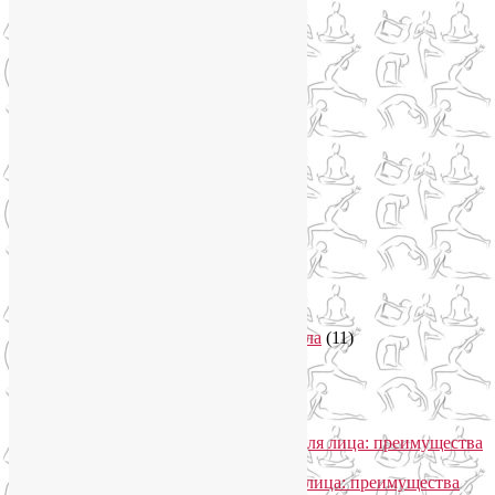
Нетрадиционная медицина
(4)
Новости
(21)
Новости медицины
(6)
Нутрициология
(1)
Очищение организма
(4)
Очищение кишечника
(2)
Пранаяма
(15)
Психосоматика
(2)
Разное
(5)
Регрессионная терапия
(1)
Самомассаж
(1)
Секреты похудения
(2)
Семинары по йоге
(19)
Советы туристам
(3)
Тренировки онлайн
(1)
Философия йоги
(7)
Энергетика человека и тонкие тела
(11)
Энергетические практики
(1)
Общение
Лия Волова
к записи
SmartYoga для лица: преимущества
моего подхода
Надежда
к записи
SmartYoga для лица: преимущества