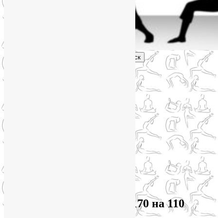
Поиск
Главное меню
Обо мне
О блоге
YogaLiya
Сотрудничество
Карта сайта
Партнеры
Группы SmartYoga
Нейрографика
Супервизор НейроГрафики
Отзывы
Стоимость
Архив метки:
давление 170 на 110