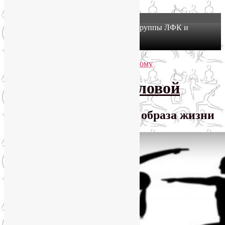
X
Йогатерапия в Москве: приглашаем в группы ЛФК и
оздоровительной йоги на Соколе!
Узнать подробнее
Перейти к основному содержимому
Перейти к дополнительному содержимому
SmartYoga Лии Воловой
Практики для здорового образа жизни