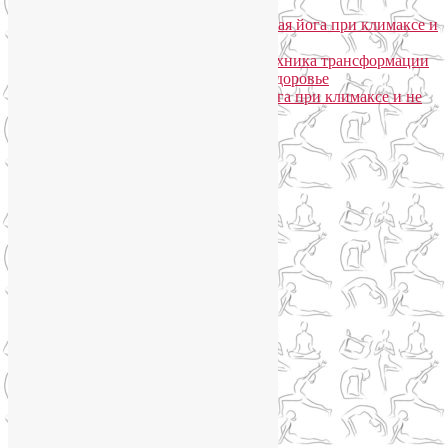
моего подхода
Лия Волова
к записи
Гормональная йога при климаксе и
не только
Лия Волова
к записи
Даосская техника трансформации
сексуальной энергии в женское здоровье
Ирина
к записи
Гормональная йога при климаксе и не
только
Сайт работает на WordPress
Phone
Telegram
WhatsApp
WhatsApp
+79250568266
Phone
+79250568266
Telegram
@Liya_Volova