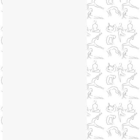
Йога как система
(27)
Медитация
(6)
Мудры
(4)
Йога на Соколе
(4)
Йога онлайн
(1)
Йога туры
(13)
Йога туры 2019
(4)
Отзывы об Индии
(1)
Йога Фото Асаны
(3)
Йогатерапия
(83)
Ароматерапия
(1)
Йога для коленей
(3)
Йога для спины
(15)
Как сохранить молодость
(12)
Книги о йоге
(1)
Коронавирус
(1)
Корпоративная йога
(1)
Лекции о здоровье
(2)
Метеозависимость
(1)
Мужское здоровье
(1)
Натуропатия
(2)
Нейрографика
(6)
Курсы нейрографики
(2)
Обучение нейрографике
(2)
Цветотерапия
(1)