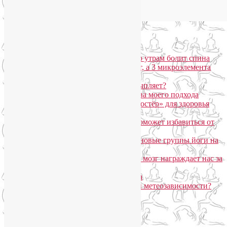
Популярные записи
Марджариасана для тех, у кого по утрам болит спина
Почему дорогой крем не работает, а 3 микроэлемента
для кожи творят чудеса?
Дыхание Уджайи: бодрит или усыпляет?
SmartYoga для лица: преимущества моего подхода
Агнисара Дхаути: «внутренний костёр» для здоровья
пищеварения и тонуса тела
Самомассаж пальцев рук и ног поможет избавиться от
метеозависимости
«Формула антистресса»: набор в новые группы йоги на
Соколе
Эндорфинный коктейль, или Как мозг награждает нас за
движение?
Про вред ботокса и йогу для лица
Какие упражнения помогают при метеозависимости?
Рубрики
Арт-терапия
(4)