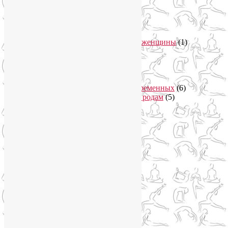
Женское здоровье
(12)
Здоровый образ жизни
(46)
Вегетарианская кухня
(2)
Здоровое питание
(15)
Питание беременной женщины
(1)
Йога в Завидово
(1)
Йога в Москва-Сити
(2)
Йога для женщин
(29)
Йога для беременных
(11)
Онлайн курсы для беременных
(6)
Онлайн подготовка к родам
(5)
Йога для здоровья
(67)
Йога для лица
(19)
Самомассаж лица
(3)
Йога для мужчин
(5)
Йога для похудения
(12)
Йога как система
(27)
Медитация
(6)
Мудры
(4)
Йога на Соколе
(4)
Йога онлайн
(1)
Йога туры
(13)
Йога туры 2019
(4)
Отзывы об Индии
(1)
Йога Фото Асаны
(3)