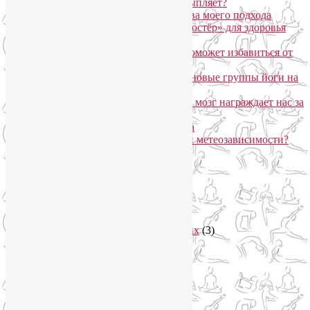
Дыхание Уджайи: бодрит или усыпляет?
SmartYoga для лица: преимущества моего подхода
Агнисара Дхаути: «внутренний костёр» для здоровья
пищеварения и тонуса тела
Самомассаж пальцев рук и ног поможет избавиться от
метеозависимости
«Формула антистресса»: набор в новые группы йоги на
Соколе
Эндорфинный коктейль, или Как мозг награждает нас за
движение?
Про вред ботокса и йогу для лица
Какие упражнения помогают при метеозависимости?
Рубрики
Арт-терапия
(4)
арт-тур
(2)
Асаны
(36)
Уроки йоги для начинающих
(3)
Аюрведа
(3)
Безопасная йога
(13)
Видео уроки йоги
(9)
Выставки
(1)
гормон молодости
(1)
Духовные практики
(2)