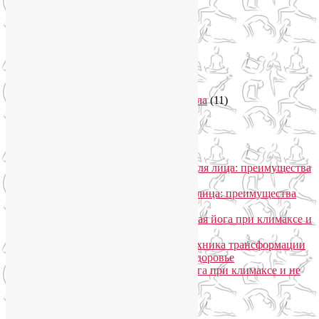
Регрессионная терапия
(1)
Самомассаж
(1)
Секреты похудения
(2)
Семинары по йоге
(19)
Советы туристам
(3)
Тренировки онлайн
(1)
Философия йоги
(7)
Энергетика человека и тонкие тела
(11)
Энергетические практики
(1)
Общение
Лия Волова
к записи
SmartYoga для лица: преимущества
моего подхода
Надежда
к записи
SmartYoga для лица: преимущества
моего подхода
Лия Волова
к записи
Гормональная йога при климаксе и
не только
Лия Волова
к записи
Даосская техника трансформации
сексуальной энергии в женское здоровье
Ирина
к записи
Гормональная йога при климаксе и не
только
Сайт работает на WordPress