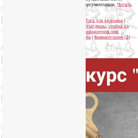
Конечно, есть! Самое время перейти к аргументации.
Читать
далее
→
Рубрика:
Асаны
,
Духовные практики
,
Йога для здоровья
|
Метки:
перевернутые асаны
,
перевернутые позы
,
стойка на
голове
,
упражнения для омоложения
,
упражнения при
варикозном расширении вен
,
Ширшасана
|
Комментарии (
2
)
Упадок сил. Что делать?