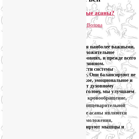
Почему так важны перевернутые асаны?
Опубликовано
04.10.2014
автором
Лия Волова
2
Google
Перевернутые асаны в йоге являются наиболее важными,
и тому есть несколько причин. Их положительное
воздействие ощущается на многих уровнях, и прежде всего
на физическом, психологическом и духовном.
Перевернутые позы помогают привести системы
организма в гармоничное равновесие. Они балансируют не
только физическое, но и энергетическое, эмоциональное и
ментальное тела, а также содействуют духовному
развитию. Переворачиваясь с ног на голову, мы улучшаем
свое физическое здоровье,
улучшаем кровообращение,
нормализуем работу дыхательной и пищеварительной
систем. Кроме того, все перевернутые асаны являются
эффективными упражнениями для омоложения,
замедляют процессы старения, тонизируют мышцы и
кожу,