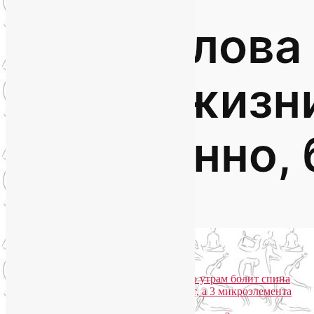
Популярные записи
Марджариасана для тех, у кого по утрам болит спина
Почему дорогой крем не работает, а 3 микроэлемента
для кожи творят чудеса?