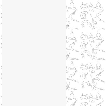
Phone
Telegram
WhatsApp
WhatsApp
+79250568266
Phone
+79250568266
Telegram
@Liya_Volova