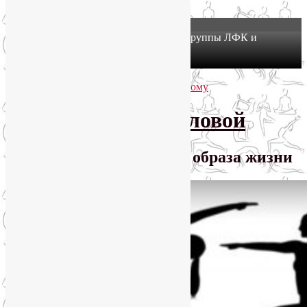
X
Йогатерапия в Москве: приглашаем в группы ЛФК и
оздоровительной йоги на Соколе!
Узнать подробнее
Перейти к основному содержимому
Перейти к дополнительному содержимому
SmartYoga Лии Воловой
Практики для здорового образа жизни