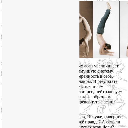
Благотворное воздействие перевернутых асан увеличивает
плотность костной ткани, укрепляет иммунную систему,
снижает стресс и тревогу, повышает уверенность в себе,
улучшает концентрацию, стимулирует чакры. В результате,
практикуя в йоге перевернутые позы, мы начинаем
чувствовать себя счастливее и оптимистичнее, нейтрализуем
разрушительное воздействие стрессов и даже обретаем
духовную ориентацию. Кроме того, перевернутые асаны
способствуют самореализации.
Но, читая эту пару восторженных абзацев, Вы уже, наверное,
неоднократно подумали: неужели это всё правда? А есть ли
доказательства эффективности перевернутых асан йоги?