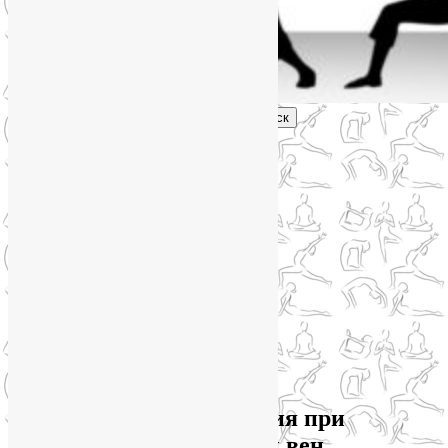
Поиск
Главное меню
Обо мне
О блоге
YogaLiya
Сотрудничество
Карта сайта
Партнеры
Группы SmartYoga
Нейрографика
Супервизор НейроГрафики
Отзывы
Стоимость
Архив метки:
упражнения при
варикозном расширении вен