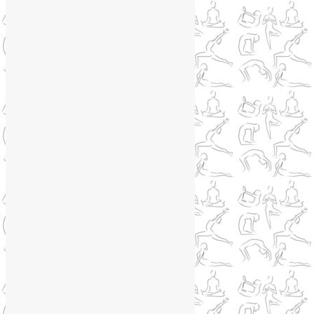
Йогатерапия
(83)
Ароматерапия
(1)
Йога для коленей
(3)
Йога для спины
(15)
Как сохранить молодость
(12)
Книги о йоге
(1)
Коронавирус
(1)
Корпоративная йога
(1)
Лекции о здоровье
(2)
Метеозависимость
(1)
Мужское здоровье
(1)
Натуропатия
(2)
Нейрографика
(6)
Курсы нейрографики
(2)
Обучение нейрографике
(2)
Цветотерапия
(1)
Нетрадиционная медицина
(4)
Новости
(21)
Новости медицины
(6)
Нутрициология
(1)
Очищение организма
(4)
Очищение кишечника
(2)
Пранаяма
(15)
Психосоматика
(2)
Разное
(5)