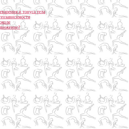
еварения и тонуса тела
теозависимости
околе
 движение?