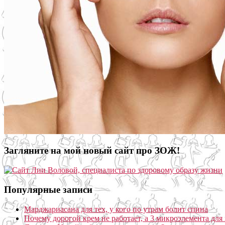
Загляните на мой новый сайт про ЗОЖ!
Популярные записи
Марджариасана для тех, у кого по утрам болит спина
Почему дорогой крем не работает, а 3 микроэлемента для 