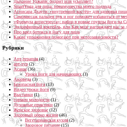
Дыхание Уджайи: бодрит или усыпляет?
SmartYoga для лица: преимущества моего подхода
Агнисара Дхаути: «внутренний костёр» для здоровья пищ
Самомассаж пальцев рук и ног поможет избавиться от ме
«Формула антистресса»: набор в новые группы йоги на С
Эндорфинный коктейль, или Как мозг награждает нас за
Про вред ботокса и йогу для лица
Какие упражнения помогают при метеозависимости?
Рубрики
Арт-терапия
(4)
арт-тур
(2)
Асаны
(36)
Уроки йоги для начинающих
(3)
Аюрведа
(3)
Безопасная йога
(13)
Видео уроки йоги
(9)
Выставки
(1)
гормон молодости
(1)
Духовные практики
(2)
Женское здоровье
(12)
Здоровый образ жизни
(46)
Вегетарианская кухня
(2)
Здоровое питание
(15)