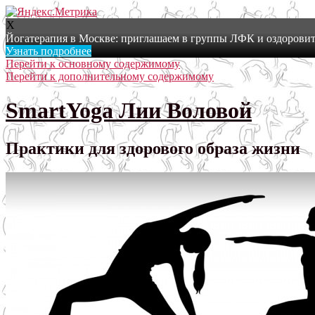
X
Йогатерапия в Москве: приглашаем в группы ЛФК и оздоровит
Узнать подробнее
Перейти к основному содержимому
Перейти к дополнительному содержимому
SmartYoga Лии Воловой
Практики для здорового образа жизни