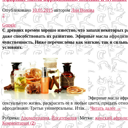
Опубликовано
10.05.2015
автором
Лия Волова
2
Google
С древних времен хорошо известно, что запахи некоторых
даже способствовать их развитию. Эфирные масла
афродизи
чувственность.
Ниже перечислены как мягкие, так и сильны
условиях.
Эфирные масла афро
сексуальную жизнь, раскрасить ее в любые цвета, придать отн
афродизиаки. Третьи универсальны. Итак…
Читать далее
→
Рубрика:
Ароматерапия
,
Йогатерапия
|
Метки:
женский афроди
Комментарии (
2
)