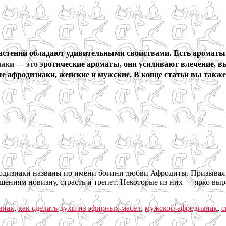
 растений обладают удивительными свойствами. Есть аромат
аки — это э
ротические ароматы, они усиливают влечение, 
е афродизиаки, женские и мужские. В конце статьи вы также 
дизиаки названы по имени богини любви Афродиты. Призывая и
ошениям новизну, страсть и трепет. Некоторые из них — ярко в
зиак
,
как сделать духи из эфирных масел
,
мужской афродизиак
,
с