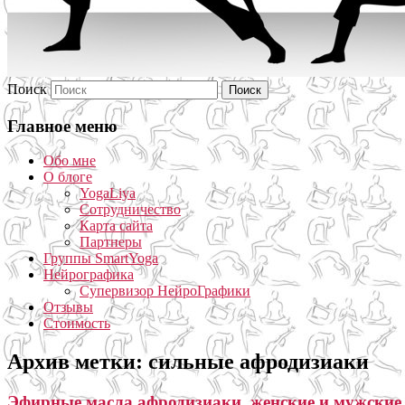
Поиск
Главное меню
Обо мне
О блоге
YogaLiya
Сотрудничество
Карта сайта
Партнеры
Группы SmartYoga
Нейрографика
Супервизор НейроГрафики
Отзывы
Стоимость
Архив метки:
сильные афродизиаки
Эфирные масла афродизиаки, женские и мужские