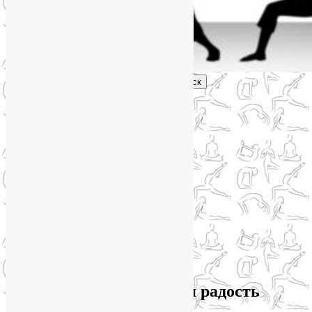
Поиск
Главное меню
Обо мне
О блоге
YogaLiya
Сотрудничество
Карта сайта
Партнеры
Группы SmartYoga
Нейрографика
Супервизор НейроГрафики
Отзывы
Стоимость
Архив метки:
мышечная радость