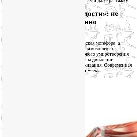
для мозга в ответ на бег, силовую нагрузку и даже растяжку.
Феномен «мышечной радости»: не
просто приятно, а жизненно
необходимо
«Мышечная радость» — это не поэтическая метафора, а
строгий нейробиологический термин для комплекса
ощущений: от эйфории бегуна до глубокого умиротворения
после йоги. Это эволюционная «плата» за движение —
поведение, критически важное для выживания. Современная
наука позволяет нам расшифровать этот «чек».