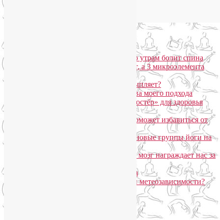
Популярные записи
Марджариасана для тех, у кого по утрам болит спина
Почему дорогой крем не работает, а 3 микроэлемента
для кожи творят чудеса?
Дыхание Уджайи: бодрит или усыпляет?
SmartYoga для лица: преимущества моего подхода
Агнисара Дхаути: «внутренний костёр» для здоровья
пищеварения и тонуса тела
Самомассаж пальцев рук и ног поможет избавиться от
метеозависимости
«Формула антистресса»: набор в новые группы йоги на
Соколе
Эндорфинный коктейль, или Как мозг награждает нас за
движение?
Про вред ботокса и йогу для лица
Какие упражнения помогают при метеозависимости?
Рубрики
Арт-терапия
(4)