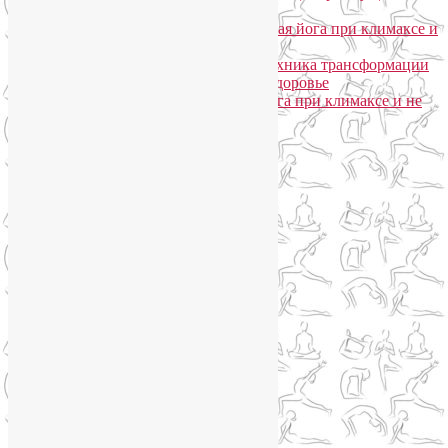
моего подхода
Лия Волова
к записи
Гормональная йога при климаксе и
не только
Лия Волова
к записи
Даосская техника трансформации
сексуальной энергии в женское здоровье
Ирина
к записи
Гормональная йога при климаксе и не
только
Сайт работает на WordPress
Phone
Telegram
WhatsApp
WhatsApp
+79250568266
Phone
+79250568266
Telegram
@Liya_Volova