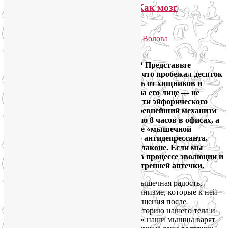
Эндорфинный коктейль, или Как мозг
награждает нас за движение?
Опубликовано
10.12.2025
автором
Лия Волова
Ответить
Почему предки были счастливее нас? Представьте
охотника каменного века. Он только что пробежал десяток
километров по саванне, уворачиваясь от хищников и
преследуя добычу. Он уставший, но на его лице — не
гримаса страдания, а выражение почти эйфорического
облегчения. Его мозг уже запустил древнейший механизм
поощрения. Мы, их потомки, сидим по 8 часов в офисах, а
наш мозг по-прежнему жаждет той же «мышечной
радости» — мощнейшего природного антидепрессанта,
анальгетика и мотиватора в одном флаконе. Если мы
продолжим в том же духе, то можем в процессе эволюции и
вовсе лишиться этой волшебной внутренней аптечки.
Мы часто слышим это выражение — мышечная радость,
однако недооцениваем процессы в организме, которые к ней
приводят. Это не просто приятные ощущения после
тренировки. Давайте заглянем в лабораторию нашего тела и
узнаем, какую именно «химию счастья» наши мышцы варят