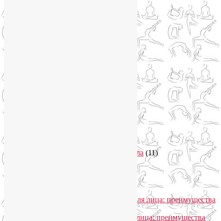
Цветотерапия
(1)
Нетрадиционная медицина
(4)
Новости
(21)
Новости медицины
(6)
Нутрициология
(1)
Очищение организма
(4)
Очищение кишечника
(2)
Пранаяма
(15)
Психосоматика
(2)
Разное
(5)
Регрессионная терапия
(1)
Самомассаж
(1)
Секреты похудения
(2)
Семинары по йоге
(19)
Советы туристам
(3)
Тренировки онлайн
(1)
Философия йоги
(7)
Энергетика человека и тонкие тела
(11)
Энергетические практики
(1)
Общение
Лия Волова
к записи
SmartYoga для лица: преимущества
моего подхода
Надежда
к записи
SmartYoga для лица: преимущества