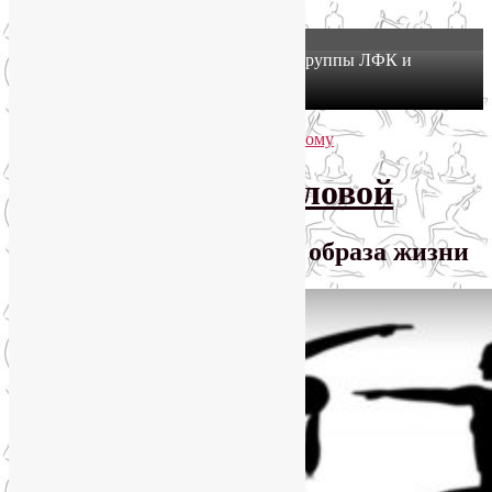
X
Йогатерапия в Москве: приглашаем в группы ЛФК и
оздоровительной йоги на Соколе!
Узнать подробнее
Перейти к основному содержимому
Перейти к дополнительному содержимому
SmartYoga Лии Воловой
Практики для здорового образа жизни