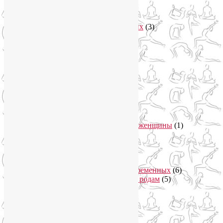
арт-тур
(2)
Асаны
(36)
Уроки йоги для начинающих
(3)
Аюрведа
(3)
Безопасная йога
(13)
Видео уроки йоги
(9)
Выставки
(1)
гормон молодости
(1)
Духовные практики
(2)
Женское здоровье
(12)
Здоровый образ жизни
(46)
Вегетарианская кухня
(2)
Здоровое питание
(15)
Питание беременной женщины
(1)
Йога в Завидово
(1)
Йога в Москва-Сити
(2)
Йога для женщин
(29)
Йога для беременных
(11)
Онлайн курсы для беременных
(6)
Онлайн подготовка к родам
(5)
Йога для здоровья
(67)
Йога для лица
(19)
Самомассаж лица
(3)
Йога для мужчин
(5)