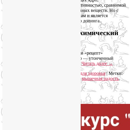
префронтальная кора), «загораются» активностью, сравнимой
с эффектом от некоторых… психоактивных веществ. Но с
одним ключевым отличием: наш мозг сам и является
фабрикой этого легального и полезного допинга.
Бег vs Штанга, или Чей химический
кайф круче?
Оказывается, тип нагрузки определяет и «рецепт»
нейрохимического коктейля. Наше тело — утонченный
бармен, который знает, что нам подать.
Читать далее
→
Рубрика:
Здоровый образ жизни
,
Йога для здоровья
|
Метки:
биохакинг
,
естественное здоровье
,
зож
,
мышечная радость
,
эндорфины
|
Добавить комментарий
Упадок сил. Что делать?