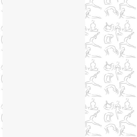
Йога для похудения
(12)
Йога как система
(27)
Медитация
(6)
Мудры
(4)
Йога на Соколе
(4)
Йога онлайн
(1)
Йога туры
(13)
Йога туры 2019
(4)
Отзывы об Индии
(1)
Йога Фото Асаны
(3)
Йогатерапия
(83)
Ароматерапия
(1)
Йога для коленей
(3)
Йога для спины
(15)
Как сохранить молодость
(12)
Книги о йоге
(1)
Коронавирус
(1)
Корпоративная йога
(1)
Лекции о здоровье
(2)
Метеозависимость
(1)
Мужское здоровье
(1)
Натуропатия
(2)
Нейрографика
(6)
Курсы нейрографики
(2)
Обучение нейрографике
(2)