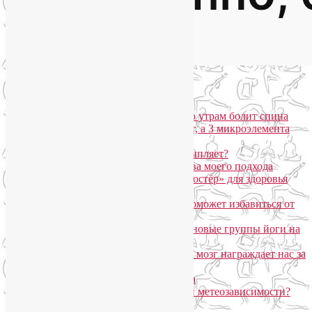
Популярные записи
Марджариасана для тех, у кого по утрам болит спина
Почему дорогой крем не работает, а 3 микроэлемента
для кожи творят чудеса?
Дыхание Уджайи: бодрит или усыпляет?
SmartYoga для лица: преимущества моего подхода
Агнисара Дхаути: «внутренний костёр» для здоровья
пищеварения и тонуса тела
Самомассаж пальцев рук и ног поможет избавиться от
метеозависимости
«Формула антистресса»: набор в новые группы йоги на
Соколе
Эндорфинный коктейль, или Как мозг награждает нас за
движение?
Про вред ботокса и йогу для лица
Какие упражнения помогают при метеозависимости?