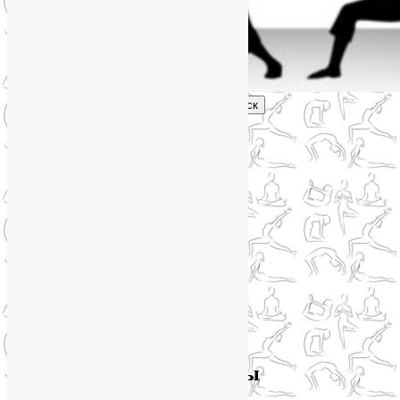
Поиск
Главное меню
Обо мне
О блоге
YogaLiya
Сотрудничество
Карта сайта
Партнеры
Группы SmartYoga
Нейрографика
Супервизор НейроГрафики
Отзывы
Стоимость
Архив метки:
йога чакры