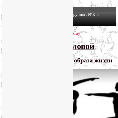
X
Йогатерапия в Москве: приглашаем в группы ЛФК и
оздоровительной йоги на Соколе!
Узнать подробнее
Перейти к основному содержимому
Перейти к дополнительному содержимому
SmartYoga Лии Воловой
Практики для здорового образа жизни