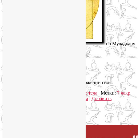
на Муладхару
– асаны йоги в положении стоя;
на Свадхистану – наклоны вперед;
на Манипуру – скрутки;
на Анахату – прогибы назад;
на Вишудху – балансовые асаны;
на Аджну – перевернутые асаны;
на Сахасрару – асаны йоги в положении сидя.
Рубрика:
Энергетика человека и тонкие тела
|
Метки:
7 чакр
,
асаны йоги
,
йога чакры
,
чакры человека
|
Добавить
комментарий
Упадок сил. Что делать?