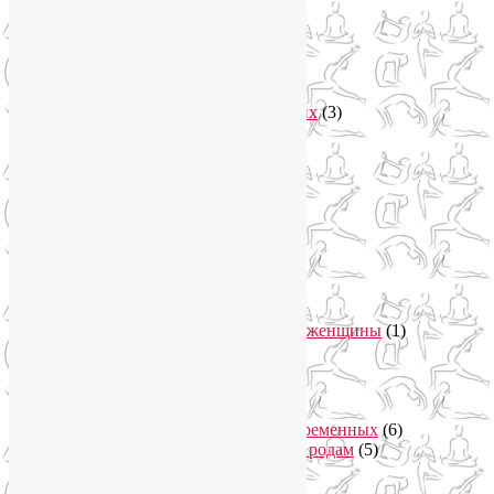
Рубрики
Арт-терапия
(4)
арт-тур
(2)
Асаны
(36)
Уроки йоги для начинающих
(3)
Аюрведа
(3)
Безопасная йога
(13)
Видео уроки йоги
(9)
Выставки
(1)
гормон молодости
(1)
Духовные практики
(2)
Женское здоровье
(12)
Здоровый образ жизни
(46)
Вегетарианская кухня
(2)
Здоровое питание
(15)
Питание беременной женщины
(1)
Йога в Завидово
(1)
Йога в Москва-Сити
(2)
Йога для женщин
(29)
Йога для беременных
(11)
Онлайн курсы для беременных
(6)
Онлайн подготовка к родам
(5)
Йога для здоровья
(67)
Йога для лица
(19)