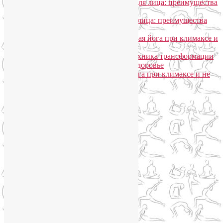
Лия Волова
к записи
SmartYoga для лица: преимущества
моего подхода
Надежда
к записи
SmartYoga для лица: преимущества
моего подхода
Лия Волова
к записи
Гормональная йога при климаксе и
не только
Лия Волова
к записи
Даосская техника трансформации
сексуальной энергии в женское здоровье
Ирина
к записи
Гормональная йога при климаксе и не
только
Сайт работает на WordPress
Phone
Telegram
WhatsApp
WhatsApp
+79250568266
Phone
+79250568266
Telegram
@Liya_Volova