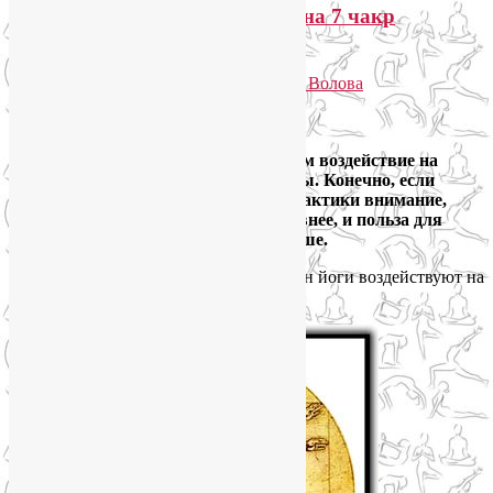
Как асаны йоги воздействуют на 7 чакр
человека?
Опубликовано
14.06.2013
автором
Лия Волова
Ответить
Google
Выполняя асаны йоги, мы оказываем воздействие на
чакры – наши энергетические центры. Конечно, если
концентрировать на этом аспекте практики внимание,
воздействие на чакры будет интенсивнее, и польза для
Вашей энергетики несоизмеримо выше.
Вот обобщенная схема, какие типы асан йоги воздействуют на
основные
7 чакр
человека: