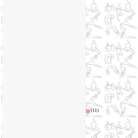
Курсы нейрографики
(2)
Обучение нейрографике
(2)
Цветотерапия
(1)
Нетрадиционная медицина
(4)
Новости
(21)
Новости медицины
(6)
Нутрициология
(1)
Очищение организма
(4)
Очищение кишечника
(2)
Пранаяма
(15)
Психосоматика
(2)
Разное
(5)
Регрессионная терапия
(1)
Самомассаж
(1)
Секреты похудения
(2)
Семинары по йоге
(19)
Советы туристам
(3)
Тренировки онлайн
(1)
Философия йоги
(7)
Энергетика человека и тонкие тела
(11)
Энергетические практики
(1)
Общение