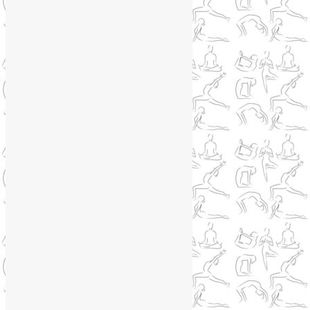
Самомассаж лица
(3)
Йога для мужчин
(5)
Йога для похудения
(12)
Йога как система
(27)
Медитация
(6)
Мудры
(4)
Йога на Соколе
(4)
Йога онлайн
(1)
Йога туры
(13)
Йога туры 2019
(4)
Отзывы об Индии
(1)
Йога Фото Асаны
(3)
Йогатерапия
(83)
Ароматерапия
(1)
Йога для коленей
(3)
Йога для спины
(15)
Как сохранить молодость
(12)
Книги о йоге
(1)
Коронавирус
(1)
Корпоративная йога
(1)
Лекции о здоровье
(2)
Метеозависимость
(1)
Мужское здоровье
(1)
Натуропатия
(2)
Нейрографика
(6)