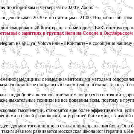
ле
:
по вторникам и четвергам с 20.00 в Zoom.
недельникам в 20.30 и по пятницам в 21.00. Подробнее об этом
, дипломированный йогатерапевт и методист ЛФК, инструктор по
отзывы о занятиях в группах йоги на Соколе и Октябрьском
 Telegram на @Liya_Volova или «ВКонтакте» в сообщения нашему
овременной медицины с немедикаментозными методами оздоровл
м очень многое поправить в своем теле и психике, зачастую го
одит подробное анкетирование занимающихся о состоянии здоро
Даже дыхательные техники не все показаны всем, поэтому в гру
сколько тысячелетий, становятся еще более эффективными, есл
ениями о нашей физиологии, внутренней биохимии, взаимной о
дует догмам того или иного стиля или направления йоги. Она бе
таким девизом развивается московская школа йогатерапии в Ин