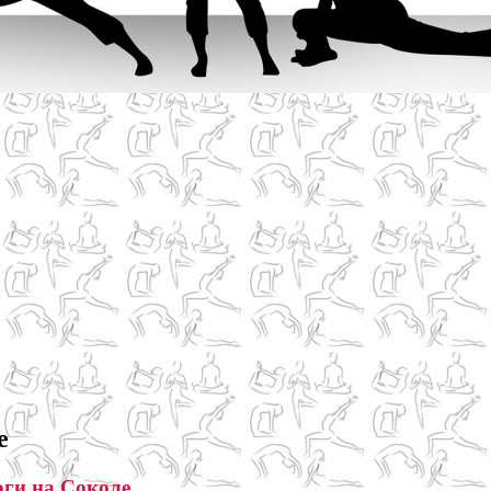
е
оги на Соколе