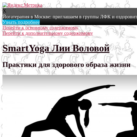
X
Йогатерапия в Москве: приглашаем в группы ЛФК и оздоровит
Узнать подробнее
Перейти к основному содержимому
Перейти к дополнительному содержимому
SmartYoga Лии Воловой
Практики для здорового образа жизни