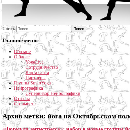
Поиск
Главное меню
Обо мне
О блоге
YogaLiya
Сотрудничество
Карта сайта
Партнеры
Группы SmartYoga
Нейрографика
Супервизор НейроГрафики
Отзывы
Стоимость
Архив метки:
йога на Октябрьском пол
«Формула антистресса»: набор в новые группы й