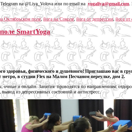
 Telegram на @Liya_Volova или по email на
yogaliya@gmail.com
.
на Октябрьском поле
,
йога на Соколе
,
йога от депрессии
,
йога от 
поле SmartYoga
го здоровья, физического и душевного! Приглашаю вас в гру
 метро, в студии Flex на Малом Песчаном переулке, дом 2.
ы, очные и онлайн. Занятия проводятся по направлениям: оздор
, вывод из депрессивных состояний и антистресс.