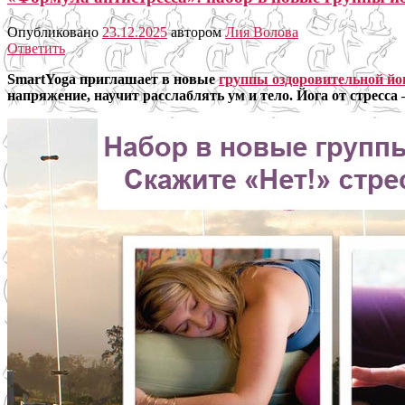
Опубликовано
23.12.2025
автором
Лия Волова
Ответить
SmartYoga приглашает в новые
группы оздоровительной й
напряжение, научит расслаблять ум и тело. Йога от стресс