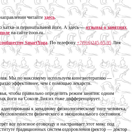
 направлении читайте
здесь
.
 хатха- и перинатальной йоге. А здесь —
отзывы о занятиях
 поле
на сайте zoon.ru..
сообществу SmartYoga
. По телефону
+7(916)245-65-95
Лия
ения. Мы по максимуму используем кинезиотерапию —
раздо эффективнее, чем с помощью лекарств.
вья, чтобы правильно определить режим занятия: одним
ппах йоги на Соколе Лия их тоже дифференцирует.
и адаптированы к западному физиологическому типу человека,
бусловленности физического и эмоционального состояния.
рёт все полезное отовсюду и настраивает этот микс под
ституте традиционных систем оздоровления (ректор — доктор