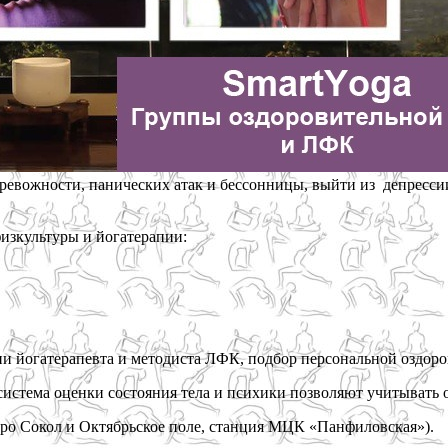
ревожности, панических атак и бессонницы, выйти из депрессии
физкультуры и йогатерапии:
и йогатерапевта и методиста ЛФК, подбор персональной оздор
 система оценки состояния тела и психики позволяют учитывать
тро Сокол и Октябрьское поле, станция МЦК «Панфиловская»).