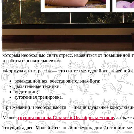
которым необходимо снять стресс, избавиться от повышенной т
и работы с психотерапевтом.
«Формула антистресса» — это синтез методов йоги, лечебной 
релаксационная, восстановительная йога;
дыхательные техники;
медитации;
аутогенная тренировка.
При желании и необходимости — индивидуальные консультаци
Малые
группы йоги на Соколе и Октябрьском поле
, а также
Текущий адрес: Малый Песчаный переулок, дом 2 (станции ме