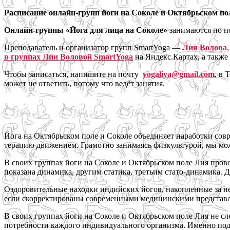
Расписание онлайн-групп
йоги на Соколе и Октябрьском по
Онлайн-группы «Йога для лица на Соколе»
занимаются по по
Преподаватель и организатор групп SmartYoga —
Лия Волова
в группах Лии Воловой SmartYoga
на Яндекс.Картах, а также
Чтобы записаться, напишите на почту
yogaliya@gmail.com
, в
может не ответить, потому что ведёт занятия.
Йога на Октябрьском поле и Соколе объединяет наработки с
терапию движением. Грамотно занимаясь физкультурой, мы може
В своих группах йоги на Соколе и Октябрьском поле Лия пров
показана динамика, другим статика, третьим стато-динамика. 
Оздоровительные находки индийских йогов, накопленные за не
если скорректированы современными медицинскими представл
В своих группах йоги на Соколе и Октябрьском поле Лия не сле
потребности каждого индивидуального организма. Именно под 