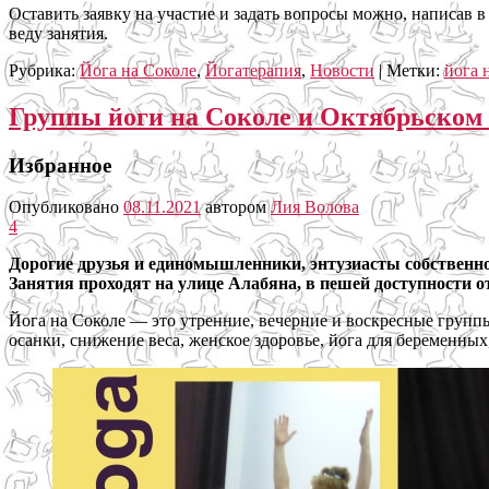
Оставить заявку на участие и задать вопросы можно, написав в
веду занятия.
Рубрика:
Йога на Соколе
,
Йогатерапия
,
Новости
|
Метки:
йога 
Группы йоги на Соколе и Октябрьском 
Избранное
Опубликовано
08.11.2021
автором
Лия Волова
4
Дорогие друзья и единомышленники, энтузиасты собственно
Занятия проходят на улице Алабяна, в пешей доступности от
Йога на Соколе — это утренние, вечерние и воскресные групп
осанки, снижение веса, женское здоровье, йога для беременных