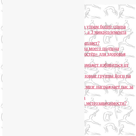
Популярные записи
Марджариасана для тех, у кого по утрам болит спина
Почему дорогой крем не работает, а 3 микроэлемента
для кожи творят чудеса?
Дыхание Уджайи: бодрит или усыпляет?
SmartYoga для лица: преимущества моего подхода
Агнисара Дхаути: «внутренний костёр» для здоровья
пищеварения и тонуса тела
Самомассаж пальцев рук и ног поможет избавиться от
метеозависимости
«Формула антистресса»: набор в новые группы йоги на
Соколе
Эндорфинный коктейль, или Как мозг награждает нас за
движение?
Про вред ботокса и йогу для лица
Какие упражнения помогают при метеозависимости?
Рубрики
Арт-терапия
(4)
арт-тур
(2)