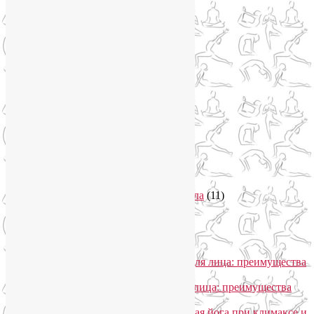
Новости
(21)
Новости медицины
(6)
Нутрициология
(1)
Очищение организма
(4)
Очищение кишечника
(2)
Пранаяма
(15)
Психосоматика
(2)
Разное
(5)
Регрессионная терапия
(1)
Самомассаж
(1)
Секреты похудения
(2)
Семинары по йоге
(19)
Советы туристам
(3)
Тренировки онлайн
(1)
Философия йоги
(7)
Энергетика человека и тонкие тела
(11)
Энергетические практики
(1)
Общение
Лия Волова
к записи
SmartYoga для лица: преимущества
моего подхода
Надежда
к записи
SmartYoga для лица: преимущества
моего подхода
Лия Волова
к записи
Гормональная йога при климаксе и