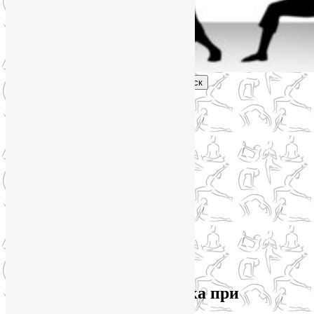
Поиск
Главное меню
Обо мне
О блоге
YogaLiya
Сотрудничество
Карта сайта
Партнеры
Группы SmartYoga
Нейрографика
Супервизор НейроГрафики
Отзывы
Стоимость
Архив метки:
гимнастика при
коксартрозе