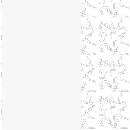
Медитация
(6)
Мудры
(4)
Йога на Соколе
(4)
Йога онлайн
(1)
Йога туры
(13)
Йога туры 2019
(4)
Отзывы об Индии
(1)
Йога Фото Асаны
(3)
Йогатерапия
(83)
Ароматерапия
(1)
Йога для коленей
(3)
Йога для спины
(15)
Как сохранить молодость
(12)
Книги о йоге
(1)
Коронавирус
(1)
Корпоративная йога
(1)
Лекции о здоровье
(2)
Метеозависимость
(1)
Мужское здоровье
(1)
Натуропатия
(2)
Нейрографика
(6)
Курсы нейрографики
(2)
Обучение нейрографике
(2)
Цветотерапия
(1)
Нетрадиционная медицина
(4)