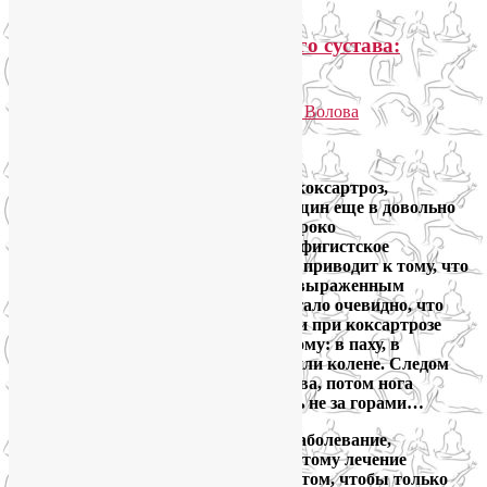
Лечение артроза тазобедренного сустава:
гимнастика при коксартрозе
Опубликовано
25.09.2013
автором
Лия Волова
Ответить
Google
Артроз тазобедренного сустава, или коксартроз,
подстерегает как мужчин, так и женщин еще в довольно
молодом возрасте – после 40 лет. Широко
распространенное в нашей стране пофигистское
отношение к собственному здоровью приводит к тому, что
в больницу человек идет уже с ярко выраженным
болевым синдромом. То есть когда стало очевидно, что
«само» на этот раз «не прошло». Боли при коксартрозе
могут локализоваться очень по-разному: в паху, в
пояснице, в ягодичной зоне, в бедре или колене. Следом
идет уменьшение подвижности сустава, потом нога
укорачивается, а там и инвалидность не за горами…
Любой артроз – это дегенеративное заболевание,
вызванное разрушением сустава, поэтому лечение
коксартроза суставов заключается в том, чтобы только