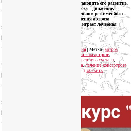
замедлить, в лучшем случае – приостановить его развитие.
Самая надежная профилактика артроза – движение,
организованное грамотно, в рациональном режиме: йога –
идеальный вариант. А в процессе лечения артроза
тазобедренного сустава важную роль играет лечебная
гимнастика при коксартрозе.
Читать далее
→
Рубрика:
Йога для здоровья
,
Йогатерапия
|
Метки:
артроз
тазобедренного сустава
,
гимнастика при коксартрозе
,
коксартроз лечение
,
коксартроз тазобедренного сустава
,
лечение артроза тазобедренного сустава
,
лечение коксартроза
суставов
,
упражнения при коксартрозе
|
Добавить
комментарий
Упадок сил. Что делать?