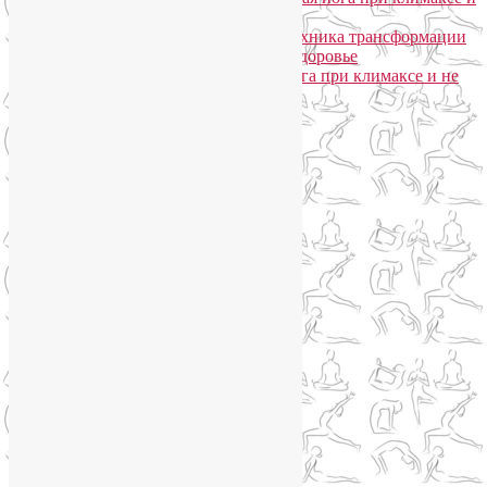
не только
Лия Волова
к записи
Даосская техника трансформации
сексуальной энергии в женское здоровье
Ирина
к записи
Гормональная йога при климаксе и не
только
Сайт работает на WordPress
Phone
Telegram
WhatsApp
WhatsApp
+79250568266
Phone
+79250568266
Telegram
@Liya_Volova