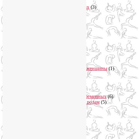
Асаны
(36)
Уроки йоги для начинающих
(3)
Аюрведа
(3)
Безопасная йога
(13)
Видео уроки йоги
(9)
Выставки
(1)
гормон молодости
(1)
Духовные практики
(2)
Женское здоровье
(12)
Здоровый образ жизни
(46)
Вегетарианская кухня
(2)
Здоровое питание
(15)
Питание беременной женщины
(1)
Йога в Завидово
(1)
Йога в Москва-Сити
(2)
Йога для женщин
(29)
Йога для беременных
(11)
Онлайн курсы для беременных
(6)
Онлайн подготовка к родам
(5)
Йога для здоровья
(67)
Йога для лица
(19)
Самомассаж лица
(3)
Йога для мужчин
(5)
Йога для похудения
(12)
Йога как система
(27)