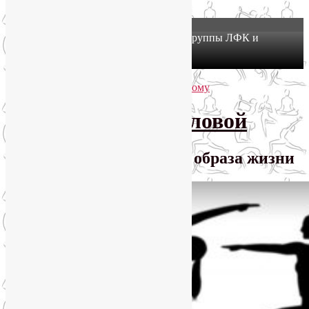
X
Йогатерапия в Москве: приглашаем в группы ЛФК и
оздоровительной йоги на Соколе!
Узнать подробнее
Перейти к основному содержимому
Перейти к дополнительному содержимому
SmartYoga Лии Воловой
Практики для здорового образа жизни