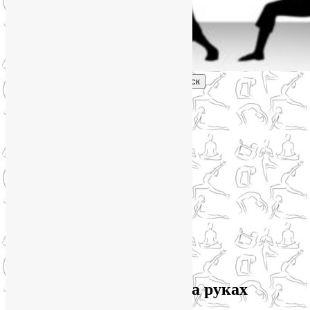
Поиск
Главное меню
Обо мне
О блоге
YogaLiya
Сотрудничество
Карта сайта
Партнеры
Группы SmartYoga
Нейрографика
Супервизор НейроГрафики
Отзывы
Стоимость
Архив метки:
балансы на руках