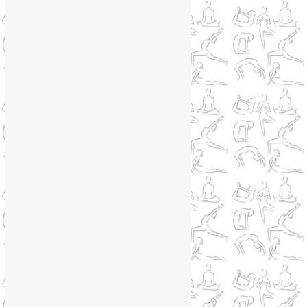
Как сохранить молодость
(12)
Книги о йоге
(1)
Коронавирус
(1)
Корпоративная йога
(1)
Лекции о здоровье
(2)
Метеозависимость
(1)
Мужское здоровье
(1)
Натуропатия
(2)
Нейрографика
(6)
Курсы нейрографики
(2)
Обучение нейрографике
(2)
Цветотерапия
(1)
Нетрадиционная медицина
(4)
Новости
(21)
Новости медицины
(6)
Нутрициология
(1)
Очищение организма
(4)
Очищение кишечника
(2)
Пранаяма
(15)
Психосоматика
(2)
Разное
(5)
Регрессионная терапия
(1)
Самомассаж
(1)
Секреты похудения
(2)
Семинары по йоге
(19)