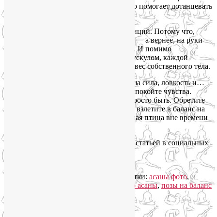
действительно работает и очень хорошо помогает дотанцевать
асану до конца.
А вот в балансах на руках мы вне традиций. Потому что,
будучи перевернутыми с ног на голову — а вернее, на руки —
мы бросаем вызов природе своего тела. И помимо
необходимости «танцевать» каждым мускулом, каждой
клеткой, мы еще держим на руках весь вес собственного тела.
В балансах на руках нам нужна вся наша сила, ловкость и…
уравновешенность. Утихомирьте ум, успокойте чувства.
Очистите сознание. Позвольте всему просто быть. Обретите
гармонию с собой и миром. И тогда вы взлетите в баланс на
руках — легко и уверенно, как свободная птица вне времени
и пространства…
Буду благодарна, если поделитесь этой статьей в социальных
сетях:
04.04.2013
,
Лия Волова
Рубрика:
Асаны
,
Йога Фото Асаны
Метки:
асаны фото
,
балансы на руках
,
йога фото
,
йога фото асаны
,
позы на баланс
Добавить комментарий
Упадок сил. Что делать?