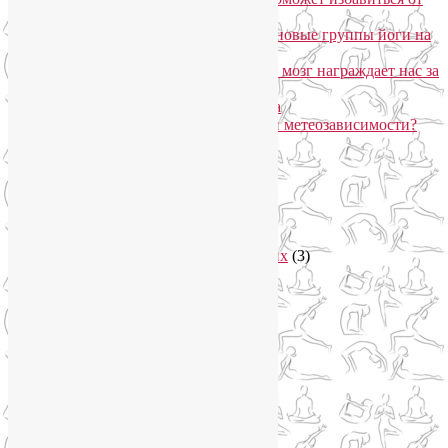
метеозависимости
«Формула антистресса»: набор в новые группы йоги на
Соколе
Эндорфинный коктейль, или Как мозг награждает нас за
движение?
Про вред ботокса и йогу для лица
Какие упражнения помогают при метеозависимости?
Рубрики
Арт-терапия
(4)
арт-тур
(2)
Асаны
(36)
Уроки йоги для начинающих
(3)
Аюрведа
(3)
Безопасная йога
(13)
Видео уроки йоги
(9)
Выставки
(1)
гормон молодости
(1)
Духовные практики
(2)
Женское здоровье
(12)
Здоровый образ жизни
(46)
Вегетарианская кухня
(2)
Здоровое питание
(15)