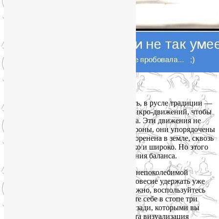
Позы на баланс похожи на танец.
В балансах стоя мы танцуем, так сказать, в русле традиции —
на ногах. Тело совершает множество микро-движений, чтобы
поддержать устойчивое положение тела. Эти движения не
хаотичны, как может показаться со стороны, они упорядочены
и системны. Опорная нога при этом укоренена в земле, сквозь
пол воображаемые корни уходят глубоко и широко. Но этого
образа не всегда достаточно для обретения баланса.
И когда стопа вместо того, чтобы быть непоколебимой
опорой, тоже начинает танцевать, равновесие удержать уже
проблематично. Если же это еще возможно, воспользуйтесь
беспроигрышным приемом. Представьте себе в стопе три
опорные точки — две спереди и одну сзади, которыми вы
привинчены к полу. Удивительно, но эта визуализация