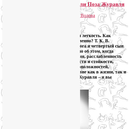
Антигравитация в Бакасане, или Поза Журавля
Опубликовано
26.09.2014
автором
Лия Волова
2
Google
Бдительность и релаксация. Усилие и легкость. Как
выразить оба этих качества одновременно? Т. К. В.
Дешикачар, основатель стиля Винийога и четвертый сын
Кришнамачарьи, размышляет именно об этом, когда
пишет: «Это внимание без напряжения, расслабленность
без вялости.» Это двуединство мягкости и стойкости,
гибкости и силы. Это баланс противоположностей,
который гармонизирует любое действие как в жизни, так и
в йоге. Овладейте Бакасаной, позой Журавля – и вы
поймете, о чем я.