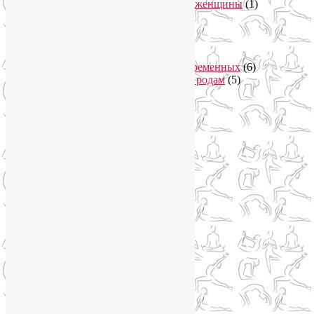
Питание беременной женщины
(1)
Йога в Завидово
(1)
Йога в Москва-Сити
(2)
Йога для женщин
(29)
Йога для беременных
(11)
Онлайн курсы для беременных
(6)
Онлайн подготовка к родам
(5)
Йога для здоровья
(67)
Йога для лица
(19)
Самомассаж лица
(3)
Йога для мужчин
(5)
Йога для похудения
(12)
Йога как система
(27)
Медитация
(6)
Мудры
(4)
Йога на Соколе
(4)
Йога онлайн
(1)
Йога туры
(13)
Йога туры 2019
(4)
Отзывы об Индии
(1)
Йога Фото Асаны
(3)
Йогатерапия
(83)
Ароматерапия
(1)
Йога для коленей
(3)
Йога для спины
(15)