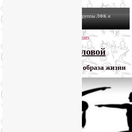
X
Йогатерапия в Москве: приглашаем в группы ЛФК и
оздоровительной йоги на Соколе!
Узнать подробнее
Перейти к основному содержимому
Перейти к дополнительному содержимому
SmartYoga Лии Воловой
Практики для здорового образа жизни