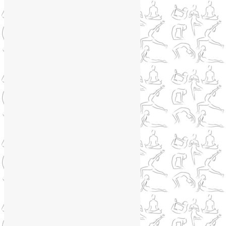
Phone
+79250568266
Telegram
@Liya_Volova