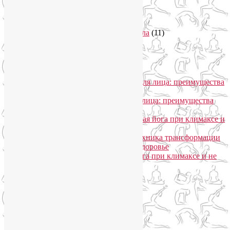
Советы туристам
(3)
Тренировки онлайн
(1)
Философия йоги
(7)
Энергетика человека и тонкие тела
(11)
Энергетические практики
(1)
Общение
Лия Волова
к записи
SmartYoga для лица: преимущества
моего подхода
Надежда
к записи
SmartYoga для лица: преимущества
моего подхода
Лия Волова
к записи
Гормональная йога при климаксе и
не только
Лия Волова
к записи
Даосская техника трансформации
сексуальной энергии в женское здоровье
Ирина
к записи
Гормональная йога при климаксе и не
только
Сайт работает на WordPress
Phone
Telegram
WhatsApp
WhatsApp
+79250568266