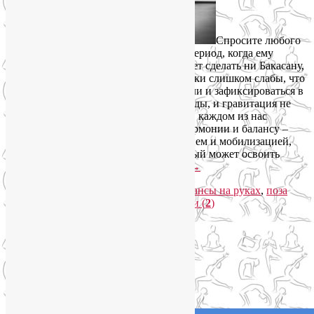
Спросите любого
практика йоги: в жизни каждого был период, когда ему
казалось, что его тело никогда не сможет сделать ни Бакасану,
ни Паршва Бакасану. Думал, что его руки слишком слабы, что
ноги не в состоянии оторваться от земли и зафиксироваться в
полете. Ведь это против законов природы, и гравитация не
позволит. Мы тогда еще не знали, что в каждом из нас
изначально живет эта способность к гармонии и балансу –
между силой и гибкостью, расслаблением и мобилизацией,
сгруппированностью всего тела. Каждый может освоить
Бакасану, позу Журавля.
Читать далее
→
Рубрика:
Асаны
|
Метки:
Бакасана
,
балансы на руках
,
поза
Журавля
,
позы на баланс
|
Комментарии (
2
)
Йога Фото Асаны
Изображение
Ответить