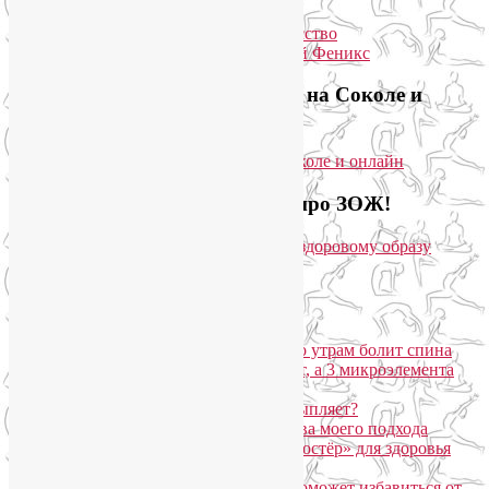
Приглашаем на йогу для лица на Соколе и
онлайн
Загляните на мой новый сайт про ЗОЖ!
Популярные записи
Марджариасана для тех, у кого по утрам болит спина
Почему дорогой крем не работает, а 3 микроэлемента
для кожи творят чудеса?
Дыхание Уджайи: бодрит или усыпляет?
SmartYoga для лица: преимущества моего подхода
Агнисара Дхаути: «внутренний костёр» для здоровья
пищеварения и тонуса тела
Самомассаж пальцев рук и ног поможет избавиться от