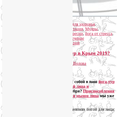
Рубрика:
Здоровый образ жизни
,
Йога для здоровья
,
Йогатерапия
,
Лекции о здоровье
,
Медитация
,
Мудры
,
Семинары по йоге
|
Метки:
йога от депресии
,
йога от стресса
,
как избавиться от метеозависимости
,
лечение
метеозависимости
|
Добавить комментарий
Что еще взять с собой в йога-тур в Крым 2019?
Опубликовано
13.01.2019
автором
Лия Волова
Ответить
Google
Девочки, что еще нужно будет взять с собой в наш
йога-тур
«В Крым за бодростью тела, красотой лица и
спокойствием души»
с 21 по 29 сентября?
Приспособления
для самомассажа лица и расслабления мышц лица
мы уже
обсудили в прошлый раз.
Итак, вот что еще пригодится нам на занятиях йогой для лица: