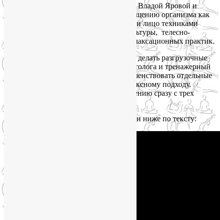
Мы проведем этот тренинг в тандеме с Владой Яровой и
предложим комплексный подход к очищению организма как
системы, воздействуя на психику, тело и лицо техниками
омоложения из арсенала йоги, фейскультуры, телесно-
ориентированных, медитативных и релаксационных практик.
Конечно, можно просто периодически делать разгрузочные
дни, время от времени посещать косметолога и тренажерный
зал, но бессистемные попытки усовершенствовать отдельные
части себя всегда проигрывают комплексному подходу.
Давайте подойдем к красоте и омоложению сразу с трех
сторон — души, тела и лица.
Подробности — в видео-приглашении и ниже по тексту: