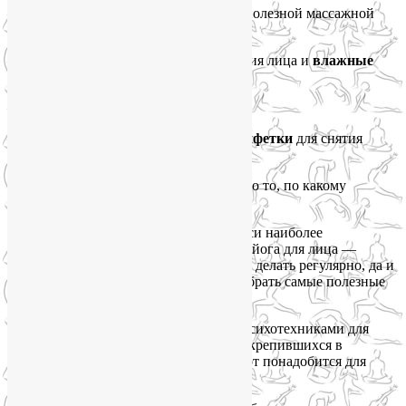
—
две чайных ложки
для еще одной полезной массажной
техники;
—
бесспиртовое средство
для очищения лица и
влажные
салфетки
без содержания спирта;
—
гидролат
для увлажнения лица;
—
масло
для массажа лица и
сухие салфетки
для снятия
избытка масла.
Про гидролаты и масла, в том числе про то, по какому
принципу их выбирать, читайте
здесь
.
И, наконец,
блокнот и ручку
для записи наиболее
действенных для вас упражнений, ибо йога для лица —
дисциплина объемная, всё невозможно делать регулярно, да и
не нужно, поэтому целесообразно отобрать самые полезные
для своего лица техники.
Кроме того, если вы заинтересуетесь психотехниками для
проработки эмоциональных блоков, закрепившихся в
напряжении мышц лица и тела, блокнот понадобится для
выполнения некоторых заданий.