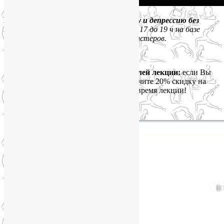
Лекция
«Как победить стресс, тревогу и депрессию без
лекарств и психотерапии»
пройдет с 17 до 19 ч на базе
«Мастерславля» — Детского города мастеров.
Стоимость — 800 р.
Дополнительный бонус для посетителей лекции:
если Вы
придете в детьми старше 7 лет, то получите 20% скидку на
посещение ребенком Мастерславля во время лекции!
Как добраться: