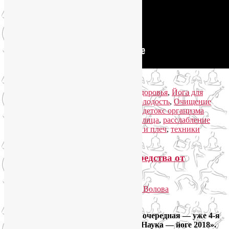
Читать далее
→
Рубрика:
Йога для женщин
,
Йога для здоровья
,
Йога для
спины
,
Йогатерапия
,
Как сохранить молодость
,
Очищение
организма
,
Семинары по йоге
|
Метки:
детокс организма
программа
,
йога для красоты
,
йога для лица
,
расслабление
мышц спины
,
расслабление мышц шеи и плеч
,
техники
омоложения
|
Добавить комментарий
Наука — йоге: эффективные средства от
бессонницы
Опубликовано
22.09.2018
автором
Лия Волова
Ответить
На прошлых выходных закончилась очередная — уже 4-я
научно-практическая конференция «Наука — йоге 2018».