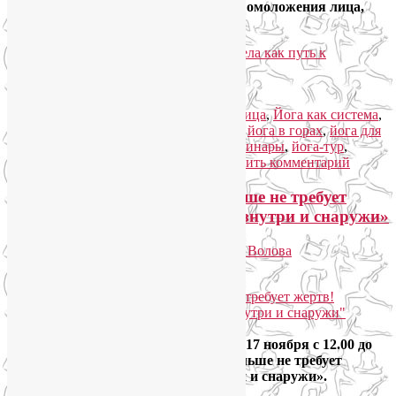
синергетический, системный эффект омоложения лица,
души и тела.
Читать далее
→
Рубрика:
Йога для женщин
,
Йога для лица
,
Йога как система
,
Йога туры
,
Семинары по йоге
|
Метки:
йога в горах
,
йога для
лица
,
йога для снятия стресса
,
йога семинары
,
йога-тур
,
йогатерапия
,
семинары по йоге
|
Добавить комментарий
Детокс-тренинг «Красота больше не требует
жертв! Техники омоложения изнутри и снаружи»
Опубликовано
23.09.2018
автором
Лия Волова
Ответить
Google
Дорогие женщины! Приглашаем вас 17 ноября с 12.00 до
18.00 на детокс-тренинг «Красота больше не требует
жертв! Техники омоложения изнутри и снаружи».