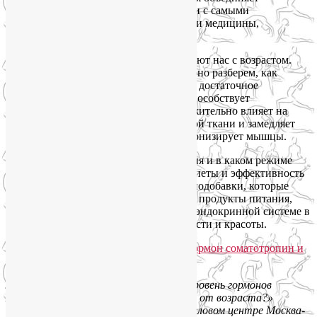
тысячелетние наработки практики йоги с самыми
современными достижениями в области медицины,
физкультуры и спорта.
Дело в том, что не все гормоны покидают нас с возрастом.
Поэтому, в частности, мы более подробно разберем, как
помочь своему организму производить достаточное
количество соматотропина, который способствует
сохранению молодости тканей и положительно влияет на
ясность ума, уменьшает объем липидной ткани и замедляет
отложение жиров, укрепляет кости и тонизирует мышцы.
Мы поговорим о том, какие упражнения и в каком режиме
лучше выполнять, обсудим полезные диеты и эффективность
гипоксической тренировки, назовем биодобавки, которые
целесообразно ввести в свой рацион, и продукты питания,
которые окажут необходимую помощь эндокринной системе в
поддержании нашего здоровья, молодости и красоты.
Лекция «Как поддерживать высокий уровень гормонов
молодости и здоровья вне зависимости от возраста?»
пройдет в лектории Мастерславля в деловом центре Москва-