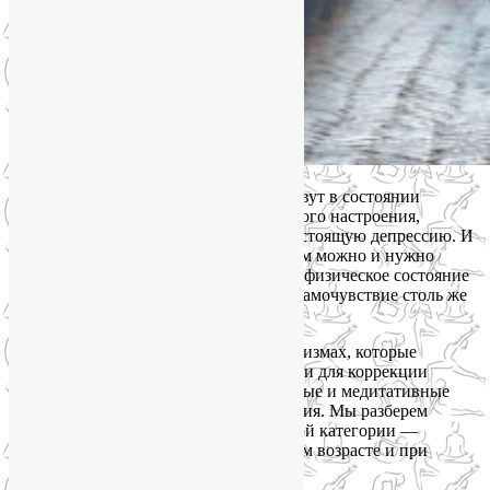
В большом городе практически все живут в состоянии
постоянного стресса, страдают от плохого настроения,
зачастую подозревают у себя самую настоящую депрессию. И
даже не догадываются, что настроением можно и нужно
управлять. А поскольку психическое и физическое состояние
неразрывно связаны, то и физическое самочувствие столь же
подвластно нашему управлению.
На этой лекции я расскажу о тех механизмах, которые
существуют в современной йогатерапии для коррекции
настроения и самочувствия: дыхательные и медитативные
техники, мудры, физические упражнения. Мы разберем
несколько конкретных техник из каждой категории —
простых и доступных человеку в любом возрасте и при
любом физическом состоянии.