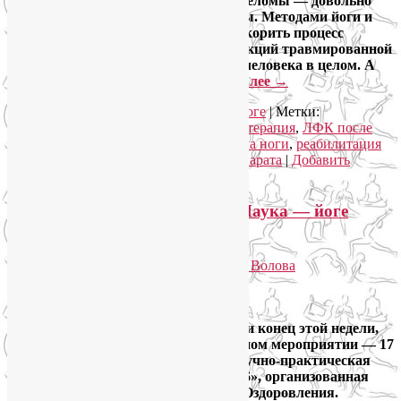
опорно-двигательного аппарата. Переломы — довольно
распространенные и опасные травмы. Методами йоги и
йогатерапии мы можем не только ускорить процесс
выздоровления, восстановление функций травмированной
части тела, но и сохранить здоровье человека в целом. А
зачастую даже улучшить!
Читать далее
→
Рубрика:
Йогатерапия
,
Семинары по йоге
|
Метки:
восстановление после переломов
,
йогатерапия
,
ЛФК после
перелома
,
реабилитация после перелома ноги
,
реабилитация
после травм опорно-двигательного аппарата
|
Добавить
комментарий
Приходите на конференцию «Наука — йоге
2016»! Будет интересно
Опубликовано
15.09.2016
автором
Лия Волова
Ответить
Google
Друзья, если вы еще не спланировали конец этой недели,
то напоминаю об очень содержательном мероприятии — 17
и 18 сентября в Москве состоится научно-практическая
конференция «НАУКА — ЙОГЕ 2016», организованная
Институтом Традиционных Систем Оздоровления.