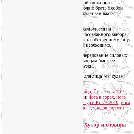
упражнения — малой, средней и высокой сложности.
Несмотря на то, что это женский тур, можно брать с собой
детей, близких, друзей (для тех, кто не будет заниматься —
пересчитаем стоимость).
Как утренние занятия, так и вечерние базируются на
принципах йогатерапии, вдумчивого и осознанного выбора
упражнений для себя, чтобы не навредить собственному лицу
и телу, а делать только то, что полезно и необходимо.
Утренние занятия телом будут разные: чередование силовых
тренировок со стретчингом поможет мышцам быстрее
восстановиться после ежедневной нагрузки.
Каждый день на занятиях гимнастикой для лица мы будем:
Читать далее
→
Рубрика:
Йога для здоровья
,
Йога для лица
,
Йога туры 2019
,
Йогатерапия
,
Семинары по йоге
|
Метки:
йога в горах
,
йога
для лица
,
йога для снятия стресса
,
йога тур в Крым 2019
,
йога
туры 2019
,
йогатерапия
,
семинары по йоге
,
упадок сил что
делать
|
Добавить комментарий
Мой отчет о йога-туре на Розу-Хутор и отзывы
участников