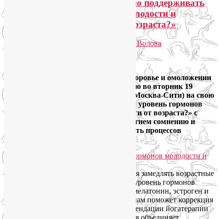
Лекция «Как немедикаментозно поддерживать
высокий уровень гормонов молодости и
здоровья вне зависимости от возраста?»
Опубликовано
26.01.2019
автором
Лия Волова
Ответить
Google
Друзья, продолжаю цикл лекций о здоровье и омоложении
естественными методами. Приглашаю во вторник 19
февраля в лекторий Мастерславля (Москва-Сити) на свою
лекцию «Как поддерживать высокий уровень гормонов
молодости и здоровья вне зависимости от возраста?» с
17.00 до 19.00. На этот раз мы подвергнем сомнению и
развенчаем эндокринную неизбежность процессов
старения!
На этой лекции о здоровье мы научимся замедлять возрастные
изменения в организме, поддерживая уровень гормонов
молодости и здоровья (соматотропин, мелатонин, эстроген и
тестостерон, серотонин и др.). В этом нам поможет коррекция
образа жизни и питания, а также рекомендации йогатерапии
— интегративной дисциплины, которая объединяет