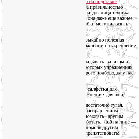
—
зеркало на подставке
, чтобы следить за правильностью
выполнения упражнений, а в гимнастике для лица техника
очень важна. Пожалуй, в йоге для лица она даже еще важнее,
чем в работе с телом, ибо здесь все ошибки могут исказить
черты лица;
—
пробка из-под шампанского
)) Чрезвычайно полезная
вещь, потребуется нам для многих упражнений на укрепление
мышц нижней части лица;
—
банное полотенце
, мы его будем складывать валиком и
подкладывать под затылок, чтобы в некоторых упражнениях
для профилактики и избавления от второго подбородка у нас
не уставала шея;
—
вафельное полотенце или льняная салфетка
для
поддержания головы в некоторых упражнениях для шеи;
—
повязка на голову или бандана
— достаточно тугая,
чтобы удерживать кожу лба гладкой, в расправленном
состоянии, когда мышцы лба захотят «помогать» другим
мышцам лица, с которыми мы будем работать. Лоб на лице —
это как шея в теле: они всегда норовят помочь другим
мышцам, а нам нужно этому всячески препятствовать;