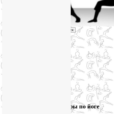
Поиск
Главное меню
Обо мне
О блоге
YogaLiya
Сотрудничество
Карта сайта
Партнеры
Группы SmartYoga
Нейрографика
Супервизор НейроГрафики
Отзывы
Стоимость
Архив рубрики:
Семинары по йоге