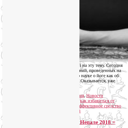
Я запланировала несколько публикаций на эту тему. Сегодня
начну с обзора современных исследований, проведенных на
стыке науки и йоги. Итак, что известно науке о йоге как об
эффективном средстве от бессонницы? Оказывается, уже
достаточно много.
Читать далее
→
Рубрика:
Йога для здоровья
,
Йогатерапия
,
Новости
медицины
,
Семинары по йоге
|
Метки:
как избавиться от
бессонницы без лекарств
,
наука йоге
,
эффективное средство
от бессонницы
|
Добавить комментарий
Йога в Гималаях + треккинг в Непале 2018 =