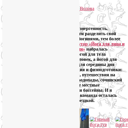
Опубликовано
21.06.2019
автором
Лия Волова
Ответить
Google
Я очень люблю горы, знаю их силу и энергенность.
Поэтому была очень рада возможности разделить свой
восторг перед мощью гор со своими йогинями, тем более
что группа в наш
йога-тур на Розу-Хутор «Йога для лица и
тела как путь к управлению эмоциями»
набралась
большая: в двух утренних группах йогой для тела
занимались в общей сложности 29 человек, а йогой для
лица по вечерам — 26. Развлечения для середины дня
выбирали в зависимости от настроения и физподготовки:
пешие прогулки по горной местности, путешествия на
канатных дорогах, поездки на море, водопады, сочинский
Sky Park, веревочные парки и прочие местные
достопримечательности, спа-центры и бассейны. И я
вдвойне рада, что вся наша дружная команда осталась
довольна и практиками, и в целом поездкой.