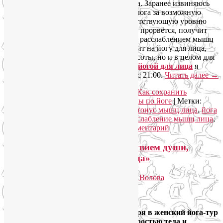
доклад и конспект своего мастер-класса. Заранее извиняюсь
перед остальными читателями моего блога за возможную
сложность медицинского языка, соответствующую уровню
нашей конференции. Но кто сквозь неё прорвётся, получит
системное представление о работе над расслаблением мышц
лица. Кроме того, по-другому посмотрит на йогу для лица,
осознает её ценность не только для красоты, но и в целом для
здоровья. Кстати,
групповые занятия йогой для лица
я
провожу на Соколе по понедельникам с 21.00.
Читать далее
→
Рубрика:
Йога для лица
,
Йогатерапия
,
Как сохранить
молодость
,
Самомассаж лица
,
Семинары по йоге
|
Метки:
гипертонус жевательных мышц
,
гипертонус мышц лица
,
йога
для лица
,
расслабить мышцы лица
,
расслабление мышц лица
,
расслабление челюстей
|
Добавить комментарий
Йога-тур «В Крым за спокойствием души,
бодростью тела и красотой лица»
Опубликовано
26.06.2019
автором
Лия Волова
Ответить
Google
Друзья, приглашаю с 21 по 29 сентября в женский йога-тур
«В Крым за спокойствием души, бодростью тела и