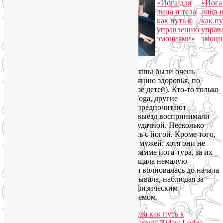
Не скрою, я волновалась. В составе группы были очень
разные люди — по опыту в йоге, состоянию здоровья, по
возрасту (от 24-х лет до 65-ти, плюс двое детей). Кто-то только
присоединился к моим группам SmartYoga, другие
занимаются уже несколько лет. Третьи предпочитают
индивидуальные занятия и групповой выезд воспринимали
как авантюру, к счастью, оказавшуюся удачной. Несколько
человек вообще впервые познакомились с йогой. Кроме того,
многие взяли с собой детей, мам, нянь, мужей: хотя они не
принимали участие собственно в программе йога-тура, за их
самочувствие и настроение я тоже ощущала немалую
ответственность. Однако чем сильнее я волновалась до начала
поездки, тем больше облегчения испытывала, наблюдая за
общим удовлетворением, прекрасным физическим
самочувствием и эмоциональным подъемом.