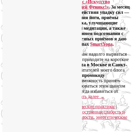
регулярно приглашаю на
онлайн-курс «Искусство
самовосстановления, или Стань птицей Феникс!»
. За месяц
вы освоите разные методы противодействия упадку сил —
дыхательные и физические упражнения йоги, приёмы
точечного и других видов самомассажа, улучшающие
самочувствие психотехники, мудры и медитации, а также
научитесь черпать ресурсы в собственном подсознании с
помощью
нейрографики
. Много полезных приёмов я даю
на регулярных занятиях в моих группах
SmartYoga
.
Если же обстоятельства не позволяют вам надолго вырваться
из будней на выездное мероприятие — приходите на короткие
ноябрьские тренинги Эдварда Браулта в Москве и Санкт-
Петербурге
. Кстати, специально для читателей моего блога
предоставляется
скидка на билеты по промокоду
SMARTYOGA — 500 рублей!
Есть возможность принять
участие в тренингах онлайн и воспользоваться этим шансом
из любой точки страны и мира — навсегда избавиться от
постоянной усталости и слабости.
Читать далее
→
Рубрика:
Семинары по йоге
,
Энергетические практики
|
Метки:
как поднять уровень энергии
,
постоянная слабость и
усталость
,
симптомы хронической усталости
,
энергетические
практики
|
Добавить комментарий