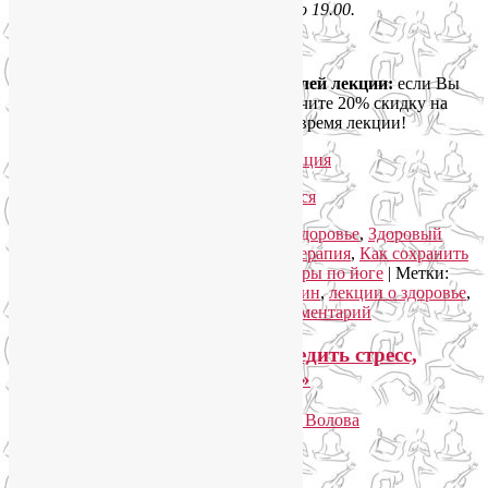
Сити, во вторник 19 февраля с 17.00 до 19.00.
Стоимость — 800 р.
Дополнительный бонус для посетителей лекции:
если Вы
придете с детьми старше 7 лет, то получите 20% скидку на
посещение ребенком Мастерславля во время лекции!
Как добраться:
подробная фотонавигация
Рубрика:
гормон молодости
,
Женское здоровье
,
Здоровый
образ жизни
,
Йога для здоровья
,
Йогатерапия
,
Как сохранить
молодость
,
Лекции о здоровье
,
Семинары по йоге
|
Метки:
гормон молодости
,
гормон соматотропин
,
лекции о здоровье
,
омоложение и здоровье
|
Добавить комментарий
Лекция «Как без лекарств победить стресс,
депрессию и метеозависимость»
Опубликовано
16.01.2019
автором
Лия Волова
Ответить
Google