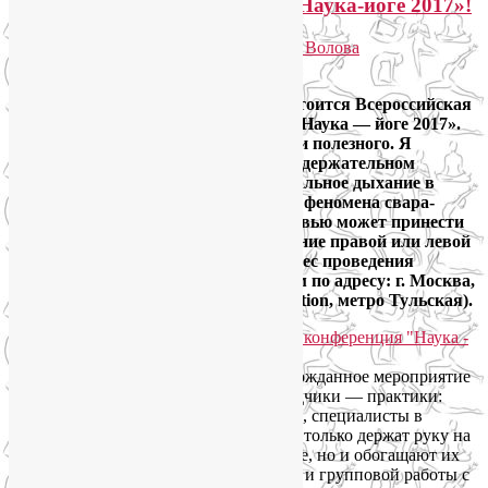
Не пропустите конференцию «Наука-йоге 2017»!
Опубликовано
08.09.2017
автором
Лия Волова
Ответить
Друзья! 16-17 сентября в Москве состоится Всероссийская
научно-практическая конференция «Наука — йоге 2017».
Как всегда, будет много интересного и полезного. Я
счастлива принять участие в этом содержательном
мероприятии с докладом «Унилатеральное дыхание в
йогатерапии. Научные исследования феномена свара-
йоги». Это о том, какую пользу здоровью может принести
попеременное и изолированное дыхание правой или левой
ноздрей. Обратите внимание, что адрес проведения
конференции изменился, теперь ждем по адресу: г. Москва,
ул. Павловская, 18 (Agapkin Yoga Station, метро Тульская).
Конференция «Наука — йоге» — долгожданное мероприятие
в мире йоги и йогатерапии. Все докладчики — практики:
врачи, йогатерапевты, методисты ЛФК, специалисты в
области физкультуры и спорта. Они не только держат руку на
пульсе мировых наработок в этой сфере, но и обогащают их
собственным опытом индивидуальной и групповой работы с