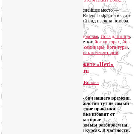
Мы выбрали для своей поездки прекраснейшее место —
горную Олимпийскую деревню, отель Riders Lodge, на высоте
1170 м. Каждому достался великолепный вид из окна номера.
Читать далее
→
Рубрика:
Йога для женщин
,
Йога для здоровья
,
Йога для лица
,
Йога туры 2019
,
Семинары по йоге
|
Метки:
йога в горах
,
йога
для лица
,
йога для снятия стресса
,
йога семинары
,
йога-туры
,
йогатерапия
,
семинары по йоге
|
Добавить комментарий
Энергетические практики: скажите «Нет!»
постоянной слабости и усталости
Опубликовано
27.01.2019
автором
Лия Волова
Ответить
Симптомы хронической усталости — бич нашего времени,
особенно в крупных городах. Фармакология тут не самый
лучший помощник. А вот энергетические практики
выручат,в любой ситуации и обстановке избавят от
постоянной слабости и усталости. Некоторые
эффективные энергетические практики мы разбираем на
моих выездных тренингах, на онлайн-курсах. В частности,