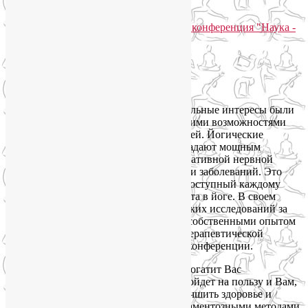
пациентами, учениками, клиентами.
Весь прошедший год мои профессиональные интересы были
так или иначе связаны с терапевтическими возможностями
унилатерального дыхания одной ноздрей. Йогические
техники асимметричного дыхания обладают мощным
потенциалом в коррекции тонуса вегетативной нервной
системы и связанных с ним состояний и заболеваний. Это
простой и эффективный инструмент, доступный каждому
человеку, в том числе безо всякого опыта в йоге. В своем
докладе я обобщу результаты клинических исследований за
практически 30 лет, а также поделюсь собственными опытом
применения этих техник в моей йогатерапевтической
практике. Подробнее расскажу после конференции.
Присоединяйтесь! Это мероприятие обогатит Вас
практической информацией, которая пойдет на пользу и Вам,
и Вашим близким. Вы узнаете, как улучшить здоровье и
самочувствие эффективными немедикаментозными методами.