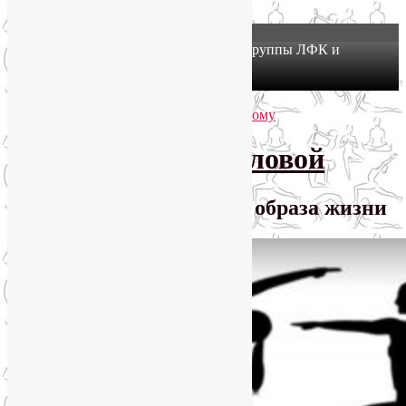
X
Йогатерапия в Москве: приглашаем в группы ЛФК и
оздоровительной йоги на Соколе!
Узнать подробнее
Перейти к основному содержимому
Перейти к дополнительному содержимому
SmartYoga Лии Воловой
Практики для здорового образа жизни