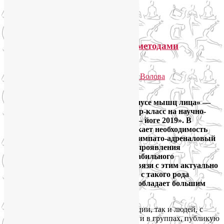
Навигация по записям
←
Предыдущие записи
Как расслабить мышцы лица методами
йогатерапии?
Опубликовано
12.10.2019
автором
Лия Волова
Ответить
«Техники расслабления при гипертонусе мышц лица» —
так в этом году назывался мой мастер-класс на научно-
практической конференции «Наука — йоге 2019». В
практике йогатерапевта часто возникает необходимость
снижать у пациентов повышенный симпато-адреналовый
тонус, эмоциональную лабильность, проявления
тревожности и другие признаки нестабильного
психоэмоционального состояния. В связи с этим актуально
расширение инструментария работы с такого рода
пациентами. И лицевая гимнастика обладает большим
потенциалом в этом направлении.
По просьбам как участников конференции, так и людей, с
которыми я занимаюсь индивидуально и в группах, публикую