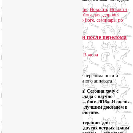
Рубрика:
Йога для здоровья
,
Йогатерапия
,
Новости
,
Новости
медицины
,
Семинары по йоге
|
Метки:
йога для здоровья
,
йогатерапия в Москве
,
конференции по йоге
,
семинары по
йоге
|
Добавить комментарий
Йогатерапия для реабилитации после перелома
ноги и других острых травм
Опубликовано
19.09.2016
автором
Лия Волова
Ответить
Google
Дорогие друзья, читатели моего блога! Сегодня хочу с
Вами поделиться тезисами своего доклада с научно-
практической конференции «Наука — йоге 2016». Я очень
признательна жюри за признание его лучшим докладом в
номинации «Йогатерапия в травматологии».
Мой доклад посвящен методике йогатерапии для
реабилитации после перелома ноги и других острых травм