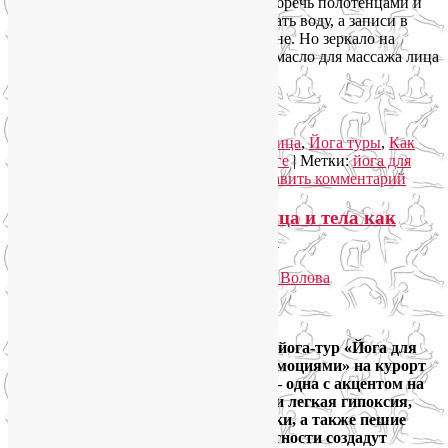
Из всего перечисленного можно пренебречь полотенцами и
банданой, вместо гидролата использовать воду, а записи в
блокноте заменить заметками в телефоне. Но зеркало на
подставке, пробку от шампанского)) и масло для массажа лица
возьмите обязательно.
Продолжение следует))
Рубрика:
Йога для женщин
,
Йога для лица
,
Йога туры
,
Как
сохранить молодость
,
Семинары по йоге
|
Метки:
йога для
женщин
,
йога для лица
,
йога-тур
|
Добавить комментарий
Горный йога-тур «Йога для лица и тела как
путь к управлению эмоциями»
Опубликовано
12.01.2019
автором
Лия Волова
Ответить
Google
Девочки, приглашаю с 1 по 9 июня в йога-тур «Йога для
лица и тела как путь к управлению эмоциями» на курорт
«Роза Хутор». Две практики в день — одна с акцентом на
теле, другая на лице, энергетика гор и легкая гипоксия,
дыхательные и медитативные техники, а также пешие
прогулки по живописной горной местности создадут