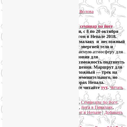
Марди Химал
Опубликовано
13.01.2018
автором
Лия Волова
Ответить
Друзья, предлагаю вам в начале осени, с 8 по 20 октября
совместить отпуск с йогой и треккингом в Непале 2018.
Практика оздоровительной йоги в Гималаях и несложный
горный пеший поход надолго зарядят энергией тело и
душу.
Горы Непала создадут незабываемую атмосферу для
медитаций и йоги.
Это идеальные условия для
психоэмоциональной перезагрузки, возможность подтянуть
фигуру и настроиться на новые свершения.
Маршрут для
треккинга в Непале 2018 выбран несложный — трек на
Марди Химал, подходящий для необременительного, но
действительно активного отдыха в горах Непала.
Подробнее о ведущей семинара по йоге читайте
тут
.
Читать
далее
→
Рубрика:
Йога для здоровья
,
Йога туры
,
Семинары по йоге
,
Советы туристам
|
Метки:
горы Непала
,
йога в Гималаях
,
Марди Химал
,
отдых в Непале
,
треккинг в Непале
|
Добавить
комментарий