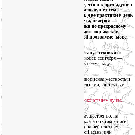
красотой лица». Формат будет тот же, что и в предыдущей
поездке
на Розу-Хутор
— он пришёлся по душе всем
участникам (
тут мой отчет и отзывы
). Две практики в день
по полтора часа: утром — йога для тела, вечером —
гимнастика для лица. Днём — прогулки по прекрасному
Зеленогорью, которое недаром называют «крымской
Швейцарией», или отдых по свободной программе (море,
экскурсии и др.).
Изюминкой этого йога тура в Крым станут техники от
хронической усталости и упадка сил
: конец сентября —
самое время подготовиться к осенне-зимнему спаду
самочувствия и настроения.
Регулярные занятия, знергетика гор, живописная местность и
душевная компания создадут синергетический, системный
эффект омоложения лица, души и тела.
Программа йога-тура рассчитана, преимущественно, на
женщин с разной физической подготовкой и опытом в йоге.
Новички могут смело присоединяться к нашей поездке: я
всегда предлагаю разные варианты одной асаны или