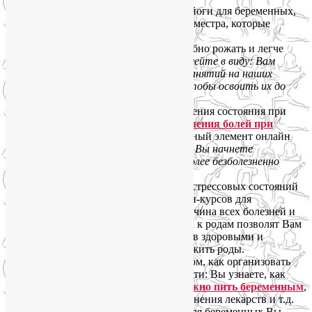
специальная гимнастика и позы йоги для беременных,
адаптированные для каждого триместра, которые
помогут подготовиться к родам;
овладение позами, в которых удобно рожать и легче
переносить схватки и потуги.
Имейте в виду: Вам
понадобится несколько месяцев занятий на наших
онлайн-курсах для беременных, чтобы освоить их до
автоматизма!
дыхательные техники для облегчения состояния при
беременности, а также
для ослабления болей при
схватках и потугах
— обязательный элемент онлайн
подготовки к родам:
чем раньше Вы начнете
тренироваться — тем мягче и более безболезненно
пройдут роды;
медитации для снятия тревоги и стрессовых состояний
— неотъемлемый элемент онлайн-курсов для
беременных, ведь стрессы — причина всех болезней и
осложнений! Онлайн-подготовка к родам позволят Вам
с малышом прожить все 9 месяцев здоровыми и
счастливыми, а также легко пережить роды.
много полезной информации о том, как организовать
свою жизнь в период беременности: Вы узнаете, как
правильно питаться,
сколько можно пить беременным
,
как вылечить простуду без применения лекарств и т.д.
А еще на наших онлайн курсах для беременных Вы