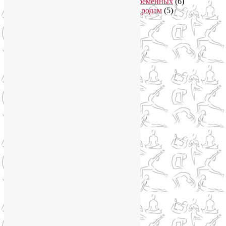
Онлайн курсы для беременных
(6)
Онлайн подготовка к родам
(5)
Йога для здоровья
(67)
Йога для лица
(19)
Самомассаж лица
(3)
Йога для мужчин
(5)
Йога для похудения
(12)
Йога как система
(27)
Медитация
(6)
Мудры
(4)
Йога на Соколе
(4)
Йога онлайн
(1)
Йога туры
(13)
Йога туры 2019
(4)
Отзывы об Индии
(1)
Йога Фото Асаны
(3)
Йогатерапия
(83)
Ароматерапия
(1)
Йога для коленей
(3)
Йога для спины
(15)
Как сохранить молодость
(12)
Книги о йоге
(1)
Коронавирус
(1)
Корпоративная йога
(1)
Лекции о здоровье
(2)