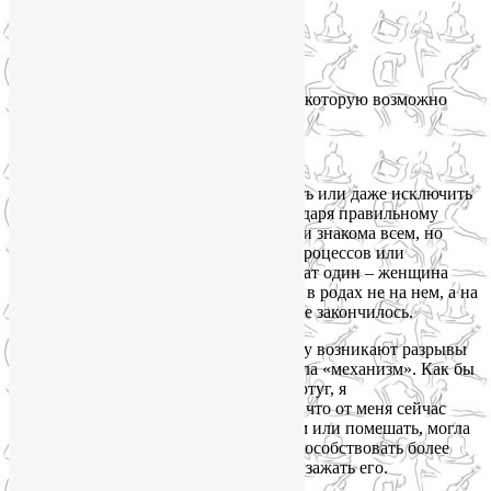
— слабая родовая деятельность;
— разрывы;
— невыносимая боль схваток, снизить которую возможно
лишь эпидуралкой, но она вредна;
— родовые травмы.
Как это ни странно, но минимизировать или даже исключить
перечисленные сценарии можно благодаря правильному
дыханию. Фраза о правильном дыхании знакома всем, но
никто не рассказывает о взаимосвязи процессов или
рассказывают слишком заумно. Результат один – женщина
игнорирует дыхание, концентрируется в родах не на нем, а на
боли и желании, чтобы это все поскорее закончилось.
Мне, например, было интересно почему возникают разрывы
во время родов. Лия доступно объяснила «механизм». Как бы
ни было больно во время сваток или потуг, я
концентрировалась на осознании того, что от меня сейчас
зависит многое. Я могла помочь врачам или помешать, могла
облегчить свою боль или усугубить, способствовать более
комфортному прохождению плода или зажать его.