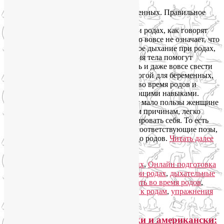
Роды – естественный процесс. Боль при родах, как говорят
врачи, абсолютно физиологична. Но это вовсе не означает, что
Вам нужно с ней смириться. Правильное дыхание при родах,
грамотно подобранные позы и движения тела помогут
облегчить боль, значительно уменьшить и даже вовсе свести
ее на нет. Регулярно посещая занятия йогой для беременных,
вы будете не просто знать, как дышать во время родов и
двигаться, но и овладеете соответствующими навыками.
Просто знания, к сожалению, приносят мало пользы женщине
во время родов, когда она, по понятным причинам, легко
поддается стрессу и перестает контролировать себя. То есть
правильное дыхание при родах, как и соответствующие позы,
нужно изучать и тренировать задолго до родов.
Читать далее
→
Рубрика:
Онлайн курсы для беременных
,
Онлайн подготовка
к родам
,
Пранаяма
|
Метки:
дыхание при родах
,
дыхательные
упражнения для беременных
,
как дышать во время родов
,
курсы подготовки к родам
,
подготовка к родам
,
упражнения
для беременных
Здоровое материнство по-русски и американски: