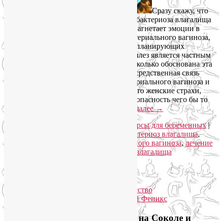
Сразу скажу, что
возможность негативного влияния дисбактериоза влагалища
на репродуктивную функцию сильно нагнетает эмоции в
вопросах своевременного лечения бактериального вагиноза,
или лечения гарднереллеза у женщин, планирующих
беременность. Напомню, что гарднереллез является частным
случаем дисбактериоза влагалища. Насколько обоснована эта
обеспокоенность? Существует ли непосредственная связь
между поздно начатым лечением бактериального вагиноза и
женским бесплодием? Может, это просто женские страхи,
которым свойственно преувеличивать опасность чего бы то
ни было? Давайте разберемся.
Читать далее
→
Рубрика:
Женское здоровье
,
Онлайн курсы для беременных
|
Метки:
гарднереллез у женщин
,
дисбактериоз влагалища
,
женское здоровье
,
лечение бактериального вагиноза
,
лечение
гарднереллеза
,
лечение дисбактериоза влагалища
Упадок сил. Что делать?
Приглашаем на йогу для лица на Соколе и