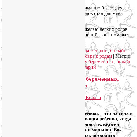
Большое спасибо Лие, я убеждена, что именно благодаря
практике йоги опыт беременности и родов стал для меня
приятным воспоминанием.
Всем, кто зашел на сайт Лии Воловой, желаю легких родов.
Обращайтесь к ней без раздумий и сомнений – она поможет
решить многие задачи.
Рубрика:
Йога для беременных
,
Йога для женщин
,
Онлайн
курсы для беременных
,
Онлайн подготовка к родам
|
Метки:
йога для беременных
,
онлайн курсы для беременных
,
онлайн
подготовка к родам
|
Добавить комментарий
Дыхательные упражнения для беременных.
Правильное дыхание при родах
Опубликовано
02.02.2014
автором
Лия Волова
Google
Дыхательные упражнения для беременных – это их сила и
опора. Во-первых, во время вынашивания ребенка, когда
на мамочке лежит двойная ответственность, ведь ей
приходится дышать за двоих – за себя и малыша. Во-
вторых, правильное дыхание при родах позволить