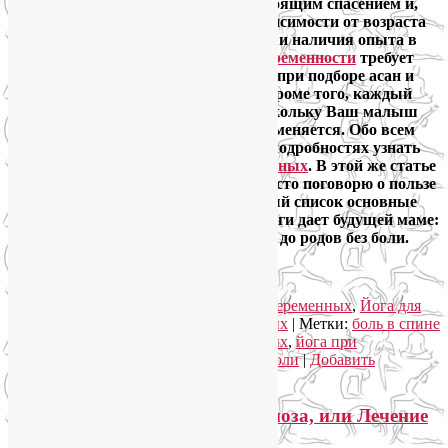
Йога для беременных является настоящим спасением и,
без преувеличения, отрадой. Вне зависимости от возраста
женщины, ее физического состояния и наличия опыта в
практике йоги. Конечно,
йога при беременности
требует
особой осторожности и вдумчивости при подборе асан и
составлении последовательностей. Кроме того, каждый
триместр диктует свои правила, поскольку Ваш малыш
растет и Ваш организм постоянно изменяется. Обо всем
этом и многом другом Вы можете в подробностях узнать
на наших
онлайн курсах для беременных
. В этой же статье
я не буду углубляться в детали, а просто поговорю о пользе
йоги для беременных – сведу в единый список основные
преимущества, которые практика йоги дает будущей маме:
от снятия повышенной тревожности до родов без боли.
Читать далее
→
Рубрика:
Женское здоровье
,
Йога для беременных
,
Йога для
женщин
,
Онлайн курсы для беременных
|
Метки:
боль в спине
при беременности
,
йога для беременных
,
йога при
беременности
,
польза йоги
,
роды без боли
|
Добавить
комментарий
Лечение бактериального вагиноза, или Лечение
гарднереллеза у женщин