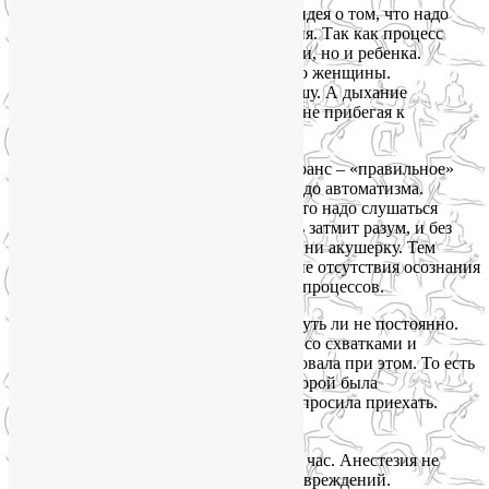
К слову, о боли в сватках. Мне близка идея о том, что надо
постараться обойтись без обезболивания. Так как процесс
рождения – это усилия не только матери, но и ребенка.
Обезболивание облегчает участь только женщины.
Несправедливо по отношению к малышу. А дыхание
действительно помогает снизить боль, не прибегая к
медикаментам.
Продышать схватки можно. Но есть нюанс – «правильное»
дыхание должно быть отрепетировано до автоматизма.
Многие напутствуют рожениц о том, что надо слушаться
врача или акушерку. Не сработает. Боль затмит разум, и без
подготовки ты не услышишь ни врача, ни акушерку. Тем
более это все будет происходить на фоне отсутствия осознания
взаимосвязи дыхания и происходящих процессов.
Я репетировала дыхание бесконечно, чуть ли не постоянно.
Так увлеклась, что приехала на осмотр со схватками и
раскрытием 3 см., но ничего не чувствовала при этом. То есть
я не ехала рожать, просто доктор, с которой была
договоренность о сервисных родах, попросила приехать.
Сработала ее интуиция😊
Весь процесс, включая схватки, длился час. Анестезия не
понадобилась. Ребенок здоров, я без повреждений.