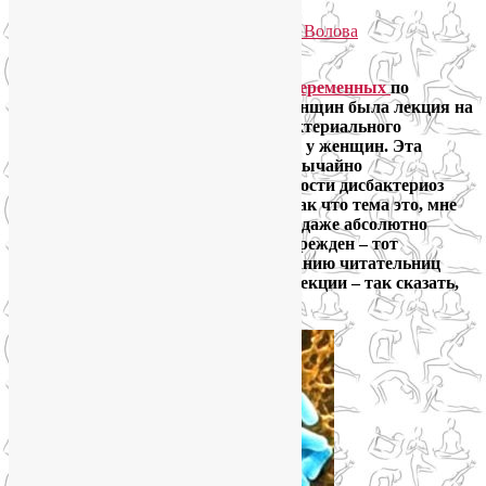
Опубликовано
05.06.2013
автором
Лия Волова
Google
Вчера на наших
онлайн курсах для беременных
по
многочисленным просьбам самих женщин была лекция на
всегда актуальную тему: Лечение бактериального
вагиноза, или Лечение гарднереллеза у женщин. Эта
проблема с женским здоровьем чрезвычайно
распространена, а в период беременности дисбактериоз
влагалища еще более обостряется. Так что тема это, мне
кажется, интересна любой женщине, даже абсолютно
здоровой. Как говорится, кто предупрежден – тот
вооружен. Поэтому предлагаю вниманию читательниц
моего блога краткий конспект этой лекции – так сказать,
пересказ моими словами.