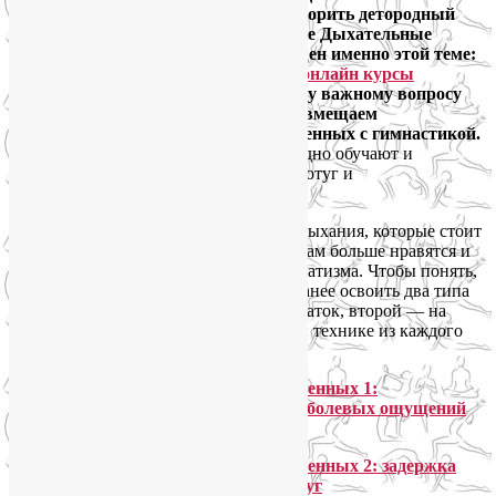
уменьшить болевые ощущения и ускорить детородный
процесс. Сегодняшний пост в рубрике Дыхательные
упражнения для беременных посвящен именно этой теме:
как дышать во время родов? Наши
онлайн курсы
подготовки к родам
посвящают этому важному вопросу
много времени – как правило, мы совмещаем
дыхательные упражнения для беременных с гимнастикой.
А занятия
йогой для беременных
заодно обучают и
правильным позам во время схваток, потуг и
непосредственно родов.
А теперь к делу. Есть много способов дыхания, которые стоит
опробовать, чтобы определить, какие вам больше нравятся и
могут быть доведены до степени автоматизма. Чтобы понять,
как дышать во время родов, нужно заранее освоить два типа
дыхания: один необходим во время схваток, второй — на
этапе потуг. Сегодня обсудим по одной технике из каждого
типа.
Дыхательные упражнения для беременных 1:
расслабляющее дыхание для снятия болевых ощущений
во время схваток
Дыхательные упражнения для беременных 2: задержка
дыхания и напряжение во время потуг