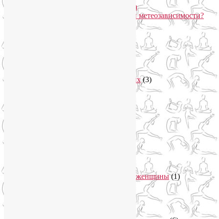
Про вред ботокса и йогу для лица
Какие упражнения помогают при метеозависимости?
Рубрики
Арт-терапия
(4)
арт-тур
(2)
Асаны
(36)
Уроки йоги для начинающих
(3)
Аюрведа
(3)
Безопасная йога
(13)
Видео уроки йоги
(9)
Выставки
(1)
гормон молодости
(1)
Духовные практики
(2)
Женское здоровье
(12)
Здоровый образ жизни
(46)
Вегетарианская кухня
(2)
Здоровое питание
(15)
Питание беременной женщины
(1)
Йога в Завидово
(1)
Йога в Москва-Сити
(2)
Йога для женщин
(29)
Йога для беременных
(11)