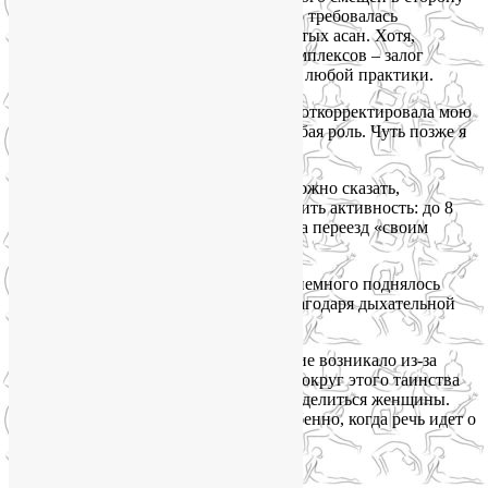
мужских гормонов. Было несложно, но требовалась
регулярность в выполнении перевернутых асан. Хотя,
наверное, системность выполнения комплексов – залог
желаемого результата при выполнении любой практики.
После наступления беременности Лия откорректировала мою
практику. Дыханию была отведена особая роль. Чуть позже я
поняла важность этой части практики.
В итоге беременность прошла легко, можно сказать,
незаметно. Йога позволила мне сохранить активность: до 8
месяца я работала, а потом осуществила переезд «своим
ходом», который длился шесть суток.
За всю беременность только однажды немного поднялось
давление. Снизила я его опять-таки благодаря дыхательной
технике из йоги.
Но больше психологическое напряжение возникало из-за
предстоящих родов – слишком много вокруг этого таинства
негативных историй, которыми любят делиться женщины.
Добавляют пессимизма и доктора, особенно, когда речь идет о
«поздней» беременности (мне 36 лет).
Вот чем обычно страшат: