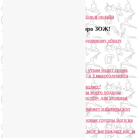
онлайн
Загляните на мой новый сайт про ЗОЖ!
Популярные записи
Марджариасана для тех, у кого по утрам болит спина
Почему дорогой крем не работает, а 3 микроэлемента
для кожи творят чудеса?
Дыхание Уджайи: бодрит или усыпляет?
SmartYoga для лица: преимущества моего подхода
Агнисара Дхаути: «внутренний костёр» для здоровья
пищеварения и тонуса тела
Самомассаж пальцев рук и ног поможет избавиться от
метеозависимости
«Формула антистресса»: набор в новые группы йоги на
Соколе
Эндорфинный коктейль, или Как мозг награждает нас за
движение?