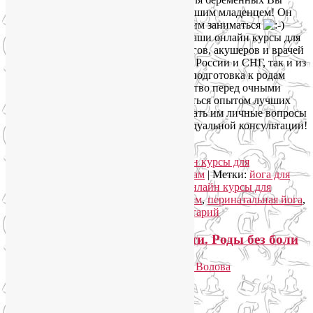
научитесь общаться и играть с Вашим младенцем! Он
еще не родился, но уже любит этим заниматься
Кроме того, мы приглашаем на наши онлайн курсы для
беременных известных гинекологов, акушеров и врачей
других специальностей — как из России и СНГ, так и из
дальнего зарубежья. Так онлайн подготовка к родам
даст Вам неоценимое преимущество перед очными
занятиями: возможность обогатиться опытом лучших
специалистов страны и мира, задать им личные вопросы
и получить возможность индивидуальной консультации!
Читать далее
→
Рубрика:
Йога для беременных
,
Онлайн курсы для
беременных
,
Онлайн подготовка к родам
|
Метки:
йога для
беременных
,
курсы для беременных
,
онлайн курсы для
беременных
,
онлайн подготовка к родам
,
перинатальная йога
,
подготовка к родам
|
Добавить комментарий
О пользе йоги при беременности. Роды без боли
Опубликовано
03.08.2013
автором
Лия Волова
Ответить
Google