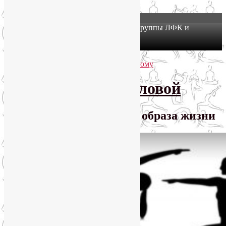
X
Йогатерапия в Москве: приглашаем в группы ЛФК и
оздоровительной йоги на Соколе!
Узнать подробнее
Перейти к основному содержимому
Перейти к дополнительному содержимому
SmartYoga Лии Воловой
Практики для здорового образа жизни