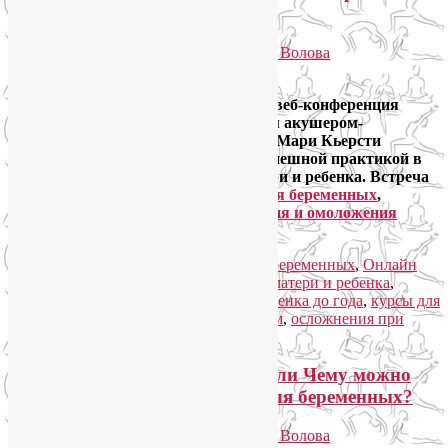
веб-конференция в разгаре
Опубликовано
31.10.2013
автором
Лия Волова
Google
31 октября открылась двухдневная веб-конференция
«Здоровое материнство» с известным акушером-
гинекологом из Хьюстона доктором Мари Кьерсти
Аагард-Тиллери, известной своей успешной практикой в
ситуациях высокого риска для матери и ребенка. Встреча
проходит в рамках
онлайн-курсов для беременных
,
работающих при
Центре оздоровления и омоложения
человека а Анапе
.
Читать далее
→
Рубрика:
Новости
,
Онлайн курсы для беременных
,
Онлайн
подготовка к родам
|
Метки:
здоровье матери и ребенка
,
здоровье ребенка до 2 лет
,
здоровье ребенка до года
,
курсы для
беременных
,
курсы подготовки к родам
,
осложнения при
беременности
,
осложнения при родах
Онлайн подготовка к родам, или Чему можно
научиться на онлайн курсах для беременных?
Опубликовано
18.10.2013
автором
Лия Волова