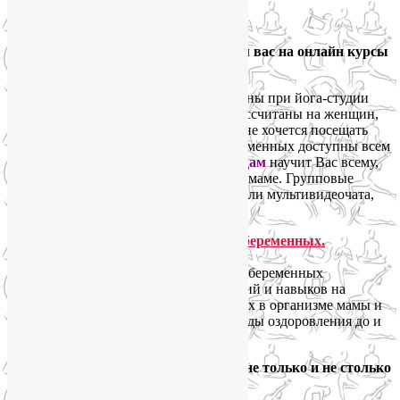
Ответить
Google
Дорогие будущие мамы! Приглашаем вас на онлайн курсы
для беременных!
Онлайн курсы для беременных
созданы при йога-студии
оздоровительного центра «Пуща»
и рассчитаны на женщин,
которым далеко, неудобно или просто не хочется посещать
очные занятия. Онлайн курсы для беременных доступны всем
и отовсюду!
Онлайн подготовка к родам
научит Вас всему,
что необходимо знать и уметь будущей маме. Групповые
занятия проходят в форме вебинаров или мультивидеочата,
индивидуальные – по скайпу.
На каждом занятии онлайн-курсов для беременных
Вы приобретете много полезных знаний и навыков на
лекциях о физиологических изменениях в организме мамы и
ребенка, включая альтернативные методы оздоровления до и
после родов.
Но онлайн подготовка к родам – это не только и не столько
теория, сколько практика: