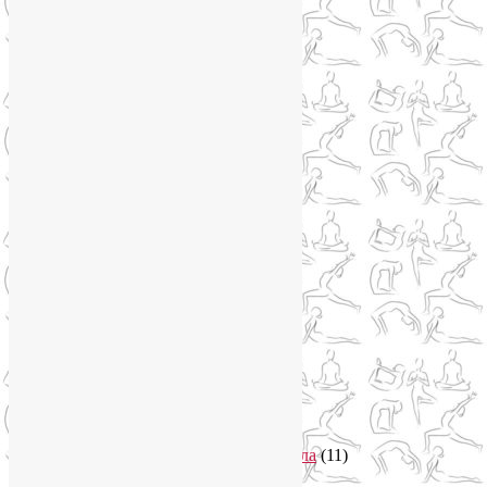
Метеозависимость
(1)
Мужское здоровье
(1)
Натуропатия
(2)
Нейрографика
(6)
Курсы нейрографики
(2)
Обучение нейрографике
(2)
Цветотерапия
(1)
Нетрадиционная медицина
(4)
Новости
(21)
Новости медицины
(6)
Нутрициология
(1)
Очищение организма
(4)
Очищение кишечника
(2)
Пранаяма
(15)
Психосоматика
(2)
Разное
(5)
Регрессионная терапия
(1)
Самомассаж
(1)
Секреты похудения
(2)
Семинары по йоге
(19)
Советы туристам
(3)
Тренировки онлайн
(1)
Философия йоги
(7)
Энергетика человека и тонкие тела
(11)
Энергетические практики
(1)