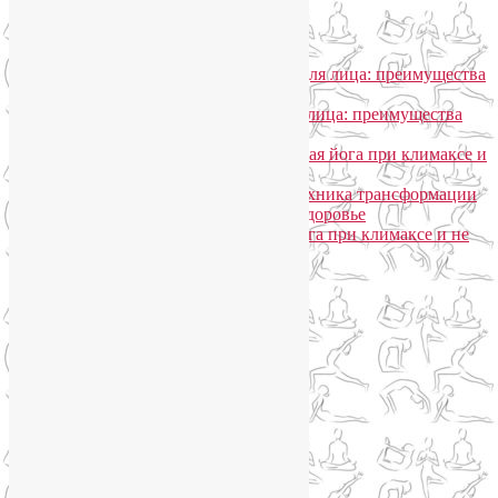
Общение
Лия Волова
к записи
SmartYoga для лица: преимущества
моего подхода
Надежда
к записи
SmartYoga для лица: преимущества
моего подхода
Лия Волова
к записи
Гормональная йога при климаксе и
не только
Лия Волова
к записи
Даосская техника трансформации
сексуальной энергии в женское здоровье
Ирина
к записи
Гормональная йога при климаксе и не
только
Сайт работает на WordPress
Phone
Telegram
WhatsApp
WhatsApp
+79250568266
Phone
+79250568266
Telegram
@Liya_Volova