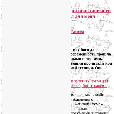
Светлана Закуренко: «Благодаря практике йоги
опыт беременности и родов стал для меня
приятным воспоминанием»
Опубликовано
07.02.2018
автором
Лия Волова
Ответить
Google
Выражаю благодарность Лие за практику йоги для
беременных, благодаря которой моя беременность прошла
комфортно, а роды были благополучными и легкими.
Хочется, чтобы как можно больше женщин прочитали мой
отзыв и опробовали предлагаемые Лией техники. Они
работают.
Я обращалась к Лие несколько раз. Занимались мы онлайн.
Сначала она разработала практику для избавления от
головных болей, а потом мы перешли к «женской» теме –
беременности. Откорректировали первоначально
гормональный фон, который был немного смещен в сторону