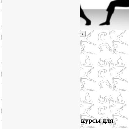
Поиск
Главное меню
Обо мне
О блоге
YogaLiya
Сотрудничество
Карта сайта
Партнеры
Группы SmartYoga
Нейрографика
Супервизор НейроГрафики
Отзывы
Стоимость
Архив рубрики:
Онлайн курсы для
беременных