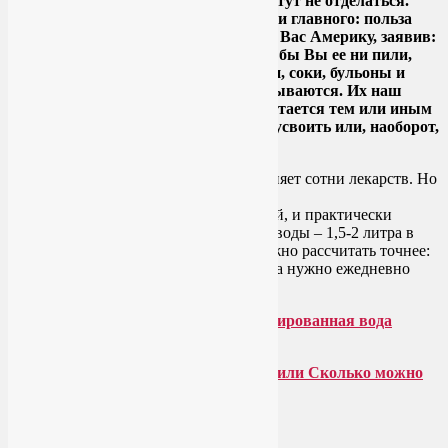
широкая тема, и одной публикацией тут не отделаться.
Поэтому начнем понемногу, с малого и главного: польза
воды неоспорима. И я не открою для Вас Америку, заявив:
нужно пить больше воды! И сколько бы Вы ее ни пили,
нужно пить больше воды. Чаи, кофеи, соки, бульоны и
прочие жидкости при этом не засчитываются. Их наш
организм воспринимает как еду и пытается тем или иным
образом переработать – переварить, усвоить или, наоборот,
поскорее вывести за пределы тела.
Польза воды сейчас уже стала аксиомой, и практически
каждый знает, что нужно пить больше воды – 1,5-2 литра в
день, чистой и желательно живой. Можно рассчитать точнее:
на каждый килограмм веса Вашего тела нужно ежедневно
выпивать 40 мг воды.
Совместимы ли польза воды и бутилированная вода
питьевая?
Откуда берутся отеки у беременных, или Сколько можно
пить беременным?
Как научиться пить больше воды?