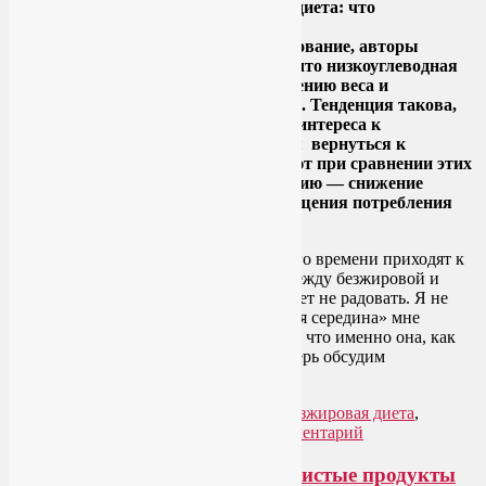
Недавно появилось еще одно исследование, авторы
которого в очередной раз доказали, что низкоуглеводная
диета эффективнее приводит к снижению веса и
оздоровлению, чем безжировая диета. Тенденция такова,
что нас, похоже, опять ждет всплеск интереса к
низкоуглеводной пище. Самое время вернуться к
вопросам, которые обычно возникают при сравнении этих
двух популярных подходов к похудению — снижение
калорийности питания за счет сокращения потребления
жиров или углеводов.
На самом деле исследования последнего времени приходят к
некоему среднему арифметическому между безжировой и
низкоуглеводной диетой. И это не может не радовать. Я не
любительница крайних мер, и «золотая середина» мне
импонирует гораздо больше. Тем более что именно она, как
правило, полезнее для здоровья. А теперь обсудим
подробнее…
Читать далее
→
Рубрика:
Здоровое питание
|
Метки:
безжировая диета
,
низкоуглеводная диета
|
Добавить комментарий
Здоровая еда и экологически чистые продукты