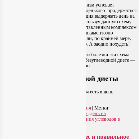
После голодного дня, за который организм успевает
опустошить гликогеновое депо, без сладенького продержаться
действительно сложно. Однако мотивация выдержать день на
безуглеводной диете очень высока: используя данную схему
питания, приправленную грамотно составленным комплексом
упражнений, можно абсолютно безмедикаментозно
избавиться от серьезных заболеваний или, по крайней мере,
значительно ослабить их симптоматику. А заодно похудеть!
В зависимости от степени запущенности болезни эта схема —
голодный день, а сразу за ним день на безуглеводной диете —
применяется один или два раза в неделю.
Запреты дня безуглеводной диеты
Начнем с неприятного: что точно нельзя есть в день
безуглеводной диеты?
Читать далее
→
Рубрика:
Здоровое питание
,
Йогатерапия
|
Метки:
безуглеводная диета таблица продуктов
,
день на
безуглеводной диете
,
таблицы содержания углеводов в
продуктах
|
Добавить комментарий
Про гормон лептин, лишний вес и правильное