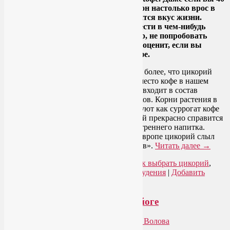
лет до этого ежедневно пили кофе, и он настолько врос в
рацион, что без него, кажется, утратится вкус жизни.
Впрочем, вкус жизни мы можем обрести в чем-нибудь
более полезном (почему бы, например, не попробовать
йогу? 🙂 ), а вот орагнизм наверняка оценит, если вы
решите выбрать цикорий вместо кофе.
Тем более, что цикорий
имеет все основания претендовать на место кофе в нашем
рационе, и совершенно неслучайно он входит в состав
тонизирующих безалкогольных напитков. Корни растения в
производственных масштабах используют как суррогат кофе
или в качестве добавки к нему. Цикорий прекрасно справится
с ролью бодрящего, тонизирующего утреннего напитка.
Между прочим, еще в средние века в Европе цикорий слыл
как «кофе китайцев» или «кофе японцев».
Читать далее
→
Рубрика:
Здоровое питание
|
Метки:
как выбрать цикорий
,
цикорий вместо кофе
,
цикорий для похудения
|
Добавить
комментарий
О полезных свойствах кофе и йоге
Опубликовано
21.01.2015
автором
Лия Волова