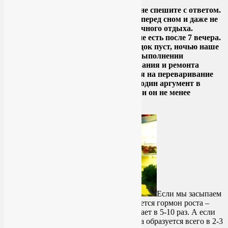
Google
Вредно ли есть на ночь? Подождите, не спешите с ответом.
Ведь многие люди любят перекусить перед сном и даже не
жалуются после этого на качество ночного отдыха.
Правда, диетологи советуют ничего не есть после 7 вечера.
Вот их главный аргумент: если желудок пуст, ночью наше
тело может сконцентрироваться на выполнении
необходимого технического обслуживания и ремонта
организма, а не тратить силы и время на переваривание
еды. Поведение гормона роста – еще один аргумент в
пользу того, что есть на ночь вредно, и он не менее
убедителен…
Если мы засыпаем
с пустым желудком, ночью активизируется гормон роста –
уровень его, когда мы спим, подскакивает в 5-10 раз. А если
мы покушали на ночь, то гормона роста образуется всего в 2-3