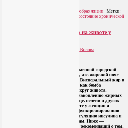
→
Рубрика:
Здоровое питание
,
Здоровый образ жизни
|
Метки:
избавиться от хронической усталости
,
состояние хронической
усталости
|
Добавить комментарий
Как убрать висцеральный жир на животе у
женщин и мужчин?
Опубликовано
25.06.2017
автором
Лия Волова
Ответить
Google
Висцеральное ожирение — бич современной городской
цивилизации. И дело не только в том, что жировой пояс
вокруг талии выглядит неэстетично. Висцеральный жир в
брюшной полости — это не что иное, как бомба
замедленного действия, обернутая вокруг живота.
Висцеральное ожирение приводит к накоплению жирных
кислот в поджелудочной железе, сердце, печени и других
органах. Висцеральный жир на животе у женщин и
мужчин препятствует правильному функционированию
органов, вызывает неправильную регуляцию инсулина и
даже приводит к сердечным приступам. Ниже —
несколько простых, но эффективных рекомендаций о том,