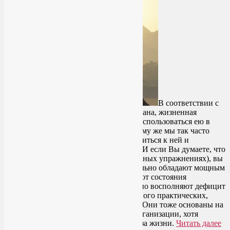
В соответствии с
древним учением индийских йогов, прана, жизненная
энергия, разлита вокруг. Мы можем воспользоваться ею в
любом месте и в любое время. Но почему же мы так часто
чувствуем ее недостаток? Как подключиться к ней и
избавиться от хронической усталости? И если Вы думаете, что
эта статья снова о пранаямах (дыхательных упражнениях), вы
ошибаетесь. Хотя пранаямы действительно обладают мощным
потенциалом, когда нужно избавиться от состояния
хронической усталости, они эффективно восполняют дефицит
энергии. Но и помимо пранаям есть много практических,
действенных инструментов и советов. Они тоже основаны на
принципах нашей физиологической организации, хотя
касаются исключительно диеты и образа жизни.
Читать далее