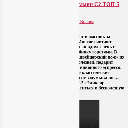
Как правильно принимать витамин С? ТОП-5
ошибок
Опубликовано
15.05.2025
автором
Лия Волова
Ответить
Друзья, сегодня пишу как нутрициолог и охотник за
ложными представлениями о ЗОЖ. Многие считают
витамин С волшебной палочкой, и, если вдруг слечь с
насморком, бросаются глотать аскорбинку горстями. В
нашем обществе витамин С — как «швейцарский нож» из
арсенала супермэна: спасёт от всех болезней, подарит
сияние коже и взбодрит утром не хуже двойного эспрессо.
А что, если вы регулярно совершаете классические
ошибки? Возможно, вы даже никогда не задумывались,
как правильно принимать витамин С? «Эликсир
молодости и здоровья» может превратиться в бесполезную
конфетку!