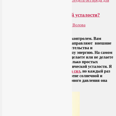
здоровое питание для похудения
,
как похудеть без вреда для
здоровья
|
Добавить комментарий
Как избавиться от хронической усталости?
Опубликовано
28.01.2019
автором
Лия Волова
Ответить
Ваша энергия находится под вашим контролем. Вам
может казаться, что в вашей жизни заправляют внешние
события, другие люди, работа, обстоятельства и
обязательства. Они же истощают вашу энергию. На самом
деле важно только то, что вы лично делаете или не делаете
для своего здоровья и энергии. Несколько простых
решений помогут избавиться от хронической усталости. Я
не первый раз поднимаю тему
упадка сил
, но каждый раз
на стыке разных сезонов года, при смене солнечной и
пасмурной погоды, скачках атмосферного давления она
вновь набирает популярность.