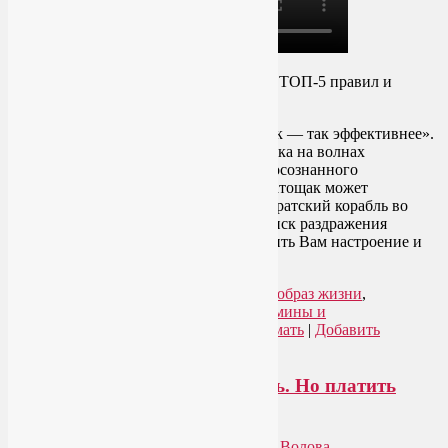
Как правильно принимать витамин С? ТОП-5 правил и
ошибок при его приёме.
Ошибка №1.
«Пью витамин С натощак — так эффективнее».
Ваш желудок утром — как хрупкая лодка на волнах
метаболизма, требующая вдумчивого, осознанного
управления. Капсула с витамином С натощак может
превратить эту безобидную лодку в пиратский корабль во
время шторма: бурная кислотность и риск раздражения
слизистой ЖКТ могут надолго испортить Вам настроение и
самочувствие.
Читать далее
→
Рубрика:
Здоровое питание
,
Здоровый образ жизни
,
Натуропатия
|
Метки:
витамин С
,
витамины и
микроэлементы
,
как правильно принимать
|
Добавить
комментарий
Быстрые способы похудеть есть. Но платить
придётся здоровьем!
Опубликовано
01.02.2025
автором
Лия Волова