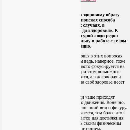
Ответить
Сегодня ко мне, как к специалисту по здоровому образу
жизни, снова обратилась девушка в поисках способа
похудеть быстро. Как обычно в таких случаях, в
пожеланиях не прозвучало «без вреда для здоровья». К
сожалению, в погоне за идеальной фигурой люди редко
вспоминают о здоровье. А зря! Поскольку в работе с телом
всё быстрое неполезно, а зачастую вредно.
Кстати, игнорирование интересов здоровья в этих вопросах
часто задаёт сама фитнес-индустрия. Вы ведь, наверное, тоже
замечаете, что реклама фитнес-клубов часто фокусируется на
методах самого быстрого похудения? При этом возможные
издержки для организма не оговариваются, а в договорах и
вовсе отмечается, что ответственность за своё здоровье несёт
сам клиент.
К счастью, ко мне и в целом в йогу люди чаще приходят,
прежде всего, как в практику здорового движения. Конечно,
никто не прочь заодно улучшить свой внешний вид и фигуру.
И это удаётся всем, кто регулярно занимается, тем более что в
йоге есть много действенных инструментов для достижения
этих целей. Особенно если не вставлять своим физическим
практикам палки в колеса нездоровым питанием.