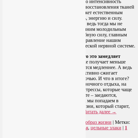
раза больше, чем днем. А это значит, что интенсивность
процессов обновления, регенерации и восстановления тканей
резко снизится, и организм уже не сможет естественным
образом поддерживать нашу молодость, энергию и силу.
Поэтому, конечно, есть на ночь вредно, ведь тогда мы не
можем воспользоваться нашим внутренним молодильным
яблоком, которое обретает свою волшебную силу, главным
образом, во время сна, то есть когда управление нашим
организмом переходит к парасимпатической нервной системе.
Есть на ночь вредно еще и потому, что это замедляет
метаболизм.
Да и мышечная ткань тоже получает меньше
внимания от гормона роста и обновляется медленнее. А ведь
мышечная ткань, когда формируется, активно сжигает
калории, причем делает она это даже ночью. И что в итоге?
Лишние килограммы, низкое качество ночного отдыха, на
фоне недосыпания – дополнительные стрессы, которые чаще
всего… да-да, вы уже мне подсказываете – заедаются,
прибавляя очередные килограммы. Так мы попадаем в
замкнутый круг нездорового образа жизни, который старит,
ослабляет и разрушает наш организм.
Читать далее
→
Рубрика:
Здоровое питание
,
Здоровый образ жизни
|
Метки:
вредно ли есть на ночь
,
злаковые хлопья
,
цельные злаки
|
1
комментарий