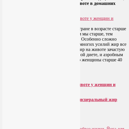
как убрать висцеральный жир на животе в домашних
условиях.
54% мужчин и 59% женщин в нашей стране в возрасте старше
20 лет страдают от лишнего веса. И чем мы старше, тем
труднее сбросить лишние килограммы. Особенно сложно
избавиться от жира на животе. Ценой многих усилий жир все
же уходит с бедер, ягодиц, рук… Но жир на животе зачастую
упорно противостоит и низкокалорийной диете, и аэробным
нагрузкам. Особенно хорошо знают это женщины старше 40
лет. Почему?
О чем пойдет речь ниже:
Чем опасен висцеральный жир на животе у женщин и
мужчин?
4 необходимых шага, чтобы убрать висцеральный жир
Диета от висцерального жира
Читать далее
→
Рубрика:
Здоровое питание
,
Здоровый образ жизни
,
Йога для