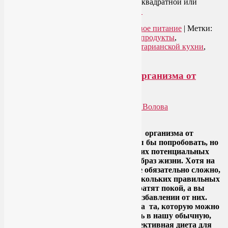
темпех обычно продается в виде хлеба квадратной или
прямоугольной формы.
Читать далее
→
Рубрика:
Вегетарианская кухня
,
Здоровое питание
|
Метки:
вегетарианская кухня
,
вегетарианские продукты
,
вегетарианские рецепты
,
рецепты вегетарианской кухни
,
темпех
Простая диета для очищения организма от
шлаков и токсинов
Опубликовано
26.08.2013
автором
Лия Волова
Google
Мы так много слышим об очищении организма от
шлаков и токсинов, что уже и готовы бы попробовать, но
сложность процесса отпугивает многих потенциальных
активистов движения за здоровый образ жизни. Хотя на
самом деле детокс – это не всегда и не обязательно сложно,
долго и\или дорого. Приобретите нескольких правильных
привычек – и шлаки в организме утратят покой, а вы
достигнете удивительных успехов в избавлении от них.
Самая надежная детокс — программа та, которую можно
естественным образом интегрировать в нашу обычную,
будничную жизнь. И простая, но эффективная диета для