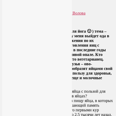
пользой для здоровья?
Опубликовано
15.08.2013
автором
Лия Волова
2
Google
Сегодня у меня будет неожиданная (для йога 🙂 ) тема –
про пользу и вред яиц. Хотя, скорее, у меня выйдет ода в
их защиту. Плюс конкретные предложения по их
поддержке (перечень способов приготовления яиц с
пользой для здоровья). Не секрет, что в последние годы
яйца находятся в явной и несправедливой опале. Кто
холестерина в яйцах боится, кто просто вегетарианец.
Хотя среди последних у яиц есть и друзья – ово-
вегетарианцы, которые как раз разнообразят яйцами свой
растительный рацион и признают их пользу для здоровья,
и лакто-ово-вегетарианцы, которые еще и молочные
продукты себе позволяют.
Если бы люди регулярно употребляли в пищу яйца, в которых
содержится укрепляющий мозг и улучшающий память
лецитин, они бы, конечно, помнили, что первыми кур
приручили древние индийцы примерно 2,5 тысячи лет назад.