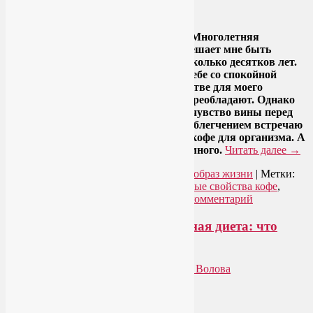
Ответить
Google
Многолетняя
приверженность практике йоги не мешает мне быть
заядлым кофеманом со стажем в несколько десятков лет.
Три чашки кофе в день я позволяю себе со спокойной
душой, ибо уверена: в таком количестве для моего
организма полезные свойства кофе преобладают. Однако
начиная с 4-й испытываю растущее чувство вины перед
самой собой. Поэтому с радостью и облегчением встречаю
каждое новое исследование о пользе кофе для организма. А
в последнее время таких появилось много.
Читать далее
→
Рубрика:
Здоровое питание
,
Здоровый образ жизни
|
Метки:
кофе и йога
,
кофе пить полезно
,
полезные свойства кофе
,
польза кофе для организма
|
Добавить комментарий
Безжировая или низкоуглеводная диета: что
эффективнее?
Опубликовано
15.08.2014
автором
Лия Волова
Ответить
Google