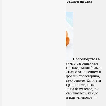
таблица продуктов, чтобы составить рацион на день
безуглеводной диеты.
Проголодаться в
безуглеводный день невозможно, потому что разрешенные
продукты очень сытные за счет большого содержания белков
и жиров. Тут Вам нужно сразу определиться с отношением к
жирам. Если нужно снизить вес и/или уровень холестерина,
выбирайте продукты попостнее и пообезжиреннее. Если эти
задачи неактуальны, то с добавлением в рацион жирных
продуктов, конечно, легче пережить день на безуглеводной
диете. Даже не один. Кстати, если Вы сомневаетесь, какую
диету выбрать — с ограничением жиров или углеводов —
обратите внимание на
эту статью
.