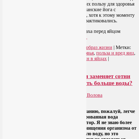
Они же и яйца есть пристрастились, и их пользу для здоровья
обнаружили. Заметьте, что провегетарианские йога с
Аюрведой не помешали им это сделать, хотя к этому моменту
уже несколько тысячелетий успешно практиковались.
На самом деле, в основе всеобщего страха перед яйцом
лежит… пищевой миф.
Читать далее
→
Рубрика:
Здоровое питание
,
Здоровый образ жизни
|
Метки:
как приготовить яйца
,
польза для здоровья
,
польза и вред яиц
,
способы приготовления яиц
,
холестерин в яйцах
|
Комментарии (
2
)
Бутилированная вода питьевая заменяет сотни
лекарств. Но как научиться пить больше воды?
Опубликовано
15.07.2013
автором
Лия Волова
Google
В попытках перейти к здоровому питанию, пожалуй, легче
всего начать с… воды. Да-да, бутилированная вода
питьевая – наш лучший друг и… доктор. Я не знаю более
доступного способа оздоровления и очищения организма от
шлаков. Конечно, лучше делать живую воду, но это