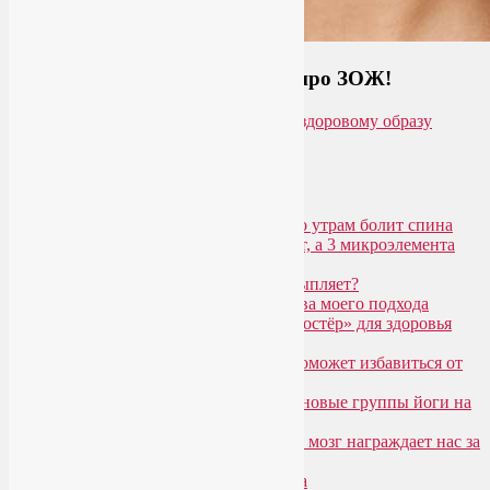
Загляните на мой новый сайт про ЗОЖ!
Популярные записи
Марджариасана для тех, у кого по утрам болит спина
Почему дорогой крем не работает, а 3 микроэлемента
для кожи творят чудеса?
Дыхание Уджайи: бодрит или усыпляет?
SmartYoga для лица: преимущества моего подхода
Агнисара Дхаути: «внутренний костёр» для здоровья
пищеварения и тонуса тела
Самомассаж пальцев рук и ног поможет избавиться от
метеозависимости
«Формула антистресса»: набор в новые группы йоги на
Соколе
Эндорфинный коктейль, или Как мозг награждает нас за
движение?
Про вред ботокса и йогу для лица