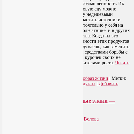
даже средних предприятий пищевой промышленности. Их
невыгодно производить! Поэтому здоровую еду можно
раздобыть только небольшими и потому недешевыми
порциями у мелких фермеров. Или вырастить источники
экологически чистых продуктов самостоятельно у себя на
приусадебном участке, в птичнике, крольчатнике и в других
«подразделениях» собственного хозяйства. Когда ты это
делаешь для себя и семьи, то в экологичности этих продуктов
сомневаться не приходится. Ты уж придумаешь, как заменить
пестициды биологически безвредными средствами борьбы с
насекомыми, угрожающими урожаю. И курочек своих не
будешь травить антибиотиками и ускорителями роста.
Читать
далее
→
Рубрика:
Здоровое питание
,
Здоровый образ жизни
|
Метки:
здоровая еда
,
экологически чистые продукты
|
Добавить
комментарий
Вредно ли есть на ночь? Цельные злаки —
можно
Опубликовано
12.12.2013
автором
Лия Волова
1