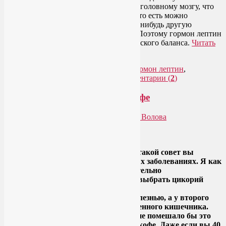
гипоталамус, гормон лептин сообщает головному мозгу, что
запасов жира в организме достаточно, то есть можно
перестать есть и позволить себе какую-нибудь другую
деятельность, требующую энерготрат. Поэтому гормон лептин
можно назвать регулятором энергетического баланса.
Читать
далее
→
Рубрика:
Здоровое питание
|
Метки:
гормон лептин
,
препараты содержащие магний
|
Комментарии (
2
)
Выбирайте цикорий вместо кофе
Опубликовано
04.05.2015
автором
Лия Волова
Ответить
Google
Выбирайте цикорий вместо кофе — такой совет вы
можете получить от врача при разных заболеваниях. Я как
йогатерапевт только сегодня настоятельно
порекомендовала двум посетителям выбрать цикорий
вместо кофе: один страдает
гастроэзофагеальной рефлюксной болезнью, а у второго
ярко выраженный синдром раздраженного кишечника.
Возможно даже, что каждому из нас не помешало бы это
сделать — выбрать цикорий вместо кофе. Даже если вы 40