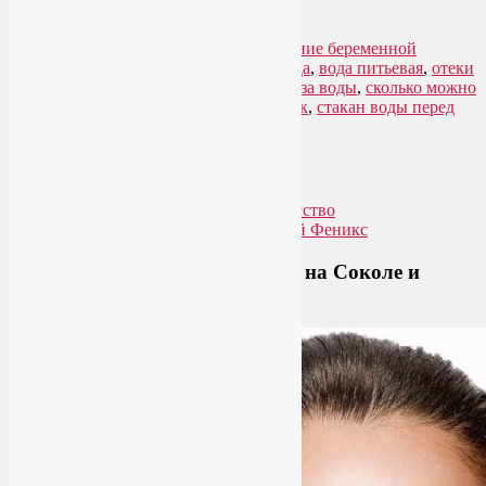
Читать далее
→
Рубрика:
Здоровый образ жизни
,
Питание беременной
женщины
|
Метки:
бутилированная вода
,
вода питьевая
,
отеки
у беременных
,
пить больше воды
,
польза воды
,
сколько можно
пить беременным
,
стакан воды натощак
,
стакан воды перед
едой
Упадок сил. Что делать?
Приглашаем на йогу для лица на Соколе и
онлайн