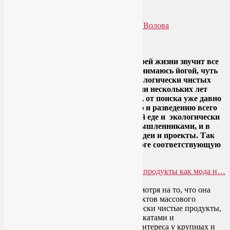
как мода и… хобби
Опубликовано
11.01.2014
автором
Лия Волова
Ответить
Google
Здоровая еда – это тема, которая в моей жизни звучит все
чаще и чаще. Люди, с которыми я занимаюсь йогой, чуть
ли не поголовно заняты поиском экологически чистых
продуктов. Сама я уже на протяжении нескольких лет
вплотную увлекаюсь тем же. Правда, от поиска уже давно
перешла к созданию – выращиванию и разведению всего
того, что имеет отношение к здоровой еде и экологически
чистым продуктам. Обросла единомышленниками, и в
нашем кругу уже возникают общие идеи и проекты. Так
что пора уже, наверное, завести в блоге соответствующую
рубрику.
Здоровая еда – это сегодня модно. Несмотря на то, что она
значительно дороже фаст-фуда и продуктов массового
производства. К сожалению, экологически чистые продукты,
не испорченные разнообразными химикатами и
«улучшителями» вкуса, не вызывают интереса у крупных и