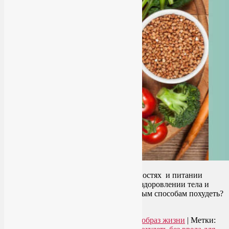
Какие же ошибки в физических активностях и питании
приводят к отсутствию результатов в оздоровлении тела и
улучшении фигуры? Что мешает быстрым способам похудеть?
Читать далее
→
Рубрика:
Здоровое питание
,
Здоровый образ жизни
|
Метки: