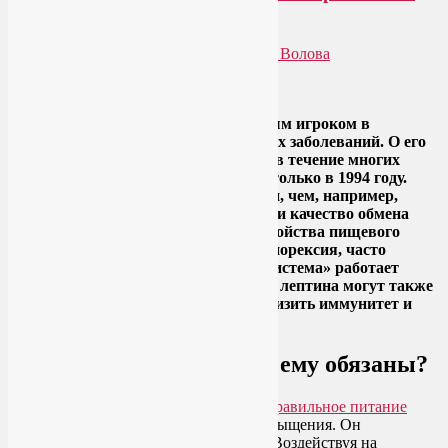
питание
Опубликовано
14.03.2016
автором
Лия Волова
2
Google
Гормон лептин является центральным игроком в
развитии ожирения и сопутствующих заболеваний. О его
существовании ученые подозревали в течение многих
десятилетий, но идентифицировали только в 1994 году.
Хотя гормон лептин и менее известен, чем, например,
инсулин, но его влияние на скорость и качество обмена
веществ чрезвычайно важно. Расстройства пищевого
поведения, такие как переедание и анорексия, часто
обусловлены тем, что «лептиновая система» работает
неправильно. Сбои в работе гормона лептина могут также
ухудшить работу головного мозга, снизить иммунитет и
даже привести к бесплодию.
Гормон лептин: чем мы ему обязаны?
Гормон лептин отвечает за чувство насыщения. Он
вырабатывается жировыми клетками. Воздействуя на