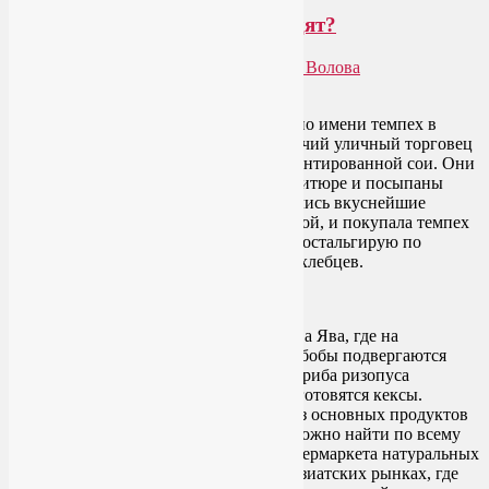
Что такое темпех и с чем его едят?
Опубликовано
13.09.2013
автором
Лия Волова
Google
Впервые я познакомилась с продутом по имени темпех в
Индонезии, несколько лет назад. Бродячий уличный торговец
продал мне пакетики хлебцев из ферментированной сои. Они
были тонко порезаны, обжарены во фритюре и посыпаны
ароматической солью. В итоге получились вкуснейшие
чипсы. Едва укусив, я стала наркоманкой, и покупала темпех
каждый день. Годы спустя, я все еще ностальгирую по
аппетитному аромату этих хрустящих хлебцев.
Родом темпех с индонезийского острова Ява, где на
протяжении веков отваренные соевые бобы подвергаются
сбраживанию с помощью плесневого гриба ризопуса
(Rhizopus oligosporous
)
, а затем из них готовятся кексы.
Темпех по-прежнему остается одним из основных продуктов
индонезийской кухни. Но сейчас его можно найти по всему
миру – в секции заморозки любого супермаркета натуральных
экологических продуктов, а также на азиатских рынках, где