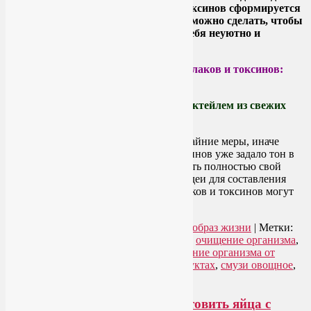
очищения организма от шлаков и токсинов сформируется
сама собой. Давайте посмотрим, что можно сделать, чтобы
шлаки в организме почувствовали себя неуютно и
предпочли жить от вас отдельно.
Диета для очищения организма от шлаков и токсинов:
идея №1
Замените один прием пищи в день коктейлем из свежих
овощей!
Скорее всего, вы не готовы идти на крайние меры, иначе
очищение организма от шлаков и токсинов уже задало тон в
вашей системе питания. Но зачем менять полностью свой
рацион? Некоторые отдельно взятые идеи для составления
диеты для очищение организма от шлаков и токсинов могут
творить чудеса.
Читать далее
→
Рубрика:
Здоровое питание
,
Здоровый образ жизни
|
Метки:
детокс
,
диета для очищения организма
,
очищение организма
,
очищение организма от шлаков
,
очищение организма от
шлаков и токсинов
,
пестициды в продуктах
,
смузи овощное
,
смузи рецепт
,
шлаки в организме
Польза и вред яиц. Как приготовить яйца с