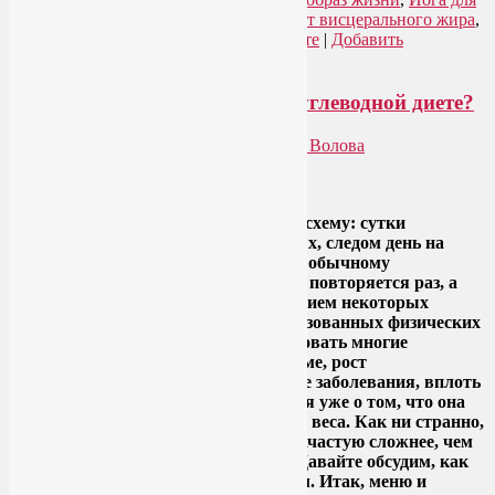
здоровья
,
Йогатерапия
|
Метки:
диета от висцерального жира
,
как убрать висцеральный жир на животе
|
Добавить
комментарий
Как продержаться день на безуглеводной диете?
Опубликовано
16.04.2016
автором
Лия Волова
Ответить
Google
В йогатерапии мы часто используем схему: сутки
голодания на воде или несладких чаях, следом день на
безуглеводной диете, затем возврат к обычному
рациональному питанию. Этот цикл повторяется раз, а
лучше два раза в неделю. С добавлением некоторых
других процедур и правильно организованных физических
нагрузок эта схема позволяет купировать многие
воспалительные процессы в организме, рост
новообразований, эстрогензависимые заболевания, вплоть
до аутоиммунных болезней. Не говоря уже о том, что она
способствует избавлению от лишнего веса. Как ни странно,
день на безуглеводной диете дается зачастую сложнее, чем
предыдущие сутки вообще без еды. Давайте обсудим, как
его пережить с наименьшим стрессом. Итак, меню и