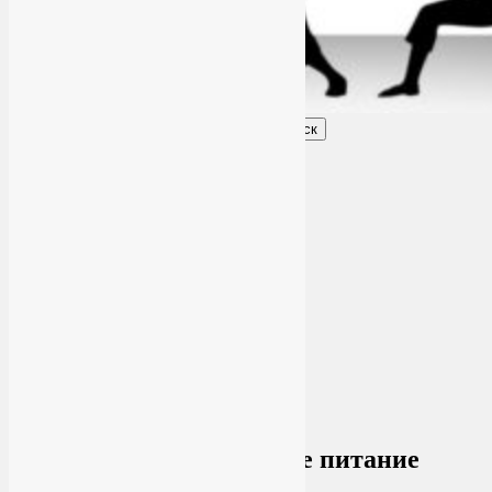
Поиск
Главное меню
Обо мне
О блоге
YogaLiya
Сотрудничество
Карта сайта
Партнеры
Группы SmartYoga
Нейрографика
Супервизор НейроГрафики
Отзывы
Стоимость
Архив рубрики:
Здоровое питание