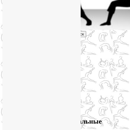
Поиск
Главное меню
Обо мне
О блоге
YogaLiya
Сотрудничество
Карта сайта
Партнеры
Группы SmartYoga
Нейрографика
Супервизор НейроГрафики
Отзывы
Стоимость
Архив метки:
индивидуальные
занятия йогой