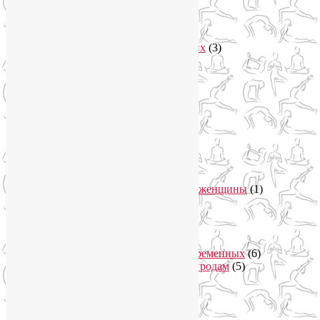
Арт-терапия
(4)
арт-тур
(2)
Асаны
(36)
Уроки йоги для начинающих
(3)
Аюрведа
(3)
Безопасная йога
(13)
Видео уроки йоги
(9)
Выставки
(1)
гормон молодости
(1)
Духовные практики
(2)
Женское здоровье
(12)
Здоровый образ жизни
(46)
Вегетарианская кухня
(2)
Здоровое питание
(15)
Питание беременной женщины
(1)
Йога в Завидово
(1)
Йога в Москва-Сити
(2)
Йога для женщин
(29)
Йога для беременных
(11)
Онлайн курсы для беременных
(6)
Онлайн подготовка к родам
(5)
Йога для здоровья
(67)
Йога для лица
(19)
Самомассаж лица
(3)
Йога для мужчин
(5)