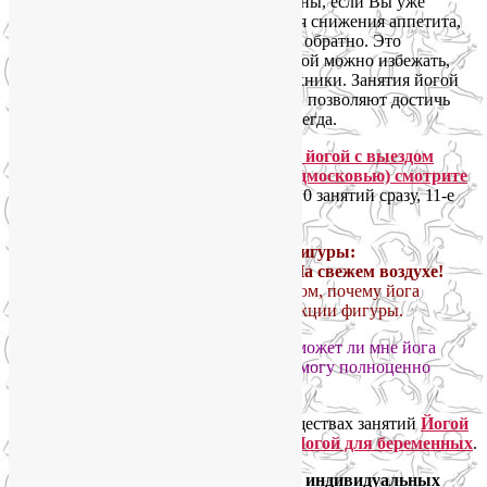
возрастные изменения. С другой стороны, если Вы уже
пробовали диеты и\или биодобавки для снижения аппетита,
то знаете, как быстро вес возвращается обратно. Это
естественная реакция организма, которой можно избежать,
используя специальные йогические техники. Занятия йогой
заново перезапускают обмен веществ и позволяют достичь
стабильного результата – похудеть навсегда.
Стоимость индивидуальных занятий йогой с выездом
инструктора на дом (по Москве и Подмосковью) смотрите
здесь.
Обратите внимание: оплачивая 10 занятий сразу, 11-е
занятие Вы получаете в подарок!
ЗДЕСЬ
можно почитать подробнее о том, почему йога
эффективна в целях похудения и коррекции фигуры.
ТУТ ответ
на популярный вопрос: поможет ли мне йога
похудеть и поправить здоровье, если я могу полноценно
заниматься всего 1-2 раза в неделю
?
Почитайте также подробнее о преимуществах занятий
Йогой
для женщин
,
Йогой для пожилых
и
Йогой для беременных
.
Главная идея и отличительная черта индивидуальных