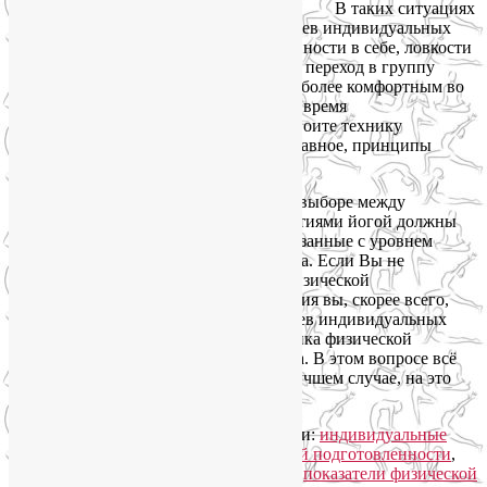
В таких ситуациях
обычно достаточно пары-тройки месяцев индивидуальных
занятий йогой, чтобы набраться уверенности в себе, ловкости
и силы в теле. После такой подготовки переход в группу
обойдется без лишнего стресса и будет более комфортным во
всех отношениях. Важно также, что во время
индивидуальных занятий йогой вы освоите технику
выполнения основных асан и, самое главное, принципы
травмобезопасности.
И все-таки основным аргументом при выборе между
групповыми и индивидуальными занятиями йогой должны
быть более объективные критерии, связанные с уровнем
физической подготовленности человека. Если Вы не
выдерживаете элементарных тестов физической
подготовленности, то групповые занятия вы, скорее всего,
просто не потянете. И двух-трех месяцев индивидуальных
занятий не хватит для того, чтобы оценка физической
подготовленности объективно выросла. В этом вопросе всё
очень индивидуально, конечно, но в лучшем случае, на это
уйдет год.
Читать далее
→
Рубрика:
Здоровый образ жизни
|
Метки:
индивидуальные
занятия йогой
,
определение физической подготовленности
,
оценка физической подготовленности
,
показатели физической