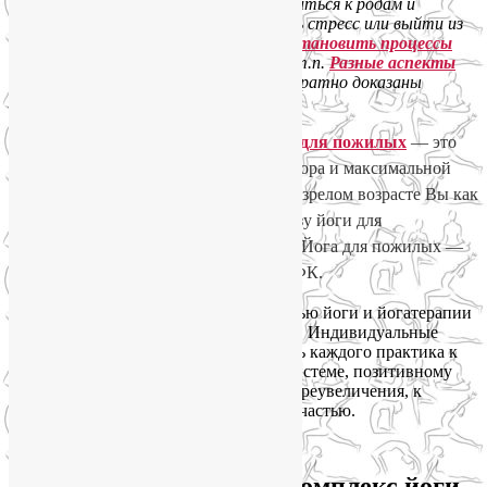
климактерического периода, подготовиться к родам и
восстановить фигуру после них, снять стресс или выйти из
депрессии,
предотвратить или приостановить процессы
старения
внутри и снаружи, и т.д. и т.п.
Разные аспекты
пользы йоги для здоровья
уже неоднократно доказаны
медиками.
Хочу особенно подчеркнуть, что
Йога для пожилых
— это
зона особой ответственности инструктора и максимальной
эффективности для практикующего. В зрелом возрасте Вы как
никогда отчетливо осознаете всю пользу йоги для
физического и психического здоровья. Йога для пожилых —
это всегда йогатерапия, в том числе ЛФК.
Любая из этих задач решается с помощью йоги и йогатерапии
при индивидуализированном подходе. Индивидуальные
занятия йогой – это персональный путь каждого практика к
здоровью, красоте, крепкой нервной системе, позитивному
взгляду на реальность и, безо всякого преувеличения, к
наслаждению собственной жизнью и счастью.
Как я составляю
персонализированный комплекс йоги