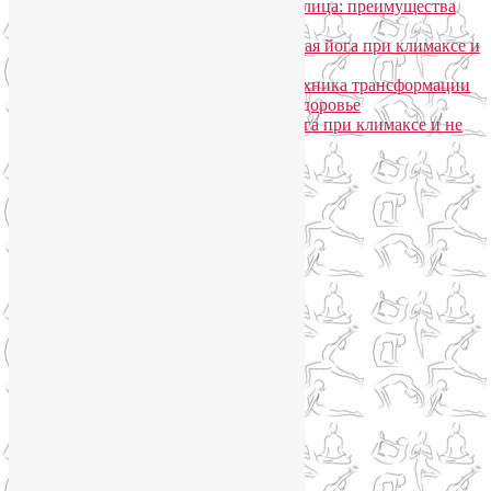
Надежда
к записи
SmartYoga для лица: преимущества
моего подхода
Лия Волова
к записи
Гормональная йога при климаксе и
не только
Лия Волова
к записи
Даосская техника трансформации
сексуальной энергии в женское здоровье
Ирина
к записи
Гормональная йога при климаксе и не
только
Сайт работает на WordPress
Phone
Telegram
WhatsApp
WhatsApp
+79250568266
Phone
+79250568266
Telegram
@Liya_Volova