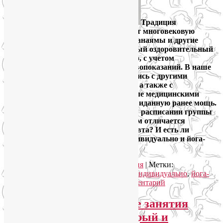
Традиция
использовать йогу как терапию имеет многовековую
историю. Многие асаны, вьяямы, пранаямы и другие
техники йоги имеют ярко выраженный оздоровительный
эффект, если применять их осознанно, с учетом
индивидуальных показаний и противопоказаний. В наше
время йога-терапия, интегрировавшись с другими
техниками традиционной медицины, а также с
современными научными, в том числе медицинскими
знаниями и методиками, набрала невиданную ранее мощь.
Во многих студиях йоги вы найдете в расписании группы
йога-терапии. Чего от них ждать? Чем отличается
преподаватель по йоге от йогатерапевта? И есть ли
разница между занятиями йогой индивидуально и йога-
терапией?
Читать далее
→
Рубрика:
Йога как система
,
Йогатерапия
|
Метки:
индивидуальные занятия йогой
,
йога индивидуально
,
йога-
терапия
,
йогатерапевт
|
Добавить комментарий
Почему индивидуальные занятия
йогой и ЛФК дают быстрый и