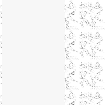
Йога для похудения
(12)
Йога как система
(27)
Медитация
(6)
Мудры
(4)
Йога на Соколе
(4)
Йога онлайн
(1)
Йога туры
(13)
Йога туры 2019
(4)
Отзывы об Индии
(1)
Йога Фото Асаны
(3)
Йогатерапия
(83)
Ароматерапия
(1)
Йога для коленей
(3)
Йога для спины
(15)
Как сохранить молодость
(12)
Книги о йоге
(1)
Коронавирус
(1)
Корпоративная йога
(1)
Лекции о здоровье
(2)
Метеозависимость
(1)
Мужское здоровье
(1)
Натуропатия
(2)
Нейрографика
(6)
Курсы нейрографики
(2)
Обучение нейрографике
(2)