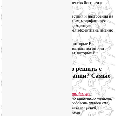
последовательностей, целостных комплексов йоги и/или
йогатерапии,
•
отмечает все нюансы Вашего самочувствия и настроения на
каждом занятии, и тут же реагирует на них, модифицируя
асаны, меняя темп занятия, подбирая подходящую
последовательность упражнений, которая эффективна именно
сегодня и именно для Вас,
•
учитывает Ваши персональные цели, которые Вы
поставили перед собой, приступив к занятиям йогой или
йогатерапией, а также личные проблемы, которые Вы
надеетесь решить с помощью йоги.
А какие проблемы можно решить с
помощью йоги и йогатерапии? Самые
разнообразные.
Например,
похудеть и скорректировать фигуру
,
нормализовать деятельность желудочно-кишечного тракта,
повысить общий тонус организма и преодолеть упадок сил,
избавиться от болей в спине и постоянных мигреней,
облегчить сезонную аллергию
и симптомы