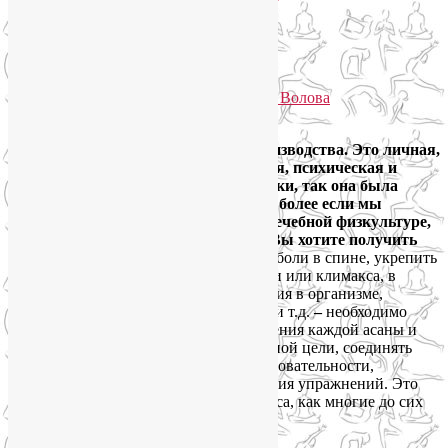
стабильный результат?
Избранное
Опубликовано
10.05.2014
автором
Лия Волова
2
Йога – это не продукт массового производства. Это личная,
персональная практика – физическая, психическая и
духовная. Так сложилось исторически, так она была
задумана и так она развивалась. Тем более если мы
говорим о йогатерапии, об ЛФК — лечебной физкультуре,
обогащенной техниками йоги. Если Вы хотите получить
реальный результат
–
избавиться от боли в спине, укрепить
суставы, облегчить симптомы аллергии или климакса, в
целом приостановить процессы старения в организме,
похудеть и подкорректировать фигуру и т.д.
–
необходимо
тщательно соблюдать технику выполнения каждой асаны и
грамотно, в зависимости от поставленной цели, соединять
отдельные позы в эффективные последовательности,
правильно подбирать режим выполнения упражнений. Это
серьезная наука, а не просто вид фитнеса, как многие до сих
пор еще воспринимают йогу.