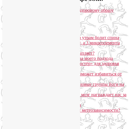
Популярные записи
Марджариасана для тех, у кого по утрам болит спина
Почему дорогой крем не работает, а 3 микроэлемента
для кожи творят чудеса?
Дыхание Уджайи: бодрит или усыпляет?
SmartYoga для лица: преимущества моего подхода
Агнисара Дхаути: «внутренний костёр» для здоровья
пищеварения и тонуса тела
Самомассаж пальцев рук и ног поможет избавиться от
метеозависимости
«Формула антистресса»: набор в новые группы йоги на
Соколе
Эндорфинный коктейль, или Как мозг награждает нас за
движение?
Про вред ботокса и йогу для лица
Какие упражнения помогают при метеозависимости?
Рубрики