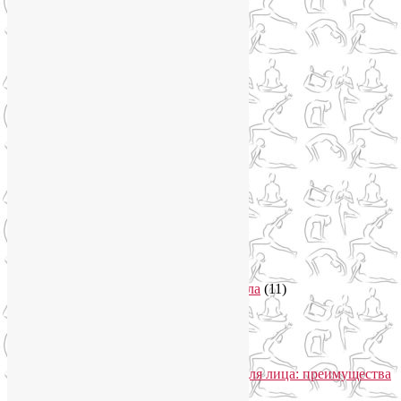
Цветотерапия
(1)
Нетрадиционная медицина
(4)
Новости
(21)
Новости медицины
(6)
Нутрициология
(1)
Очищение организма
(4)
Очищение кишечника
(2)
Пранаяма
(15)
Психосоматика
(2)
Разное
(5)
Регрессионная терапия
(1)
Самомассаж
(1)
Секреты похудения
(2)
Семинары по йоге
(19)
Советы туристам
(3)
Тренировки онлайн
(1)
Философия йоги
(7)
Энергетика человека и тонкие тела
(11)
Энергетические практики
(1)
Общение
Лия Волова
к записи
SmartYoga для лица: преимущества
моего подхода