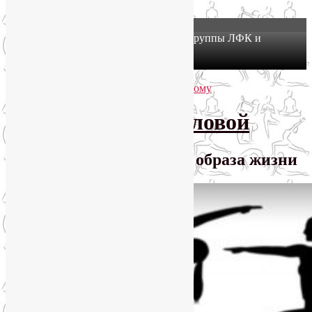
X
Йогатерапия в Москве: приглашаем в группы ЛФК и
оздоровительной йоги на Соколе!
Узнать подробнее
Перейти к основному содержимому
Перейти к дополнительному содержимому
SmartYoga Лии Воловой
Практики для здорового образа жизни