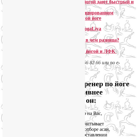
Обо мне как йогатерапевте и сертифицированном
инструкторе по хатха- и перинатальной йоге
О моей системе преподавания йоги YogaLiya
Йога-терапия и йога индивидуально: в чем разница?
Стоимость индивидуальных занятий йогой и ЛФК
Подробности – по телефону +7 925 056 82 66 или по e-
mail
yogaliya@gmail.com
Почему персональный тренер по йоге
и ЛФК работает эффективнее
группового? Потому что он:
•
направляет внимание исключительно на Вас,
•
знает состояние Вашего здоровья и учитывает
существующие противопоказания при отборе асан,
упражнений и пранаям, а также при составлении