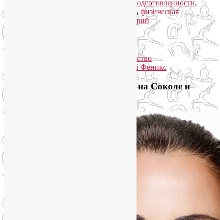
подготовленности
,
тесты физической подготовленности
,
уровень физической подготовленности
,
физическая
подготовленность
|
Добавить комментарий
Упадок сил. Что делать?
Приглашаем на йогу для лица на Соколе и
онлайн