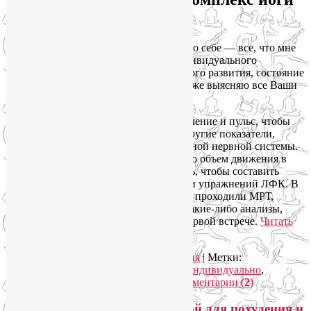
и ЛФК?
Сначала я попрошу у вас информацию о себе — все, что мне
необходимо знать для составления индивидуального
комплекса: текущий уровень физического развития, состояние
здоровья, образ жизни и питания, а также выясняю все Ваши
персональные пожелания к комплексу.
Обязательно измерю артериальное давление и пульс, чтобы
рассчитать минутный объем крови и другие показатели,
характеризующие состояние вегетативной нервной системы.
Проведу ортопедические тесты, измерю объем движения в
суставах. Все это мне необходимо знать, чтобы составить
персонализированный комплекс йоги и упражнений ЛФК. В
связи с этим большая просьба: если Вы проходили МРТ,
делали рентген или сдавали недавно какие-либо анализы,
обязательно подготовьте их к нашей первой встрече.
Читать
далее
→
Рубрика:
Йога как система
,
Йогатерапия
|
Метки:
индивидуальные занятия йогой
,
йога индивидуально
,
йогатерапия
,
лфк индивидуально
|
Комментарии (
2
)
Индивидуальные занятия йогой для похудения и