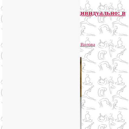
Йога-терапия и йога индивидуально: в
чем разница?
Избранное
Опубликовано
04.01.2017
автором
Лия Волова
Ответить