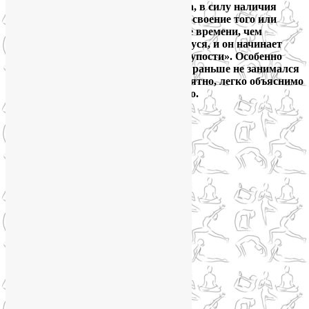
занятия, когда стесняется своего тела, в силу наличия
лишних килограммов, или когда на освоение того или
иного упражнения ему нужно больше времени, чем
среднестатистическому занимающемуся, и он начинает
комплексовать из-за собственной «глупости». Особенно
если человек уже не молод и никогда раньше не занимался
йогой. Психологически это очень понятно, легко объяснимо
и, более того, совершенно естественно.