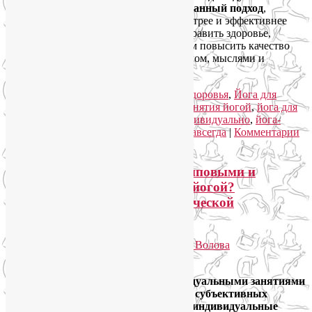
занятий йогой — это персонализированный подход
,
который позволяет занимающимся быстрее и эффективнее
достигнуть своих целей: похудеть, поправить здоровье,
укрепить нервную систему или в целом повысить качество
жизни, приобретя власть над своим телом, мыслями и
эмоциями.
Читать далее
→
Рубрика:
Йога для женщин
,
Йога для здоровья
,
Йога для
похудения
|
Метки:
индивидуальные занятия йогой
,
йога для
здоровья
,
йога для похудения
,
йога индивидуально
,
йога-
похудение
,
как снизить вес
,
похудеть навсегда
|
Комментарии
(
2
)
Как сделать выбор между групповыми и
индивидуальными занятиями йогой?
Определите свой уровень физической
подготовленности
Опубликовано
04.02.2013
автором
Лия Волова
Ответить
Выбор между групповыми и индивидуальными занятиями
йогой часто делается исходя из чисто субъективных
оснований. Часто человек выбирает индивидуальные