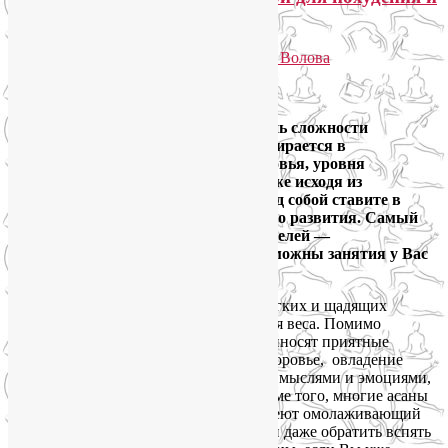
здоровья
Опубликовано
30.08.2013
автором
Лия Волова
2
Google
Комплекс упражнений, темп и степень сложности
индивидуальных занятий йогой подбирается в
зависимости состояния Вашего здоровья, уровня
физической подготовленности, а также исходя из
конкретных целей, которые Вы перед собой ставите в
направлении физического и духовного развития.
Самый
эффективный путь к любой из этих целей —
индивидуальные занятия йогой. Возможны занятия у Вас
на дому (
Условия
).
Йога-похудение – один из наиболее мягких и щадящих
методов коррекции фигуры и снижения веса. Помимо
подтянутой фигуры, занятия йогой приносят приятные
дополнительные «бонусы»: крепкое здоровье, овладение
искусством управления собственными мыслями и эмоциями,
успокоение ума и
снятие стресса
.
Кроме того, многие асаны
и последовательности упражнений имеют омолаживающий
эффект, то есть способны остановить и даже обратить вспять