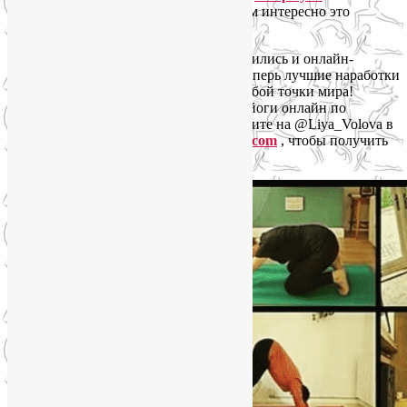
аттистресса»
. Напишите Лие, если Вам интересно это
направление.
Во время пандемии коронавируса появились и онлайн-
занятия на платформе Zoom. Так что теперь лучшие наработки
йогатерапии в Москве доступны из любой точки мира!
Присоединяйтесь к нашим практикам йоги онлайн по
вторникам и четвергам в 20.00. Напишите на @Liya_Volova в
Telegram или на почту
yogaliya@gmail.com
, чтобы получить
ссылку на вход.