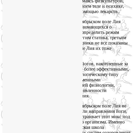
— терапию движением. Грамотно занимаясь физкультурой,
мы можем очень многое поправить в своем теле и психике,
зачастую гораздо эффективнее, чем с помощью лекарств.
В своих группах йоги на Соколе и Октябрьском поле Лия
проводит подробное анкетирование занимающихся о
состоянии здоровья, чтобы правильно определить режим
занятия: одним показана динамика, другим статика, третьим
стато-динамика. Даже дыхательные техники не все показаны
всем, поэтому в группах йоги на Соколе Лия их тоже
дифференцирует.
Оздоровительные находки индийских йогов, накопленные за
несколько тысячелетий, становятся еще более эффективными,
если адаптированы к западному физиологическому типу
человека, если скорректированы современными
медицинскими представлениями о нашей физиологии,
внутренней биохимии, взаимной обусловленности
физического и эмоционального состояния.
В своих группах йоги на Соколе и Октябрьском поле Лия не
следует догмам того или иного стиля или направления йоги.
Она берёт все полезное отовсюду и настраивает этот микс под
потребности каждого индивидуального организма. Именно
под таким девизом развивается московская школа
йогатерапии в Институте традиционных систем оздоровления