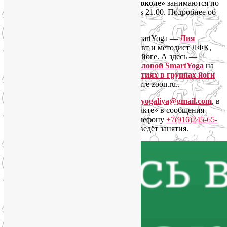
Онлайн-группы «Йога для лица на Соколе»
занимаются по
понедельникам в 20.30 и по пятницам в 21.00. Подробнее об
этом направлении читайте
здесь
.
Преподаватель и организатор групп SmartYoga —
Лия
Волова
, дипломированный йогатерапевт и методист ЛФК,
инструктор по хатха- и перинатальной йоге. А здесь —
отзывы о занятиях в группах Лии Воловой SmartYoga
на
Яндекс.Картах, а также
отзывы о занятиях в группах йоги
на Соколе и Октябрьском поле
на сайте zoon.ru..
Чтобы записаться, напишите на почту
yogaliya@gmail.com
, в
Telegram на @Liya_Volova или «ВКонтакте» в сообщения
нашему
сообществу SmartYoga
. По телефону
+7(916)245-65-
95
Лия может не ответить, потому что ведёт занятия.