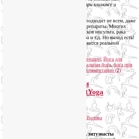
правильно выбрать упражнения при климаксе и
других проблемах со здоровьем
Заместительная гормональная терапия подходит не всем, даже
самые современные и дорогостоящие препараты. Многих
женщин останавливает повышение рисков инсульта, рака
груди и яичников, болезни Альцгеймера и т.д. Но выход есть!
Гормональная йога при климаксе становится реальной
альтернативой.
Читать далее
→
Рубрика:
Женское здоровье
,
Йога для женщин
,
Йога для
здоровья
,
Йогатерапия
|
Метки:
гормональная йога
,
йога при
климаксе
,
упражнения при климаксе
|
Комментарии (
2
)
Группы йоги на Соколе и
Октябрьском поле SmartYoga
Избранное
Опубликовано
08.11.2021
автором
Лия Волова
4
Дорогие друзья и единомышленники, энтузиасты