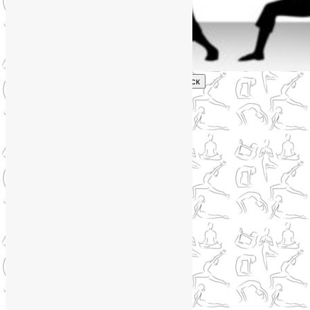
Поиск
Главное меню
Обо мне
О блоге
YogaLiya
Сотрудничество
Карта сайта
Партнеры
Группы SmartYoga
Нейрографика
Супервизор НейроГрафики
Отзывы
Стоимость
Навигация по записям