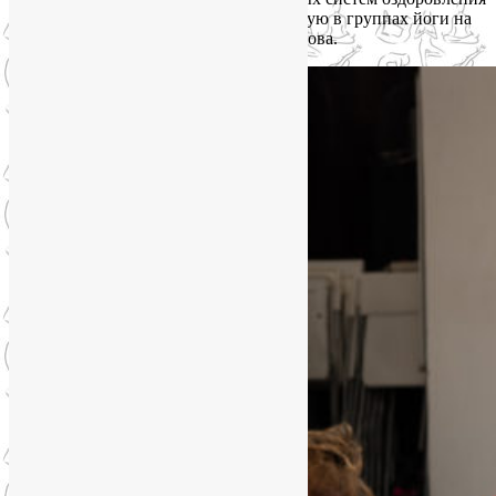
(ректор — доктор С.Н.Агапкин), которую в группах йоги на
Соколе как раз и представляет Лия Волова.