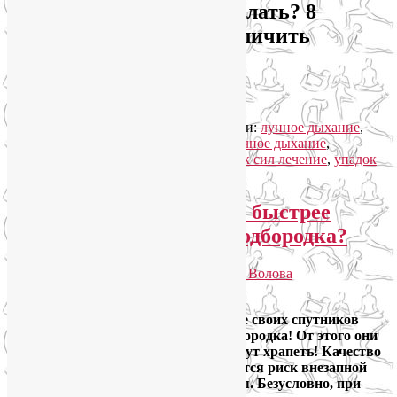
Итак, упадок сил: что делать? 8
доступных способов увеличить
энергию
Читать далее
→
Рубрика:
Здоровый образ жизни
|
Метки:
лунное дыхание
,
снизить уровень сахара в крови
,
солнечное дыхание
,
увеличить энергию
,
упадок сил
,
упадок сил лечение
,
упадок
сил что делать
|
Комментарии (
3
)
Как перестать храпеть и быстрее
избавиться от второго подбородка?
Опубликовано
27.07.2022
автором
Лия Волова
Ответить
Дорогие лицевые гимнастки, научите своих спутников
жизни упражнениям от второго подбородка! От этого они
не только похорошеют, но и перестанут храпеть! Качество
вашего сна повысится, а у них снизится риск внезапной
ночной смерти от остановки дыхания. Безусловно, при