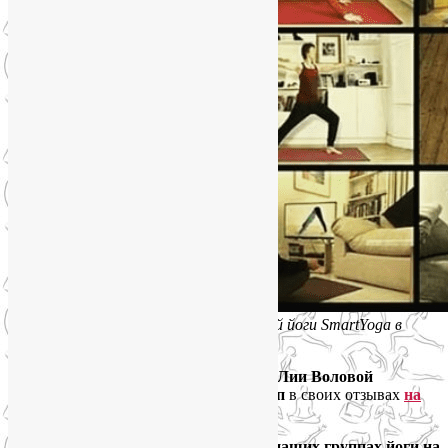
Онлайн-занятия групп оздоровительной йоги SmartYoga в
Zoom
Вот что пишут о занятиях в группах Лии Воловой
SmartYoga сами участники этих групп
в своих отзывах
на
Яндекс.Картах
.
Некоторые из отзывов о занятиях в наших группах йоги на