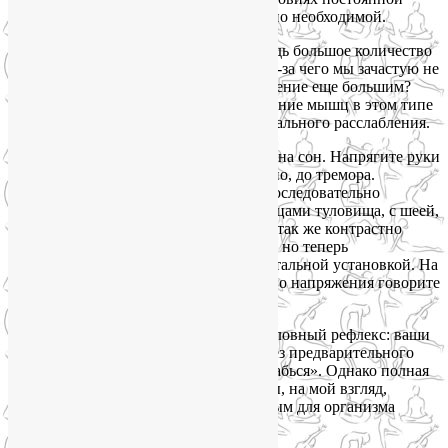
тревоги и опасности является жизненно необходимой.
Это может показаться нелогичным. Ведь большое количество
напряжений в теле – этот как раз то, из-за чего мы зачастую не
можем уснуть. Зачем же делать напряжение еще большим?
Однако именно максимальное напряжение мышц в этом типе
Шавасаны является залогом их максимального расслабления.
Итак, вы лежите в кровати, настроены на сон. Напрягите руки
от пальцев до плеч. На 5 секунд. Сильно, до тремора.
Расслабьте руки, отдышитесь. Затем последовательно
проделайте то же самое с ногами, мышцами туловища, с шеей,
лицом. Затем начните сначала, еще раз так же контрастно
поработайте со всеми группами мышц, но теперь
сопровождайте упражнение еще и ментальной установкой. На
каждом шаге после фазы максимального напряжения говорите
себе: «Расслабься».
Через несколько дней сформируется условный рефлекс: ваши
мышцы научатся расслабляться даже без предварительного
напряжения, от одной команды «Расслабься». Однако полная
версия контрастной силовой Шавасаны, на мой взгляд,
является более эффективным и полезным для организма
способом быстро уснуть без лекарств.