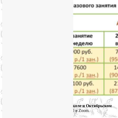
Расписание онлайн-групп
йоги на Соколе и Октябрьском
поле
:
по вторникам и четвергам с 20.00 в Zoom.