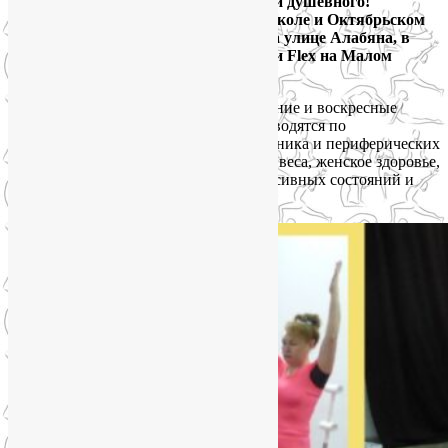
собственного здоровья, физического и душевного!
Приглашаю вас в группы йоги на Соколе и Октябрьском
поле SmartYoga. Занятия проходят на улице Алабяна, в
пешей доступности от метро, в студии Flex на Малом
Песчаном переулке, дом 2.
Йога на Соколе — это утренние, вечерние и воскресные
группы, очные и онлайн. Занятия проводятся по
направлениям: оздоровление позвоночника и периферических
суставов, коррекция осанки, снижение веса, женское здоровье,
йога для беременных, вывод из депрессивных состояний и
антистресс.