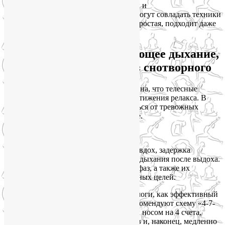
А с большим количеством ментальных и
психоэмоциональных напряжений помогут совладать техники
расслабляющего дыхания. Вот самая простая, подходит даже
новичкам.
Практикуйте расслабляющее дыхание,
чтобы быстро уснуть без снотворного
Иногда мыслемешалка настолько активна, что телесные
практики не справляются с задачей достижения релакса. В
таком случае лучшим способом отвлечься от тревожных
мыслей станет расслабляющее дыхание.
Дыхательный цикл состоит из 4-х фаз: вдох, задержка
дыхания после вдоха, выдох, задержка дыхания после выдоха.
Изменяя длительность каждой из этих фаз, а также их
соотношение, мы можем достигать разных целей.
В последнее время психологи и сомнологи, как эффективный
способ быстро уснуть без лекарств, рекомендуют схему «4-7-
8». Имеется в виду, что мы делаем вдох носом на 4 счета,
затем задерживаем дыхание на 7 счетов и, наконец, медленно