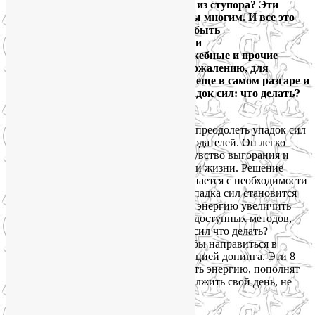
гороховый суп и не желает выходить из ступора? Эти
симптомы упадка сил сейчас знакомы многим. И все это
как раз в то время, когда нам нужно быть
высокопродуктивными, активными и
целеустремленными. Ведь наши служебные и прочие
обязанности никто не отменял и, к сожалению, для
большинства из нас в полдень жизнь еще в самом разгаре и
полна задач и срочных дел. Итак, упадок сил: что делать?
Как увеличить энергию?
Упадок сил опасен не только для работодателей. Он легко
переходит в депрессию, увеличивает чувство выгорания и
апатии, лишает человека всякой радости жизни. Решение
проблемы «Упадок сил: лечение» начинается с необходимости
увеличить энергию, которой на фоне упадка сил становится
все меньше и меньше. К счастью, свою энергию увеличить
можно и нужно. Вот 8 простых и общедоступных методов,
которые дают ответ на вопрос: упадок сил что делать?
Испытайте их на себе вместо того, чтобы направиться в
ближайшую кафешку за очередной порцией допинга. Эти 8
несложных действий помогут увеличить энергию, пополнят
запас жизненных сил и позволят продолжить свой день, не
теряя эффективности.