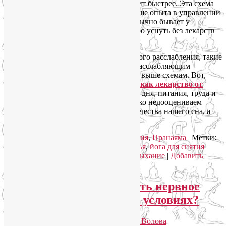
увеличивается, а значит, и сон приходит быстрее. Эта схема
расслабляющего дыхания требует больше опыта в управлении
своим дыхательным аппаратом, чем обычно бывает у
новичков, но в качестве способа быстро уснуть без лекарств
работает эффективнее.
А еще лучше сочетать методы мышечного расслабления, такие
как силовая контрастная Шавасана, с расслабляющим
дыханием, например, по приведенным выше схемам. Вот,
кстати, еще
полезная статья про йогу как лекарство от
бессонницы
. Но и соблюдение режима дня, питания, труда и
отдыха никто не отменял. Мы частенько недооцениваем
важность этих очевидных истин для качества нашего сна, а
зря.
Рубрика:
Йога для здоровья
,
Йогатерапия
,
Пранаяма
|
Метки:
дыхательные техники
,
йога для здоровья
,
йога для снятия
стресса
,
йогатерапия
,
расслабляющее дыхание
|
Добавить
комментарий
Йога от стресса: как снять нервное
напряжение в домашних условиях?
Опубликовано
07.09.2022
автором
Лия Волова