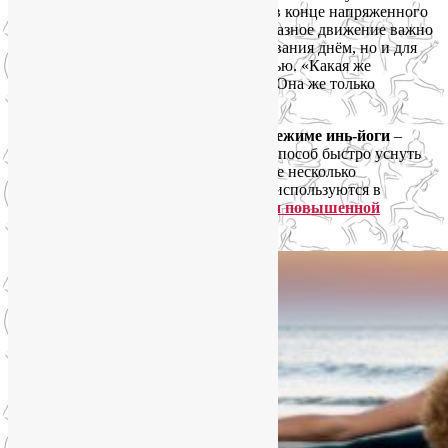
активной практики йоги и так трудно в конце напряженного
дня? Потому что системное и разнообразное движение важно
не только для плодотворного бодрствования днём, но и для
того, чтобы уснуть быстро и легко ночью. «Какая же
физкультура на ночь? – спросите вы. – Она же только
взбодрит!» А это смотря что делать.
Несколько длительных растяжек в режиме инь-йоги
–
идеальное преддверие сна, надёжный способ быстро уснуть
без лекарств. Вот
в этой статье
найдёте несколько
подходящих примеров. Многие асаны используются в
йогатерапии
для снятия стресса и при повышенной
тревожности
.