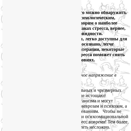
Ответить
Стресс заявляет о себе по-разному. Его можно обнаружить
по многочисленным симптомам — психологическим,
эмоциональным и физическим. Поговорим о наиболее
распространенных физических признаках стресса, вернее,
дистресса — его деструктивной разновидности.
Физические симптомы более заметны, легко доступны для
диагностики. А на то, что замечено и осознано, легче
повлиять, в том числе методами йогатерапии, некоторые
из которых мы и озвучим. Йога от стресса поможет снять
нервное напряжение в домашних условиях.
Йога от стресса: как снять нервное напряжение в
домашних условиях?
Дистресс возникает в результате длительных и чрезмерных
психофизиологическх нагрузок, которые истощают
глубинные адаптационные ресурсы организма и могут
приводить к расстройствам психики – неврозам и психозам, а
также к серьезным соматическим заболеваниям. Чтобы не
доводить себя до глубокой физической и психоэмоциональной
фрустрации, старайтесь заметить дистресс вовремя! Тем более,
что физические признаки стресса заметить несложно.