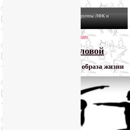
X
Йогатерапия в Москве: приглашаем в группы ЛФК и
оздоровительной йоги на Соколе!
Узнать подробнее
Перейти к основному содержимому
Перейти к дополнительному содержимому
SmartYoga Лии Воловой
Практики для здорового образа жизни