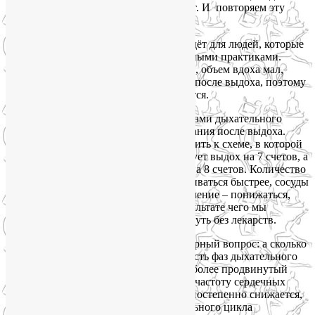
выдыхаем на 8 счетов, можно через рот. И повторяем эту
схему, пока не уснём.
Схема действительно рабочая и подойдёт для людей, которые
только начинают заниматься дыхательными практиками.
Когда дыхательные мышцы не развиты, объем вдоха мал,
человеку трудно задерживать дыхание после выдоха, поэтому
в этой схеме данная фаза не используется.
Однако наиболее расслабляющими фазами дыхательного
цикла являются выдох и задержка дыхания после выдоха.
Поэтому пробуйте постепенно переходить к схеме, в которой
вдох длится так же, 4 счета, затем следует выдох на 7 счетов, а
задержка после выдоха растягивается на 8 счетов. Количество
углекислого газа в крови будет увеличиваться быстрее, сосуды
начнут расширяться, артериальное давление – понижаться,
температура тела – уменьшаться, в результате чего мы
получаем отличный способ быстро уснуть без лекарств.
Мне регулярно задают вполне правомерный вопрос: а сколько
это – один счет? Чаще всего длительность фаз дыхательного
цикла измеряют секундами. Но есть и более продвинутый
метод с опорой на собственный пульс, частоту сердечных
сокращений. При таком подходе ЧСС постепенно снижается,
объективно длительность фаз дыхательного цикла