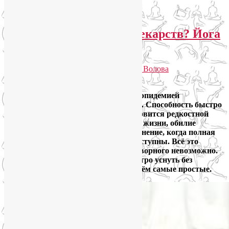
←
Предыдущие записи
Следующие записи
→
Как быстро уснуть без лекарств? Йога
поможет
Опубликовано
23.12.2023
автором
Лия Волова
Ответить
Проблемы со сном стали настоящей эпидемией
современной городской цивилизации. Способность быстро
уснуть без лекарств постепенно становится редкостной
суперсилой. Стрессы, сидячий образ жизни, обилие
гаджетов, шумовое и световое загрязнение, когда полная
темнота и тишина практически недоступны. Всё это
приводит к тому, что уснуть без снотворного невозможно.
Что же делать? Много способов быстро уснуть без
лекарств найдём в йоге. Ниже разберём самые простые.