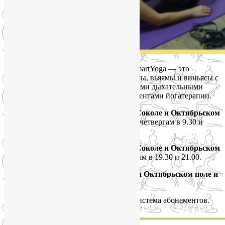
Йога на Соколе и Октябрьском поле SmartYoga — это
лечебная йога, которая объединяет асаны, вьяямы и виньясы с
упражнениями ЛФК и оздоровительными дыхательными
техниками, а также с другими инструментами йогатерапии.
Расписание утренних групп йоги на Соколе и Октябрьском
поле:
по вторникам в 11.30 и 13.00, по четвергам в 9.30 и
11.30.
Расписание вечерних групп йоги на Соколе и Октябрьском
поле:
по средам в 21.15, по воскресеньям в 19.30 и 21.00.
Стоимость занятий в группах йоги на Октябрьском поле и
Соколе
SmartYoga
Разовое занятие — 1000 р. Действует система абонементов.