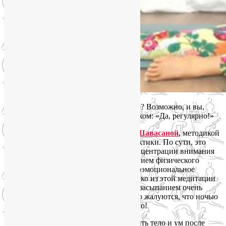
Случалось ли вам засыпать в Шавасане? Возможно, и вы,
прочитав этот вопрос, ответили со смехом: «Да, регулярно!»
Все, кто занимается йогой, знакомы с
Шавасаной
, методикой
осознанного расслабления в конце практики. По сути, это
медитация, в которой объектом для концентрации внимания
является расслабление мышц, а следствием физического
релакса становится ментальное и психоэмоциональное
расслабление. И многие знают, как легко из этой медитации
уйти в сон! Грань между Шавасаной и засыпанием очень
зыбкая. Но парадокс: те же люди часто жалуются, что ночью
не могут быстро уснуть без снотворного!
Почему же зачастую так легко расслабить тело и ум после