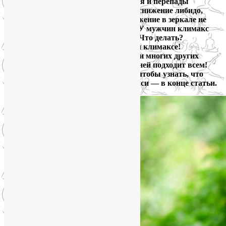
приливы жара, потливость, депрессия и перепады
настроения, хроническая усталость, снижение либидо,
урогенитальные расстройства. Отражение в зеркале не
радует. Перспективы жизни пугают. У мужчин климакс
тоже резко снижает качество жизни. Что делать?
Попробовать гормональную йогу при климаксе!
Гормональная йога эффективна и при многих других
проблемах со здоровьем. Но не всё в ней подходит всем!
Приходите ко мне на консультацию, чтобы узнать, что
подходит лично Вам. Форма для записи — в конце статьи.