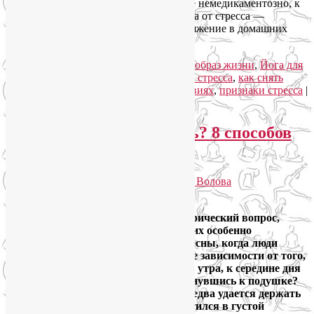
Возможно, вы еще успеете помочь себе немедикаментозно, к
примеру, методами йогатерапии. Йога от стресса —
доступный способ снять нервное напряжение в домашних
условиях.
Читать далее
→
Рубрика:
Видео уроки йоги
,
Здоровый образ жизни
,
Йога для
здоровья
,
Йогатерапия
|
Метки:
йога от стресса
,
как снять
нервное напряжение в домашних условиях
,
признаки стресса
|
Добавить комментарий
Упадок сил — что делать? 8 способов
увеличить энергию
Опубликовано
10.08.2022
автором
Лия Волова
3
Упадок сил: что делать? Это не риторический вопрос,
ответы на него есть, и актуальность их особенно
возрастает с наступлением осени и весны, когда люди
массово жалуются на упадок сил. Вне зависимости от того,
сколько чашек кофе Вы выпиваете с утра, к середине дня
Вы уже готовы заснуть, едва прикоснувшись к подушке?
Голова готова упасть на стол? Глаза едва удается держать
открытыми? Мозг как будто превратился в густой