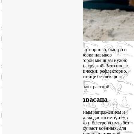
Шавасана
тоже поможет уснуть бе з снотворного, быстро и
легко. Но не простая аутогенная тренировка навыков
мышечного расслабления, а такая, в которой мышцам нужно
сначала поработать, причем с хорошей нагрузкой. Зато после
этого они смогут расслабиться автоматически, рефлекторно.
А вы сможете быстро уснуть при бессоннице без лекарств.
Я такую Шавасану называю силовой и контрастной.
Контрастная силовая Шавасана
Имеется в виду контраст между мышечным напряжением и
расслаблением. Чем большего контраста вы достигнете, тем с
большей вероятностью вам удастся легко и быстро уснуть без
лекарств. Неслучайно таким методам обучают военных, для
которых способность высыпаться в условиях постоянной