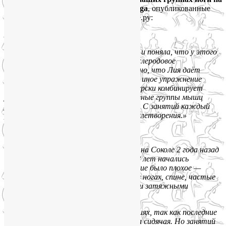
Соколе и Октябрьском поле SmartYoga
, опубликованные
участниками на портале Самопознание.ру:
Анастасия Воробьева:
«Пришла к Лие во время беременности и поняла, что у этого
супер-профессионала останусь и на послеродовое
восстановление, и далее. Для меня важно, что Лия даёт
теоритическую базу о том, как то или иное упражнение
влияет на тело и не только. Лия мастерски комбинирует
упражнения в таком формате, что разные группы мышц
успевают и поработать, и отдохнуть. С занятий каждый
раз ухожу с чувством настоящего удовлетворения.»
Ирина Бучнева:
«Мне 50 лет, пришла на занятия йогой на Соколе 2 года назад
по совету хорошей приятельницы. В 48 лет начались
проблемы со здоровьем, общее состояние было плохое —
сонливость, усталость, апатия, боли в ногах, спине, частые
простудные заболевания, которые были затяжными
и продолжались длительное время.
Сначала, было очень тяжело на занятиях, так как последние
8 лет было минимум движения, работа сидячая. Но занятий