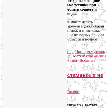
наличии этой проблемы упражнения от храпа женщине
тоже необходимы. Всего лишь несколько техникй при
регулярном выполнении помогут перестать храпеть и
быстро избавиться от второго подбородка.
Упражнения от храпа легкодоступны, их может делать
каждый. Более того, каждый храпящий должен и даже обязан
их делать! Эти упражнения жизненно важны, и я нисколько
не преувеличиваю: храп является одной из основных причин
остановки дыхания (апноэ) и внезапной смерти в ночное
время.
Читать далее
→
Рубрика:
Йога для здоровья
,
Йога для лица
,
Йога для мужчин
,
Йогатерапия
,
Нетрадиционная медицина
|
Метки:
упражнения
от второго подбородка
,
упражнения от храпа
|
Добавить
комментарий
Гормональная йога при климаксе и не
только
Опубликовано
12.07.2022
автором
Лия Волова
2
Каждая вторая женщина переносит менопаузу тяжело: