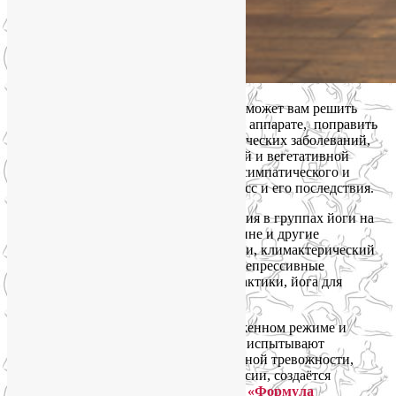
Йога на Октябрьском поле и Соколе поможет вам решить
много проблем в опорно-двигательном аппарате, поправить
осанку, избавиться от некоторых хронических заболеваний,
оптимизировать состояние центральной и вегетативной
нервных систем, восстановить баланс симпатического и
парасимпатического тонуса, снять стресс и его последствия.
Основные оздоровительные направления в группах йоги на
Соколе и Октябрьском поле: боли в спине и другие
заболевания суставов, коррекция осанки, климактерический
синдром, повышенная тревожность и депрессивные
состояния, снижение веса, женские практики, йога для
беременных.
Для людей, которые работают в напряженном режиме и
регулярно испытывают стресс, а также испытывают
необходимость избавиться об повышенной тревожности,
бессонницы, панических атак и депрессии, создаётся
специальная группа йоги на Соколе —
«Формула