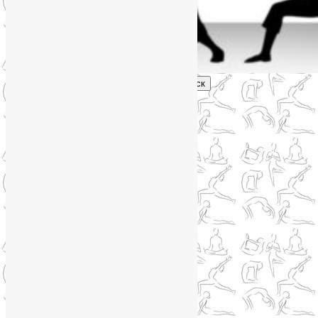
Поиск
Главное меню
Обо мне
О блоге
YogaLiya
Сотрудничество
Карта сайта
Партнеры
Группы SmartYoga
Нейрографика
Супервизор НейроГрафики
Отзывы
Стоимость
Архив метки:
йога-тур