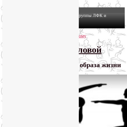
X
Йогатерапия в Москве: приглашаем в группы ЛФК и
оздоровительной йоги на Соколе!
Узнать подробнее
Перейти к основному содержимому
Перейти к дополнительному содержимому
SmartYoga Лии Воловой
Практики для здорового образа жизни