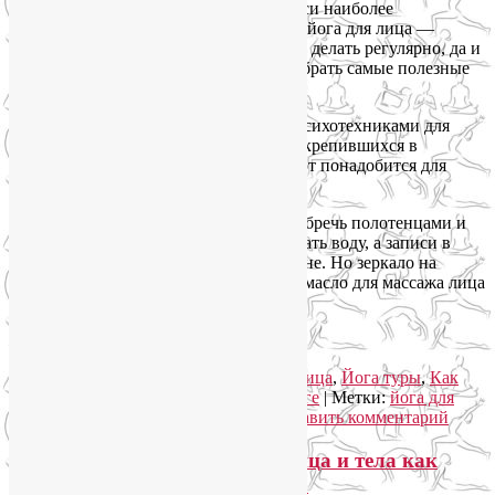
И, наконец,
блокнот и ручку
для записи наиболее
действенных для вас упражнений, ибо йога для лица —
дисциплина объемная, всё невозможно делать регулярно, да и
не нужно, поэтому целесообразно отобрать самые полезные
для своего лица техники.
Кроме того, если вы заинтересуетесь психотехниками для
проработки эмоциональных блоков, закрепившихся в
напряжении мышц лица и тела, блокнот понадобится для
выполнения некоторых заданий.
Из всего перечисленного можно пренебречь полотенцами и
банданой, вместо гидролата использовать воду, а записи в
блокноте заменить заметками в телефоне. Но зеркало на
подставке, пробку от шампанского)) и масло для массажа лица
возьмите обязательно.
Продолжение следует))
Рубрика:
Йога для женщин
,
Йога для лица
,
Йога туры
,
Как
сохранить молодость
,
Семинары по йоге
|
Метки:
йога для
женщин
,
йога для лица
,
йога-тур
|
Добавить комментарий
Горный йога-тур «Йога для лица и тела как
путь к управлению эмоциями»