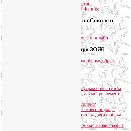
Приглашаем на йогу для лица на Соколе и
онлайн
Загляните на мой новый сайт про ЗОЖ!
Популярные записи
Марджариасана для тех, у кого по утрам болит спина
Почему дорогой крем не работает, а 3 микроэлемента
для кожи творят чудеса?
Дыхание Уджайи: бодрит или усыпляет?
SmartYoga для лица: преимущества моего подхода
Агнисара Дхаути: «внутренний костёр» для здоровья
пищеварения и тонуса тела
Самомассаж пальцев рук и ног поможет избавиться от
метеозависимости