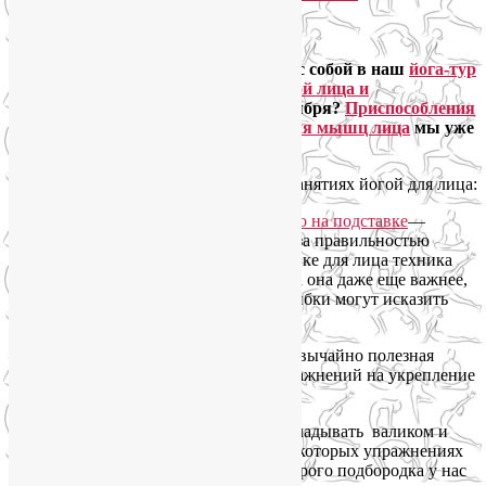
Ответить
Google
Девочки, что еще нужно будет взять с собой в наш
йога-тур
«В Крым за бодростью тела, красотой лица и
спокойствием души»
с 21 по 29 сентября?
Приспособления
для самомассажа лица и расслабления мышц лица
мы уже
обсудили в прошлый раз.
Итак, вот что еще пригодится нам на занятиях йогой для лица:
—
зеркало на подставке
, чтобы следить за правильностью
выполнения упражнений, а в гимнастике для лица техника
очень важна. Пожалуй, в йоге для лица она даже еще важнее,
чем в работе с телом, ибо здесь все ошибки могут исказить
черты лица;
—
пробка из-под шампанского
)) Чрезвычайно полезная
вещь, потребуется нам для многих упражнений на укрепление
мышц нижней части лица;
—
банное полотенце
, мы его будем складывать валиком и
подкладывать под затылок, чтобы в некоторых упражнениях
для профилактики и избавления от второго подбородка у нас