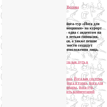
Опубликовано
12.01.2019
автором
Лия Волова
Ответить
Google
Девочки, приглашаю с 1 по 9 июня в йога-тур «Йога для
лица и тела как путь к управлению эмоциями» на курорт
«Роза Хутор». Две практики в день — одна с акцентом на
теле, другая на лице, энергетика гор и легкая гипоксия,
дыхательные и медитативные техники, а также пешие
прогулки по живописной горной местности создадут
синергетический, системный эффект омоложения лица,
души и тела.
Читать далее
→
Рубрика:
Йога для женщин
,
Йога для лица
,
Йога как система
,
Йога туры
,
Семинары по йоге
|
Метки:
йога в горах
,
йога для
лица
,
йога для снятия стресса
,
йога семинары
,
йога-тур
,
йогатерапия
,
семинары по йоге
|
Добавить комментарий
Упадок сил. Что делать?