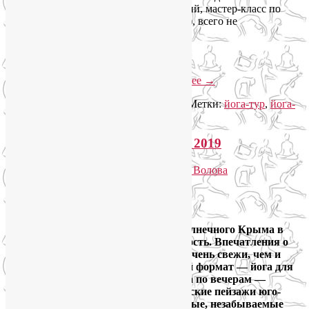
услышать «голос» древних цивилизаций, мастер-класс по
созданию из шерсти войлока (восторг!), всего не
упомнишь….. и это за неделю!
Слабое звено тоже было)….
Читать далее
→
Рубрика:
Йога туры
,
Йога туры 2019
|
Метки:
йога-тур
,
йога-
туры
|
Добавить комментарий
Мой отчёт о йога-туре в Крым 2019
Опубликовано
02.10.2019
автором
Лия Волова
Ответить
Google
Всего два дня тому я вернулась из солнечного Крыма в
московскую пасмурность и дождливость. Впечатления о
нашем
йога-туре в Зеленогорье
ещё очень свежи, чем и
хочу воспользоваться. Мой любимый формат — йога для
тела по утрам и гимнастика для лица по вечерам —
прекрасно лёг на горные и черноморские пейзажи юго-
восточного побережья Крыма. Дивные, незабываемые