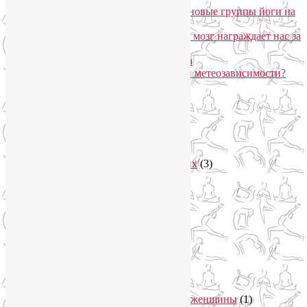
«Формула антистресса»: набор в новые группы йоги на
Соколе
Эндорфинный коктейль, или Как мозг награждает нас за
движение?
Про вред ботокса и йогу для лица
Какие упражнения помогают при метеозависимости?
Рубрики
Арт-терапия
(4)
арт-тур
(2)
Асаны
(36)
Уроки йоги для начинающих
(3)
Аюрведа
(3)
Безопасная йога
(13)
Видео уроки йоги
(9)
Выставки
(1)
гормон молодости
(1)
Духовные практики
(2)
Женское здоровье
(12)
Здоровый образ жизни
(46)
Вегетарианская кухня
(2)
Здоровое питание
(15)
Питание беременной женщины
(1)