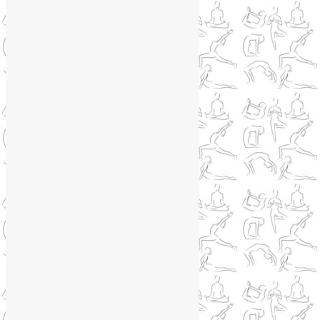
+79250568266
Telegram
@Liya_Volova