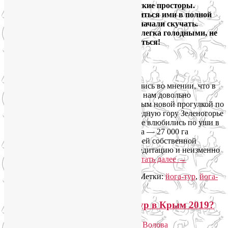
виды. Очаровательные бухты и морские просторы.
Мощная энергия и сила гор. Наполниться ими в полной
мере невозможно. Ещё не уехав, мы начали скучать.
Впрочем, я уверена: уезжать нужно слегка голодными, не
насытившись. Чтобы хотелось вернуться!
В окрестностях Зеленогорья, Крым
Вся наша группа — 13 человек — сошлись во мнении, что в
день приезда здешние горы показались нам довольно
скромными. Но с каждым днём, с каждым новой прогулкой по
окрестностям и восхождением на очередную гору Зеленогорье
открывалось нам по-новому, пока мы не влюбились по уши в
его роскошную красоту. Вокруг посёлка — 27 000 га
заповедника! Каждая гора обладает своей собственной
энергетикой, по-своему погружает в медитацию и неизменно
занимает достойное место в сердце.
Читать далее
→
Рубрика:
Йога туры
,
Йога туры 2019
|
Метки:
йога-тур
,
йога-
туры
|
Добавить комментарий
Что еще взять с собой в йога-тур в Крым 2019?
Опубликовано
13.01.2019
автором
Лия Волова