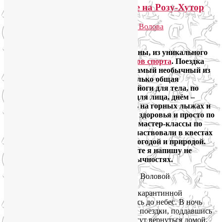
Мой отчет о лыжном йога-туре на Розу-Хутор
Опубликовано
27.03.2020
автором
Лия Волова
Ответить
Вчера мы вернулись с Красной Поляны, из уникального
йога-тура для любителей зимних видов спорта
. Поездка
удалась во всех отношениях, но это самый необычный из
моих йога-кэмпов. Обычной была только общая
программа: по утрам – полтора часа йоги для тела, по
вечерам – полтора часа гимнастики для лица, днём –
свободная программа: одни катались на горных лыжах и
сноубордах, другие гуляли по тропам здоровья и просто по
прекрасной горной местности, брали мастер-классы по
рисованию, гончарному делу и др., участвовали в квестах
или просто отдыхали, наслаждаясь погодой и природой.
Поэтому в своём традиционном отчёте я напишу не
столько о программе, сколько о необычностях.
Мы уезжали в момент нагнетания предкарантинной
обстановки. Слухи и страхи взметнулись до небес. В ночь
перед вылетом две семьи отказались от поездки, поддавшись
всеобщей панике, опасаясь, что не смогут вернуться домой,