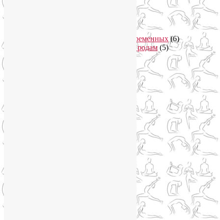
Йога в Завидово
(1)
Йога в Москва-Сити
(2)
Йога для женщин
(29)
Йога для беременных
(11)
Онлайн курсы для беременных
(6)
Онлайн подготовка к родам
(5)
Йога для здоровья
(67)
Йога для лица
(19)
Самомассаж лица
(3)
Йога для мужчин
(5)
Йога для похудения
(12)
Йога как система
(27)
Медитация
(6)
Мудры
(4)
Йога на Соколе
(4)
Йога онлайн
(1)
Йога туры
(13)
Йога туры 2019
(4)
Отзывы об Индии
(1)
Йога Фото Асаны
(3)
Йогатерапия
(83)
Ароматерапия
(1)
Йога для коленей
(3)
Йога для спины
(15)
Как сохранить молодость
(12)