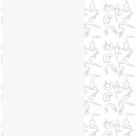
Книги о йоге
(1)
Коронавирус
(1)
Корпоративная йога
(1)
Лекции о здоровье
(2)
Метеозависимость
(1)
Мужское здоровье
(1)
Натуропатия
(2)
Нейрографика
(6)
Курсы нейрографики
(2)
Обучение нейрографике
(2)
Цветотерапия
(1)
Нетрадиционная медицина
(4)
Новости
(21)
Новости медицины
(6)
Нутрициология
(1)
Очищение организма
(4)
Очищение кишечника
(2)
Пранаяма
(15)
Психосоматика
(2)
Разное
(5)
Регрессионная терапия
(1)
Самомассаж
(1)
Секреты похудения
(2)
Семинары по йоге
(19)
Советы туристам
(3)