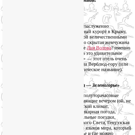
блоге. Ира, спасибо, что была там со мной!
Вид с горы Верблюд
Зеленогорье — сказочно красивый и незаслуженно
малоизвестный и малоизведанный горный курорт в Крыму,
расположившийся в долине, окружённой величественными
горами, между Судаком и Алуштой. Это скрытая жемчужина
Крыма.у как бы я туда попала, если б не
Лия Волова
? именно
она организовала недельный йога-тур в это удивительное
место. Жили мы в «Арпат-Зеленогорье» — этот отель очень
милый, простой, с прекрасным видом на Верблюд-гору (или
скалу Свиданий — это её более романтическое название).
Вид на гору Верблюд из отеля «Арпат — Зеленогорье»
Это было восхитительно! Прекрасные полуторачасовые
занятия — бодрящие утром и успокаивающие вечером (ой, не
всегда успокаивающие 🙂 ), горно-морской климат,
чистейший воздух, чарующие виды, шикарная погода,
тишина, релакс, вкусная еда, познавательные поездки,
прогулки по набережным Судака и Нового Света, Генуэзская
крепость (где я была королевой), Музей языков мира, который
недавно открылся именно в Зеленогорье и где можно