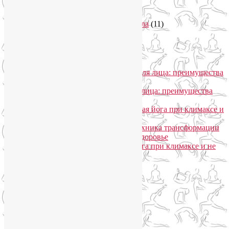
Тренировки онлайн
(1)
Философия йоги
(7)
Энергетика человека и тонкие тела
(11)
Энергетические практики
(1)
Общение
Лия Волова
к записи
SmartYoga для лица: преимущества
моего подхода
Надежда
к записи
SmartYoga для лица: преимущества
моего подхода
Лия Волова
к записи
Гормональная йога при климаксе и
не только
Лия Волова
к записи
Даосская техника трансформации
сексуальной энергии в женское здоровье
Ирина
к записи
Гормональная йога при климаксе и не
только
Сайт работает на WordPress
Phone
Telegram
WhatsApp
WhatsApp
+79250568266
Phone