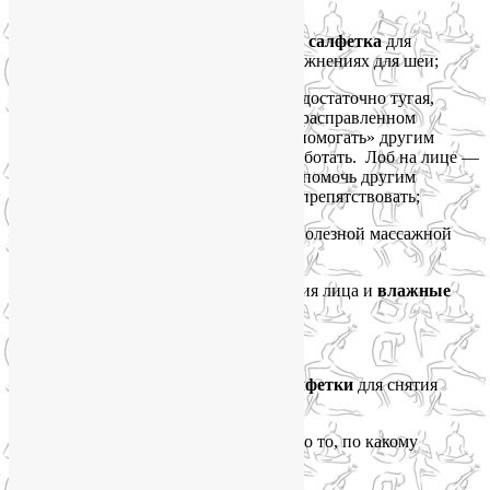
не уставала шея;
—
вафельное полотенце или льняная салфетка
для
поддержания головы в некоторых упражнениях для шеи;
—
повязка на голову или бандана
— достаточно тугая,
чтобы удерживать кожу лба гладкой, в расправленном
состоянии, когда мышцы лба захотят «помогать» другим
мышцам лица, с которыми мы будем работать. Лоб на лице —
это как шея в теле: они всегда норовят помочь другим
мышцам, а нам нужно этому всячески препятствовать;
—
две чайных ложки
для еще одной полезной массажной
техники;
—
бесспиртовое средство
для очищения лица и
влажные
салфетки
без содержания спирта;
—
гидролат
для увлажнения лица;
—
масло
для массажа лица и
сухие салфетки
для снятия
избытка масла.
Про гидролаты и масла, в том числе про то, по какому
принципу их выбирать, читайте
здесь
.