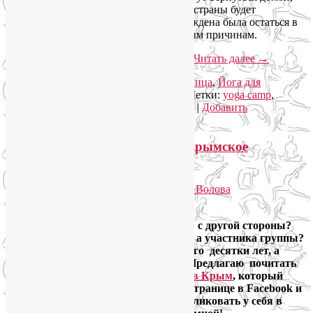
если транспортное сообщение внутри страны будет
перекрыто. Ещё одна семья тоже вынуждена была остаться в
Москве из-за вируса, но по объективным причинам.
На самом деле всё оказалось наоборот.
Читать далее
→
Рубрика:
Йога для здоровья
,
Йога для лица
,
Йога для
похудения
,
Йога туры
,
Йогатерапия
|
Метки:
yoga camp
,
горнолыжный тур
,
йога кэмп
,
йога-тур
|
Добавить
комментарий
Ирина Бучнева о йога-туре в крымское
Зеленогорье
Опубликовано
03.10.2019
автором
Лия Волова
Ответить
А хотите взглянуть на мои йога-туры с другой стороны?
Глазами не организатора и ведущего, а участника группы?
Не продвинутого йога, практикующего десятки лет, а
начинающего, но уже увлечённого? Предлагаю почитать
отчёт о нашей
сентябрьской поездке в Крым
, который
Ирина Бучнева
выложила на своей странице в Facebook и
любезно разрешила мне его переопубликовать у себя в