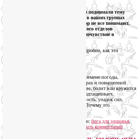
Ответить
В конце мая и начале июня мы не раз поднимали тему
магнитных бурь и метеозависимости в наших группах
SmartYoga. И оказалось, что до сих пор не все понимают,
что упражнения для шейного и грудного отделов
позвоночника реально улучшают самочувствие в
подобных обстоятельствах.
Поэтому хочу объяснить чуть более подробно, как это
работает.
Итак, что происходит с людьми при перемене погоды,
неблагоприятных геомагнитных факторах и повышенной
солнечный активности? Скачет давление, болит или кружится
голова, возникает шум в ушах, часто подташнивает,
наваливается слабость, вялость, сонливость, упадок сил,
плохой сон, тревожность и депрессия. Почему это
происходит?
Читать далее
→
Рубрика:
Здоровый образ жизни
|
Метки:
йога для здоровья
,
йогатерапия
,
метеозависимость
|
Добавить комментарий
Сильный упадок сил. Что делать, где взять силы