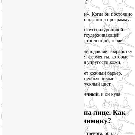
творит кортизол с кожей?
Кортизол — гормон «боевой готовности». Когда он постоянно
повышен, он запускает разрушительную для лица программу:
Обезвоживание.
Он нарушает синтез гиалуроновой
кислоты, нашей внутренней «влагоудерживающей
губки». Кожа становится сухой, истонченной, теряет
сияние.
Разрушение коллагена.
Кортизол подавляет выработку
коллагена и эластина и активирует ферменты, которые
их разрушают. Результат — потеря упругости кожи,
обвисание овала лица.
Микро-воспаления.
Он подрывает кожный барьер,
делая его уязвимым. Появляются необъяснимые
покраснения, чувствительность, тусклый цвет.
Но есть уровень глубже —
нейро-мышечный
, и он куда
важнее.
Уровень 2 — программа на лице. Как
эмоции «цементируют» мимику?
Каждая наша повторяющаяся эмоция — тревога, обида,