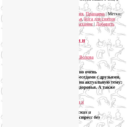
зря.
Рубрика:
Йога для здоровья
,
Йогатерапия
,
Пранаяма
|
Метки:
дыхательные техники
,
йога для здоровья
,
йога для снятия
стресса
,
йогатерапия
,
расслабляющее дыхание
|
Добавить
комментарий
Как пережить стресс физически и
эмоционально?
Опубликовано
29.01.2021
автором
Лия Волова
Ответить
Друзья, на этот раз у меня короткий, но очень
эмоциональный призыв. Он навеян беседами с друзьями,
знакомыми, учениками и клиентами на актуальную тему:
как пережить стресс без ущерба для здоровья. А также
интересное предложение.
Индивидуальный подбор физических и
психотехник, чтобы пережить стресс без
ущерба для здоровья