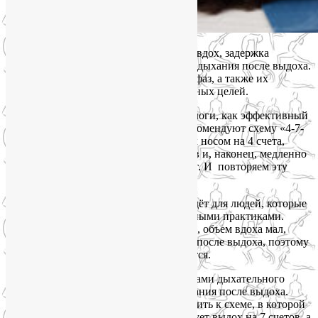
Дыхательный цикл состоит из 4-х фаз: вдох, задержка
дыхания после вдоха, выдох, задержка дыхания после выдоха.
Изменяя длительность каждой из этих фаз, а также их
соотношение, мы можем достигать разных целей.
В последнее время психологи и сомнологи, как эффективный
способ быстро уснуть без лекарств, рекомендуют схему «4-7-
8». Имеется в виду, что мы делаем вдох носом на 4 счета,
затем задерживаем дыхание на 7 счетов и, наконец, медленно
выдыхаем на 8 счетов, можно через рот. И повторяем эту
схему, пока не уснём.
Схема действительно рабочая и подойдёт для людей, которые
только начинают заниматься дыхательными практиками.
Когда дыхательные мышцы не развиты, объем вдоха мал,
человеку трудно задерживать дыхание после выдоха, поэтому
в этой схеме данная фаза не используется.
Однако наиболее расслабляющими фазами дыхательного
цикла являются выдох и задержка дыхания после выдоха.
Поэтому пробуйте постепенно переходить к схеме, в которой
вдох длится так же, 4 счета, затем следует выдох на 7 счетов, а