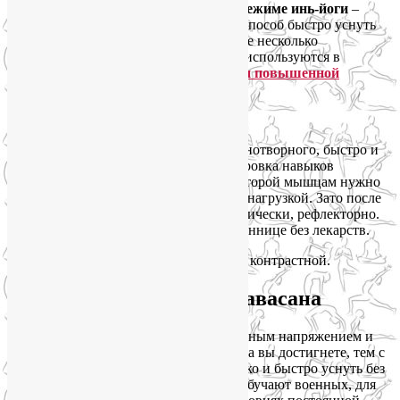
Несколько длительных растяжек в режиме инь-йоги
–
идеальное преддверие сна, надёжный способ быстро уснуть
без лекарств. Вот
в этой статье
найдёте несколько
подходящих примеров. Многие асаны используются в
йогатерапии
для снятия стресса и при повышенной
тревожности
.
Шавасана
тоже поможет уснуть бе з снотворного, быстро и
легко. Но не простая аутогенная тренировка навыков
мышечного расслабления, а такая, в которой мышцам нужно
сначала поработать, причем с хорошей нагрузкой. Зато после
этого они смогут расслабиться автоматически, рефлекторно.
А вы сможете быстро уснуть при бессоннице без лекарств.
Я такую Шавасану называю силовой и контрастной.
Контрастная силовая Шавасана
Имеется в виду контраст между мышечным напряжением и
расслаблением. Чем большего контраста вы достигнете, тем с
большей вероятностью вам удастся легко и быстро уснуть без
лекарств. Неслучайно таким методам обучают военных, для