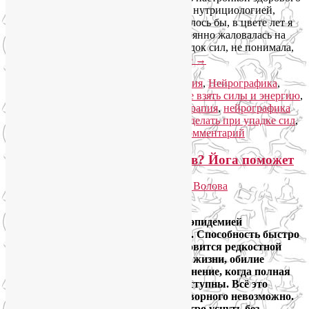
образа жизни, йогой, нейрографикой и нутрициологией,
трудно поверить, что лет 20 назад, казалось бы, в цвете лет я
часто бывала вялой и апатичной, постоянно жаловалась на
хроническую усталость и сильный упадок сил, не понимала,
где взять силы и энергию.
Читать далее
→
Рубрика:
Йога для здоровья
,
Йогатерапия
,
Нейрографика
,
Нетрадиционная медицина
|
Метки:
где взять силы и энергию
,
дыхательные упражнения йоги
,
йогатерапия
,
нейрографика
здоровья
,
обучение нейрографике
,
что делать при упадке сил
,
энергетические практики
|
Добавить комментарий
Как быстро уснуть без лекарств? Йога поможет
Опубликовано
23.12.2023
автором
Лия Волова
Ответить
Проблемы со сном стали настоящей эпидемией
современной городской цивилизации. Способность быстро
уснуть без лекарств постепенно становится редкостной
суперсилой. Стрессы, сидячий образ жизни, обилие
гаджетов, шумовое и световое загрязнение, когда полная
темнота и тишина практически недоступны. Всё это
приводит к тому, что уснуть без снотворного невозможно.
Что же делать? Много способов быстро уснуть без