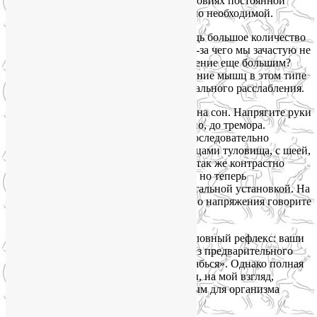
которых способность высыпаться в условиях постоянной
тревоги и опасности является жизненно необходимой.
Это может показаться нелогичным. Ведь большое количество
напряжений в теле – этот как раз то, из-за чего мы зачастую не
можем уснуть. Зачем же делать напряжение еще большим?
Однако именно максимальное напряжение мышц в этом типе
Шавасаны является залогом их максимального расслабления.
Итак, вы лежите в кровати, настроены на сон. Напрягите руки
от пальцев до плеч. На 5 секунд. Сильно, до тремора.
Расслабьте руки, отдышитесь. Затем последовательно
проделайте то же самое с ногами, мышцами туловища, с шеей,
лицом. Затем начните сначала, еще раз так же контрастно
поработайте со всеми группами мышц, но теперь
сопровождайте упражнение еще и ментальной установкой. На
каждом шаге после фазы максимального напряжения говорите
себе: «Расслабься».
Через несколько дней сформируется условный рефлекс: ваши
мышцы научатся расслабляться даже без предварительного
напряжения, от одной команды «Расслабься». Однако полная
версия контрастной силовой Шавасаны, на мой взгляд,
является более эффективным и полезным для организма
способом быстро уснуть без лекарств.