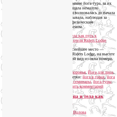
принимали участие собственно в программе йога-тура, за их
самочувствие и настроение я тоже ощущала немалую
ответственность. Однако чем сильнее я волновалась до начала
поездки, тем больше облегчения испытывала, наблюдая за
общим удовлетворением, прекрасным физическим
самочувствием и эмоциональным подъемом.
Мы выбрали для своей поездки прекраснейшее место —
горную Олимпийскую деревню, отель Riders Lodge, на высоте
1170 м. Каждому достался великолепный вид из окна номера.
Читать далее
→
Рубрика:
Йога для женщин
,
Йога для здоровья
,
Йога для лица
,
Йога туры 2019
,
Семинары по йоге
|
Метки:
йога в горах
,
йога
для лица
,
йога для снятия стресса
,
йога семинары
,
йога-туры
,
йогатерапия
,
семинары по йоге
|
Добавить комментарий
Горный йога-тур «Йога для лица и тела как
путь к управлению эмоциями»
Опубликовано
12.01.2019
автором
Лия Волова
Ответить