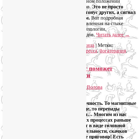
гипотонусов сигнализирует о бедственном положении
определённых органов и систем органов.
Это не просто
гипертонус одних мышц лица и гипотонус других, а сигнал
SOS, который нам посылает организм.
Вот подробная
психосоматическая «карта лица», составленная на стыке
йогатерапии, китайской медицины, психологии,
остеопатического и мануального подходов.
Читать далее
→
Рубрика:
Йога для здоровья
,
Йога для лица
|
Метки:
антиэйджинг
,
йога для лица
,
йога от стресса
,
йогатерапия
,
психосоматика
|
Комментарии (
2
)
Самомассаж пальцев рук и ног поможет
избавиться от метеозависимости
Опубликовано
26.12.2025
автором
Лия Волова
Ответить
Погода опять испытывает нас на прочность. То магнитные
бури и очередные вспышки на Солнце, то перепады
температур и атмосферного давления… Многим из нас
собственные сосуды сообщают об этих процессах раньше
синоптиков. Эти сообщения приходят в виде головной
боли, слабости, усталости, раздражительности, скачков
давления… Но метеозависимость – не приговор! Есть