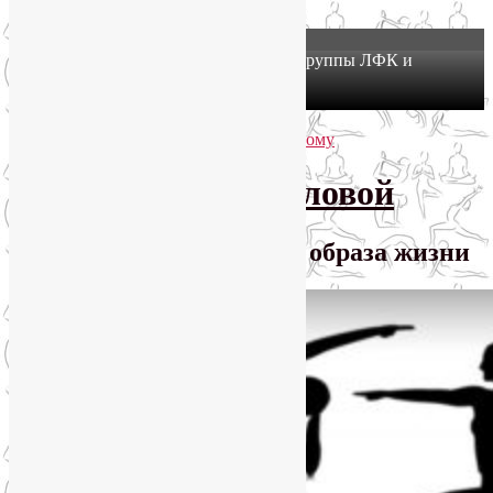
X
Йогатерапия в Москве: приглашаем в группы ЛФК и
оздоровительной йоги на Соколе!
Узнать подробнее
Перейти к основному содержимому
Перейти к дополнительному содержимому
SmartYoga Лии Воловой
Практики для здорового образа жизни