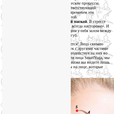
напряжение — это не только биохимические процессы.
Это
нейронный паттерн
в мозгу и соответствующий
ему
мышечный паттерн
на лице. Со временем эти
временные гримасы, благодаря мышечной
памяти,
становятся нашей постоянной маской
. В стрессе
мозг и мышцы заключают сделку: «Мы всегда настороже». И
вот уже даже в состоянии покоя мы видим у себя залом между
бровями и скорбно опущенные уголки губ.
Но эстетикой лица дело не ограничивается! Лицо связано
десятками биологически активных точек с другими частями
тела, органами и системами органов. Воздействуя на них во
время практик на моих группах йоги для лица SmartYoga, мы
оздоравливаем весь организм. На фото ниже вы видите лишь
самые основные точки для акупрессуры на лице, которые
легко найти и проработать.