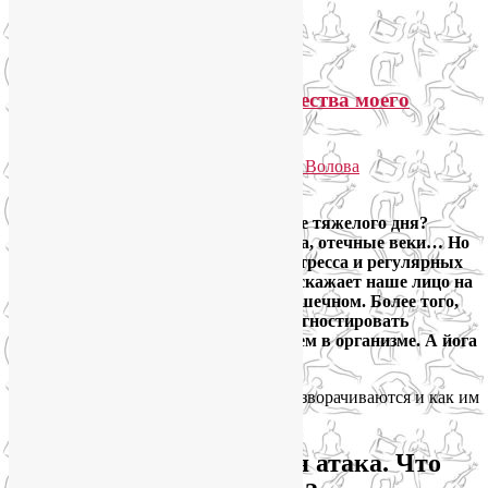
Навигация по записям
←
Предыдущие записи
SmartYoga для лица: преимущества моего
подхода
Опубликовано
24.01.2026
автором
Лия Волова
2
Вас часто расстраивает зеркало после тяжелого дня?
Тусклая кожа, опущенные уголки рта, отечные веки… Но
это не просто усталость, это печать стресса и регулярных
эмоций, чаще негативных. Стресс искажает наше лицо на
двух уровнях – биохимическом и мышечном. Более того,
по состоянию мышц лица можно диагностировать
состояние некоторых органов и систем в организме. А йога
для лица может помочь!
Давайте разберем, как эти процессы разворачиваются и как им
противостоять.
Уровень 1 — химическая атака. Что