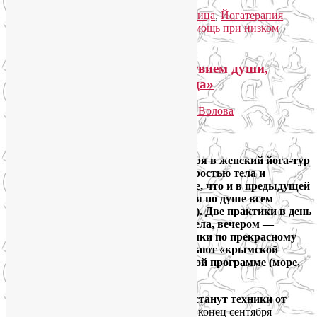
Рубрика:
Йога для здоровья
,
Йога для лица
,
Йогатерапия
|
Метки:
йога для лица
,
йогатерапия
,
помощь при низком
давлении
|
Комментарии (
2
)
Йога-тур «В Крым за спокойствием души,
бодростью тела и красотой лица»
Опубликовано
26.06.2019
автором
Лия Волова
Ответить
Google
Друзья, приглашаю с 21 по 29 сентября в женский йога-тур
«В Крым за спокойствием души, бодростью тела и
красотой лица». Формат будет тот же, что и в предыдущей
поездке
на Розу-Хутор
— он пришёлся по душе всем
участникам (
тут мой отчет и отзывы
). Две практики в день
по полтора часа: утром — йога для тела, вечером —
гимнастика для лица. Днём — прогулки по прекрасному
Зеленогорью, которое недаром называют «крымской
Швейцарией», или отдых по свободной программе (море,
экскурсии и др.).
Изюминкой этого йога тура в Крым станут техники от
хронической усталости и упадка сил
: конец сентября —