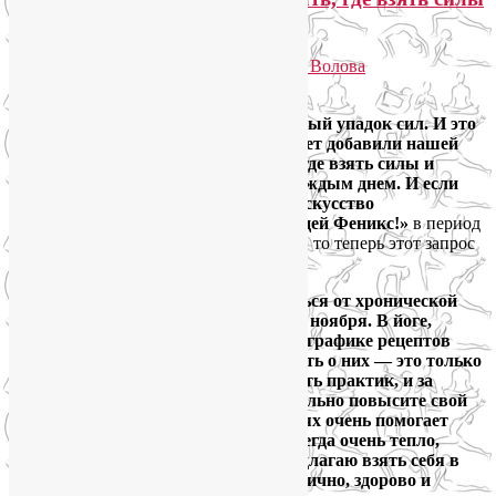
и энергию
Опубликовано
25.04.2025
автором
Лия Волова
Ответить
Всё больше людей жалуется на сильный упадок сил. И это
неудивительно, события последних лет добавили нашей
жизни стрессов. Вопрос, что делать, где взять силы и
энергию, становится актуальнее с каждым днем. И если
раньше я проводила
онлайн-курс «Искусство
самовосстановления, или Стань птицей Феникс!»
в период
сезонного упадка сил осенью и весной, то теперь этот запрос
стал круглогодичным.
Если вы тоже не знаете, как избавиться от хронической
усталости, присоединяйтесь к нам 29 ноября. В йоге,
йогатерапии, нутрициологии и нейрографике рецептов
предостаточно! Конечно, просто узнать о них — это только
полшага к успеху. Нужна регулярность практик, и за
месяц, до 23 декабря, вы уже значительно повысите свой
жизненный тонус. В таких начинаниях очень помогает
работа в группе, а в моих группах всегда очень тепло,
душевно и мотивационно. Итак, предлагаю взять себя в
руки и вернуть себе силы жить энергично, здорово и