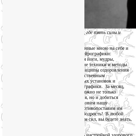
Сильный упадок сил. Что делать, где взять силы и
энергию
В программе курса — лучшие, проверенные мною на себе и
учениках наработки йогатерапии и нейрографики:
физические и дыхательные упражнения йоги, мудры,
акупрессура, медитации, энергетические техники и методы
самомассажа, нутрициологические принципы оздоровления
питания, а также способы работы с собственным
подсознанием для изменения глубинных установок и
мотивов с помощью алгоритмов нейрографики. За месяц,
встречаясь в Zoom дважды в неделю, можно не только
овладеть приёмами самовосстановления, но и добиться
конкретных результатов. Давайте остановим нашу
зависимость от внешних стрессов и противопоставим им
свою физическую и душевную силу и бодрость! В любой
ситуации, связанной с сильным упадком сил, вы будете знать,
что делать и где взять силы и энергию.
Людям, с которыми я сейчас занимаюсь настройкой здорового