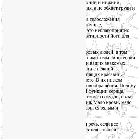
живут в пределах 90/60 – это верхний и нижний
показатели артериального давления, а не обхват груди и
талии 🙂 ;
вялые, бледные, астеничного типа телосложения,
низкого жизненного тонуса, апатичные,
атония свойственна даже коже, и это неблагоприятно
отражается в том числе на результативности йоги для
лица.
Гипотензия встречается и у вполне здоровых людей, в том
числе у совсем юных девушек. Многие симптомы гипотензии
видны невооруженным взглядом. Среди ваших знакомых
наверняка есть такие малоешки, барышни с нежной
эльфийской внешностью, похожие на спящих красавиц.
Тоненькие ручки и ножки. Вечно на диете. В их низком
давлении виновата недостаточность кровообращения. Почему
это происходит? Из-за низкой насосной функции сердца,
которому не хватает ни силы удара, ни тонуса сосудов, из-за
чего возникает слабость кровообращения. Мало крови, мало
кислорода, и в результате человек становится вялым и
апатичным.
О каком здоровье и красоте может идти речь, если все
физиологические процессы протекают в теле спящей
красавицы?
Читать далее
→