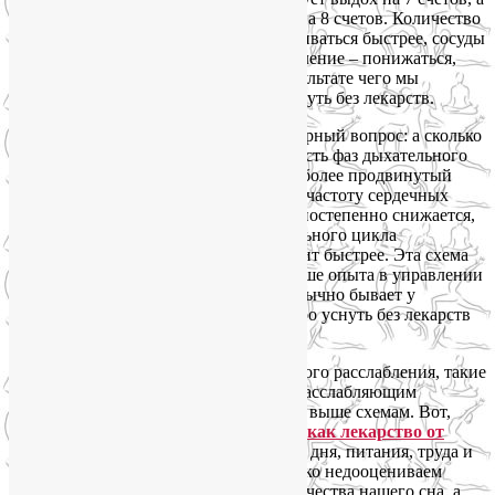
задержка после выдоха растягивается на 8 счетов. Количество
углекислого газа в крови будет увеличиваться быстрее, сосуды
начнут расширяться, артериальное давление – понижаться,
температура тела – уменьшаться, в результате чего мы
получаем отличный способ быстро уснуть без лекарств.
Мне регулярно задают вполне правомерный вопрос: а сколько
это – один счет? Чаще всего длительность фаз дыхательного
цикла измеряют секундами. Но есть и более продвинутый
метод с опорой на собственный пульс, частоту сердечных
сокращений. При таком подходе ЧСС постепенно снижается,
объективно длительность фаз дыхательного цикла
увеличивается, а значит, и сон приходит быстрее. Эта схема
расслабляющего дыхания требует больше опыта в управлении
своим дыхательным аппаратом, чем обычно бывает у
новичков, но в качестве способа быстро уснуть без лекарств
работает эффективнее.
А еще лучше сочетать методы мышечного расслабления, такие
как силовая контрастная Шавасана, с расслабляющим
дыханием, например, по приведенным выше схемам. Вот,
кстати, еще
полезная статья про йогу как лекарство от
бессонницы
. Но и соблюдение режима дня, питания, труда и
отдыха никто не отменял. Мы частенько недооцениваем
важность этих очевидных истин для качества нашего сна, а