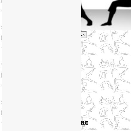
Поиск
Главное меню
Обо мне
О блоге
YogaLiya
Сотрудничество
Карта сайта
Партнеры
Группы SmartYoga
Нейрографика
Супервизор НейроГрафики
Отзывы
Стоимость
Архив метки:
йогатерапия