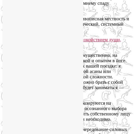
самое время подготовиться к осенне-зимнему спаду
самочувствия и настроения.
Регулярные занятия, знергетика гор, живописная местность и
душевная компания создадут синергетический, системный
эффект омоложения лица, души и тела.
Программа йога-тура рассчитана, преимущественно, на
женщин с разной физической подготовкой и опытом в йоге.
Новички могут смело присоединяться к нашей поездке: я
всегда предлагаю разные варианты одной асаны или
упражнения — малой, средней и высокой сложности.
Несмотря на то, что это женский тур, можно брать с собой
детей, близких, друзей (для тех, кто не будет заниматься —
пересчитаем стоимость).
Как утренние занятия, так и вечерние базируются на
принципах йогатерапии, вдумчивого и осознанного выбора
упражнений для себя, чтобы не навредить собственному лицу
и телу, а делать только то, что полезно и необходимо.
Утренние занятия телом будут разные: чередование силовых