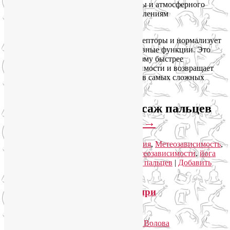
солнечная активность, перемена погоды и атмосферного
давления. Особенно уязвимы к этим явлениям
метеозависимые люди.
Самомассаж пальцев активизирует рецепторы и нормализует
работу органов, отвечающих за адаптивные функции. Это
снимает напряжение, помогает организму быстрее
справляться с симптомами метеозависимости и возвращает
нам контроль над самочувствием даже в самых сложных
погодных условиях.
Как выполнять самомассаж пальцев
рук и ног?
Читать далее
→
Рубрика:
Йога для здоровья
,
Йогатерапия
,
Метеозависимость
,
Самомассаж
|
Метки:
избавиться от метеозависимости
,
йога
для здоровья
,
йогатерапия
,
самомассаж пальцев
|
Добавить
комментарий
Какие упражнения помогают при
метеозависимости?
Опубликовано
08.06.2025
автором
Лия Волова