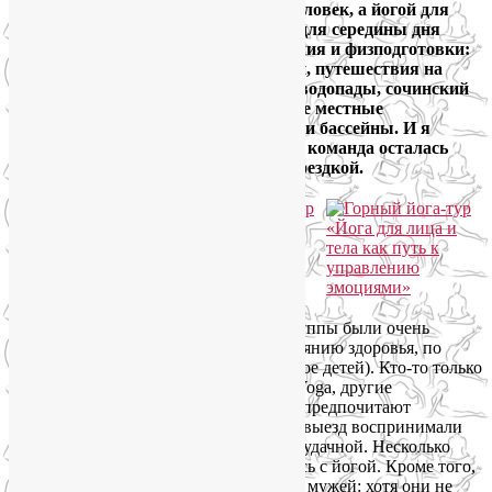
занимались в общей сложности 29 человек, а йогой для
лица по вечерам — 26. Развлечения для середины дня
выбирали в зависимости от настроения и физподготовки:
пешие прогулки по горной местности, путешествия на
канатных дорогах, поездки на море, водопады, сочинский
Sky Park, веревочные парки и прочие местные
достопримечательности, спа-центры и бассейны. И я
вдвойне рада, что вся наша дружная команда осталась
довольна и практиками, и в целом поездкой.
Не скрою, я волновалась. В составе группы были очень
разные люди — по опыту в йоге, состоянию здоровья, по
возрасту (от 24-х лет до 65-ти, плюс двое детей). Кто-то только
присоединился к моим группам SmartYoga, другие
занимаются уже несколько лет. Третьи предпочитают
индивидуальные занятия и групповой выезд воспринимали
как авантюру, к счастью, оказавшуюся удачной. Несколько
человек вообще впервые познакомились с йогой. Кроме того,
многие взяли с собой детей, мам, нянь, мужей: хотя они не