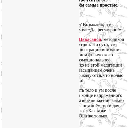
лекарств найдём в йоге. Ниже разберём самые простые.
Случалось ли вам засыпать в Шавасане? Возможно, и вы,
прочитав этот вопрос, ответили со смехом: «Да, регулярно!»
Все, кто занимается йогой, знакомы с
Шавасаной
, методикой
осознанного расслабления в конце практики. По сути, это
медитация, в которой объектом для концентрации внимания
является расслабление мышц, а следствием физического
релакса становится ментальное и психоэмоциональное
расслабление. И многие знают, как легко из этой медитации
уйти в сон! Грань между Шавасаной и засыпанием очень
зыбкая. Но парадокс: те же люди часто жалуются, что ночью
не могут быстро уснуть без снотворного!
Почему же зачастую так легко расслабить тело и ум после
активной практики йоги и так трудно в конце напряженного
дня? Потому что системное и разнообразное движение важно
не только для плодотворного бодрствования днём, но и для
того, чтобы уснуть быстро и легко ночью. «Какая же
физкультура на ночь? – спросите вы. – Она же только
взбодрит!» А это смотря что делать.