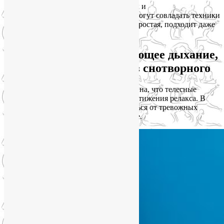
А с большим количеством ментальных и
психоэмоциональных напряжений помогут совладать техники
расслабляющего дыхания. Вот самая простая, подходит даже
новичкам.
Практикуйте расслабляющее дыхание,
чтобы быстро уснуть без снотворного
Иногда мыслемешалка настолько активна, что телесные
практики не справляются с задачей достижения релакса. В
таком случае лучшим способом отвлечься от тревожных
мыслей станет расслабляющее дыхание.