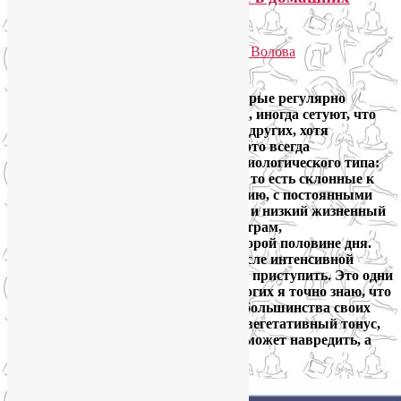
условиях?
Опубликовано
06.08.2020
автором
Лия Волова
2
Некоторые лицевые гимнастки, которые регулярно
посещают мои
группы йоги для лица
, иногда сетуют, что
прогресс у них идёт медленнее, чем у других, хотя
занимаются они не менее усердно. И это всегда
представительницы одного психофизиологического типа:
женщины с симптомами гипотензии, то есть склонные к
пониженному артериальному давлению, с постоянными
жалобами на хроническую усталость и низкий жизненный
тонус. Они трудно просыпаются по утрам,
работоспособность у них выше во второй половине дня.
Они всегда чувствуют себя лучше после интенсивной
практики йоги, хотя им тяжело к ней приступить. Это одни
из ярких признаков ваготонии. О многих я точно знаю, что
они парасимпатики, поскольку для большинства своих
йогов я определяю преобладающий вегетативный тонус,
чтобы ясно понимать, что им в йоге может навредить, а
что пойдёт на пользу.