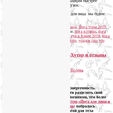
тренировок со стретчингом поможет мышцам быстрее
восстановиться после ежедневной нагрузки.
Каждый день на занятиях гимнастикой для лица мы будем:
Читать далее
→
Рубрика:
Йога для здоровья
,
Йога для лица
,
Йога туры 2019
,
Йогатерапия
,
Семинары по йоге
|
Метки:
йога в горах
,
йога
для лица
,
йога для снятия стресса
,
йога тур в Крым 2019
,
йога
туры 2019
,
йогатерапия
,
семинары по йоге
,
упадок сил что
делать
|
Добавить комментарий
Мой отчет о йога-туре на Розу-Хутор и отзывы
участников
Опубликовано
21.06.2019
автором
Лия Волова
Ответить
Google
Я очень люблю горы, знаю их силу и энергенность.
Поэтому была очень рада возможности разделить свой
восторг перед мощью гор со своими йогинями, тем более
что группа в наш
йога-тур на Розу-Хутор «Йога для лица и
тела как путь к управлению эмоциями»
набралась
большая: в двух утренних группах йогой для тела