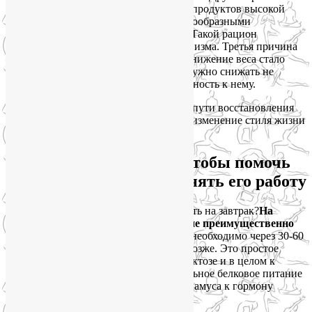
коренится в пище, приготовленной из продуктов высокой
степени переработки, сдобренной разнообразными
консервантами и прочими добавками. Такой рацион
нарушает биохимический баланс организма. Третья причина
— это стратегическая ошибка: чтобы снижение веса стало
возможным, а диеты эффективными, нужно снижать не
уровень гормона лептина, а резистенстность к нему.
Отсюда напрашиваются два основных пути восстановления
чувствительности к гормону лептину: изменение стиля жизни
и питания.
Питайтесь правильно, чтобы помочь
гормону лептину выполнять его работу
На
завтрак нужно отдавать предпочтение преимущественно
белковой пище,
причем позавтракать необходимо через 30-60
минут после того, как проснетесь, не позже. Это простое
правило снизит нездоровую тягу к фруктозе и в целом к
сахаросодержащим продуктам. Правильное белковое питание
увеличивает чувствительность гипоталамуса к гормону
лептину.