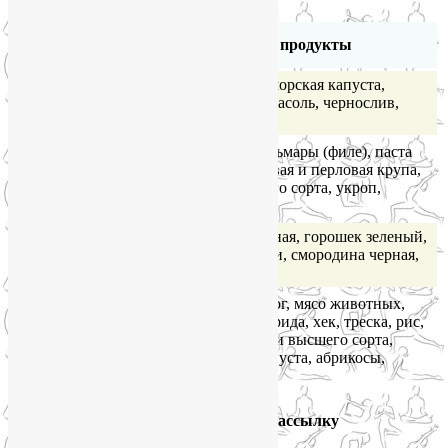
Количество
Пищевые продукты
магния (мг)
Очень
Отруби пшеничные, морская капуста,
большое
овсяная крупа, урюк, фасоль, чернослив,
(более 100)
пшено
Скумбрия, сельдь, кальмары (филе), паста
Большое
«Океан», яйца, гречневая и перловая крупа,
(51-100)
горох, хлеб из муки 2-го сорта, укроп,
петрушка, салат
Куры, сыр, крупа манная, горошек зеленый,
Умеренное
свекла, морковь, вишни, смородина черная,
(25-50)
изюм
Молоко коровье, творог, мясо животных,
колбасы вареные, ставрида, хек, треска, рис,
Малое
макароны, хлеб из муки высшего сорта,
(менее 25)
томаты, картофель, капуста, абрикосы,
виноград, яблоки
Подпишитесь на мою рассылку