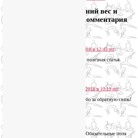
Про гормон лептин, лишний вес и
правильное питание
: 2 комментария
Tatjana
говорит
10.04.2018 в 12:45 пп
:
Спасибо, очень познавательная и полезная статья.
Узнала много нового.
Ответить
↓
YoginL
говорит
22.04.2018 в 10:19 пп
:
Татьяна, пожалуйста, спасибо за обратную связь!
Ответить
↓
Добавить комментарий
Ваш адрес email не будет опубликован.
Обязательные поля