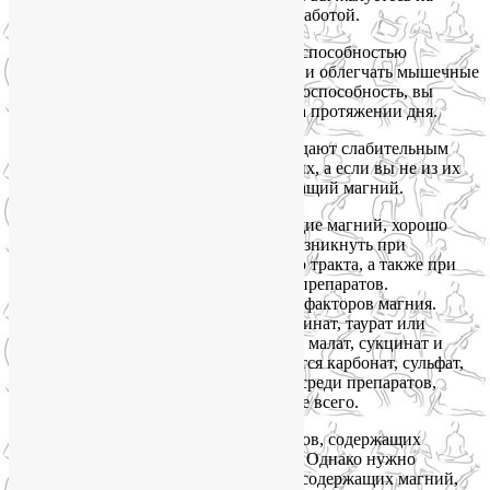
сердце или перегружены умственной работой.
Малат и оротат магния славятся своей способностью
расслаблять перенапряженные мышцы и облегчать мышечные
боли. Одновременно улучшается работоспособность, вы
чувствуете себя бодрее и энергичнее на протяжении дня.
Оксид, карбонат и цитрат магния обладают слабительным
действием. Это эффект порадует многих, а если вы не из их
числа, ищите другой препарат, содержащий магний.
Однако не всегда препараты, содержащие магний, хорошо
усваиваются. Такая проблема может возникнуть при
некоторых болезнях пищеварительного тракта, а также при
приеме определенных лекарственных препаратов.
Коэффициент усвоения зависит и от кофакторов магния.
Лучше всего всасываются цитрат, глицинат, таурат или
аспартат магния. Неплохо усваиваются малат, сукцинат и
фумарат магния. Хуже всего усваиваются карбонат, сульфат,
глюконат и оксид магния, неслучайно среди препаратов,
содержащих магний, они стоят дешевле всего.
Рекомендуемая суточная доза препаратов, содержащих
магний, обычно составляет 300-400 мг. Однако нужно
учитывать, что дозировка препаратов, содержащих магний,