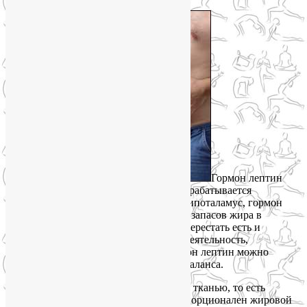
Гормон лептин
отвечает за чувство насыщения. Он вырабатывается
жировыми клетками. Воздействуя на гипоталамус, гормон
лептин сообщает головному мозгу, что запасов жира в
организме достаточно, то есть можно перестать есть и
позволить себе какую-нибудь другую деятельность,
требующую энерготрат. Поэтому гормон лептин можно
назвать регулятором энергетического баланса.
Гормон лептин секретируется жировой тканью, то есть
уровень гормона лептина в крови пропорционален жировой