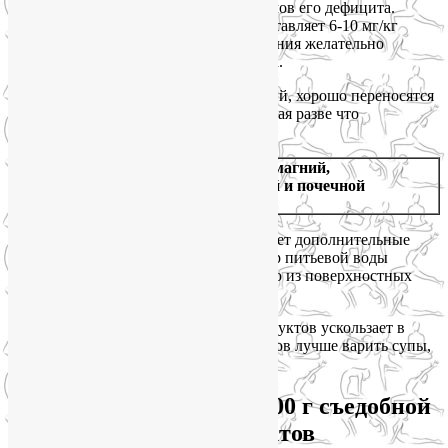
зависит от рациона и наличия симптомов его дефицита.
Средняя доза для детей и взрослых составляет 6-10 мг/кг
идеального (!) веса. Для лучшего усвоения желательно
разделить суточную дозу на 2-3 приема.
Обычно препараты, содержащие магний, хорошо переносятся
и лишены побочных эффектов, исключая разве что
слабительное действие.
Внимание:
препараты, содержащие магний,
противопоказаны людям с сердечной и почечной
недостаточностью.
Вода из глубоких колодцев обеспечивает дополнительные
источники магния. К сожалению, забор питьевой воды
человека происходит преимущественно из поверхностных
пресноводных водоемов.
При варке и запекании магний из продуктов ускользает в
воду, поэтому для сохранения минералов лучше варить супы,
а маринад тоже использовать в пищу.
Содержание магния в 100 г съедобной
части продуктов