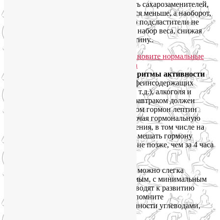
Несмотря на полувековую популярность сахарозаменителей,
количество полных людей не становится меньше, а наоборот,
возрастает. Это происходит потому, что подсластители не
помогают похудеть. Они провоцируют набор веса, снижая
чувствительность мозга к гормону лептину..
Восстановите нормальные суточные ритмы активности
организма,
ограничив потребление кофеинсодержащих
продуктов (кофе, чай, мате, кока-кола и т.д.), алкоголя и
сладостей. Интервал между ужином и завтраком должен
составлять не менее 11-12 часов. Вечером гормон лептин
производит настройку организма, включая гормональную
систему, на режим ночного восстановления, в том числе на
ускоренное сжигание жиров. Чтобы не мешать гормону
лептину делать свою работу, ужинайте не позже, чем за 4 часа
до сна.
В крайнем случае, за пару часов до сна можно слегка
перекусить чем-нибудь легко усваиваемым, с минимальным
содержанием углеводов. Углеводы приводят к развитию
резистентности к гормону лептину! Запомните
классификацию продуктов по насыщенности углеводами,
приведенную в таблице ниже.