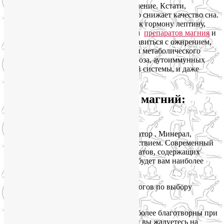
Качество сна также имеет большое значение. Кстати,
недостаток магния в организме заметно снижает качество сна.
Чтобы восстановить чувствительность к гормону лептину,
воспользуйтесь двойным потенциалом
препаратов магния
и
витамина Д. Этот тандем поможет справиться с ожирением,
станет важным компонентом в лечении метаболического
синдрома, сахарного диабета, остеопороза, аутоиммунных
заболеваний, болезней репродуктивной системы, и даже
поспособствует продлению жизни!
Препараты, содержащие магний:
какой выбрать?
Магний — это природный транквилизатор . Минерал,
который обладает антистрессовым действием. Современный
рынок предлагает широкий ряд препаратов, содержащих
магний. Как определить, какой из них будет вам наиболее
полезен?
Вот несколько рекомендаций фармакологов по выбору
препарата, содержащего магний.
Глицинат или таурат магния будут наиболее благотворны при
высоком уровне стресса, особенно если вы жалуетесь на