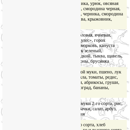
орехи, финики, клубника, урюк, овсяная
Очень
крупа, шоколад, изюм, смородина черная,
большое
грибы свежие, инжир, черника, смородина
(более 1,5)
белая и красная, клюква, крыжовник,
чернослив
Крупа гречневая, перловая, ячневая,
овсяные хлопья «Геркулес», горох
Большое
лущеный, картофель, морковь, капуста
(1-1,5)
белокочанная, горошек зеленый,
баклажаны, перец сладкий, тыква, щавель,
айва, апельсины, лимоны, брусника
Хлеб ржаной из сеяной муки, пшено, лук
зеленый, огурцы, свекла, томаты, редис,
Умеренное
капуста цветная, дыня, абрикосы, груши,
(0,6-0,9)
персики, яблоки, виноград, бананы,
мандарины
Хлеб пшеничный из муки 2-го сорта, рис,
Малое
крупа пшеничная, кабачки, салат, арбуз,
(0,3-0,5)
вишни, сливы, черешня
Очень
Мука пшеничная 1-го сорта, хлеб
малое (0,1-
пшеничный из муки 1-го и высшего сорта,