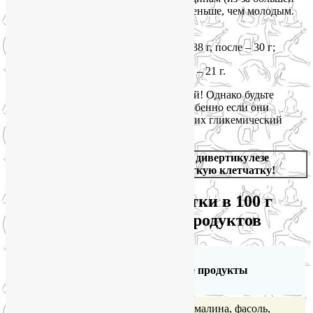
длины кишечника), пожилым людям меньше, чем молодым.
Диетологи озвучивают такие цифры:
Мужчинам до 50 лет достаточно 38 г, после – 30 г;
Женщинам до 50 лет – 25 г, после – 21 г.
Съедайте в день не менее 400 гр овощей! Однако будьте
осторожны со свеклой и морковью, особенно если они
термически обработаны (в сыром виде их гликемический
индекс ниже).
Внимание:
при язвенном колите или дивертикулезе
кишечника употребляйте только мягкую клетчатку!
Содержание клетчатки в 100 г
съедобной части продуктов
Количество
клетчатки
Пищевые продукты
(г)
Отруби пшеничные, малина, фасоль,