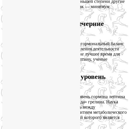
картофель, мучные продукты, рис, в меньшей степени другие
крупы). И помните о правиле: на завтрак — минимум
углеводов, максимум белков!
Гормон лептин оценит вечерние
тренировки
Без физических нагрузок восстановить гормональный баланс
невозможно! С точки зрения восстановления деятельности
гормона лептина в организме утро — не лучшее время для
тренировок. Чтобы помочь гормону лептину, ученые
рекомендуют заниматься после 17 ч.
Недостаток сна снижает уровень
гормона лептина
Хроническое недосыпание снижает уровень гормона лептина
и повышает содержание «гормона голода» грелина. Наука
неоднократно доказывала прямую связь между
недостаточным количеством сна и развитием метаболического
синдрома, одним из причин и следствий которого является
ожирение.