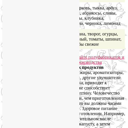
Кабачки, капуста, морковь, тыква, арбуз,
Малое
дыня, груши, персики, абрикосы, сливы,
(5-10)
апельсины, мандарины, клубника,
крыжовник, смородина, черника, лимонад
Очень
Молоко, кефир, сметана, творог, огурцы,
малое
редис, салат, лук зеленый, томаты, шпинат,
(2-4,9)
лимоны, клюква, грибы свежие
Избегайте полуфабрикатов и готовых продуктов
промышленного производства.
Трансжиры, ароматизаторы,
стабилизаторы, сахара и подсластители, другие улучшители
вкуса нарушают микрофлору кишечника, приводят к
хроническому воспалению, которое тоже способствует
развитию резистентности к гормону лептину. Человечество
еще не придумало более полезной пищи, чем приготовленная
в домашних условиях. Это не значит, что вы должны часами
проводить время своей жизни на кухне. Здоровое питание
можно быть простым и быстрым в приготовлении. Например,
слегка обжарьте на сливочном или растительном масле
брокколи, цветную или брюссельскую капусту, а затем