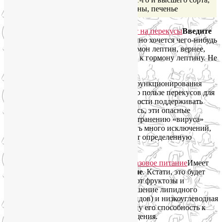
0,2)
манная крупа, макароны, печенье
Введите
запрет на перекусы!
Если вам постоянно хочется чего-нибудь
перекусить, в этом как раз виноват гормон лептин, вернее,
уже сформировавшаяся резистентность к гормону лептину. Не
обманывайте себя подсчетом калорий.
Перекусы нарушают суточные ритмы функционирования
гормона лептина. Вам могут говорить о пользе перекусов для
разгона метаболизма. Или о необходимости поддерживать
уровень сахара в крови. Не поддавайтесь, эти опасные
концепции лишь способствует распространению «вируса»
ожирения. Конечно, в этом правиле есть много исключений,
когда те или иные заболевания диктуют определенную
частоту приемов и характер пищи.
Имеет
смысл
перейти на трехразовое питание
. Кстати, это будет
гораздо легче сделать, если отказаться от фруктозы и
либеральнее относиться к жирам. Улучшение липидного
профиля (снижение уровня триглицеридов) и низкоуглеводная
диета помогут вернуть гормону лептину его способность к
естественной регуляции чувства насыщения.