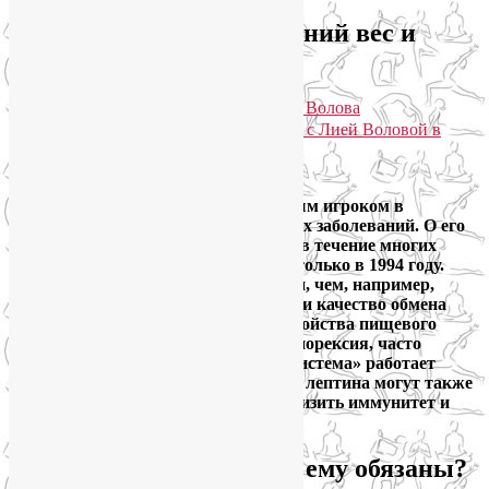
Про гормон лептин, лишний вес и
правильное питание
Опубликовано
14.03.2016
автором
Лия Волова
Практики для здоровья тела и души с Лией Воловой в
Telegram. Присоединяйтесь!
Google
Гормон лептин является центральным игроком в
развитии ожирения и сопутствующих заболеваний. О его
существовании ученые подозревали в течение многих
десятилетий, но идентифицировали только в 1994 году.
Хотя гормон лептин и менее известен, чем, например,
инсулин, но его влияние на скорость и качество обмена
веществ чрезвычайно важно. Расстройства пищевого
поведения, такие как переедание и анорексия, часто
обусловлены тем, что «лептиновая система» работает
неправильно. Сбои в работе гормона лептина могут также
ухудшить работу головного мозга, снизить иммунитет и
даже привести к бесплодию.
Гормон лептин: чем мы ему обязаны?