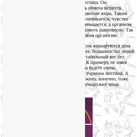
массе. Чем больше жира, тем больше лептина. Он
информирует мозг, увеличивая скорость обмена веществ,
снижая чувство голода и сокращая отложение жира. Таким
образом, если масса жировой ткани увеличивается, чувство
голода, благодаря гормону лептину, уменьшается, а организм
пытается сжечь калории, чтобы восстановить равновесие. Так
«лептиновая система» работает в здоровом организме.
Калорийность питания и расходы энергии варьируются день
ото дня, от недели к неделе. Тем не менее, большинство людей
без труда поддерживает относительно стабильный вес без
сознательного регулирования рациона. К примеру, не имея
возможности поесть в течение суток, вы будете очень
голодны, и в крови возникнет дефицит гормона лептина. А
если позавтракаете и пообедаете, то к ужину, конечно, тоже
проголодаетесь, но не настолько, мозг обнаружит лишь
легкий недостаток гормона лептина.