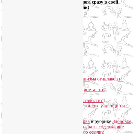
и получайте новые выпуски блога сразу в свой
электронный ящик!
Йога для здоровья тела и психики
Подписаться письмом
Похожие записи:
Простая диета для очищения организма от шлаков и
токсинов
Безжировая или низкоуглеводная диета: что
эффективнее?
Как избавиться от хронической усталости?
Как убрать висцеральный жир на животе у женщин и
мужчин?
Запись опубликована автором
Лия Волова
в рубрике
Здоровое
питание
с метками
гормон лептин
,
препараты содержащие
магний
. Добавьте в закладки
постоянную ссылку
.