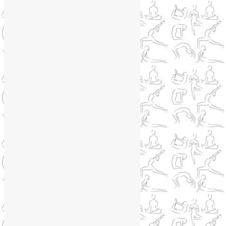
WhatsApp
WhatsApp
+79250568266
Phone
+79250568266
Telegram
@Liya_Volova