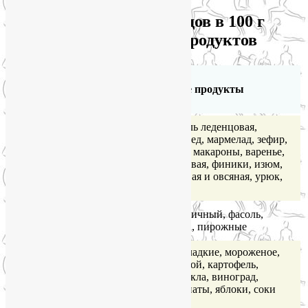
Содержание углеводов в 100 г
съедобной части продуктов
Количество
углеводов
Пищевые продукты
(г)
Сахар-песок, карамель леденцовая,
конфеты помадные, мед, мармелад, зефир,
Очень
печенье сдобное, рис, макароны, варенье,
большое
крупа манная и перловая, финики, изюм,
(65 и более)
пшено, крупа гречневая и овсяная, урюк,
чернослив
Большое
Хлеб ржаной и пшеничный, фасоль,
(40-60)
горох, шоколад, халва, пирожные
Сырки творожные сладкие, мороженое,
хлеб белково-отрубяной, картофель,
Умеренное
зеленый горошек, свекла, виноград,
(11—20)
вишни, черешня, гранаты, яблоки, соки
фруктовые