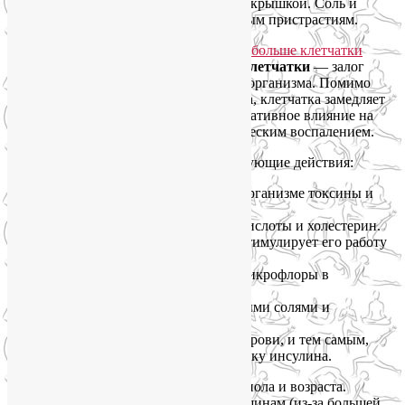
потушите минут 10 на малом огне под крышкой. Соль и
специи добавьте по вкусу и собственным пристрастиям.
Продукты с высоким содержанием клетчатки
— залог
здоровья кишечника, а значит, и всего организма. Помимо
нормализации микрофлоры кишечника, клетчатка замедляет
всасывание углеводов, ослабляя их негативное влияние на
организм, помогает бороться с хроническим воспалением.
Клетчатка оказывает на организм следующие действия:
Клетчатка способна собирать в организме токсины и
тяжелые металлы и выводить их.
Связывает и выводит желчные кислоты и холестерин.
Раздражает стенки кишечника, стимулирует его работу
и усиливает перистальтику.
Способствует восстановлению микрофлоры в
кишечнике.
Обогащает организм минеральными солями и
витаминами группы В.
Уменьшает количество сахара в крови, и тем самым,
положительно влияет на выработку инсулина.
Суточная норма клетчатки зависит от пола и возраста.
Мужчинам её нужно больше, чем женщинам (из-за большей