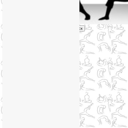
Поиск
Главное меню
Обо мне
О блоге
YogaLiya
Сотрудничество
Карта сайта
Партнеры
Группы SmartYoga
Нейрографика
Супервизор НейроГрафики
Отзывы
Стоимость
Навигация по записям
←
Предыдущая
Следующая
→