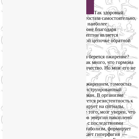
Так здоровый
организм поддерживает состояние гомеостаза самостоятельно,
без вашего участия. Вес тела остается в наиболее
предпочтительном для здоровья диапазоне благодаря
механизму обратной связи. И гормон лептин является
основным носителем информации в этой цепочке обратной
связи.
Напрашивается вопрос: откуда же тогда берется ожирение?
Ведь у полных людей жировой ткани так много, что гормона
лептина вырабатывается огромное количество. Но мозг его не
замечает!
Дело в том, что у людей, страдающих ожирением, гомеостаз
нарушен, и, казалось бы, идеально сконструированный
механизм гормональной регуляции сломан. В организме
человека с избыточным весом формируется резистентность к
гормону лептину. Его мозг уже не реагирует на сигналы,
посылаемые гормоном лептином. Хуже того, мозг уверен, что
уровень гормона лептина низок, запасов энергии накоплено
мало, как после голодания. Для борьбы с последствиями
иллюзорного голода мозг замедляет метаболизм, формирует
тенденцию к накоплению жира, возникает гиперфагия —