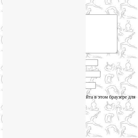
помечены
*
Комментарий
*
Имя
*
Email
*
Сайт
Сохранить моё имя, email и адрес сайта в этом браузере для
последующих моих комментариев.
Сайт работает на WordPress
Phone
Telegram