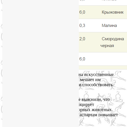
Полностью исключите из своего рациона искусственные
подсластители! Отсутствие калорий не мешает им
увеличивать уровень гормона лептина и способствовать
развитию резистентности к нему.
Еще в 70-х годах прошлого века ученые выяснили, что
сахарин является канцерогеном и провоцирует
онкологические заболевания у лабораторных животных.
Другой популярный заменитель сахара аспартам повышает
аппетит и усиливает жажду.