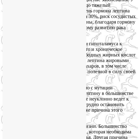
большинства людей с ожирением налицо тяжелый
метаболический синдром
. Когда уровень гормона лептина
повышен, риск инфаркта возрастает на 30%, риск сосудистых
осложнений — на 25%. Тучные женщины, благодаря гормону
лептину, предрасположены к ускоренному развитию рака
молочной железы.
Причин возникновения резистентности гипоталамуса к
гормону лептину может быть много. Это и хроническое
воспаление, и большое количество свободных жирных кислот
в кровотоке, и повышенное выделение лептина жировыми
клетками, и чрезмерное потребление сахаров, в том числе
фруктозы, которая ошибочно считается полезной в силу своей
«натуральности».
Многие ученые утверждают, что именно с мутации
рецепторов гипоталамуса к гормону лептину в большинстве
случаев начинается переедание, которое неуклонно ведет к
ожирению, и что именно поэтому так трудно остановить
маховик набора лишнего веса. Какова же причина этого
системного сбоя?
Прежде всего, в современном образе жизни. Большинство
людей лишено физической активности, которая необходима
для поддержания естественного здоровья. Другая причина