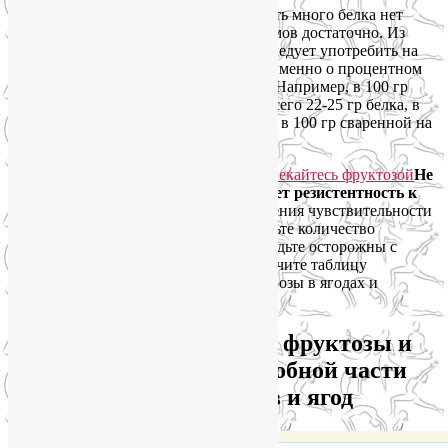
Тем не менее, в течение дня употреблять много белка нет
необходимости — в сутки 75-100 граммов достаточно. Из
этого количества как минимум 25 гр следует употребить на
завтрак. Имейте в виду, что речь идет именно о процентном
содержании белка в составе продукта. Например, в 100 гр
вареной куриной грудки содержится всего 22-25 гр белка, в
твороге жирностью 9% — 17 гр белка, в 100 гр сваренной на
воде гречневой каши — 14 гр белка.
Не
увлекайтесь фруктозой, она повышает резистентность к
гормону лептину.
В целях восстановления чувствительности
организма к гормону лептину ограничьте количество
фруктозы в дневном рационе 25 гр. Будьте осторожны с
фруктами и ягодами! Внимательно изучите таблицу
содержания глюкозы, фруктозы и сахарозы в ягодах и
фруктах.
Содержание глюкозы, фруктозы и
сахарозы в 100 г съедобной части
овощей, фруктов и ягод