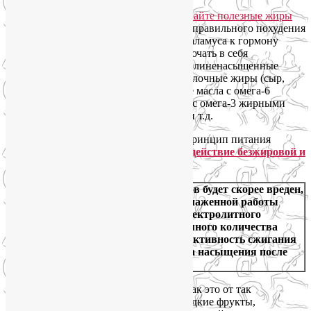
Но
выбирайте полезные жиры.
Для правильного похудения
и повышения чувствительности гипоталамуса к гормону
лептину здоровый рацион должен включать в себя
насыщенные, мононенасыщенные и полиненасыщенные
жиры: сливочное и топленое масло, молочные жиры (сыр,
сметана), авокадо, орехи, растительные масла с омега-6
жирными кислотами, животные жиры с омега-3 жирными
кислотами (рыбий жир, масло криля), и т.д.
Если вы все еще сомневаетесь, какой принцип питания
выбрать для снижения веса,
сравните действие безжировой и
низкоуглеводной диет
.
Внимание:
полный отказ от углеводов будет скорее вреден,
чем полезен! Углеводы нужны для слаженной работы
эндокринных желез, поддержания электролитного
баланса, силы мышц. Наличие разумного количества
углеводов в рационе повышает эффективность сжигания
жиров и ускоряет появление чувства насыщения после
приема пищи.
А вот от чего точно стоит отказаться, так это от так
называемых «быстрых углеводов» (сладкие фрукты,