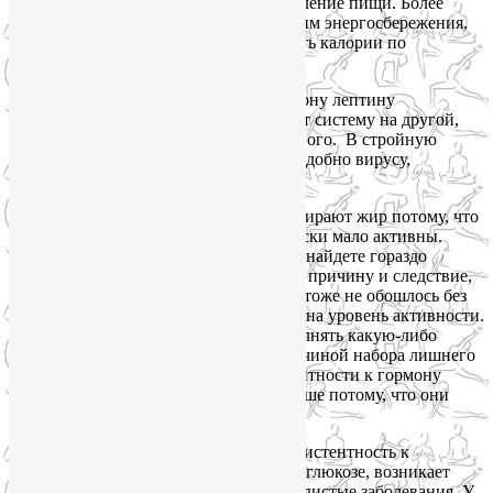
переедание, неконтролируемое потребление пищи. Более
того, мозг весь организм вводит в режим энергосбережения,
дает команду всем его системам сжигать калории по
минимуму.
Таким образом, резистентность к гормону лептину
«перезагружает» организм, настраивает систему на другой,
избыточный вес в качестве приоритетного. В стройную
систему самоуправления организма, подобно вирусу,
внедряется роковая ошибка.
Принято считать, что тучные люди набирают жир потому, что
они недостаточно подвижны и физически мало активны.
Действительно, среди худых людей вы найдете гораздо
больше непосед, чем среди тучных. Но причину и следствие,
похоже, нужно поменять местами. Тут тоже не обошлось без
гормона лептина, поскольку он влияет на уровень активности.
То есть переедание и нежелание выполнять какую-либо
физическую нагрузку являются не причиной набора лишнего
веса, а последствием развития резистентности к гормону
лептину. Тучные люди двигаются меньше потому, что они
толстые, а не наоборот.
А еще у полных людей развивается резистентность к
инсулину, нарушается толерантность к глюкозе, возникает
дислипидемия, диабет и сердечно-сосудистые заболевания. У