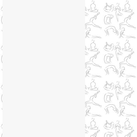
только
Сайт работает на WordPress
Phone
Telegram
WhatsApp
WhatsApp
+79250568266
Phone
+79250568266
Telegram
@Liya_Volova