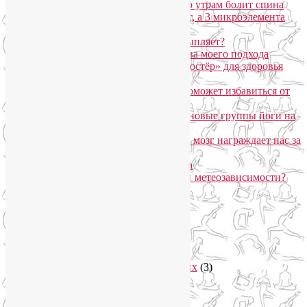
Марджариасана для тех, у кого по утрам болит спина
Почему дорогой крем не работает, а 3 микроэлемента
для кожи творят чудеса?
Дыхание Уджайи: бодрит или усыпляет?
SmartYoga для лица: преимущества моего подхода
Агнисара Дхаути: «внутренний костёр» для здоровья
пищеварения и тонуса тела
Самомассаж пальцев рук и ног поможет избавиться от
метеозависимости
«Формула антистресса»: набор в новые группы йоги на
Соколе
Эндорфинный коктейль, или Как мозг награждает нас за
движение?
Про вред ботокса и йогу для лица
Какие упражнения помогают при метеозависимости?
Рубрики
Арт-терапия
(4)
арт-тур
(2)
Асаны
(36)
Уроки йоги для начинающих
(3)
Аюрведа
(3)
Безопасная йога
(13)
Видео уроки йоги
(9)