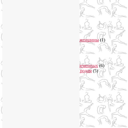
Выставки
(1)
гормон молодости
(1)
Духовные практики
(2)
Женское здоровье
(12)
Здоровый образ жизни
(46)
Вегетарианская кухня
(2)
Здоровое питание
(15)
Питание беременной женщины
(1)
Йога в Завидово
(1)
Йога в Москва-Сити
(2)
Йога для женщин
(29)
Йога для беременных
(11)
Онлайн курсы для беременных
(6)
Онлайн подготовка к родам
(5)
Йога для здоровья
(67)
Йога для лица
(19)
Самомассаж лица
(3)
Йога для мужчин
(5)
Йога для похудения
(12)
Йога как система
(27)
Медитация
(6)
Мудры
(4)
Йога на Соколе
(4)
Йога онлайн
(1)
Йога туры
(13)