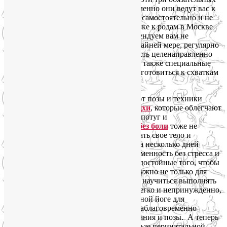
элемента должны оставаться в силе. Именно они ведут вас к
легким родам. Если же вы занимаетесь самостоятельно и не
посещаете никаких курсов по подготовке к родам в Москве
или по Интернету, настоятельно рекомендуем вам не
пренебрегать этими элементами. По крайней мере, регулярно
практикуйте перинатальную йогу, то есть целенаправленно
разработанную йогу для беременных, а также специальные
дыхательные упражнения
, чтобы подготовиться к схваткам
и потугам.
Вы наверняка слышали, что существуют позы и техники
дыхания, а также так называемые
бандхи
, которые облегчают
страдания женщины во время схваток, потуг и
непосредственно родов. Легкие
роды без боли
тоже не
вымысел, они возможны. Но тренировать свое тело и
дыхательный аппарат нужно заранее, за несколько дней
невозможно освоить эти техники. Беременность без стресса и
легкие роды — это достижимые цели, достойные того, чтобы
посвятить им время и силы. Ведь это нужно не только для
мамы, но и для ее малыша. Вы должны научиться выполнять
эти позы и дыхательные упражнения легко и непринужденно,
почти автоматически. На индивидуальной йоге для
беременных в Москве или онлайн вы заблаговременно
освоите все необходимые техники дыхания и позы. А теперь
давайте подробнее остановимся на пользе перинатальной