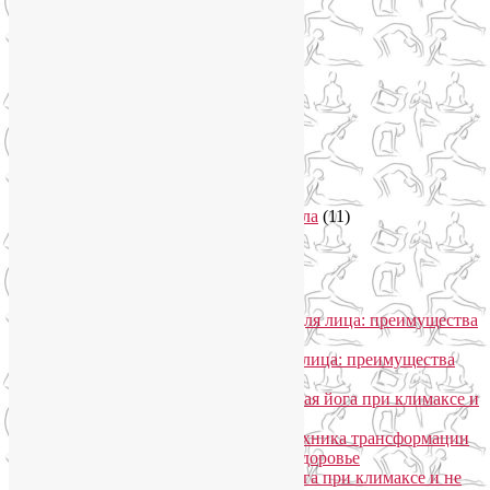
Пранаяма
(15)
Психосоматика
(2)
Разное
(5)
Регрессионная терапия
(1)
Самомассаж
(1)
Секреты похудения
(2)
Семинары по йоге
(19)
Советы туристам
(3)
Тренировки онлайн
(1)
Философия йоги
(7)
Энергетика человека и тонкие тела
(11)
Энергетические практики
(1)
Общение
Лия Волова
к записи
SmartYoga для лица: преимущества
моего подхода
Надежда
к записи
SmartYoga для лица: преимущества
моего подхода
Лия Волова
к записи
Гормональная йога при климаксе и
не только
Лия Волова
к записи
Даосская техника трансформации
сексуальной энергии в женское здоровье
Ирина
к записи
Гормональная йога при климаксе и не