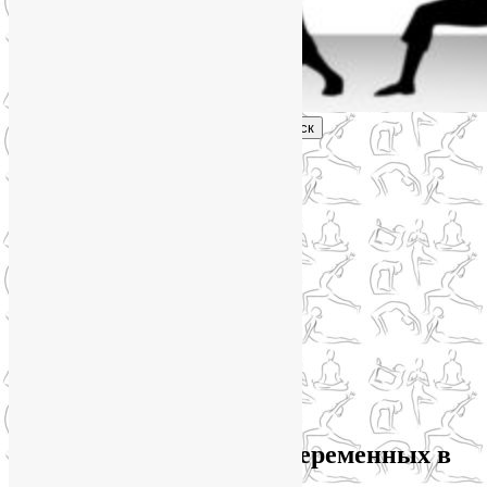
Поиск
Главное меню
Обо мне
О блоге
YogaLiya
Сотрудничество
Карта сайта
Партнеры
Группы SmartYoga
Нейрографика
Супервизор НейроГрафики
Отзывы
Стоимость
Архив метки:
йога для беременных в
Москве