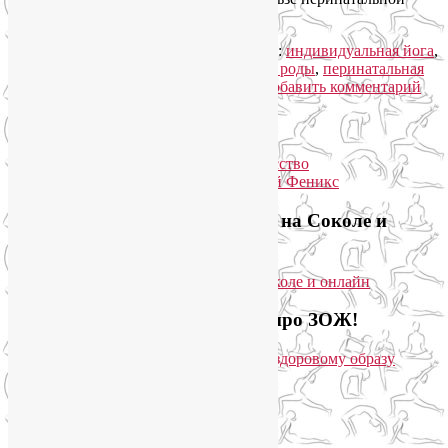
йоги для беременных.
Читать далее
→
Рубрика:
Йога для беременных
|
Метки:
индивидуальная йога
,
йога для беременных в Москве
,
легкие роды
,
перинатальная
йога
,
подготовка к родам в Москве
|
Добавить комментарий
Упадок сил. Что делать?
Приглашаем на йогу для лица на Соколе и
онлайн
Загляните на мой новый сайт про ЗОЖ!
Популярные записи