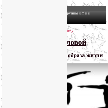
X
Йогатерапия в Москве: приглашаем в группы ЛФК и
оздоровительной йоги на Соколе!
Узнать подробнее
Перейти к основному содержимому
Перейти к дополнительному содержимому
SmartYoga Лии Воловой
Практики для здорового образа жизни