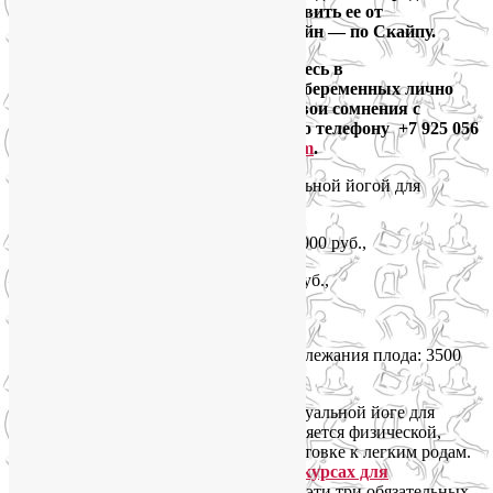
на дому у будущей мамы, чтобы избавить ее от
дополнительных стрессов, либо онлайн — по Скайпу.
Если сомневаетесь в
целесообразности занятий йогой для беременных лично
для Вас — не стесняйтесь обсудить свои сомнения с
инструктором перинатальной йоги
по телефону +7 925 056
82 66 или по e-mail
yogaliya@gmail.com
.
Стоимость одного занятия индивидуальной йогой для
беременных в Москве:
— с выездом инструктора на дом — 3000 руб.,
— с приездом к инструктору — 2500 руб.,
— онлайн по Скайпу — 2300 руб.
Стоимость занятия по изменению предлежания плода: 3500
руб.
Первостепенное внимание на индивидуальной йоге для
беременных в Москве или онлайн уделяется физической,
дыхательной и психологической подготовке к легким родам.
Даже если вы занимаетесь на
онлайн-курсах для
беременных
, очно или
дистанционно,
эти три обязательных