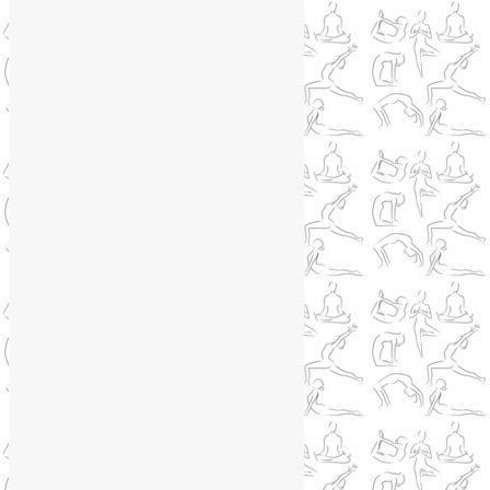
Йога туры 2019
(4)
Отзывы об Индии
(1)
Йога Фото Асаны
(3)
Йогатерапия
(83)
Ароматерапия
(1)
Йога для коленей
(3)
Йога для спины
(15)
Как сохранить молодость
(12)
Книги о йоге
(1)
Коронавирус
(1)
Корпоративная йога
(1)
Лекции о здоровье
(2)
Метеозависимость
(1)
Мужское здоровье
(1)
Натуропатия
(2)
Нейрографика
(6)
Курсы нейрографики
(2)
Обучение нейрографике
(2)
Цветотерапия
(1)
Нетрадиционная медицина
(4)
Новости
(21)
Новости медицины
(6)
Нутрициология
(1)
Очищение организма
(4)
Очищение кишечника
(2)