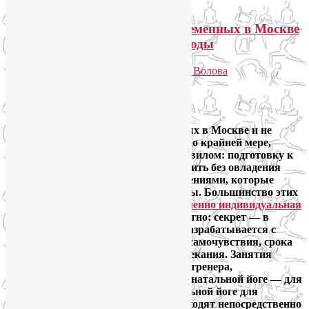
Индивидуальная йога для беременных в Москве
и онлайн: здоровые и легкие роды
Опубликовано
17.09.2013
автором
Лия Волова
Ответить
Google
Индивидуальная йога для беременных в Москве и не
только становится все популярнее. По крайней мере,
в столице это становится общим правилом: подготовку к
родам в Москве уже трудно представить без овладения
дыхательными техниками и упражнениями, которые
обеспечивают здоровые и легкие роды. Большинство этих
техник взято из йоги. Ну, а
почему именно индивидуальная
йога работает эффективнее
, это понятно: секрет — в
персональном подходе. Программа разрабатывается с
учетом Вашего состояния здоровья, самочувствия, срока
беременности и особенностей ее протекания. Занятия
проходят под руководством личного тренера,
сертифицированного именно по перинатальной йоге — для
беременных. Занятия по индивидуальной йоге для
беременных в Москве и области проходят непосредственно